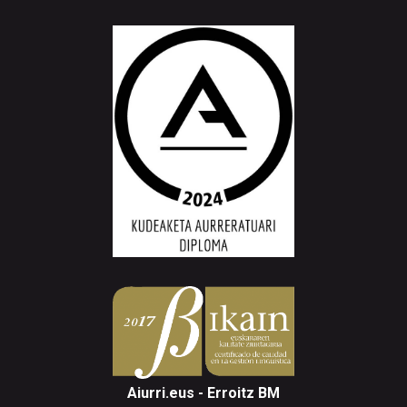
Aiurri.eus - Erroitz BM