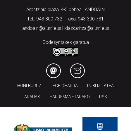
Arantzibia plaza, 4-5 behea | ANDOAIN
Tel.: 943 300 732 | Faxa: 943 300 731
andoain@aiurri.eus | idazkaritza@aiurri.eus
Codesyntaxek garatua
HONI BURUZ
LEGE OHARRA
PUBLIZITATEA
ARAUAK
HARREMANETARAKO
RSS