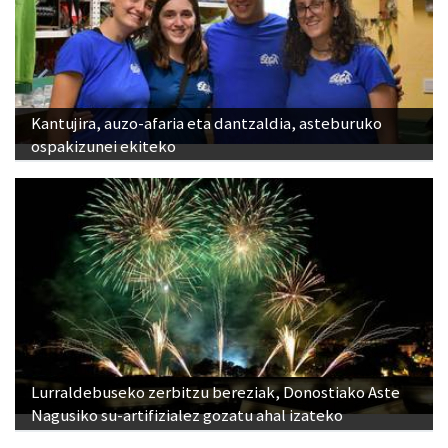
Kantujira, auzo-afaria eta dantzaldia, asteburuko
ospakizunei ekiteko
Lurraldebuseko zerbitzu bereziak, Donostiako Aste
Nagusiko su-artifizialez gozatu ahal izateko