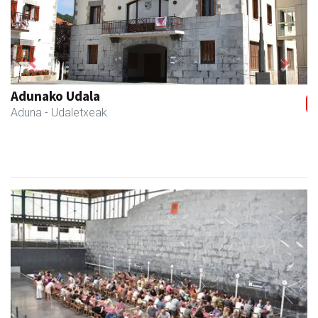
Previous
Next
Egape Ikastola
Urnieta
- Hezkuntza