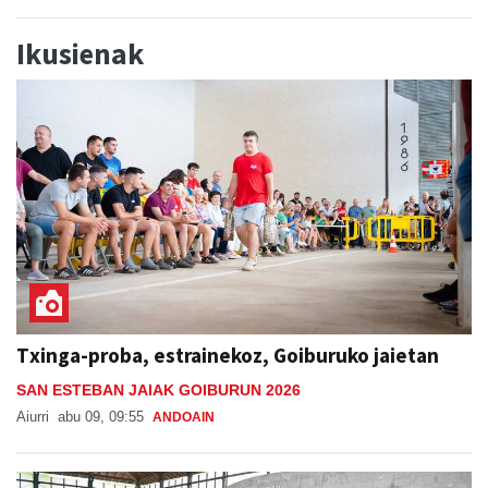
Ikusienak
Txinga-proba, estrainekoz, Goiburuko jaietan
SAN ESTEBAN JAIAK GOIBURUN 2026
Aiurri
abu 09, 09:55
ANDOAIN