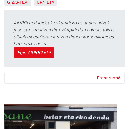
GIZARTEA
URNIETA
AIURRI hedabideak eskualdeko nortasun hitzak
jaso eta zabaltzen ditu. Harpidedun eginda, tokiko
albisteak euskaraz lantzen dituen komunikabidea
babestuko duzu.
Egin AIURRIkide!
Erantzun