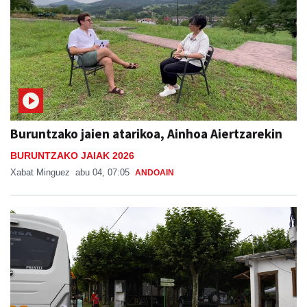
Buruntzako jaien atarikoa, Ainhoa Aiertzarekin
BURUNTZAKO JAIAK 2026
Xabat Minguez
abu 04, 07:05
ANDOAIN