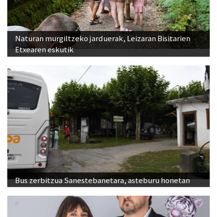
Naturan murgiltzeko jarduerak, Leizaran Bisitarien
Etxearen eskutik
Bus zerbitzua Sanestebanetara, asteburu honetan