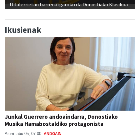
Udalerrietan barrena igaroko da Donostiako Klasikoa
Ikusienak
Junkal Guerrero andoaindarra, Donostiako
Musika Hamabostaldiko protagonista
Aiurri
abu 05, 07:00
ANDOAIN