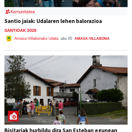
Komunitatea
Santio jaiak: Udalaren lehen balorazioa
SANTIOAK 2026
Amasa-Villabonako Udala
abu 05
AMASA-VILLABONA
Bisitariak hurbildu dira San Esteban egunean