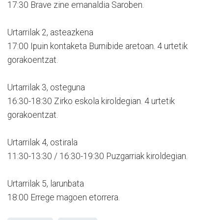
17:30 Brave zine emanaldia Saroben.
Urtarrilak 2, asteazkena
17:00 Ipuin kontaketa Burnibide aretoan. 4 urtetik
gorakoentzat.
Urtarrilak 3, osteguna
16:30-18:30 Zirko eskola kiroldegian. 4 urtetik
gorakoentzat.
Urtarrilak 4, ostirala
11:30-13:30 / 16:30-19:30 Puzgarriak kiroldegian.
Urtarrilak 5, larunbata
18:00 Errege magoen etorrera.