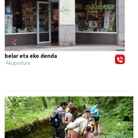
Previous
Next
Urnietako Udala
Urnieta
- Udaletxeak