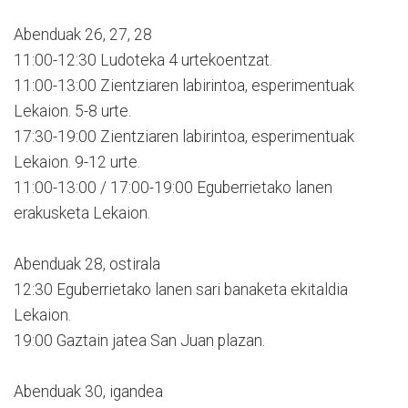
Abenduak 26, 27, 28
11:00-12:30 Ludoteka 4 urtekoentzat.
11:00-13:00 Zientziaren labirintoa, esperimentuak
Lekaion. 5-8 urte.
17:30-19:00 Zientziaren labirintoa, esperimentuak
Lekaion. 9-12 urte.
11:00-13:00 / 17:00-19:00 Eguberrietako lanen
erakusketa Lekaion.
Abenduak 28, ostirala
12:30 Eguberrietako lanen sari banaketa ekitaldia
Lekaion.
19:00 Gaztain jatea San Juan plazan.
Abenduak 30, igandea