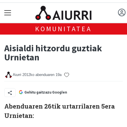
KOMUNITATEA
Aisialdi hitzordu guztiak
Urnietan
Aiurri
2012ko abenduaren 19a
Gehitu gaitzazu Googlen
Abenduaren 26tik urtarrilaren 5era
Urnietan: