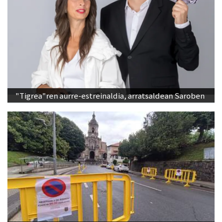
"Tigrea"ren aurre-estreinaldia, arratsaldean Saroben