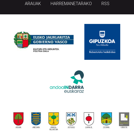
ARAUAK
HARREMANETARAKO
RSS