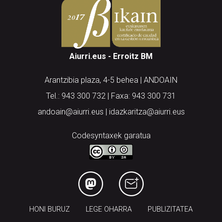
Aiurri.eus - Erroitz BM
Arantzibia plaza, 4-5 behea | ANDOAIN
Tel.: 943 300 732 | Faxa: 943 300 731
andoain@aiurri.eus | idazkaritza@aiurri.eus
Codesyntaxek garatua
HONI BURUZ
LEGE OHARRA
PUBLIZITATEA