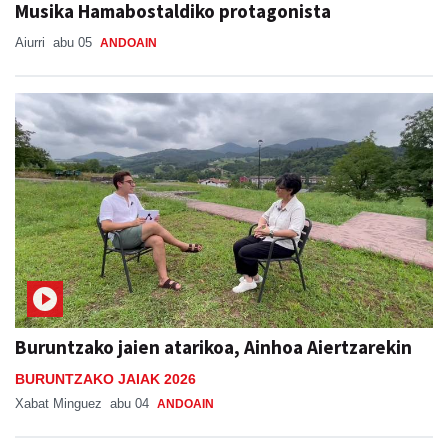
Musika Hamabostaldiko protagonista
Aiurri
abu 05
ANDOAIN
Buruntzako jaien atarikoa, Ainhoa Aiertzarekin
BURUNTZAKO JAIAK 2026
Xabat Minguez
abu 04
ANDOAIN