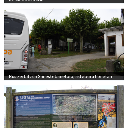
Bus zerbitzua Sanestebanetara, asteburu honetan