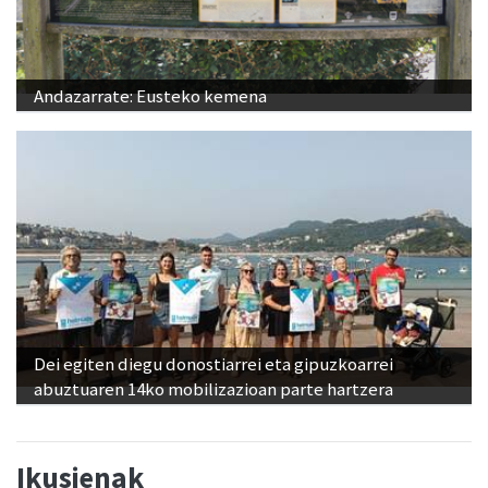
Andazarrate: Eusteko kemena
Dei egiten diegu donostiarrei eta gipuzkoarrei
abuztuaren 14ko mobilizazioan parte hartzera
Ikusienak