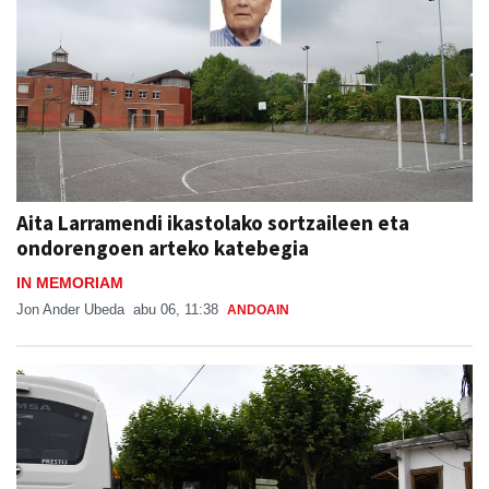
Aita Larramendi ikastolako sortzaileen eta
ondorengoen arteko katebegia
IN MEMORIAM
Jon Ander Ubeda
abu 06, 11:38
ANDOAIN