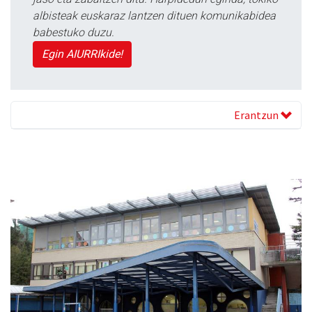
albisteak euskaraz lantzen dituen komunikabidea
babestuko duzu.
Egin AIURRIkide!
Erantzun