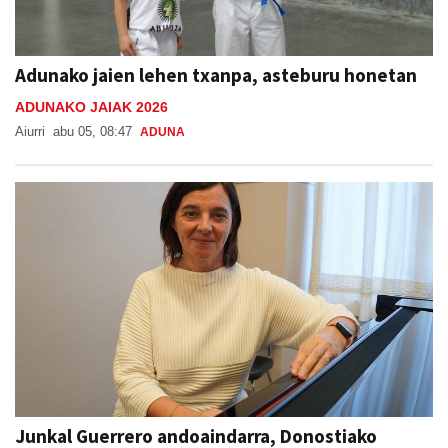
Adunako jaien lehen txanpa, asteburu honetan
ADUNAKO JAIAK 2026
Aiurri
abu 05, 08:47
ADUNA
Junkal Guerrero andoaindarra, Donostiako