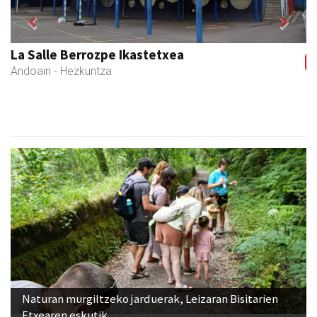
Previous
Next
Asun denda
Andoain
- Arropa-dendak
Naturan murgiltzeko jarduerak, Leizaran Bisitarien
Etxearen eskutik