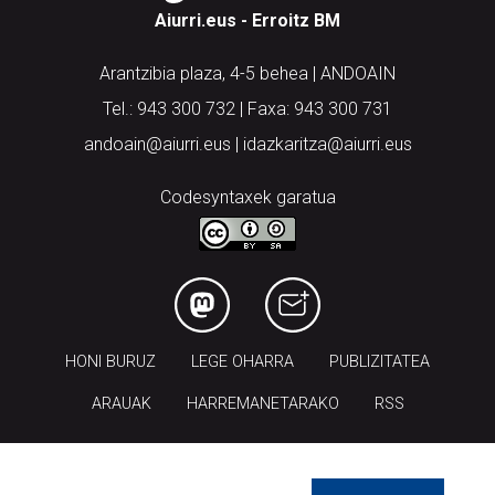
Aiurri.eus - Erroitz BM
Arantzibia plaza, 4-5 behea | ANDOAIN
Tel.: 943 300 732 | Faxa: 943 300 731
andoain@aiurri.eus | idazkaritza@aiurri.eus
Codesyntaxek garatua
HONI BURUZ
LEGE OHARRA
PUBLIZITATEA
ARAUAK
HARREMANETARAKO
RSS