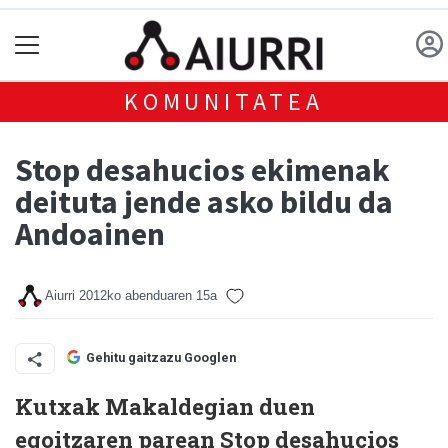
KOMUNITATEA
Stop desahucios ekimenak
deituta jende asko bildu da
Andoainen
Aiurri
2012ko abenduaren 15a
Gehitu gaitzazu Googlen
Kutxak Makaldegian duen
egoitzaren parean Stop desahucios