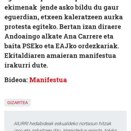
ekimenak jende asko bildu du gaur
eguerdian, etxeen kaleratzeen aurka
protesta egiteko. Bertan izan diraere
Andoaingo alkate Ana Carrere eta
baita PSEko eta EAJko ordezkariak.
Ekitaldiaren amaieran manifestua
irakurri dute.
Bideoa:
Manifestua
GIZARTEA
AIURRI hedabideak eskualdeko nortasun hitzak
jaso eta zabaltzen ditu. Harpidedun eginda, tokiko