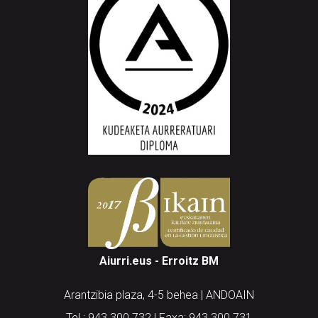
Aiurri.eus - Erroitz BM
Arantzibia plaza, 4-5 behea | ANDOAIN
Tel.: 943 300 732 | Faxa: 943 300 731