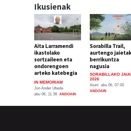
Ikusienak
Aita Larramendi
Sorabilla Trail,
ikastolako
aurtengo jaieta
sortzaileen eta
berrikuntza
ondorengoen
nagusia
arteko katebegia
SORABILLAKO JAIA
2026
IN MEMORIAM
Aiurri
abu 06, 07:00
Jon Ander Ubeda
ANDOAIN
abu 06, 11:38
ANDOAIN