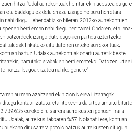
 zuen hitza: “Udal aurrekontuak herritarrekin adostea da gure
zan eta badakigu ez dela erraza izango helburu horretara
ekin nahi diogu. Lehendabiziko bileran, 2012ko aurrekontuen
spenen berri eman nahi diegu herritarrei. Ondoren, eta lana
iren batzordeek izango dute dagokien partida aztertzeko
dal taldeak finkatuko ditu datorren urteko aurrekontuak,
ontuan hartuz. Udalak aurrekontuak onartu aurretik beste
ritarrekin, hartutako erabakien berri emateko. Datozen urteei
rte hartzaileagoak izatea nahiko genuke”.
tarren aurrean azaltzeari ekin zion Nerea Lizarragak:
 ditugu kontabilizatuta, eta litekeena da urtea amaitu bitart
 3.739.635 euroko diru sarrera aurreikusten genuen. Iraila
 ditu Udalak, aurreikusitakoaren %57. Nolanahi ere, kontuan
ru hilekoan diru sarrera potolo batzuk aurreikusten ditugula.