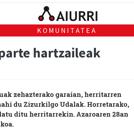
KOMUNITATEA
parte hartzaileak
uak zehazterako garaian, herritarren
nahi du Zizurkilgo Udalak. Horretarako,
latu ditu herritarrekin. Azaroaren 28an
ikoa.