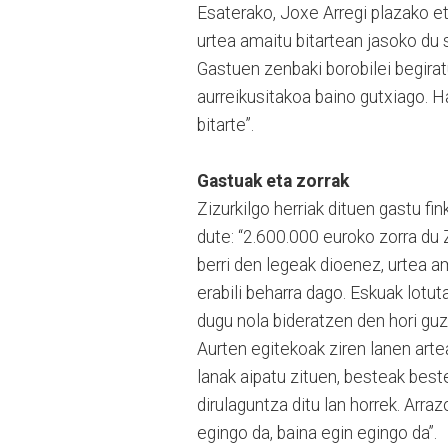
Esaterako, Joxe Arregi plazako et
urtea amaitu bitartean jasoko du 
Gastuen zenbaki borobilei begiratu
aurreikusitakoa baino gutxiago. H
bitarte”.
Gastuak eta zorrak
Zizurkilgo herriak dituen gastu fi
dute: “2.600.000 euroko zorra du Z
berri den legeak dioenez, urtea a
erabili beharra dago. Eskuak lotut
dugu nola bideratzen den hori guz
Aurten egitekoak ziren lanen arte
lanak aipatu zituen, besteak bes
dirulaguntza ditu lan horrek. Arra
egingo da, baina egin egingo da”.