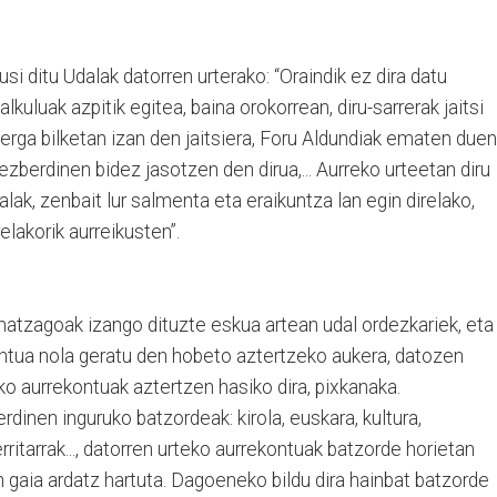
si ditu Udalak datorren urterako: “Oraindik ez dira datu
kuluak azpitik egitea, baina orokorrean, diru-sarrerak jaitsi
Zerga bilketan izan den jaitsiera, Foru Aldundiak ematen duen
zberdinen bidez jasotzen den dirua,... Aurreko urteetan diru
alak, zenbait lur salmenta eta eraikuntza lan egin direlako,
elakorik aurreikusten”.
hatzagoak izango dituzte eskua artean udal ordezkariek, eta
ntua nola geratu den hobeto aztertzeko aukera, datozen
ko aurrekontuak aztertzen hasiko dira, pixkanaka.
dinen inguruko batzordeak: kirola, euskara, kultura,
itarrak..., datorren urteko aurrekontuak batzorde horietan
n gaia ardatz hartuta. Dagoeneko bildu dira hainbat batzorde