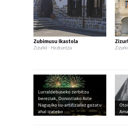
Zubimusu Ikastola
Zizur
Zizurkil
- Hezkuntza
Zizurki
Lurraldebuseko zerbitzu
bereziak, Donostiako Aste
Nagusiko su-artifizialez gozatu
Otoi
ahal izateko
Ama