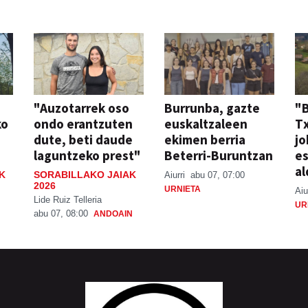
"Auzotarrek oso
Burrunba, gazte
"
ko
ondo erantzuten
euskaltzaleen
T
dute, beti daude
ekimen berria
jo
laguntzeko prest"
Beterri-Buruntzan
e
al
K
SORABILLAKO JAIAK
Aiurri
abu 07, 07:00
2026
URNIETA
Aiu
Lide Ruiz Telleria
UR
abu 07, 08:00
ANDOAIN