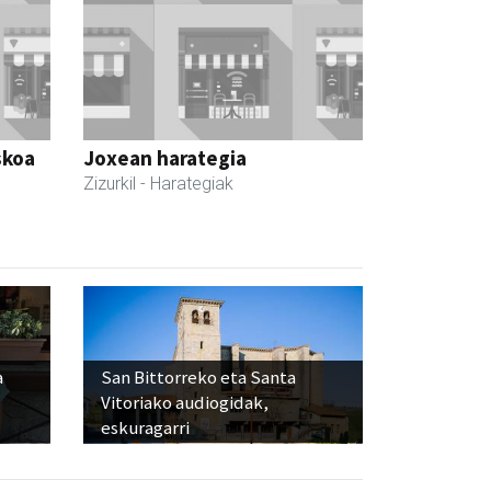
skoa
Joxean harategia
Zizurkil
- Harategiak
a
San Bittorreko eta Santa
Vitoriako audiogidak,
eskuragarri