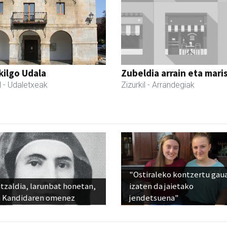
kilgo Udala
Zubeldia arrain eta mari
l
- Udaletxeak
Zizurkil
- Arrandegiak
"Ostiraleko kontzertu gau
tzaldia, larunbat honetan,
izaten da jaietako
 Kandidaren omenez
jendetsuena"