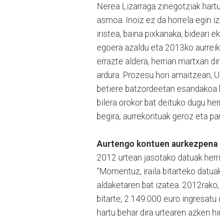
Nerea Lizarraga zinegotziak hartu
asmoa. Inoiz ez da horrela egin i
iristea, baina pixkanaka, bideari 
egoera azaldu eta 2013ko aurreiku
errazte aldera, herrian martxan d
ardura. Prozesu hori amaitzean, U
betiere batzordeetan esandakoa k
bilera orokor bat deituko dugu her
begira, aurrekontuak geroz eta pa
Aurtengo kontuen aurkezpena
2012 urtean jasotako datuak herri
“Momentuz, iraila bitarteko datuak
aldaketaren bat izatea. 2012rako,
bitarte, 2.149.000 euro ingresatu
hartu behar dira urtearen azken hi