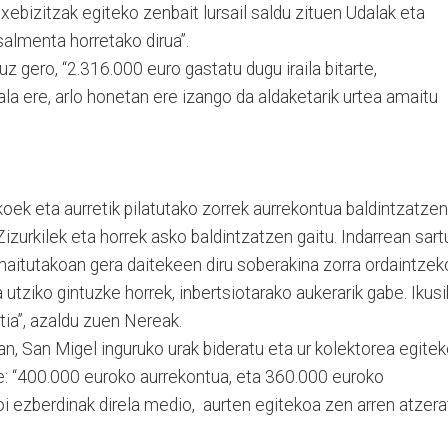
xebizitzak egiteko zenbait lursail saldu zituen Udalak eta
salmenta horretako dirua”.
z gero, “2.316.000 euro gastatu dugu iraila bitarte,
ala ere, arlo honetan ere izango da aldaketarik urtea amaitu
nkoek eta aurretik pilatutako zorrek aurrekontua baldintzatzen
izurkilek eta horrek asko baldintzatzen gaitu. Indarrean sart
maitutakoan gera daitekeen diru soberakina zorra ordaintzek
a utziko gintuzke horrek, inbertsiotarako aukerarik gabe. Ikus
tia”, azaldu zuen Nereak.
an, San Migel inguruko urak bideratu eta ur kolektorea egite
te: “400.000 euroko aurrekontua, eta 360.000 euroko
zoi ezberdinak direla medio, aurten egitekoa zen arren atzera