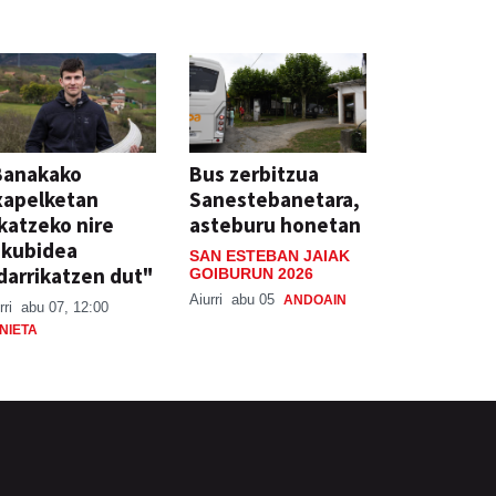
Banakako
Bus zerbitzua
xapelketan
Sanestebanetara,
katzeko nire
asteburu honetan
skubidea
SAN ESTEBAN JAIAK
darrikatzen dut"
GOIBURUN 2026
Aiurri
abu 05
ANDOAIN
rri
abu 07, 12:00
NIETA