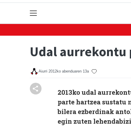
Udal aurrekontu 
Aiurri
2012ko abenduaren 13a
2013ko udal aurrekont
parte hartzea sustatu 
bilera ezberdinak anto
egin zuten lehendabiz