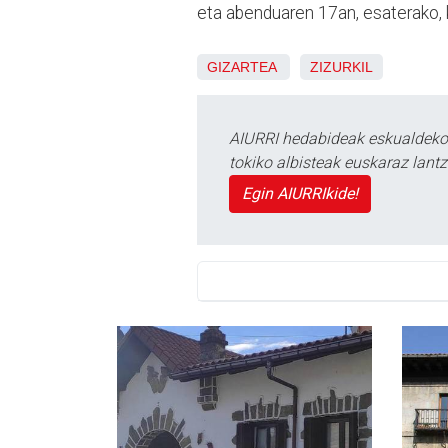
eta abenduaren 17an, esaterako, k
GIZARTEA
ZIZURKIL
AIURRI hedabideak eskualdeko n
tokiko albisteak euskaraz lan
Egin AIURRIkide!