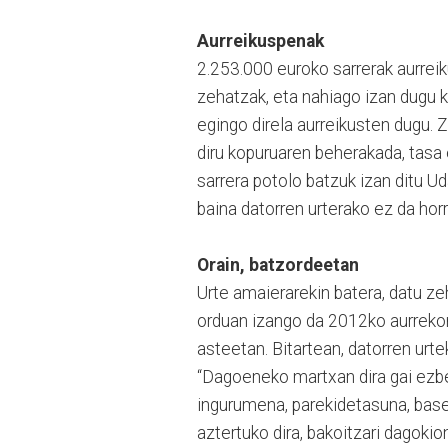
Aurreikuspenak
2.253.000 euroko sarrerak aurreiku
zehatzak, eta nahiago izan dugu kal
egingo direla aurreikusten dugu. 
diru kopuruaren beherakada, tasa e
sarrera potolo batzuk izan ditu Ud
baina datorren urterako ez da horr
Orain, batzordeetan
Urte amaierarekin batera, datu ze
orduan izango da 2012ko aurreko
asteetan. Bitartean, datorren urte
“Dagoeneko martxan dira gai ezber
ingurumena, parekidetasuna, baserr
aztertuko dira, bakoitzari dagokio