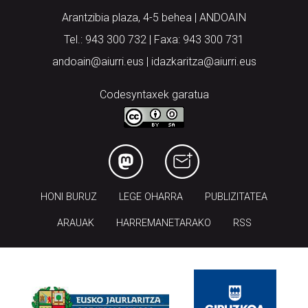
Arantzibia plaza, 4-5 behea | ANDOAIN
Tel.: 943 300 732 | Faxa: 943 300 731
andoain@aiurri.eus | idazkaritza@aiurri.eus
Codesyntaxek garatua
HONI BURUZ
LEGE OHARRA
PUBLIZITATEA
ARAUAK
HARREMANETARAKO
RSS