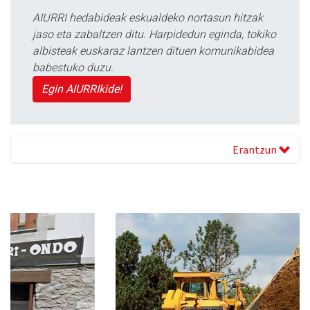
AIURRI hedabideak eskualdeko nortasun hitzak
jaso eta zabaltzen ditu. Harpidedun eginda, tokiko
albisteak euskaraz lantzen dituen komunikabidea
babestuko duzu.
Egin AIURRIkide!
Erantzun