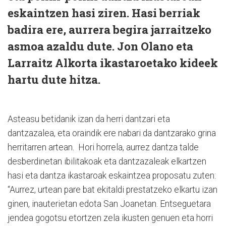
eskaintzen hasi ziren. Hasi berriak
badira ere, aurrera begira jarraitzeko
asmoa azaldu dute. Jon Olano eta
Larraitz Alkorta ikastaroetako kideek
hartu dute hitza.
Asteasu betidanik izan da herri dantzari eta
dantzazalea, eta oraindik ere nabari da dantzarako grina
herritarren artean. Hori horrela, aurrez dantza talde
desberdinetan ibilitakoak eta dantzazaleak elkartzen
hasi eta dantza ikastaroak eskaintzea proposatu zuten:
“Aurrez, urtean pare bat ekitaldi prestatzeko elkartu izan
ginen, inauterietan edota San Joanetan. Entseguetara
jendea gogotsu etortzen zela ikusten genuen eta horri