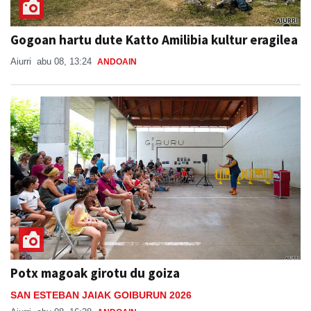
Gogoan hartu dute Katto Amilibia kultur eragilea
Aiurri
abu 08, 13:24
ANDOAIN
Potx magoak girotu du goiza
SAN ESTEBAN JAIAK GOIBURUN 2026