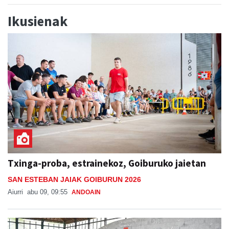
Ikusienak
Txinga-proba, estrainekoz, Goiburuko jaietan
SAN ESTEBAN JAIAK GOIBURUN 2026
Aiurri
abu 09, 09:55
ANDOAIN