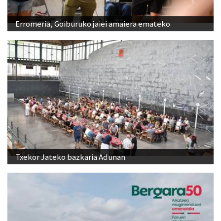
Erromeria, Goiburuko jaiei amaiera emateko
Txekor Jateko bazkaria Adunan