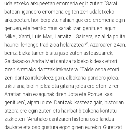
udaletxeko arkupeetan erromeria egin zuten: “Garai
batean, igandero erromeria egiten zen udaletxeko
arkupeetan; hori berpiztu nahian guk ere erromeria egin
genuen, eta herriko musikariak izan genituen lagun:
Mikel, Xanti, Luis Mari, Larraitz… Gainera, ez al da polita
haurrei lehengo tradizioa helaraztea?”. Azaroaren 24an,
berriz, bizkaitarren bisita jaso zuten asteasuarrek;
Galdakaoko Andra Mari dantza taldeko kideak etorri
ziren Arratiako dantzak irakastera. “Talde osoa etorri
zen, dantza irakasleez gain, albokaria, pandero jolea,
trikitilaria, biolin jolea eta gitarra jolea ere etorri ziren.
Arratian hain ezagunak diren Jota eta Porrue ikasi
genituen”, aipatu dute. Dantzak ikasteaz gain, historian
atzera ere egin zuten eta hainbat bitxikeria kontatu
zizkieten: “Arratiako dantzaren historia oso landua
daukate eta oso gustura egon ginen eurekin. Guretzat