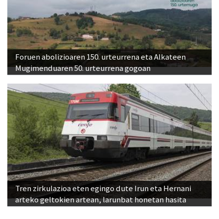
Foruen abolizioaren 150. urteurrena eta Alkateen
Mugimenduaren 50. urteurrena gogoan
Tren zirkulazioa eten egingo dute Irun eta Hernani
arteko geltokien artean, larunbat honetan hasita