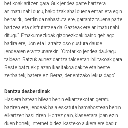
betikoak aritzen gara. Guk jendea parte hartzera
animatu nahi dugu, bakoitzak ahal duena eman eta egin
behar du, berdin da nahastuta ere, garrantzitsuena parte
hartzea eta disfrutatzea da. Gazteak ere animatu nahi
ditugu”. Emakumezkoak gizonezkoak baino gehiago
badira ere, Jon eta Larraitz oso gustura daude
jendearen erantzunarekin: “Orotariko jendea daukagu
taldean. Batzuk aurrez dantza taldeetan ibilitakoak gara.
Beste batzuek plazan ikasitakoa dakite eta beste
zenbaitek, batere ez. Beraz, denentzako lekua dago”.
Dantza desberdinak
Hasiera batean hilean behin elkartzekotan geratu
baziren ere, jendeak hala eskatuta hamabostean behin
elkartzen hasi ziren. Horrez gain, klaseetara joan ezin
duen horrek, Internet bidez ikasteko aukera ere badu: