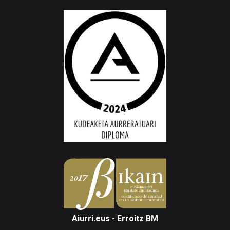
Aiurri.eus - Erroitz BM