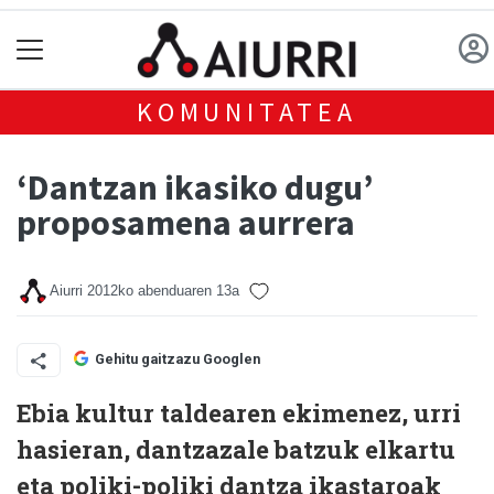
KOMUNITATEA
‘Dantzan ikasiko dugu’
proposamena aurrera
Aiurri
2012ko abenduaren 13a
Gehitu gaitzazu Googlen
Ebia kultur taldearen ekimenez, urri
hasieran, dantzazale batzuk elkartu
eta poliki-poliki dantza ikastaroak