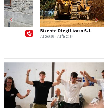
Previous
Next
Bixente Otegi Lizaso S. L.
Asteasu
- Asfaltoak