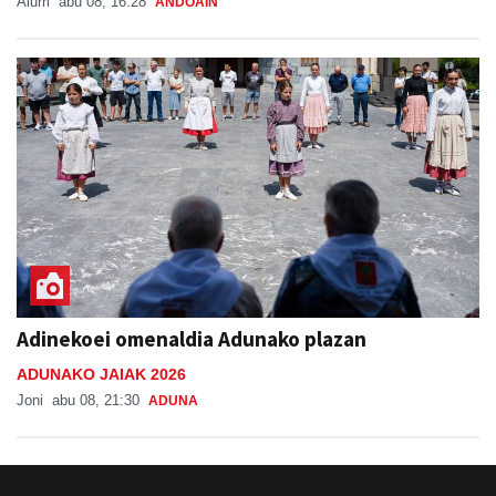
Aiurri
abu 08, 16:28
ANDOAIN
Adinekoei omenaldia Adunako plazan
ADUNAKO JAIAK 2026
Joni
abu 08, 21:30
ADUNA