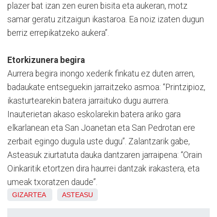
plazer bat izan zen euren bisita eta aukeran, motz
samar geratu zitzaigun ikastaroa. Ea noiz izaten dugun
berriz errepikatzeko aukera”.
Etorkizunera begira
Aurrera begira inongo xederik finkatu ez duten arren,
badaukate entseguekin jarraitzeko asmoa: “Printzipioz,
ikasturtearekin batera jarraituko dugu aurrera.
Inauterietan akaso eskolarekin batera ariko gara
elkarlanean eta San Joanetan eta San Pedrotan ere
zerbait egingo dugula uste dugu”. Zalantzarik gabe,
Asteasuk ziurtatuta dauka dantzaren jarraipena: “Orain
Oinkaritik etortzen dira haurrei dantzak irakastera, eta
umeak txoratzen daude”.
GIZARTEA
ASTEASU