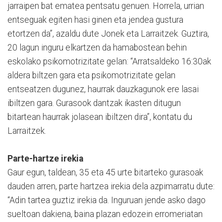
jarraipen bat ematea pentsatu genuen. Horrela, urrian
entseguak egiten hasi ginen eta jendea gustura
etortzen da”, azaldu dute Jonek eta Larraitzek. Guztira,
20 lagun inguru elkartzen da hamabostean behin
eskolako psikomotrizitate gelan: “Arratsaldeko 16:30ak
aldera biltzen gara eta psikomotrizitate gelan
entseatzen dugunez, haurrak dauzkagunok ere lasai
ibiltzen gara. Gurasook dantzak ikasten ditugun
bitartean haurrak jolasean ibiltzen dira”, kontatu du
Larraitzek.
Parte-hartze irekia
Gaur egun, taldean, 35 eta 45 urte bitarteko gurasoak
dauden arren, parte hartzea irekia dela azpimarratu dute:
“Adin tartea guztiz irekia da. Inguruan jende asko dago
sueltoan dakiena, baina plazan edozein erromeriatan