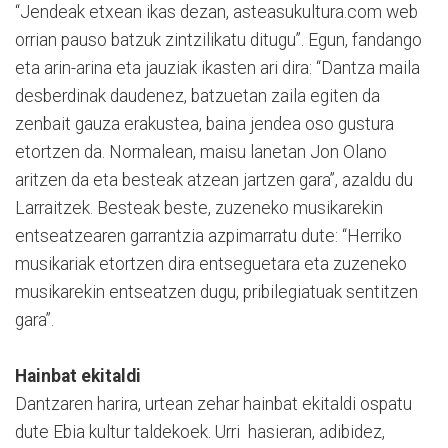
“Jendeak etxean ikas dezan, asteasukultura.com web
orrian pauso batzuk zintzilikatu ditugu”. Egun, fandango
eta arin-arina eta jauziak ikasten ari dira: “Dantza maila
desberdinak daudenez, batzuetan zaila egiten da
zenbait gauza erakustea, baina jendea oso gustura
etortzen da. Normalean, maisu lanetan Jon Olano
aritzen da eta besteak atzean jartzen gara”, azaldu du
Larraitzek. Besteak beste, zuzeneko musikarekin
entseatzearen garrantzia azpimarratu dute: “Herriko
musikariak etortzen dira entseguetara eta zuzeneko
musikarekin entseatzen dugu, pribilegiatuak sentitzen
gara”.
Hainbat ekitaldi
Dantzaren harira, urtean zehar hainbat ekitaldi ospatu
dute Ebia kultur taldekoek. Urri hasieran, adibidez,