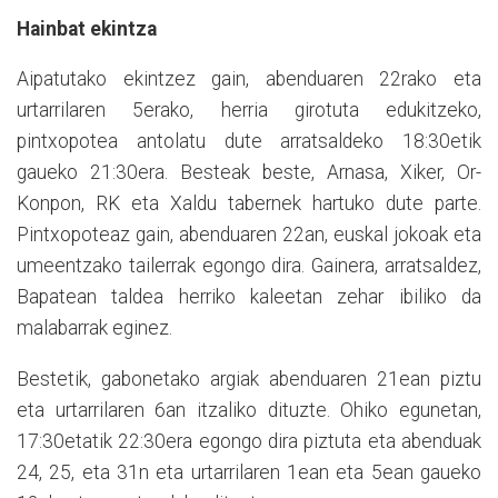
Hainbat ekintza
Aipatutako ekintzez gain, abenduaren 22rako eta
urtarrilaren 5erako, herria girotuta edukitzeko,
pintxopotea antolatu dute arratsaldeko 18:30etik
gaueko 21:30era. Besteak beste, Arnasa, Xiker, Or-
Konpon, RK eta Xaldu tabernek hartuko dute parte.
Pintxopoteaz gain, abenduaren 22an, euskal jokoak eta
umeentzako tailerrak egongo dira. Gainera, arratsaldez,
Bapatean taldea herriko kaleetan zehar ibiliko da
malabarrak eginez.
Bestetik, gabonetako argiak abenduaren 21ean piztu
eta urtarrilaren 6an itzaliko dituzte. Ohiko egunetan,
17:30etatik 22:30era egongo dira piztuta eta abenduak
24, 25, eta 31n eta urtarrilaren 1ean eta 5ean gaueko