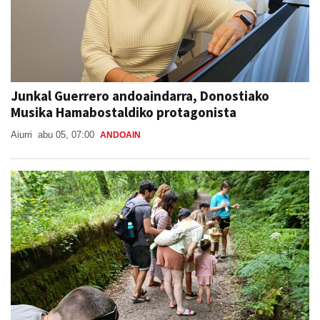
Junkal Guerrero andoaindarra, Donostiako
Musika Hamabostaldiko protagonista
Aiurri
abu 05, 07:00
ANDOAIN