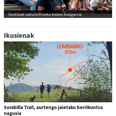
Santioak laburbiltzeko bideo ikusgarria
Ikusienak
Sorabilla Trail, aurtengo jaietako berrikuntza
nagusia