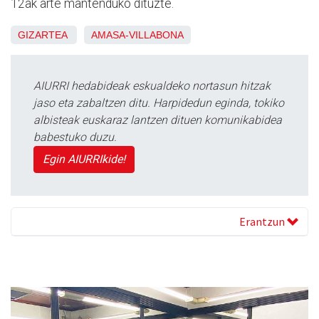
12ak arte mantenduko dituzte.
GIZARTEA
AMASA-VILLABONA
AIURRI hedabideak eskualdeko nortasun hitzak
jaso eta zabaltzen ditu. Harpidedun eginda, tokiko
albisteak euskaraz lantzen dituen komunikabidea
babestuko duzu.
Egin AIURRIkide!
Erantzun