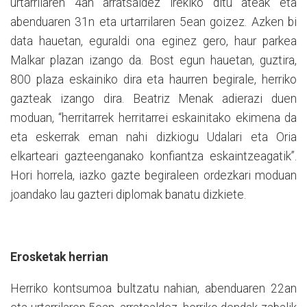
urtarrilaren 4an arratsaldez irekiko ditu ateak eta
abenduaren 31n eta urtarrilaren 5ean goizez. Azken bi
data hauetan, eguraldi ona eginez gero, haur parkea
Malkar plazan izango da. Bost egun hauetan, guztira,
800 plaza eskainiko dira eta haurren begirale, herriko
gazteak izango dira. Beatriz Menak adierazi duen
moduan, “herritarrek herritarrei eskainitako ekimena da
eta eskerrak eman nahi dizkiogu Udalari eta Oria
elkarteari gazteenganako konfiantza eskaintzeagatik”.
Hori horrela, iazko gazte begiraleen ordezkari moduan
joandako lau gazteri diplomak banatu dizkiete.
Erosketak herrian
Herriko kontsumoa bultzatu nahian, abenduaren 22an