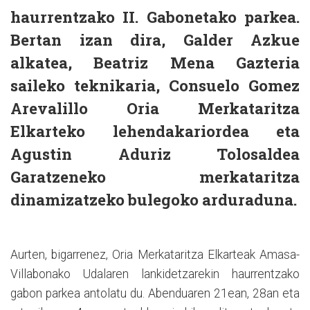
haurrentzako II. Gabonetako parkea.
Bertan izan dira, Galder Azkue
alkatea, Beatriz Mena Gazteria
saileko teknikaria, Consuelo Gomez
Arevalillo Oria Merkataritza
Elkarteko lehendakariordea eta
Agustin Aduriz Tolosaldea
Garatzeneko merkataritza
dinamizatzeko bulegoko arduraduna.
Aurten, bigarrenez, Oria Merkataritza Elkarteak Amasa-
Villabonako Udalaren lankidetzarekin haurrentzako
gabon parkea antolatu du. Abenduaren 21ean, 28an eta