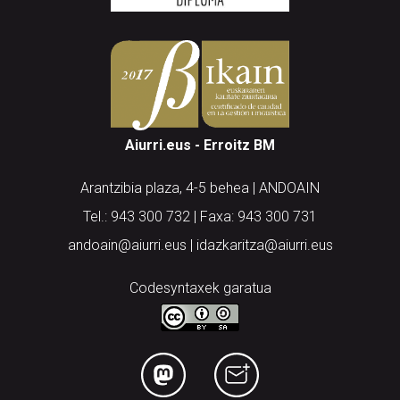
Aiurri.eus - Erroitz BM
Arantzibia plaza, 4-5 behea | ANDOAIN
Tel.: 943 300 732 | Faxa: 943 300 731
andoain@aiurri.eus | idazkaritza@aiurri.eus
Codesyntaxek garatua