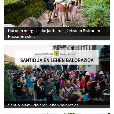
Naturan murgiltzeko jarduerak, Leizaran Bisitarien
Etxearen eskutik
Santio jaiak: Udalaren lehen balorazioa