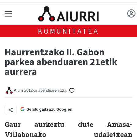
KOMUNITATEA
Haurrentzako II. Gabon
parkea abenduaren 21etik
aurrera
Aiurri
2012ko abenduaren 12a
Gehitu gaitzazu Googlen
Gaur aurkeztu dute Amasa-
Villabonako udaletxean