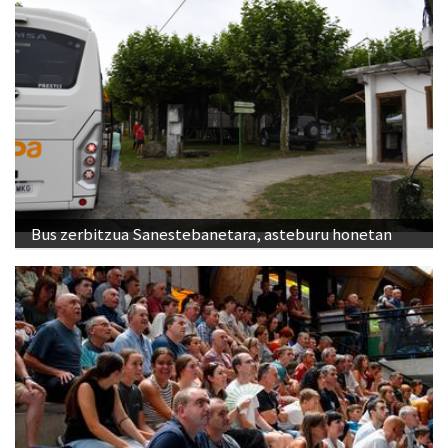
Bus zerbitzua Sanestebanetara, asteburu honetan