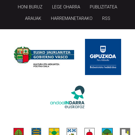
HONI BURUZ
LEGE OHARRA
PUBLIZITATEA
ARAUAK
HARREMANETARAKO
RSS