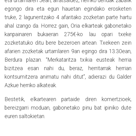
eta urtarrilaren 5ean, arratsaldez, herriko dendak zabalik
egongo dira eta egun hauetan egindako erosketen
truke, 2 lagunentzako 4 afaritako zozketan parte hartu
ahal izango da. Horrez gain, Oria elkarteak gabonetako
kanpainaren bukaeran 275€-ko lau opari txeke
zozketatuko ditu bere bezeroen artean. Txekeen zein
afarien zozketak urtarrilaren 9an egingo dira 13:30ean,
Berdura plazan. “Merkataritza txikia eusteak herria
bizitzea esan nahi du, beraz, herritarrak herrian
kontsumitzera animatu nahi ditut”, adierazi du Galder
Azkue herriko alkateak.
Bestetik, elkartearen partaide diren komertzioek,
bereizgarri moduan, gabonetako pinu bat ipiniko dute
euren saltokietan.