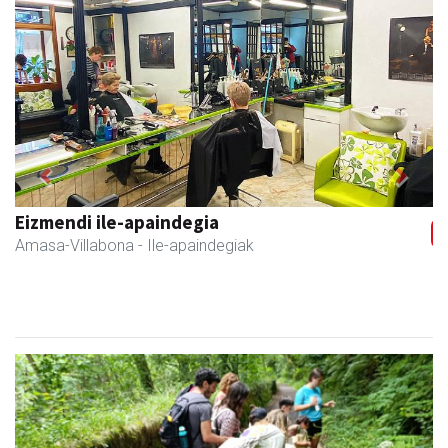
Previous
Next
Eizmendi ile-apaindegia
Amasa-Villabona
- Ile-apaindegiak