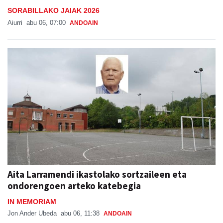
SORABILLAKO JAIAK 2026
Aiurri
abu 06, 07:00
ANDOAIN
Aita Larramendi ikastolako sortzaileen eta
ondorengoen arteko katebegia
IN MEMORIAM
Jon Ander Ubeda
abu 06, 11:38
ANDOAIN