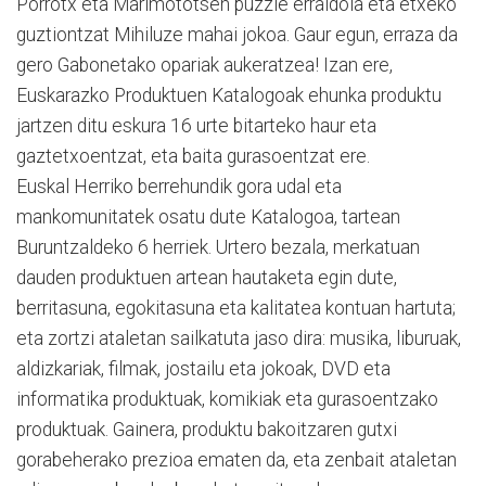
Porrotx eta Mari­mototsen puzzle erraldoia eta etxeko
guztiontzat Mihiluze mahai jokoa. Gaur egun, erraza da
gero Gabonetako opariak aukeratzea! Izan ere,
Euskarazko Produktuen Kata­logoak ehunka produktu
jar­tzen ditu eskura 16 urte bitarteko haur eta
gaztetxoentzat, eta baita gurasoentzat ere.
Euskal Herriko berrehundik gora udal eta
mankomunitatek osatu dute Katalogoa, tartean
Buruntzaldeko 6 herriek. Urtero bezala, merkatuan
dauden produktuen artean hautaketa egin dute,
berritasuna, egokitasuna eta kalitatea kontuan hartuta;
eta zor­tzi ataletan sailkatuta jaso dira: musika, liburuak,
aldizkariak, filmak, jostailu eta jokoak, DVD eta
informatika produktuak, komikiak eta gurasoentzako
produktuak. Gainera, produktu bakoitzaren gutxi
gorabeherako prezioa ematen da, eta zenbait ataletan