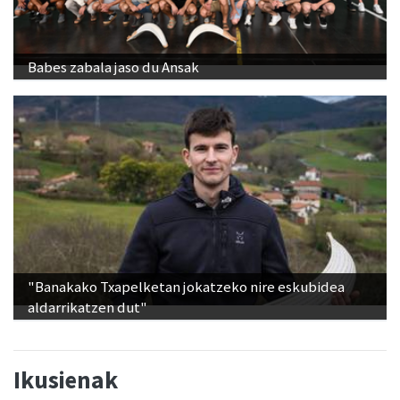
Babes zabala jaso du Ansak
"Banakako Txapelketan jokatzeko nire eskubidea
aldarrikatzen dut"
Ikusienak