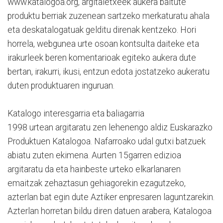
www.katalogoa.org, argitale­txeek aukera baitute
produktu berriak zuzenean sartzeko merkaturatu ahala
eta deskatalogatuak gelditu direnak kentzeko. Hori
horrela, webgunea urte osoan kontsulta daiteke eta
irakurleek beren komentarioak egiteko aukera dute
bertan, irakurri, ikusi, entzun edota jostatzeko aukeratu
duten produktuaren inguruan.
Katalogo interesgarria eta baliagarria
1998 urtean argitaratu zen lehenengo aldiz Euskarazko
Produktuen Katalogoa. Nafarroako udal gutxi ba­tzuek
abiatu zuten ekimena. Aurten 15garren edizioa
argitaratu da eta hainbeste urteko elkarlanaren
emaitzak zehaztasun gehiagorekin ezagutzeko,
azterlan bat egin dute Aztiker enpresaren laguntzarekin.
Azterlan horretan bildu diren datuen arabera, Katalogoa