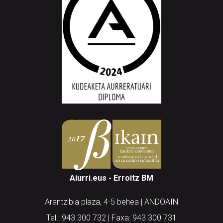
Aiurri.eus - Erroitz BM
Arantzibia plaza, 4-5 behea | ANDOAIN
Tel.: 943 300 732 | Faxa: 943 300 731