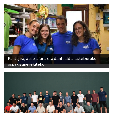
Kantujira, auzo-afaria eta dantzaldia, asteburuko
ospakizunei ekiteko