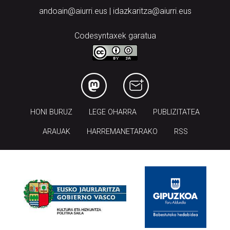
andoain@aiurri.eus | idazkaritza@aiurri.eus
Codesyntaxek garatua
HONI BURUZ
LEGE OHARRA
PUBLIZITATEA
ARAUAK
HARREMANETARAKO
RSS