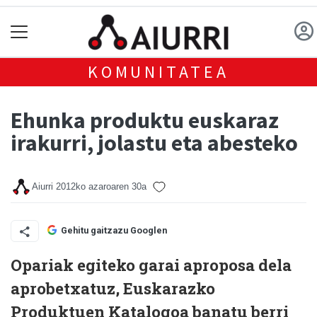
KOMUNITATEA
Ehunka produktu euskaraz
irakurri, jolastu eta abesteko
Aiurri
2012ko azaroaren 30a
Gehitu gaitzazu Googlen
Opariak egiteko garai aproposa dela
aprobe­txatuz, Euskarazko
Produktuen Katalogoa banatu berri