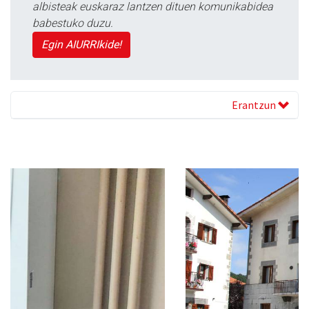
albisteak euskaraz lantzen dituen komunikabidea
babestuko duzu.
Egin AIURRIkide!
Erantzun