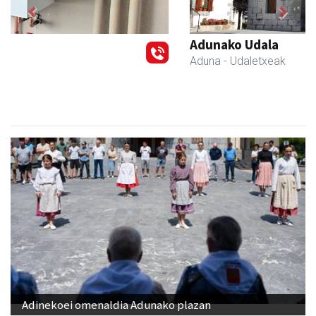
Previous
Next
Adunako Udala
Aduna
- Udaletxeak
Adinekoei omenaldia Adunako plazan