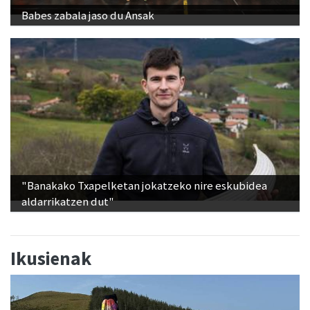
Babes zabala jaso du Ansak
"Banakako Txapelketan jokatzeko nire eskubidea
aldarrikatzen dut"
Ikusienak