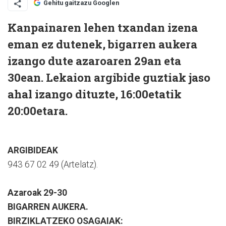
Gehitu gaitzazu Googlen
Kanpainaren lehen txandan izena
eman ez dutenek, bigarren aukera
izango dute azaroaren 29an eta
30ean. Lekaion argibide guztiak jaso
ahal izango dituzte, 16:00etatik
20:00etara.
ARGIBIDEAK
943 67 02 49 (Artelatz).
Azaroak 29-30
BIGARREN AUKERA.
BIRZIKLATZEKO OSAGAIAK: