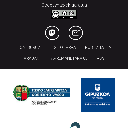
Codesyntaxek garatua
HONI BURUZ
LEGE OHARRA
PUBLIZITATEA
ARAUAK
HARREMANETARAKO
RSS