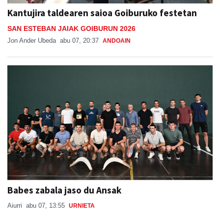
Kantujira taldearen saioa Goiburuko festetan
SAN ESTEBAN JAIAK GOIBURUN 2026
Jon Ander Ubeda
abu 07, 20:37
ANDOAIN
Babes zabala jaso du Ansak
Aiurri
abu 07, 13:55
URNIETA