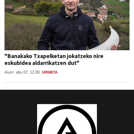
"Banakako Txapelketan jokatzeko nire
eskubidea aldarrikatzen dut"
Aiurri
abu 07, 12:00
URNIETA