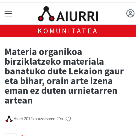
KOMUNITATEA
Materia organikoa
birziklatzeko materiala
banatuko dute Lekaion gaur
eta bihar, orain arte izena
eman ez duten urnietarren
artean
Aiurri
2012ko azaroaren 29a