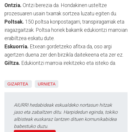
Ontzia.
Ontzi berezia da. Hondakinen usteltze
prozesuaren usain txarrak sortzea luzatu egiten du.
Poltsak.
150 poltsa konpostagarri, transpiragarriak eta
iragazgaitzak. Poltsa horiek bakarrik edukiontzi marroian
erabiltzea eskatu dute.
Eskuorria.
Etxean gordetzeko afitxa da, oso argi
agertzen duena zer den birzikla daitekeena eta zer ez.
Giltza.
Edukiontzi marroia irekitzeko eta isteko da.
GIZARTEA
URNIETA
AIURRI hedabideak eskualdeko nortasun hitzak
jaso eta zabaltzen ditu. Harpidedun eginda, tokiko
albisteak euskaraz lantzen dituen komunikabidea
babestuko duzu.