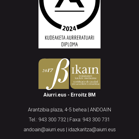
Aiurri.eus - Erroitz BM
Arantzibia plaza, 4-5 behea | ANDOAIN
Tel.: 943 300 732 | Faxa: 943 300 731
andoain@aiurri.eus | idazkaritza@aiurri.eus