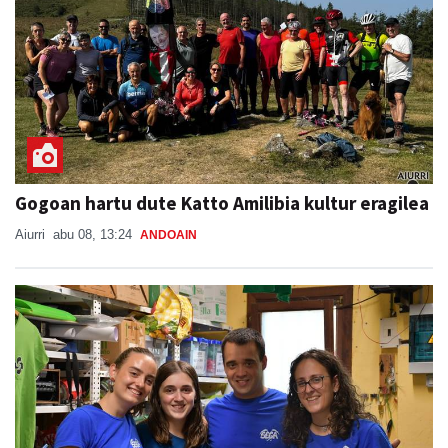
Gogoan hartu dute Katto Amilibia kultur eragilea
Aiurri
abu 08, 13:24
ANDOAIN