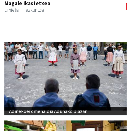
Magale Ikastetxea
Urnieta
- Hezkuntza
Adinekoei omenaldia Adunako plazan