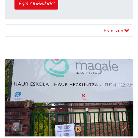
Egin AIURRIkide!
Erantzun
Previous
Next