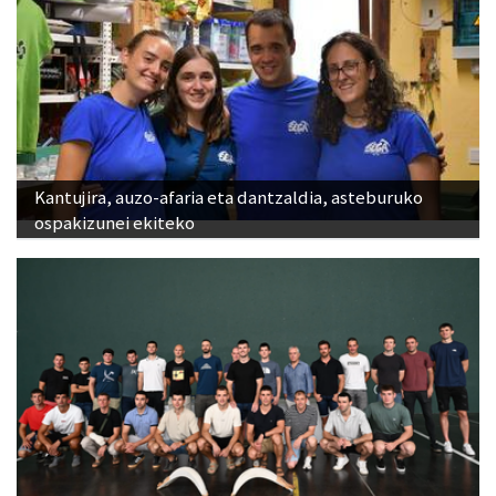
Kantujira, auzo-afaria eta dantzaldia, asteburuko
ospakizunei ekiteko