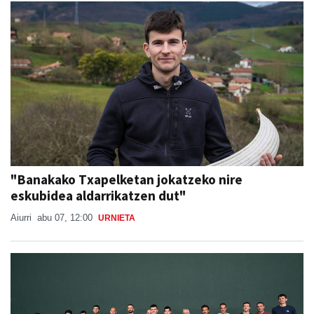
"Banakako Txapelketan jokatzeko nire
eskubidea aldarrikatzen dut"
Aiurri
abu 07, 12:00
URNIETA