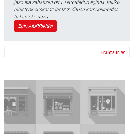
jaso eta zabaltzen ditu. Harpidedun eginda, tokiko
albisteak euskaraz lantzen dituen komunikabidea
babestuko duzu.
Egin AIURRIkide!
Erantzun