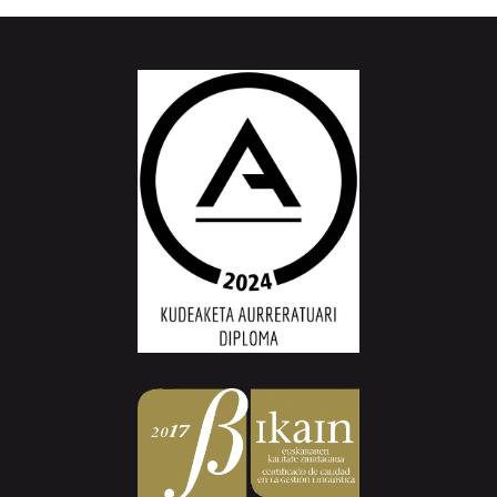
Aiurri.eus - Erroitz BM