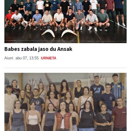
Babes zabala jaso du Ansak
Aiurri
abu 07, 13:55
URNIETA