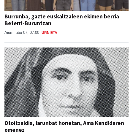
Burrunba, gazte euskaltzaleen ekimen berria
Beterri-Buruntzan
Aiurri
abu 07, 07:00
URNIETA
Otoitzaldia, larunbat honetan, Ama Kandidaren
omenez
Berrozpeko Jesusen Alaben Elkartea
abu 07, 09:25
ANDOAIN