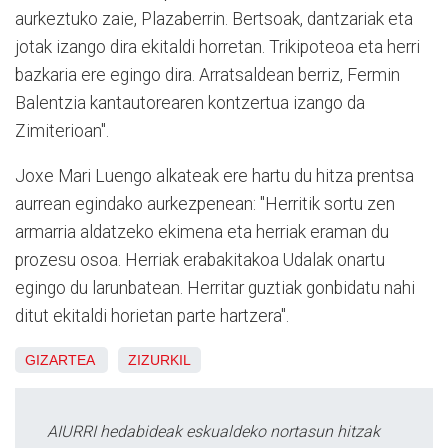
aurkeztuko zaie, Plazaberrin. Bertsoak, dantzariak eta
jotak izango dira ekitaldi horretan. Trikipoteoa eta herri
bazkaria ere egingo dira. Arratsaldean berriz, Fermin
Balentzia kantautorearen kontzertua izango da
Zimiterioan".
Joxe Mari Luengo alkateak ere hartu du hitza prentsa
aurrean egindako aurkezpenean: "Herritik sortu zen
armarria aldatzeko ekimena eta herriak eraman du
prozesu osoa. Herriak erabakitakoa Udalak onartu
egingo du larunbatean. Herritar guztiak gonbidatu nahi
ditut ekitaldi horietan parte hartzera".
GIZARTEA
ZIZURKIL
AIURRI hedabideak eskualdeko nortasun hitzak