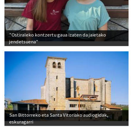
"Ostiraleko kontzertu gaua izaten da jaietako
jendetsuena"
San Bittorreko eta Santa Vitoriako audiogidak,
eskuragarri
Ikusienak