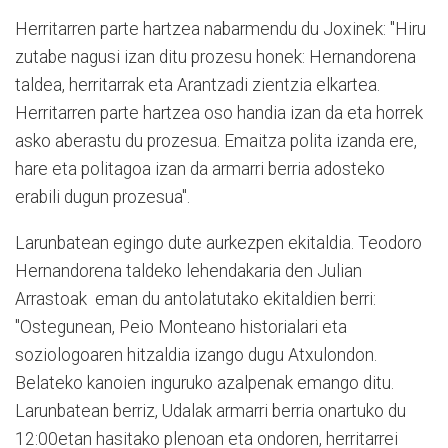
Herritarren parte hartzea nabarmendu du Joxinek: "Hiru
zutabe nagusi izan ditu prozesu honek: Hernandorena
taldea, herritarrak eta Arantzadi zientzia elkartea.
Herritarren parte hartzea oso handia izan da eta horrek
asko aberastu du prozesua. Emaitza polita izanda ere,
hare eta politagoa izan da armarri berria adosteko
erabili dugun prozesua".
Larunbatean egingo dute aurkezpen ekitaldia. Teodoro
Hernandorena taldeko lehendakaria den Julian
Arrastoak eman du antolatutako ekitaldien berri:
"Ostegunean, Peio Monteano historialari eta
soziologoaren hitzaldia izango dugu Atxulondon.
Belateko kanoien inguruko azalpenak emango ditu.
Larunbatean berriz, Udalak armarri berria onartuko du
12:00etan hasitako plenoan eta ondoren, herritarrei