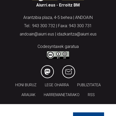
Arantzibia plaza, 4-5 behea | ANDOAIN
Tel.: 943 300 732 | Faxa: 943 300 731
andoain@aiurri.eus | idazkaritza@aiurri.eus
Codesyntaxek garatua
HONI BURUZ
LEGE OHARRA
PUBLIZITATEA
ARAUAK
HARREMANETARAKO
RSS