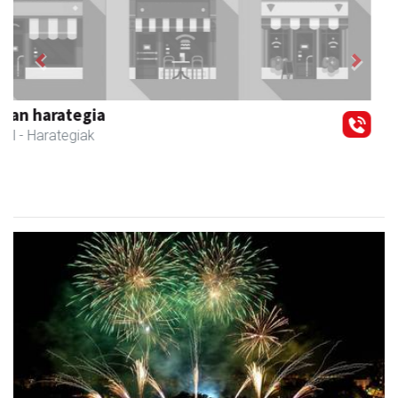
Previous
Next
Zizurkilgo Udala
Zizurkil
- Udaletxeak
Lurraldebuseko zerbitzu bereziak, Donostiako Aste