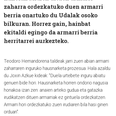
zaharra ordezkatuko duen armarri
berria onartuko du Udalak osoko
bilkuran. Horrez gain, hainbat
ekitaldi egingo da armarri berria
herritarrei aurkezteko.
Teodoro Hernandorena taldeak jarri zuen abian armarri
zaharraren inguruko hausnarketa prozesua. Hala azaldu
du Joxin Azkue kideak: "Duela urtebete inguru abiatu
genuen bide hori. Hausnarketa horren ondorio nagusia
honakoa izan zen: anaien arteko gudua eta gatazka
irudikatzen dituen armarriak ez gintuela ordezkatzen.
Armarri hori ordezkatuko zuen irudiaren bila hasi ginen
orduan".