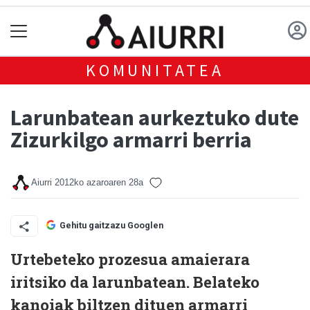
KOMUNITATEA
Larunbatean aurkeztuko dute
Zizurkilgo armarri berria
Aiurri
2012ko azaroaren 28a
Gehitu gaitzazu Googlen
Urtebeteko prozesua amaierara
iritsiko da larunbatean. Belateko
kanoiak biltzen dituen armarri