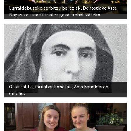
Nagusiko su-artifizialez gozatu ahal izateko
Otoitzaldia, larunbat honetan, Ama Kandidaren
omenez