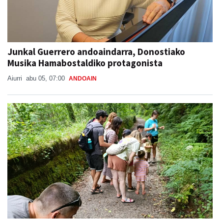
Junkal Guerrero andoaindarra, Donostiako
Musika Hamabostaldiko protagonista
Aiurri
abu 05, 07:00
ANDOAIN