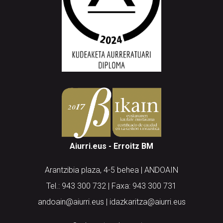
Aiurri.eus - Erroitz BM
Arantzibia plaza, 4-5 behea | ANDOAIN
Tel.: 943 300 732 | Faxa: 943 300 731
andoain@aiurri.eus | idazkaritza@aiurri.eus