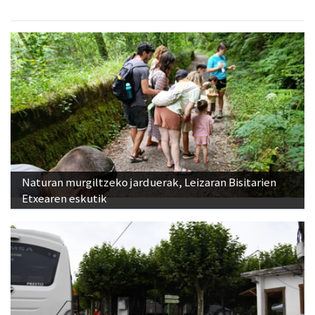
Naturan murgiltzeko jarduerak, Leizaran Bisitarien
Etxearen eskutik