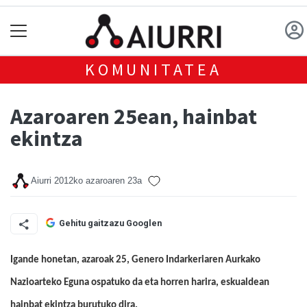
KOMUNITATEA
Azaroaren 25ean, hainbat
ekintza
Aiurri
2012ko azaroaren 23a
Gehitu gaitzazu Googlen
Igande honetan, azaroak 25, Genero Indarkeriaren Aurkako
Nazioarteko Eguna ospatuko da eta horren harira, eskualdean
hainbat ekintza burutuko dira.