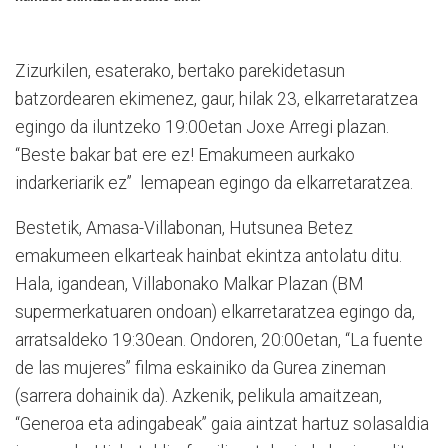
Zizurkilen, esaterako, bertako parekidetasun
batzordearen ekimenez, gaur, hilak 23, elkarretaratzea
egingo da iluntzeko 19:00etan Joxe Arregi plazan.
“Beste bakar bat ere ez! Emakumeen aurkako
indarkeriarik ez”
lemapean egingo da elkarretaratzea.
Bestetik, Amasa-Villabonan, Hutsunea Betez
emakumeen elkarteak hainbat ekintza antolatu ditu.
Hala, igandean, Villabonako Malkar Plazan (BM
supermerkatuaren ondoan) elkarretaratzea egingo da,
arratsaldeko 19:30ean. Ondoren, 20:00etan, “La fuente
de las mujeres” filma eskainiko da Gurea zineman
(sarrera dohainik da). Azkenik, pelikula amaitzean,
“Generoa eta adingabeak” gaia aintzat hartuz solasaldia