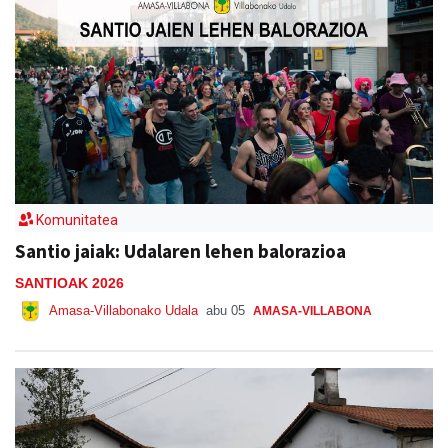
Komunitatea
Santio jaiak: Udalaren lehen balorazioa
SANTIOAK 2026
Amasa-Villabonako Udala
abu 05
AMASA-VILLABONA