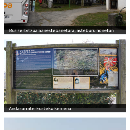
Bus zerbitzua Sanestebanetara, asteburu honetan
Andazarrate: Eusteko kemena