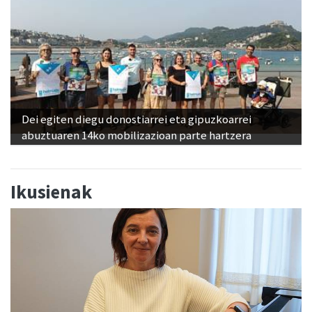
Dei egiten diegu donostiarrei eta gipuzkoarrei
abuztuaren 14ko mobilizazioan parte hartzera
Ikusienak