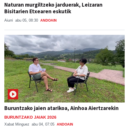
Naturan murgiltzeko jarduerak, Leizaran
Bisitarien Etxearen eskutik
Aiurri
abu 05, 08:30
ANDOAIN
Buruntzako jaien atarikoa, Ainhoa Aiertzarekin
BURUNTZAKO JAIAK 2026
Xabat Minguez
abu 04, 07:05
ANDOAIN