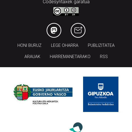
Codesyntaxek garatua
HONI BURUZ
LEGE OHARRA
PUBLIZITATEA
ARAUAK
HARREMANETARAKO
RSS