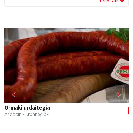
Erantzun
Previous
Next
Ormaki urdaitegia
Andoain
- Urdaitegiak