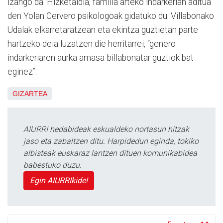
izango da. Hizketaldia, familia arteko indarkerian aditua
den Yolan Cervero psikologoak gidatuko du. Villabonako
Udalak elkarretaratzean eta ekintza guztietan parte
hartzeko deia luzatzen die herritarrei, “genero
indarkeriaren aurka amasa-billabonatar guztiok bat
eginez”.
GIZARTEA
AIURRI hedabideak eskualdeko nortasun hitzak
jaso eta zabaltzen ditu. Harpidedun eginda, tokiko
albisteak euskaraz lantzen dituen komunikabidea
babestuko duzu.
Egin AIURRIkide!