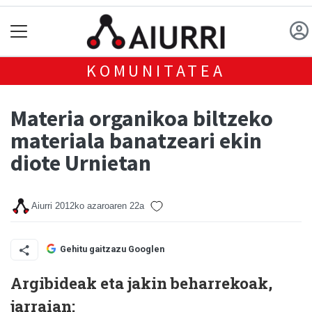
KOMUNITATEA
Materia organikoa biltzeko
materiala banatzeari ekin
diote Urnietan
Aiurri
2012ko azaroaren 22a
Gehitu gaitzazu Googlen
Argibideak eta jakin beharrekoak,
jarraian: