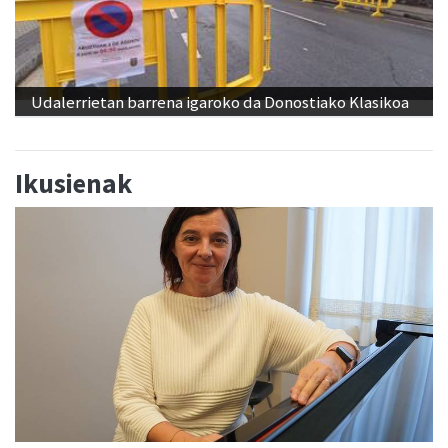
Udalerrietan barrena igaroko da Donostiako Klasikoa
Ikusienak