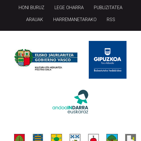
HONI BURUZ
LEGE OHARRA
PUBLIZITATEA
ARAUAK
HARREMANETARAKO
RSS