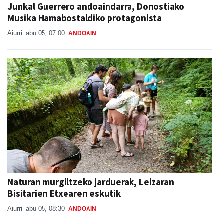
Junkal Guerrero andoaindarra, Donostiako
Musika Hamabostaldiko protagonista
Aiurri
abu 05, 07:00
ANDOAIN
Naturan murgiltzeko jarduerak, Leizaran
Bisitarien Etxearen eskutik
Aiurri
abu 05, 08:30
ANDOAIN