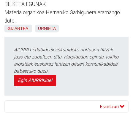
BILKETA EGUNAK
Materia organikoa Hernaniko Garbigunera eramango
dute.
GIZARTEA
URNIETA
AIURRI hedabideak eskualdeko nortasun hitzak
jaso eta zabaltzen ditu. Harpidedun eginda, tokiko
albisteak euskaraz lantzen dituen komunikabidea
babestuko duzu.
Egin AIURRIkide!
Erantzun