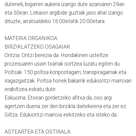
dutenek, bigarren aukera izango dute azaroaren 29an
eta 30ean. Lekaion argibide guztiak jaso ahal izango
dituzte, arratsaldeko 16:00etatik 20:00etara.
MATERIA ORGANIKOA
BIRZIKLATZEKO OSAGAIAK
Ontzia. Ontzi berezia da. Hondakinen usteltze
prozesuaren usain txarrak sortzea luzatu egiten du.
Poltsak. 150 poltsa konpostagarri, transpiragarriak eta
iragazgaitzak. Poltsa horiek bakarrik edukiontzi marroian
erabiltzea eskatu dute.
Eskuorria. Etxean gordetzeko afitxa da, oso argi
agertzen duena zer den birzikla daitekeena eta zer ez.
Giltza. Edukiontzi marroia irekitzeko eta isteko da.
ASTEARTEA ETA OSTIRALA