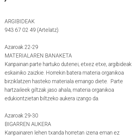
ARGIBIDEAK
943 67 02 49 (Artelatz).
Azaroak 22-29
MATERIALAREN BANAKETA
Kanpainan parte hartuko dutenei, etxez etxe, argibideak
eskainiko zaizkie. Horrekin batera materia organikoa
birziklatzen hasteko materiala emango diete. Parte
hartzaileek giltzak jaso ahala, materia organikoa
edukiontzietan biltzeko aukera izango da.
Azaroak 29-30
BIGARREN AUKERA
Kanpainaren lehen txanda horretan izena eman ez