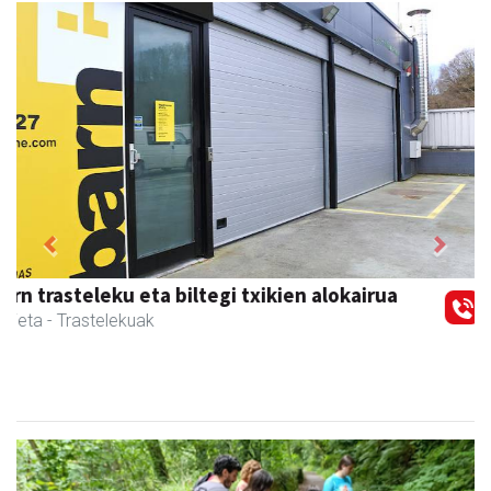
Previous
Next
Urnietako Udala
Urnieta
- Udaletxeak