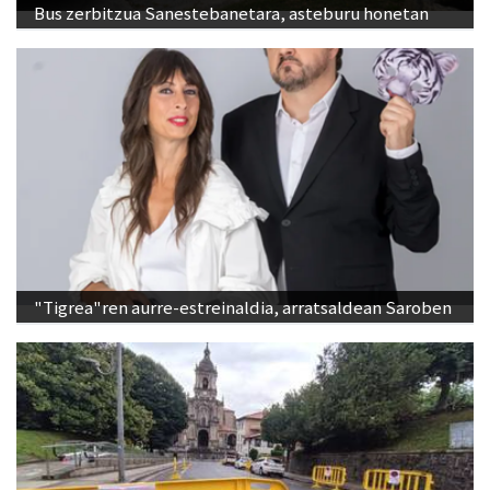
Bus zerbitzua Sanestebanetara, asteburu honetan
"Tigrea"ren aurre-estreinaldia, arratsaldean Saroben