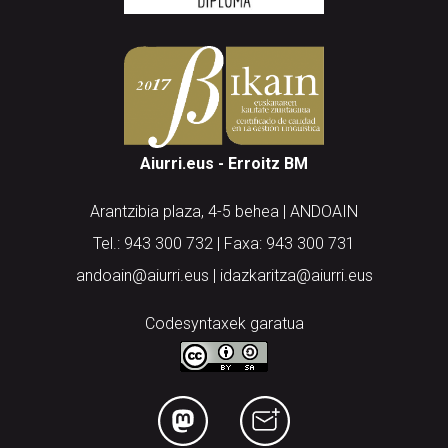
Aiurri.eus - Erroitz BM
Arantzibia plaza, 4-5 behea | ANDOAIN
Tel.: 943 300 732 | Faxa: 943 300 731
andoain@aiurri.eus | idazkaritza@aiurri.eus
Codesyntaxek garatua