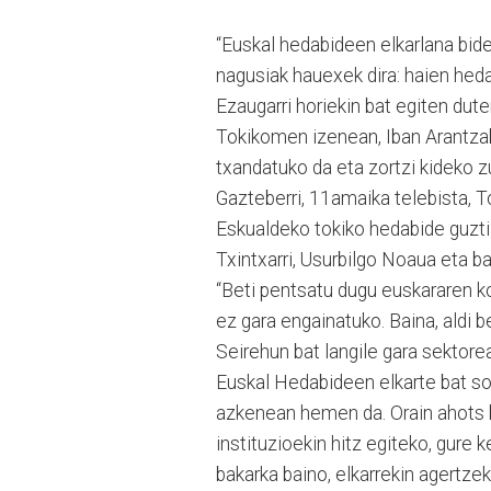
“Euskal hedabideen elkarlana bider
nagusiak hauexek dira: haien heda
Ezaugarri horiekin bat egiten dut
Tokikomen izenean, Iban Arantza
txandatuko da eta zortzi kideko zuz
Gazteberri, 11amaika telebista, T
Eskualdeko tokiko hedabide guztia
Txintxarri, Usurbilgo Noaua eta bai
“Beti pentsatu dugu euskararen ko
ez gara engainatuko. Baina, aldi 
Seirehun bat langile gara sektore
Euskal Hedabideen elkarte bat so
azkenean hemen da. Orain ahots b
instituzioekin hitz egiteko, gure
bakarka baino, elkarrekin agertzek