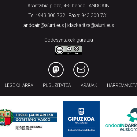
Arantzibia plaza, 4-5 behea | ANDOAIN
Tel.: 943 300 732 | Faxa: 943 300 731
andoain@aiurri.eus | idazkaritza@aiurri.eus
Codesyntaxek garatua
LEGE OHARRA
PUBLIZITATEA
ARAUAK
HARREMANET