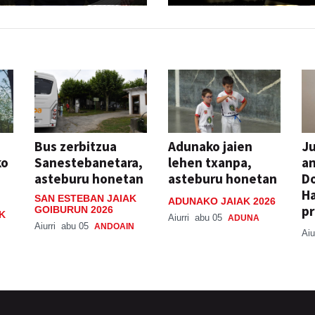
Bus zerbitzua
Adunako jaien
Ju
ko
Sanestebanetara,
lehen txanpa,
an
asteburu honetan
asteburu honetan
Do
H
SAN ESTEBAN JAIAK
ADUNAKO JAIAK 2026
pr
GOIBURUN 2026
K
Aiurri
abu 05
ADUNA
Aiurri
abu 05
ANDOAIN
Aiu