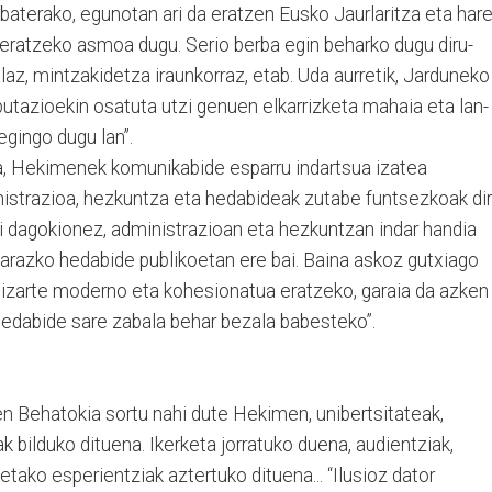
baterako, egunotan ari da eratzen Eusko Jaurlaritza eta har
deratzeko asmoa dugu. Serio berba egin beharko dugu diru-
alaz, mintzakidetza iraunkorraz, etab. Uda aurretik, Jarduneko
iputazioekin osatuta utzi genuen elkarrizketa mahaia eta lan-
gingo dugu lan”.
a, Hekimenek komunikabide esparru indartsua izatea
nistrazioa, hezkuntza eta hedabideak zutabe funtsezkoak di
i dagokionez, administrazioan eta hezkuntzan indar handia
karazko hedabide publikoetan ere bai. Baina askoz gutxiago
gizarte moderno eta kohesionatua eratzeko, garaia da azken
edabide sare zabala behar bezala babesteko”.
 Behatokia sortu nahi dute Hekimen, unibertsitateak,
k bilduko dituena. Ikerketa jorratuko duena, audientziak,
etako esperientziak aztertuko dituena... “Ilusioz dator