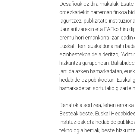
Desafioak ez dira makalak. Esate 
ordezkariekin harreman finkoa bi
laguntzez, publizitate instituzion
Jaurlaritzarekin eta EAEko hiru d
eremu hori emankorra izan dadin e
Euskal Herri euskalduna nahi bad
ezinbestekoa dela deritzo, “Admi
hizkuntza garapenean. Baliabidee
jarri da azken hamarkadatan, eus
hedabide ez publikoetan. Euskal 
hamarkadetan sortutako gizarte h
Behatokia sortzea, lehen erronka
Besteak beste, Euskal Hedabideen
instituzioak eta hedabide publikoa
teknologia berriak, beste hizkuntz