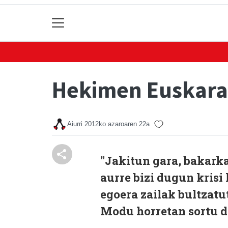
Hekimen Euskaraz
Aiurri
2012ko azaroaren 22a
"Jakitun gara, bakark
aurre bizi dugun krisi
egoera zailak bultzatu
Modu horretan sortu d