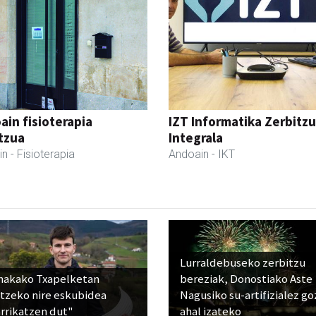
ain fisioterapia
IZT Informatika Zerbitzu
tzua
Integrala
in
- Fisioterapia
Andoain
- IKT
Lurraldebuseko zerbitzu
nakako Txapelketan
bereziak, Donostiako Aste
atzeko nire eskubidea
Nagusiko su-artifizialez g
rrikatzen dut"
ahal izateko