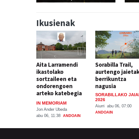
Ikusienak
Aita Larramendi
Sorabilla Trail,
ikastolako
aurtengo jaieta
sortzaileen eta
berrikuntza
ondorengoen
nagusia
arteko katebegia
SORABILLAKO JAIA
2026
IN MEMORIAM
Aiurri
abu 06, 07:00
Jon Ander Ubeda
ANDOAIN
abu 06, 11:38
ANDOAIN