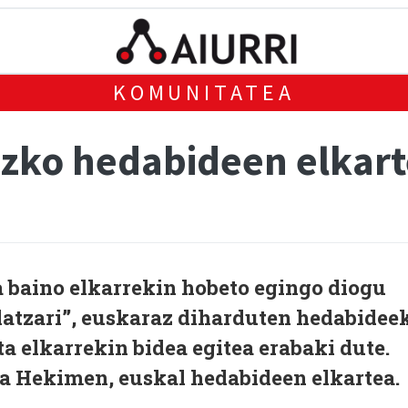
KOMUNITATEA
ko hedabideen elkart
a baino elkarrekin hobeto egingo diogu
 latzari”, euskaraz diharduten hedabidee
ta elkarrekin bidea egitea erabaki dute.
a Hekimen, euskal hedabideen elkartea.