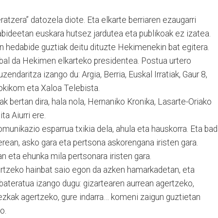
atzera” datozela diote. Eta elkarte berriaren ezaugarri
bideetan euskara hutsez jardutea eta publikoak ez izatea.
en hedabide guztiak deitu dituzte Hekimenekin bat egitera.
bal da Hekimen elkarteko presidentea. Postua urtero
endaritza izango du: Argia, Berria, Euskal Irratiak, Gaur 8,
okikom eta Xaloa Telebista.
k bertan dira, hala nola, Hernaniko Kronika, Lasarte-Oriako
ta Aiurri ere.
munikazio esparrua txikia dela, ahula eta hauskorra. Eta bad
berean, asko gara eta pertsona askorengana iristen gara.
an eta ehunka mila pertsonara iristen gara.
rtzeko hainbat saio egon da azken hamarkadetan, eta
ateratua izango dugu: gizartearen aurrean agertzeko,
 kezkak agertzeko, gure indarra… komeni zaigun guztietan
o.