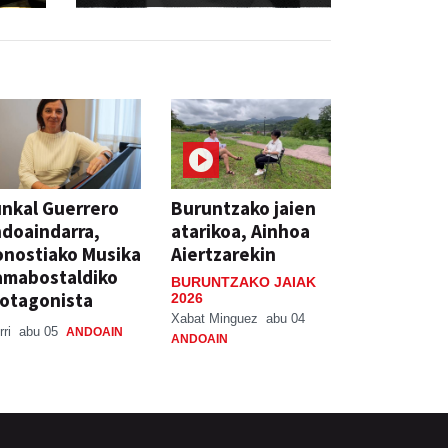
nkal Guerrero
Buruntzako jaien
doaindarra,
atarikoa, Ainhoa
nostiako Musika
Aiertzarekin
amabostaldiko
BURUNTZAKO JAIAK
otagonista
2026
Xabat Minguez
abu 04
rri
abu 05
ANDOAIN
ANDOAIN