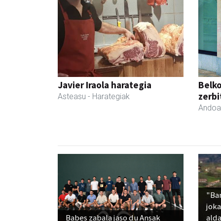
Javier Iraola harategia
Belko
zerbi
Asteasu
- Harategiak
Andoa
"Ba
jok
Babes zabala jaso du Ansak
alda