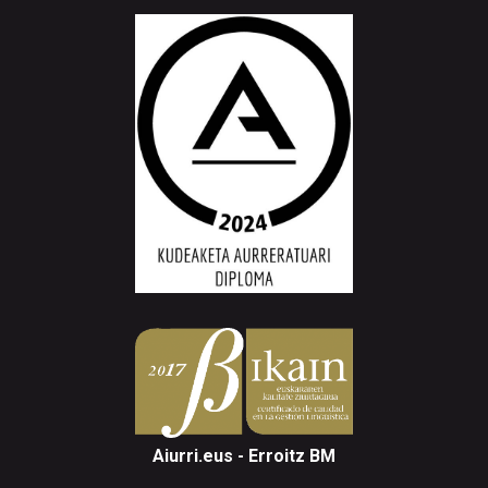
Aiurri.eus - Erroitz BM