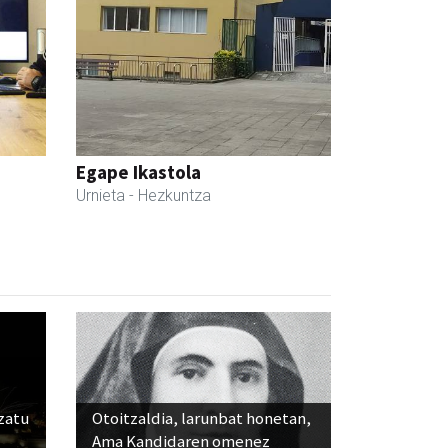
Egape Ikastola
Urnieta
- Hezkuntza
ozatu
Otoitzaldia, larunbat honetan,
Ama Kandidaren omenez