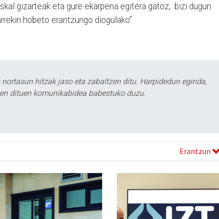
uskal gizarteak eta gure ekarpena egitera gatoz, bizi dugun
arrekin hobeto erantzungo diogulako”.
ortasun hitzak jaso eta zabaltzen ditu. Harpidedun eginda,
tzen dituen komunikabidea babestuko duzu.
Erantzun