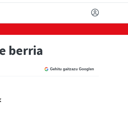
e berria
Gehitu gaitzazu Googlen
k