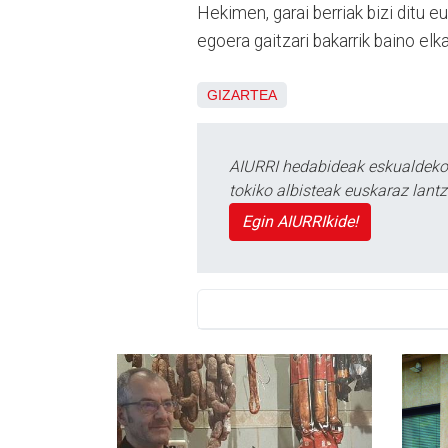
Hekimen, garai berriak bizi ditu e
egoera gaitzari bakarrik baino elk
GIZARTEA
AIURRI hedabideak eskualdeko n
tokiko albisteak euskaraz lan
Egin AIURRIkide!