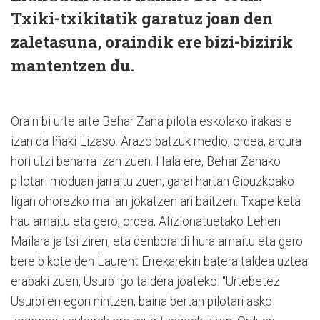
Txiki-txikitatik garatuz joan den
zaletasuna, oraindik ere bizi-bizirik
mantentzen du.
Orain bi urte arte Behar Zana pilota eskolako irakasle
izan da Iñaki Lizaso. Arazo batzuk medio, ordea, ardura
hori utzi beharra izan zuen. Hala ere, Behar Zanako
pilotari moduan jarraitu zuen, garai hartan Gipuzkoako
ligan ohorezko mailan jokatzen ari baitzen. Txapelketa
hau amaitu eta gero, ordea, Afizionatuetako Lehen
Mailara jaitsi ziren, eta denboraldi hura amaitu eta gero
bere bikote den Laurent Errekarekin batera taldea uztea
erabaki zuen, Usurbilgo taldera joateko: “Urtebetez
Usurbilen egon nintzen, baina bertan pilotari asko