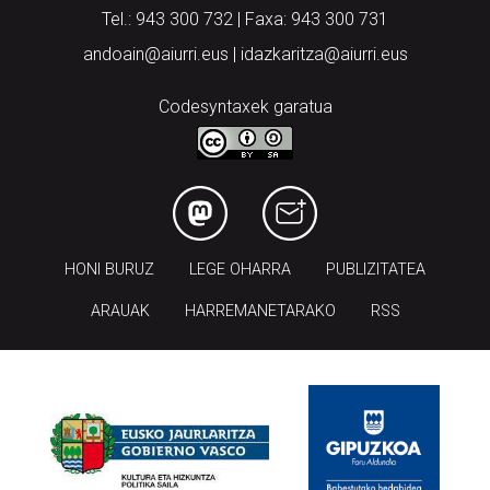
Tel.: 943 300 732 | Faxa: 943 300 731
andoain@aiurri.eus | idazkaritza@aiurri.eus
Codesyntaxek garatua
HONI BURUZ
LEGE OHARRA
PUBLIZITATEA
ARAUAK
HARREMANETARAKO
RSS