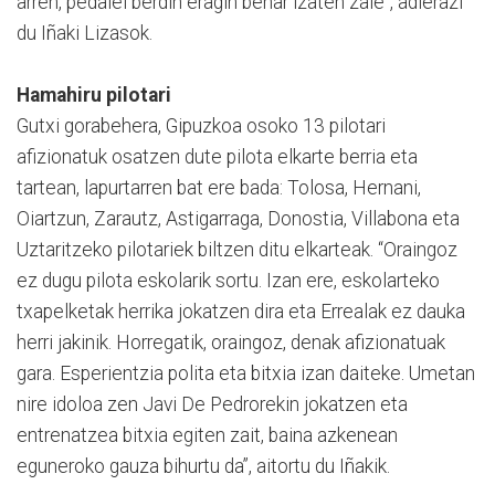
arren, pedalei berdin eragin behar izaten zaie”, adierazi
du Iñaki Lizasok.
Hamahiru pilotari
Gutxi gorabehera, Gipuzkoa osoko 13 pilotari
afizionatuk osatzen dute pilota elkarte berria eta
tartean, lapurtarren bat ere bada: Tolosa, Hernani,
Oiartzun, Zarautz, Astigarraga, Donostia, Villabona eta
Uztaritzeko pilotariek biltzen ditu elkarteak. “Oraingoz
ez dugu pilota eskolarik sortu. Izan ere, eskolarteko
txapelketak herrika jokatzen dira eta Errealak ez dauka
herri jakinik. Horregatik, oraingoz, denak afizionatuak
gara. Esperientzia polita eta bitxia izan daiteke. Umetan
nire idoloa zen Javi De Pedrorekin jokatzen eta
entrenatzea bitxia egiten zait, baina azkenean
eguneroko gauza bihurtu da”, aitortu du Iñakik.