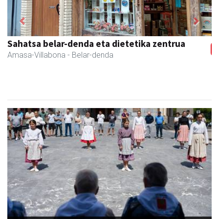
Previous
Next
Sahatsa belar-denda eta dietetika zentrua
Amasa-Villabona
- Belar-denda