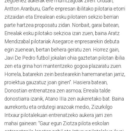
zegoenez aukerak ere murritzagoak ziren. Orduan,
Antton Aranburu, Garfe enpresan ibilitako pilotaria etorri
zitzaidan eta Errealean esku pilotaren sekzio berrian
parte hartzea proposatu zidan. Nonbait, garai batean,
Errealak esku pilotako sekzioa izan zuen, baina Aratz
Mendizabal pilotariak Asegarce enpresarekin debuta
egin zuenean, bertan behera geratu zen. Horrez gain,
Javi De Pedro futbol jokalari ohia gaztetan pilotan ibilia
zen eta grina hori mantentzeko gogoa plazaratu zuen.
Horrela, batarekin zein bestearekin harremanetan jarriz,
proiektua gauzatuz joan ginen”. Hasiera batean,
Donostian entrenatzea zen asmoa; Erreala talde
donostiarra izanik, Atano IIIa zen aukeretako bat. Baina
aurrekontu eta ordutegi arazoak medio, Zizurkilgo
Intxaur pilotalekuan entrenatzeko aukera jarri zen
mahai gainean: “Gaur egun Ziotza pilota eskolan