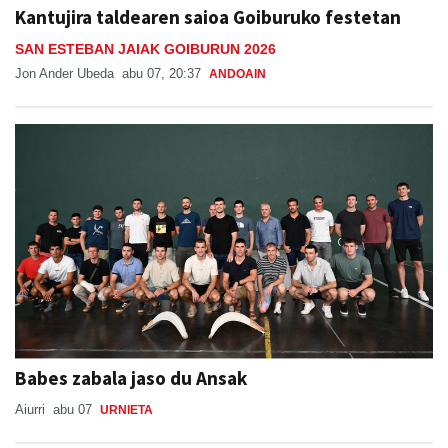
Kantujira taldearen saioa Goiburuko festetan
SAN ESTEBAN JAIAK GOIBURUN 2026
Jon Ander Ubeda
abu 07, 20:37
ANDOAIN
Babes zabala jaso du Ansak
Aiurri
abu 07
URNIETA