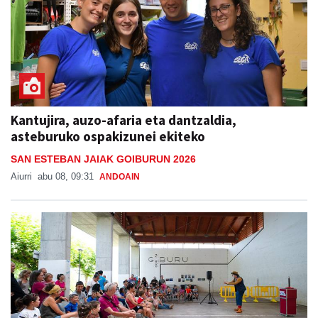
Kantujira, auzo-afaria eta dantzaldia,
asteburuko ospakizunei ekiteko
SAN ESTEBAN JAIAK GOIBURUN 2026
Aiurri
abu 08, 09:31
ANDOAIN