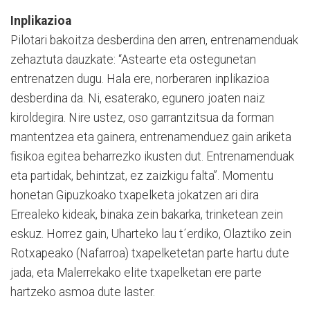
Inplikazioa
Pilotari bakoitza desberdina den arren, entrenamenduak
zehaztuta dauzkate: “Astearte eta ostegunetan
entrenatzen dugu. Hala ere, norberaren inplikazioa
desberdina da. Ni, esaterako, egunero joaten naiz
kiroldegira. Nire ustez, oso garrantzitsua da forman
mantentzea eta gainera, entrenamenduez gain ariketa
fisikoa egitea beharrezko ikusten dut. Entrenamenduak
eta partidak, behintzat, ez zaizkigu falta”. Momentu
honetan Gipuzkoako txapelketa jokatzen ari dira
Errealeko kideak, binaka zein bakarka, trinketean zein
eskuz. Horrez gain, Uharteko lau t´erdiko, Olaztiko zein
Rotxapeako (Nafarroa) txapelketetan parte hartu dute
jada, eta Malerrekako elite txapelketan ere parte
hartzeko asmoa dute laster.