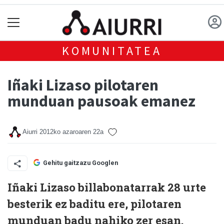
KOMUNITATEA
Iñaki Lizaso pilotaren
munduan pausoak emanez
Aiurri
2012ko azaroaren 22a
Gehitu gaitzazu Googlen
Iñaki Lizaso billabonatarrak 28 urte
besterik ez baditu ere, pilotaren
munduan badu nahiko zer esan.