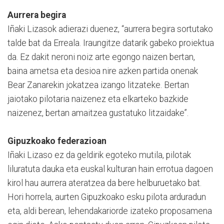
Aurrera begira
Iñaki Lizasok adierazi duenez, “aurrera begira sortutako
talde bat da Erreala. Iraungitze datarik gabeko proiektua
da. Ez dakit neroni noiz arte egongo naizen bertan,
baina ametsa eta desioa nire azken partida onenak
Bear Zanarekin jokatzea izango litzateke. Bertan
jaiotako pilotaria naizenez eta elkarteko bazkide
naizenez, bertan amaitzea gustatuko litzaidake”.
Gipuzkoako federazioan
Iñaki Lizaso ez da geldirik egoteko mutila, pilotak
liluratuta dauka eta euskal kulturan hain errotua dagoen
kirol hau aurrera ateratzea da bere helburuetako bat.
Hori horrela, aurten Gipuzkoako esku pilota arduradun
eta, aldi berean, lehendakariorde izateko proposamena