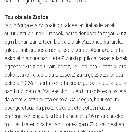
baino lan gutxiago ematea espero dut”.
Txulobi eta Ziotza
Iaz, Añorga eta Andoaingo taldeetan irakasle lanak
burutu zituen Iñaki Lizasok, baina denbora faltagatik utzi
egin behar izan zituen biak ala biak. Aiztondo bailarako
taldeetatik proposamena jaso zuenez, Adunako pilota
eskolako ardura hartu eta Zizurkilgo pilota irakasle lanak
egiteari ekin zion. Orain, beraz, Txulobi eta Ziotza pilota
eskoletako irakasle da Lizaso. Zizurkilgo Ziotza pilota
eskola 2009an sortu zen eta orduz geroztik, poliki-poliki
handituz joan da: “Asteasuko Julen Urruzolarekin batera
daramat Ziotza pilota eskola. Gaur egun, haur kopuru
esanguratsua du pilota eskolak eta astean lautan
entrenatzen dugu; 5 urtetatik hasi eta 16 urtera arteko
mutilak izaten dira bertan. Horrez gain, Ziotzak nesken