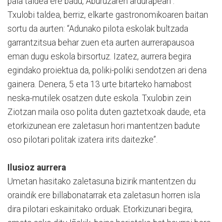
pala taldea ere badu, Aburuzaren ardurapean”.
Txulobi taldea, berriz, elkarte gastronomikoaren baitan
sortu da aurten: “Adunako pilota eskolak bultzada
garrantzitsua behar zuen eta aurten aurrerapausoa
eman dugu eskola birsortuz. Izatez, aurrera begira
egindako proiektua da, poliki-poliki sendotzen ari dena
gainera. Denera, 5 eta 13 urte bitarteko hamabost
neska-mutilek osatzen dute eskola. Txulobin zein
Ziotzan maila oso polita duten gaztetxoak daude, eta
etorkizunean ere zaletasun hori mantentzen badute
oso pilotari politak izatera irits daitezke”.
Ilusioz aurrera
Umetan hasitako zaletasuna bizirik mantentzen du
oraindik ere billabonatarrak eta zaletasun horren isla
dira pilotari eskainitako orduak. Etorkizunari begira,