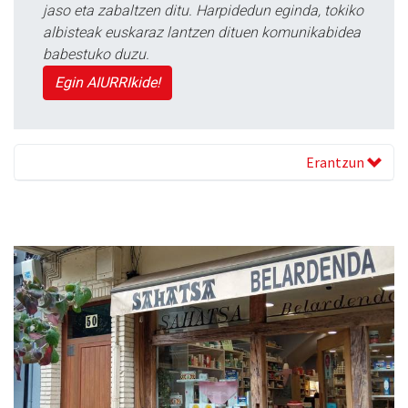
jaso eta zabaltzen ditu. Harpidedun eginda, tokiko
albisteak euskaraz lantzen dituen komunikabidea
babestuko duzu.
Egin AIURRIkide!
Erantzun