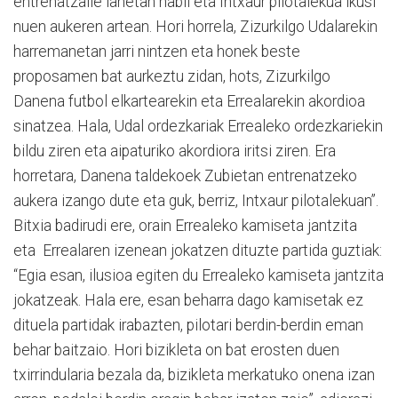
entrenatzaile lanetan nabil eta Intxaur pilotalekua ikusi
nuen aukeren artean. Hori horrela, Zizurkilgo Udalarekin
harremanetan jarri nintzen eta honek beste
proposamen bat aurkeztu zidan, hots, Zizurkilgo
Danena futbol elkartearekin eta Errealarekin akordioa
sinatzea. Hala, Udal ordezkariak Errealeko ordezkariekin
bildu ziren eta aipaturiko akordiora iritsi ziren. Era
horretara, Danena taldekoek Zubietan entrenatzeko
aukera izango dute eta guk, berriz, Intxaur pilotalekuan”.
Bitxia badirudi ere, orain Errealeko kamiseta jantzita
eta Errealaren izenean jokatzen dituzte partida guztiak:
“Egia esan, ilusioa egiten du Errealeko kamiseta jantzita
jokatzeak. Hala ere, esan beharra dago kamisetak ez
dituela partidak irabazten, pilotari berdin-berdin eman
behar baitzaio. Hori bizikleta on bat erosten duen
txirrindularia bezala da, bizikleta merkatuko onena izan