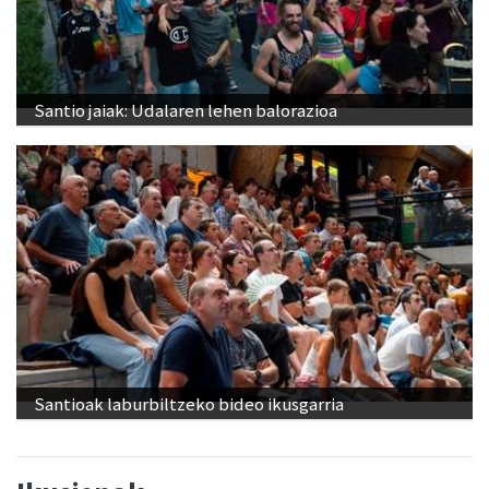
Santio jaiak: Udalaren lehen balorazioa
Santioak laburbiltzeko bideo ikusgarria