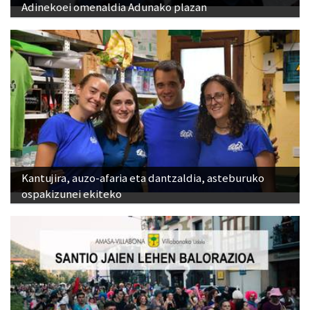
Adinekoei omenaldia Adunako plazan
Kantujira, auzo-afaria eta dantzaldia, asteburuko
ospakizunei ekiteko