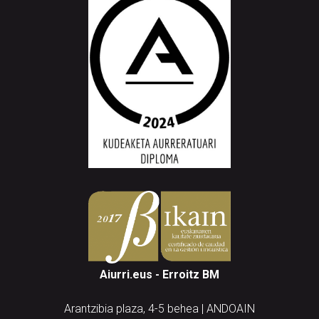
Aiurri.eus - Erroitz BM
Arantzibia plaza, 4-5 behea | ANDOAIN