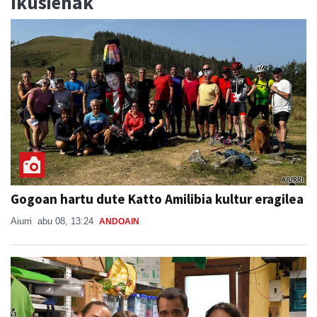
Ikusienak
Gogoan hartu dute Katto Amilibia kultur eragilea
Aiurri
abu 08, 13:24
ANDOAIN