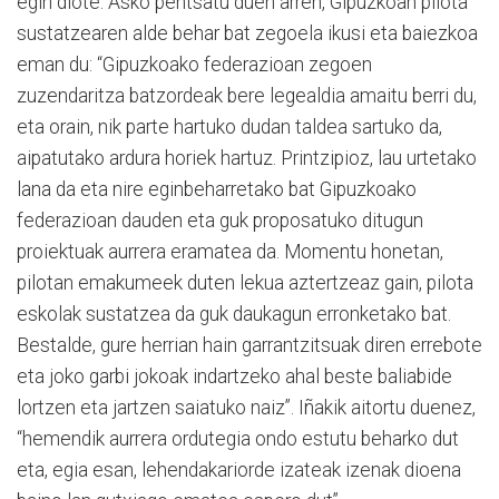
egin diote. Asko pentsatu duen arren, Gipuzkoan pilota
sustatzearen alde behar bat zegoela ikusi eta baiezkoa
eman du: “Gipuzkoako federazioan zegoen
zuzendaritza batzordeak bere legealdia amaitu berri du,
eta orain, nik parte hartuko dudan taldea sartuko da,
aipatutako ardura horiek hartuz. Printzipioz, lau urtetako
lana da eta nire eginbeharretako bat Gipuzkoako
federazioan dauden eta guk proposatuko ditugun
proiektuak aurrera eramatea da. Momentu honetan,
pilotan emakumeek duten lekua aztertzeaz gain, pilota
eskolak sustatzea da guk daukagun erronketako bat.
Bestalde, gure herrian hain garrantzitsuak diren errebote
eta joko garbi jokoak indartzeko ahal beste baliabide
lortzen eta jartzen saiatuko naiz”. Iñakik aitortu duenez,
“hemendik aurrera ordutegia ondo estutu beharko dut
eta, egia esan, lehendakariorde izateak izenak dioena