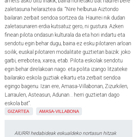
amets asko ditu Iñakik, baina horietako bat haurrei bere
zaletasuna helaraztea da: “Nire helburua Aiztondo
bailaran zerbait sendoa sortzea da. Haurrei nik dudan
zaletasunaren erdia kutsatuz gero, ni gustura. Azken
finean pilota ondasun kulturala da eta hori indartu eta
sendotu egin behar dugu, baina ez esku pilotaren arloan
soilik, euskal pilotaren modalitate guztietan baizik: joko
garbi, errebotea, xarea, etab. Pilota eskolak sendotu
egin behar direlakoan nago. eta polita izango litzateke
bailarako eskola guztiak elkartu eta zerbait sendoa
egingo bagenu. Izan ere, Amasa-Villabonan, Zizurkilen,
Larraulen, Asteasun, Adunan… herri guztietan dago
eskola bat”.
GIZARTEA
AMASA-VILLABONA
AIURRI hedabideak eskualdeko nortasun hitzak