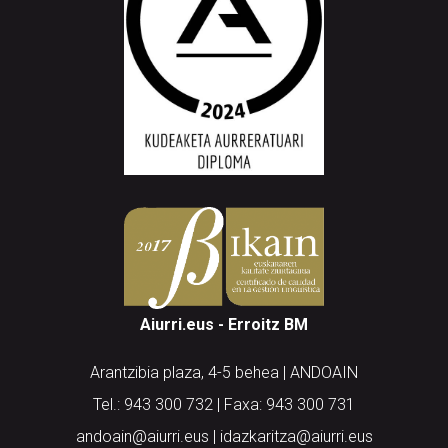
Aiurri.eus - Erroitz BM
Arantzibia plaza, 4-5 behea | ANDOAIN
Tel.: 943 300 732 | Faxa: 943 300 731
andoain@aiurri.eus | idazkaritza@aiurri.eus