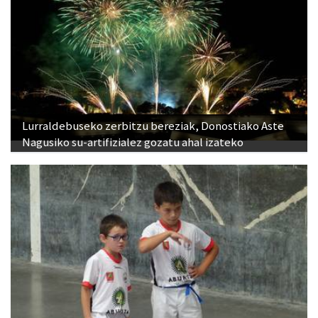
Lurraldebuseko zerbitzu bereziak, Donostiako Aste
Nagusiko su-artifizialez gozatu ahal izateko