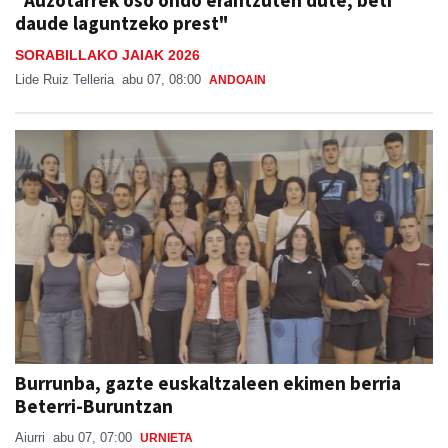
daude laguntzeko prest"
SORABILLAKO JAIAK 2026
Lide Ruiz Telleria
abu 07, 08:00
ANDOAIN
Burrunba, gazte euskaltzaleen ekimen berria
Beterri-Buruntzan
Aiurri
abu 07, 07:00
URNIETA