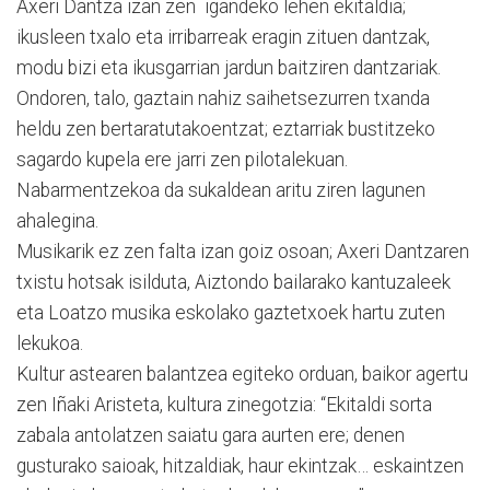
Axeri Dantza izan zen igandeko lehen ekitaldia;
ikusleen txalo eta irribarreak eragin zituen dantzak,
modu bizi eta ikusgarrian jardun baitziren dantzariak.
Ondoren, talo, gaztain nahiz saihetsezurren txanda
heldu zen bertaratutakoentzat; eztarriak bustitzeko
sagardo kupela ere jarri zen pilotalekuan.
Nabarmentzekoa da sukaldean aritu ziren lagunen
ahalegina.
Musikarik ez zen falta izan goiz osoan; Axeri Dantzaren
txistu hotsak isilduta, Aiztondo bailarako kantuzaleek
eta Loatzo musika eskolako gaztetxoek hartu zuten
lekukoa.
Kultur astearen balantzea egiteko orduan, baikor agertu
zen Iñaki Aristeta, kultura zinegotzia: “Ekitaldi sorta
zabala antolatzen saiatu gara aurten ere; denen
gusturako saioak, hitzaldiak, haur ekintzak… eskaintzen