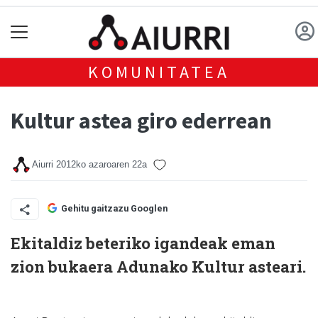
KOMUNITATEA
Kultur astea giro ederrean
Aiurri
2012ko azaroaren 22a
Gehitu gaitzazu Googlen
Ekitaldiz beteriko igandeak eman
zion bukaera Adunako Kultur asteari.