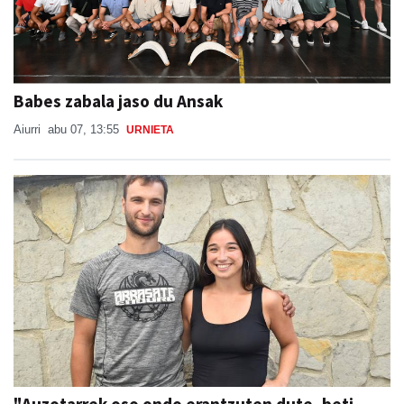
Babes zabala jaso du Ansak
Aiurri
abu 07, 13:55
URNIETA
"Auzotarrek oso ondo erantzuten dute, beti