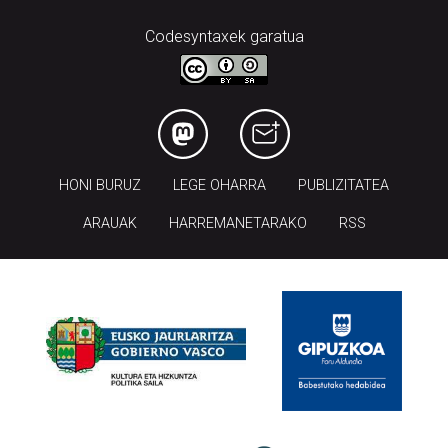
Codesyntaxek garatua
HONI BURUZ
LEGE OHARRA
PUBLIZITATEA
ARAUAK
HARREMANETARAKO
RSS