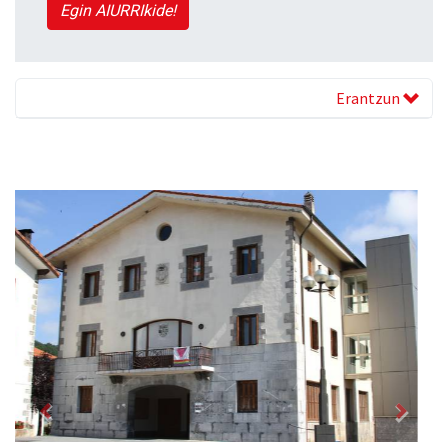
Egin AIURRIkide!
Erantzun
Previous
Next