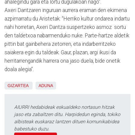
ahalegindu gara eta lortu dugulakoan nago”.
Axeri Dantzaren inguruan aurrera eraman den ekimena
azpimarratu du Aristetak: “Herriko kultur ondarea indartu
nahi horretan, Axeri Dantza suspertzeko asmoz sortu
den taldetxoa nabarmenduko nuke. Parte-hartze aldetik
pittin bat gainbehera zetorren, eta indarberritzeko
saiakera egin du taldeak. Gaur, plazan, argi ikusi da
herritarrengandik harrera ona jaso duela, bide onetik
doala alegia”.
GIZARTEA
ADUNA
AIURRI hedabideak eskualdeko nortasun hitzak
jaso eta zabaltzen ditu. Harpidedun eginda, tokiko
albisteak euskaraz lantzen dituen komunikabidea
babestuko duzu.