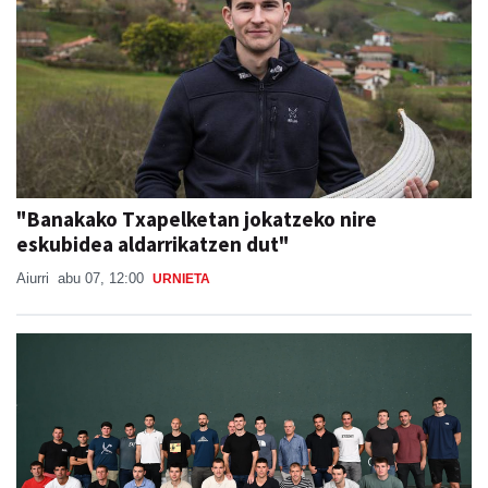
"Banakako Txapelketan jokatzeko nire
eskubidea aldarrikatzen dut"
Aiurri
abu 07, 12:00
URNIETA