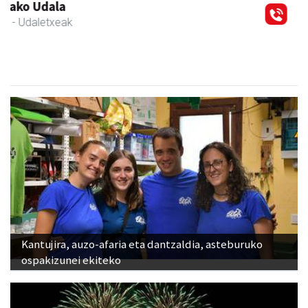
Izurtzu erretegia
Asteasu
- Erretegia
Kantujira, auzo-afaria eta dantzaldia, asteburuko
ospakizunei ekiteko