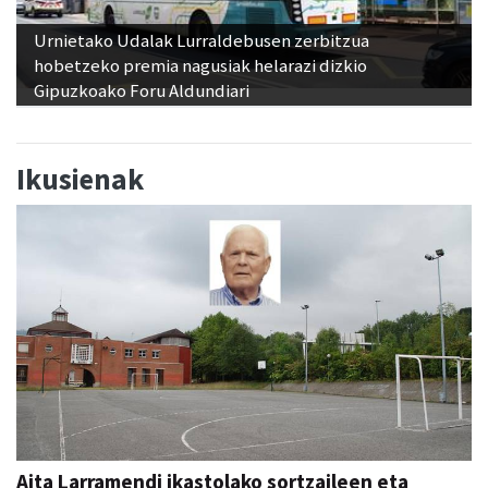
Urnietako Udalak Lurraldebusen zerbitzua
hobetzeko premia nagusiak helarazi dizkio
Gipuzkoako Foru Aldundiari
Ikusienak
Aita Larramendi ikastolako sortzaileen eta