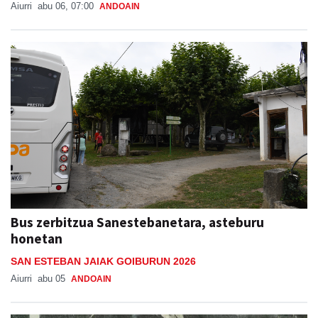
Aiurri
abu 06, 07:00
ANDOAIN
Bus zerbitzua Sanestebanetara, asteburu
honetan
SAN ESTEBAN JAIAK GOIBURUN 2026
Aiurri
abu 05
ANDOAIN