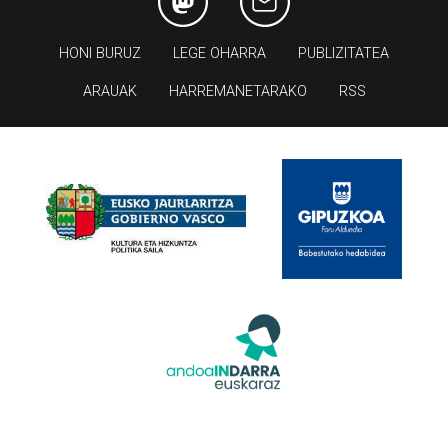
HONI BURUZ
LEGE OHARRA
PUBLIZITATEA
ARAUAK
HARREMANETARAKO
RSS