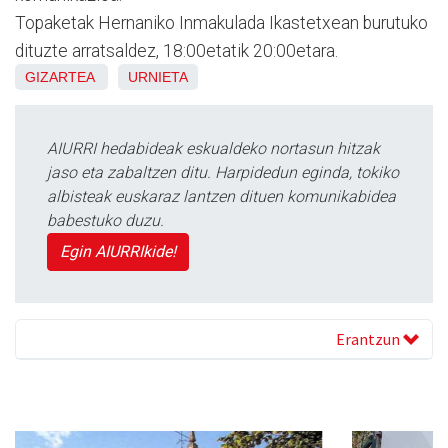
Topaketak Hernaniko Inmakulada Ikastetxean burutuko
dituzte arratsaldez, 18:00etatik 20:00etara.
GIZARTEA
URNIETA
AIURRI hedabideak eskualdeko nortasun hitzak
jaso eta zabaltzen ditu. Harpidedun eginda, tokiko
albisteak euskaraz lantzen dituen komunikabidea
babestuko duzu.
Egin AIURRIkide!
Erantzun