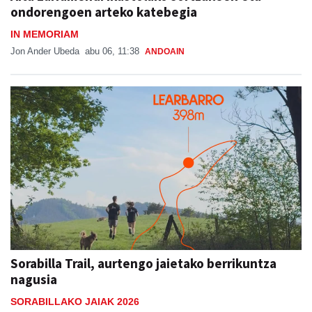
ondorengoen arteko katebegia
IN MEMORIAM
Jon Ander Ubeda
abu 06, 11:38
ANDOAIN
Sorabilla Trail, aurtengo jaietako berrikuntza
nagusia
SORABILLAKO JAIAK 2026