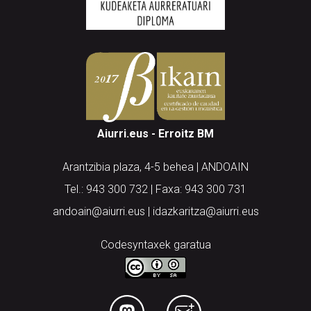
Aiurri.eus - Erroitz BM
Arantzibia plaza, 4-5 behea | ANDOAIN
Tel.: 943 300 732 | Faxa: 943 300 731
andoain@aiurri.eus | idazkaritza@aiurri.eus
Codesyntaxek garatua