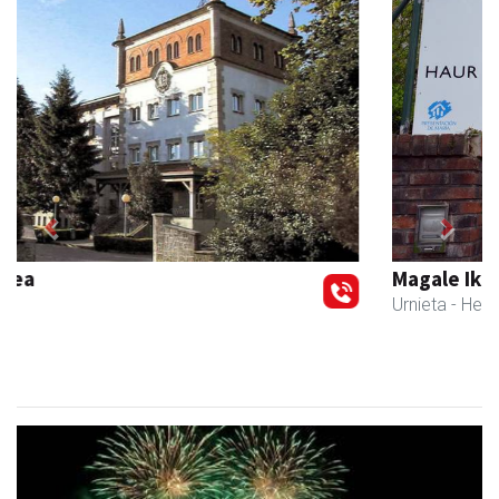
Previous
Next
Magale Ikastetxea
Urnieta
- Hezkuntza