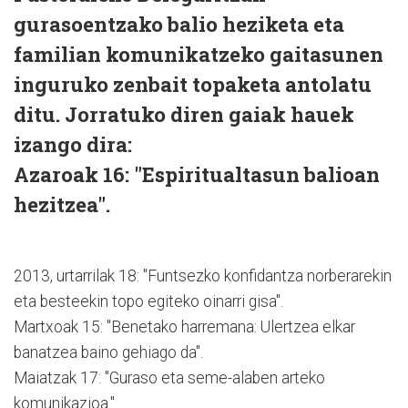
gurasoentzako balio heziketa eta
familian komunikatzeko gaitasunen
inguruko zenbait topaketa antolatu
ditu. Jorratuko diren gaiak hauek
izango dira:
Azaroak 16: "Espiritualtasun balioan
hezitzea".
2013, urtarrilak 18: "Funtsezko konfidantza norberarekin
eta besteekin topo egiteko oinarri gisa".
Martxoak 15: "Benetako harremana: Ulertzea elkar
banatzea baino gehiago da".
Maiatzak 17: "Guraso eta seme-alaben arteko
komunikazioa."