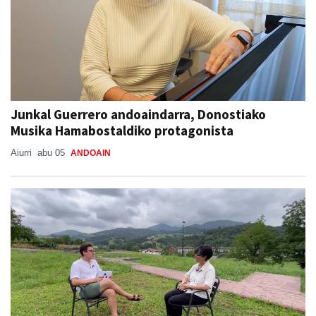
Junkal Guerrero andoaindarra, Donostiako
Musika Hamabostaldiko protagonista
Aiurri
abu 05
ANDOAIN