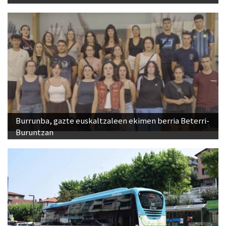
Burrunba, gazte euskaltzaleen ekimen berria Beterri-
Buruntzan