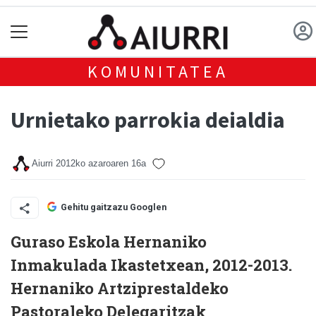
KOMUNITATEA
Urnietako parrokia deialdia
Aiurri
2012ko azaroaren 16a
Gehitu gaitzazu Googlen
Guraso Eskola Hernaniko
Inmakulada Ikastetxean, 2012-2013.
Hernaniko Artziprestaldeko
Pastoraleko Delegaritzak