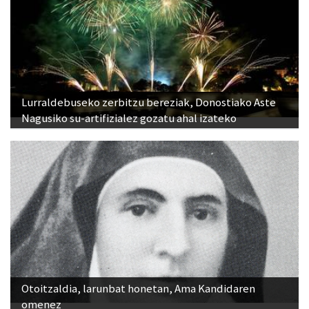
Lurraldebuseko zerbitzu bereziak, Donostiako Aste
Nagusiko su-artifizialez gozatu ahal izateko
Otoitzaldia, larunbat honetan, Ama Kandidaren
omenez