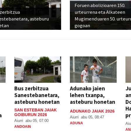
Foruen abolizioaren 150.
 zerbitzua
urteurrena eta Alkateen
estebanetara, asteburu
Mugimenduaren 50. urteur
etan
gogoan
Bus zerbitzua
Adunako jaien
Ju
Sanestebanetara,
lehen txanpa,
an
asteburu honetan
asteburu honetan
Do
H
SAN ESTEBAN JAIAK
ADUNAKO JAIAK 2026
a
pr
GOIBURUN 2026
Aiurri
abu 05, 08:47
Aiurri
abu 05, 07:00
ADUNA
Aiu
ANDOAIN
AN