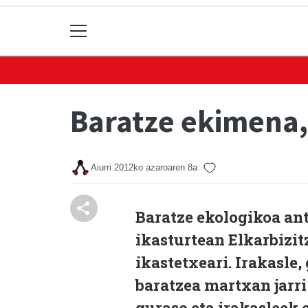
Baratze ekimena, 
Aiurri
2012ko azaroaren 8a
Baratze ekologikoa an
ikasturtean Elkarbizit
ikastetxeari. Irakasle,
baratzea martxan jarri
guraso eta irakasleek 