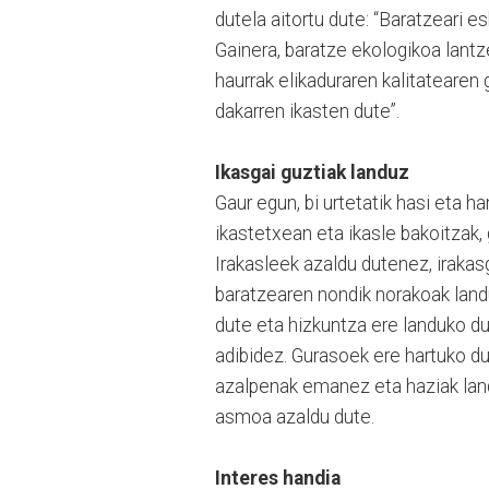
dutela aitortu dute: “Baratzeari e
Gainera, baratze ekologikoa lantze
haurrak elikaduraren kalitatearen
dakarren ikasten dute”.
Ikasgai guztiak landuz
Gaur egun, bi urtetatik hasi eta h
ikastetxean eta ikasle bakoitzak,
Irakasleek azaldu dutenez, irakas
baratzearen nondik norakoak land
dute eta hizkuntza ere landuko du
adibidez. Gurasoek ere hartuko d
azalpenak emanez eta haziak landa
asmoa azaldu dute.
Interes handia