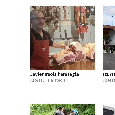
Javier Iraola harategia
Izurt
Asteasu
- Harategiak
Astea