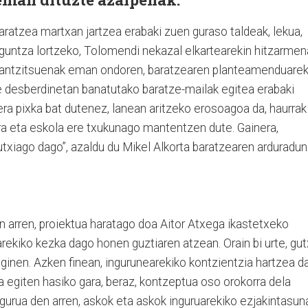
aratzea martxan jartzea erabaki zuen guraso taldeak, lekua,
-laguntza lortzeko, Tolomendi nekazal elkartearekin hitzarmen
rrantzitsuenak eman ondoren, baratzearen planteamenduarek
le desberdinetan banatutako baratze-mailak egitea erabaki
era pixka bat dutenez, lanean aritzeko erosoagoa da, haurrak
dira eta eskola ere txukunago mantentzen dute. Gainera,
utxiago dago”, azaldu du Mikel Alkorta baratzearen arduradun
arren, proiektua haratago doa Aitor Atxega ikastetxeko
ekiko kezka dago honen guztiaren atzean. Orain bi urte, gut
ginen. Azken finean, ingurunearekiko kontzientzia hartzea d
ta egiten hasiko gara, beraz, kontzeptua oso orokorra dela
gurua den arren, askok eta askok inguruarekiko ezjakintasun