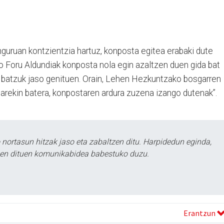
nguruan kontzientzia hartuz, konposta egitea erabaki dute
o Foru Aldundiak konposta nola egin azaltzen duen gida bat
 batzuk jaso genituen. Orain, Lehen Hezkuntzako bosgarren
earekin batera, konpostaren ardura zuzena izango dutenak”.
ortasun hitzak jaso eta zabaltzen ditu. Harpidedun eginda,
tzen dituen komunikabidea babestuko duzu.
Erantzun