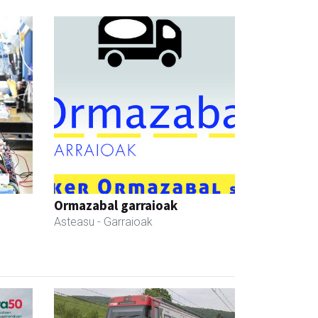
Ormazabal garraioak
Asteasu
- Garraioak