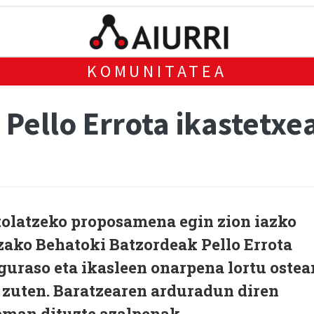
KOMUNITATEA
Pello Errota ikastetxe
tolatzeko proposamena egin zion iazko
zako Behatoki Batzordeak Pello Errota
 guraso eta ikasleen onarpena lortu ostea
 zuten. Baratzearen arduradun diren
eman dituzte azalpenak.