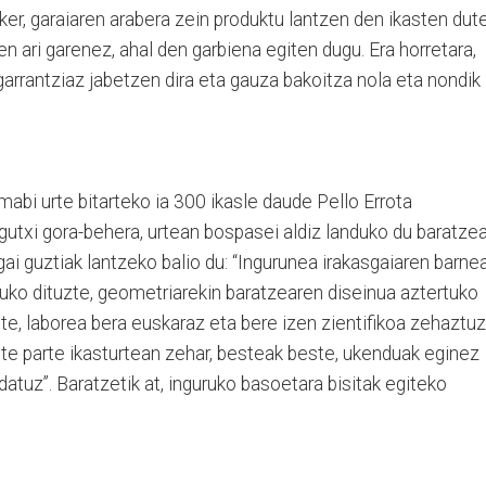
sker, garaiaren arabera zein produktu lantzen den ikasten dute
n ari garenez, ahal den garbiena egiten dugu. Era horretara,
 garrantziaz jabetzen dira eta gauza bakoitza nola eta nondik
amabi urte bitarteko ia 300 ikasle daude Pello Errota
 gutxi gora-behera, urtean bospasei aldiz landuko du baratzea
gai guztiak lantzeko balio du: “Ingurunea irakasgaiaren barne
uko dituzte, geometriarekin baratzearen diseinua aztertuko
te, laborea bera euskaraz eta bere izen zientifikoa zehaztuz
ute parte ikasturtean zehar, besteak beste, ukenduak eginez
tuz”. Baratzetik at, inguruko basoetara bisitak egiteko