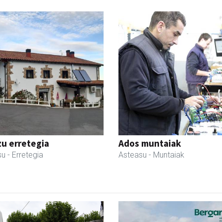
zu erretegia
Ados muntaiak
su
- Erretegia
Asteasu
- Muntaiak