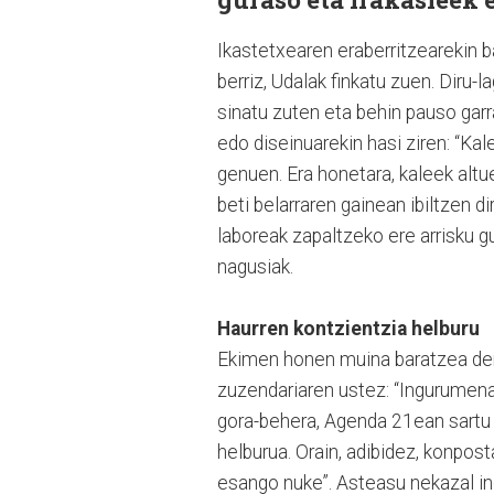
Ikastetxearen eraberritzearekin b
berriz, Udalak finkatu zuen. Diru
sinatu zuten eta behin pauso ga
edo diseinuarekin hasi ziren: “Ka
genuen. Era honetara, kaleek altu
beti belarraren gainean ibiltzen 
laboreak zapaltzeko ere arrisku g
nagusiak.
Haurren kontzientzia helburu
Ekimen honen muina baratzea den 
zuzendariaren ustez: “Ingurumenar
gora-behera, Agenda 21ean sartu 
helburua. Orain, adibidez, konpos
esango nuke”. Asteasu nekazal in