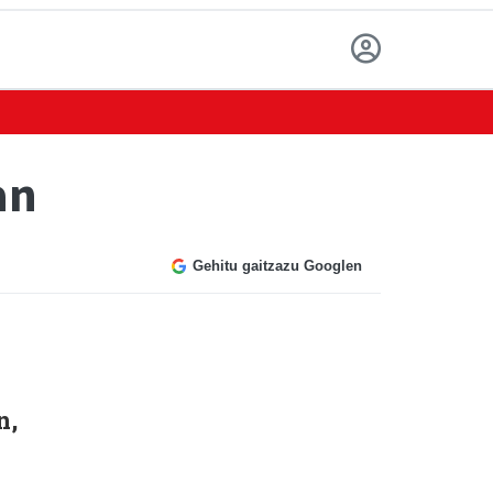
an
Gehitu gaitzazu Googlen
n,