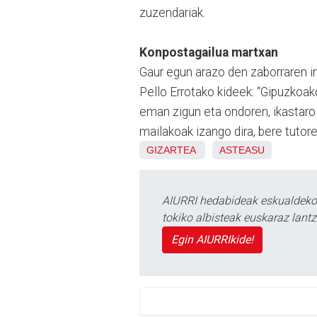
zuzendariak.
Konpostagailua martxan
Gaur egun arazo den zaborraren i
Pello Errotako kideek: “Gipuzkoak
eman zigun eta ondoren, ikastaro
mailakoak izango dira, bere tutor
GIZARTEA
ASTEASU
AIURRI hedabideak eskualdeko n
tokiko albisteak euskaraz lan
Egin AIURRIkide!