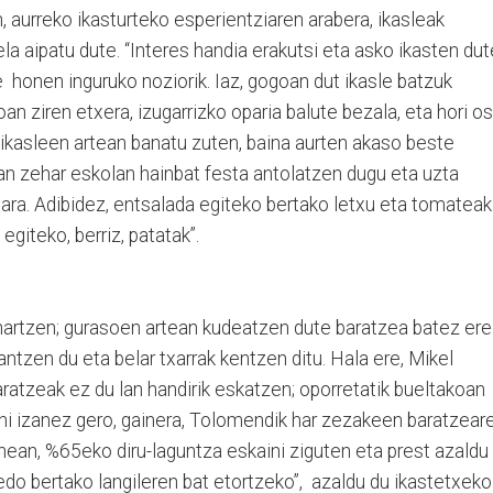
n, aurreko ikasturteko esperientziaren arabera, ikasleak
la aipatu dute. “Interes handia erakutsi eta asko ikasten dut
e honen inguruko noziorik. Iaz, gogoan dut ikasle batzuk
an ziren etxera, izugarrizko oparia balute bezala, eta hori o
a ikasleen artean banatu zuten, baina aurten akaso beste
an zehar eskolan hainbat festa antolatzen dugu eta uzta
gara. Adibidez, entsalada egiteko bertako letxu eta tomateak
 egiteko, berriz, patatak”.
 hartzen; gurasoen artean kudeatzen dute baratzea batez ere
ntzen du eta belar txarrak kentzen ditu. Hala ere, Mikel
aratzeak ez du lan handirik eskatzen; oporretatik bueltakoan
Nahi izanez gero, gainera, Tolomendik har zezakeen baratzear
nean, %65eko diru-laguntza eskaini ziguten eta prest azaldu
edo bertako langileren bat etortzeko”, azaldu du ikastetxeko