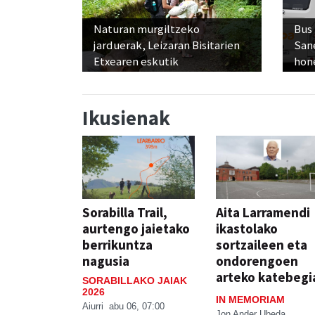
Naturan murgiltzeko
Bus
jarduerak, Leizaran Bisitarien
San
Etxearen eskutik
hon
Ikusienak
Sorabilla Trail,
Aita Larramendi
aurtengo jaietako
ikastolako
berrikuntza
sortzaileen eta
nagusia
ondorengoen
arteko katebegi
SORABILLAKO JAIAK
2026
IN MEMORIAM
Aiurri
abu 06, 07:00
Jon Ander Ubeda