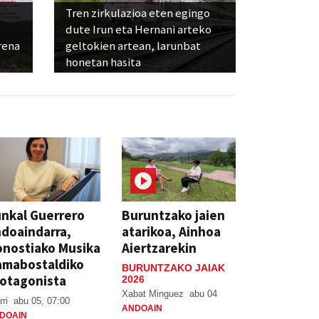
Tren zirkulazioa eten egingo
dute Irun eta Hernani arteko
rena
geltokien artean, larunbat
honetan hasita
nkal Guerrero
Buruntzako jaien
doaindarra,
atarikoa, Ainhoa
nostiako Musika
Aiertzarekin
amabostaldiko
BURUNTZAKO JAIAK
otagonista
2026
Xabat Minguez
abu 04
rri
abu 05, 07:00
ANDOAIN
DOAIN