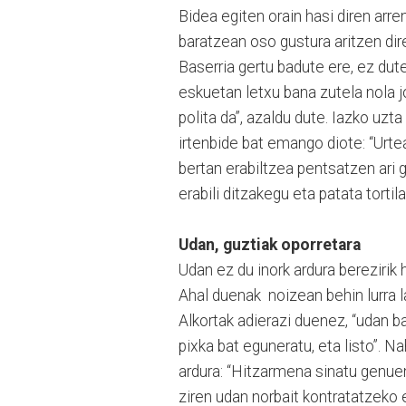
Bidea egiten orain hasi diren arre
baratzean oso gustura aritzen dire
Baserria gertu badute ere, ez dut
eskuetan letxu bana zutela nola jo
polita da”, azaldu dute. Iazko uzt
irtenbide bat emango diote: “Urte
bertan erabiltzea pentsatzen ari 
erabili ditzakegu eta patata tortila
Udan, guztiak oporretara
Udan ez du inork ardura berezirik
Ahal duenak noizean behin lurra la
Alkortak adierazi duenez, “udan b
pixka bat eguneratu, eta listo”. 
ardura: “Hitzarmena sinatu genue
ziren udan norbait kontratatzeko 