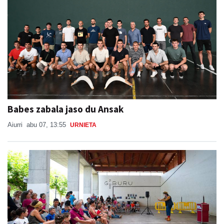
Babes zabala jaso du Ansak
Aiurri
abu 07, 13:55
URNIETA