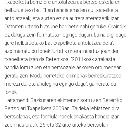
Txapelketa berriz ere antolatzea da bertso eskolaren
helburuetako bat. “Lan handia ematen du txapelketa
antolatzeak, eta aurten ez da aurrera ateratzerik izan.
Datorren urtean hutsune hori bete nahi genuke. Oraindik
ez dakigu zein formatutan egingo dugun, baina argi dago
gure helburuetako bat txapelketa antolatzea dela”,
azpimarratu du Ionek. Urtetik urtera indartuz joan den
txapelketa izan da Beterrikoa: “2011koak arrakasta
handia lortu zuen eta bertsozale askoren oroimenean
geratu zen. Modu horretako ekimenak berreskuratzea
merezi du, eta ahalegina egingo dugu”, gaineratu du
Ionek.
Larramendi Bazkunaren ekimenez sortu zen Beterriko
Bertsolari Txapelketa 2009an. Taldeka lehiatzen dira
bertsolariak, eta formula horrek arrakasta handia izan
zuen hasieratik. 26 eta 32 urte arteko bertsolari