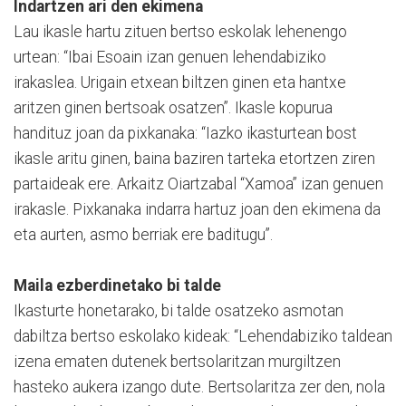
Indartzen ari den ekimena
Lau ikasle hartu zituen bertso eskolak lehenengo
urtean: “Ibai Esoain izan genuen lehendabiziko
irakaslea. Urigain etxean biltzen ginen eta hantxe
aritzen ginen bertsoak osatzen”. Ikasle kopurua
handituz joan da pixkanaka: “Iazko ikasturtean bost
ikasle aritu ginen, baina baziren tarteka etortzen ziren
partaideak ere. Arkaitz Oiartzabal “Xamoa” izan genuen
irakasle. Pixkanaka indarra hartuz joan den ekimena da
eta aurten, asmo berriak ere baditugu”.
Maila ezberdinetako bi talde
Ikasturte honetarako, bi talde osatzeko asmotan
dabiltza bertso eskolako kideak: “Lehendabiziko taldean
izena ematen dutenek bertsolaritzan murgiltzen
hasteko aukera izango dute. Bertsolaritza zer den, nola