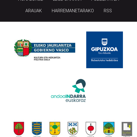
ARAUAK
HARREMANETARAKO
RSS