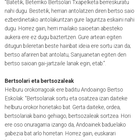
“Batetik, Beterriko Bertsolari Txapelketa berreskuratu
nahi dugu. Bestetik, herrian antolatzen diren bertso saio
ezberdinetako antolakuntzan gure laguntza eskaini nahi
dugu. Horrez gain, herri mailako saioetan abesteko
aukera ere ez dugu baztertzen. Gure artean egiten
ditugun bileretan beste hainbat ideia ere sortu izan da;
bertso afariren bat antolatu, Sanjuanetan egiten den
bertso saioan gai-jartzaile lanak egin, etab.”.
Bertsolari eta bertsozaleak
Helburu orokorragoak ere baditu Andoaingo Bertso
Eskolak: “Bertsolariak sortu eta osatzea izan daiteke
helburu orokor horietako bat. Gerta daiteke, ordea,
bertsolariak baino gehiago, bertsozaleak sortzea. Hori
ere oso onuragarria izango da, Andoainek baduelako
gabezia bat arlo horretan. Horrez gain, euskarari