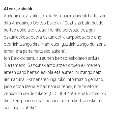
Ateak, zabalik
Andoaingo, Zizurkilgo eta Asteasuko kideak hartu izan
ditu Andoaingo Bertso Eskolak: “Guztiz zabalik daude
bertso eskolako ateak. Herriko bertsozaleez gain,
eskualdekoak edota eskualdetik kanpokoak ere ongi
etorriak izango dira. Nahi duen guztiak izango du izena
eman eta parte hartzeko aukera”.
Ion Belokik hartu du aurten bertso eskolaren ardura:
“Larramendi Bazkunak antolatzen dituen ekimenen
artean dago bertso eskola eta aurten, ni izango naiz
arduraduna. Ekimenaren inguruko informazio gehiago
jaso edota izena eman nahi dutenek, nire telefono
zenbakira dei dezakete (615 004 469). Pozik azalduko
diet zein pauso eman behar dituzten bertso eskolan
hasi ahal izateko”.