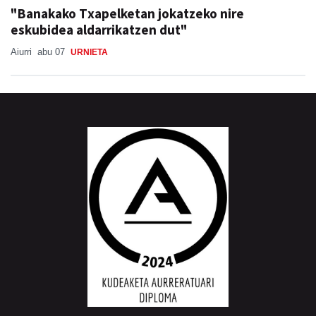
"Banakako Txapelketan jokatzeko nire
eskubidea aldarrikatzen dut"
Aiurri
abu 07
URNIETA