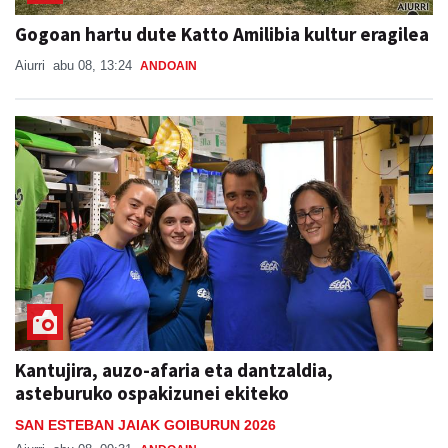
Gogoan hartu dute Katto Amilibia kultur eragilea
Aiurri
abu 08, 13:24
ANDOAIN
Kantujira, auzo-afaria eta dantzaldia,
asteburuko ospakizunei ekiteko
SAN ESTEBAN JAIAK GOIBURUN 2026