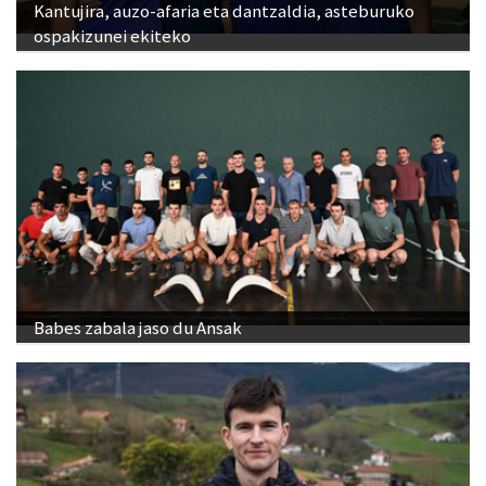
Kantujira, auzo-afaria eta dantzaldia, asteburuko
ospakizunei ekiteko
Babes zabala jaso du Ansak