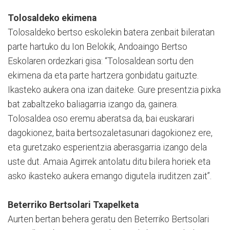
Tolosaldeko ekimena
Tolosaldeko bertso eskolekin batera zenbait bileratan
parte hartuko du Ion Belokik, Andoaingo Bertso
Eskolaren ordezkari gisa: “Tolosaldean sortu den
ekimena da eta parte hartzera gonbidatu gaituzte.
Ikasteko aukera ona izan daiteke. Gure presentzia pixka
bat zabaltzeko baliagarria izango da, gainera.
Tolosaldea oso eremu aberatsa da, bai euskarari
dagokionez, baita bertsozaletasunari dagokionez ere,
eta guretzako esperientzia aberasgarria izango dela
uste dut. Amaia Agirrek antolatu ditu bilera horiek eta
asko ikasteko aukera emango digutela iruditzen zait”.
Beterriko Bertsolari Txapelketa
Aurten bertan behera geratu den Beterriko Bertsolari