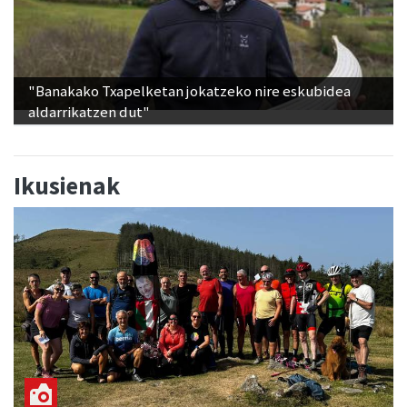
"Banakako Txapelketan jokatzeko nire eskubidea
aldarrikatzen dut"
Ikusienak