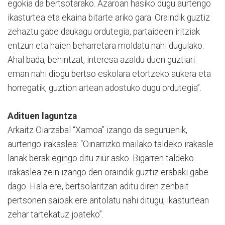
egokia da bertsotarako. Azaroan hasiko dugu aurtengo
ikasturtea eta ekaina bitarte ariko gara. Oraindik guztiz
zehaztu gabe daukagu ordutegia, partaideen iritziak
entzun eta haien beharretara moldatu nahi dugulako.
Ahal bada, behintzat, interesa azaldu duen guztiari
eman nahi diogu bertso eskolara etortzeko aukera eta
horregatik, guztion artean adostuko dugu ordutegia”.
Adituen laguntza
Arkaitz Oiarzabal “Xamoa” izango da seguruenik,
aurtengo irakaslea: “Oinarrizko mailako taldeko irakasle
lanak berak egingo ditu ziur asko. Bigarren taldeko
irakaslea zein izango den oraindik guztiz erabaki gabe
dago. Hala ere, bertsolaritzan aditu diren zenbait
pertsonen saioak ere antolatu nahi ditugu, ikasturtean
zehar tartekatuz joateko”.