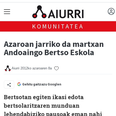
KOMUNITATEA
Azaroan jarriko da martxan
Andoaingo Bertso Eskola
Aiurri
2012ko azaroaren 8a
Gehitu gaitzazu Googlen
Bertsotan egiten ikasi edota
bertsolaritzaren munduan
lehendabiziko pausoak eman nahi