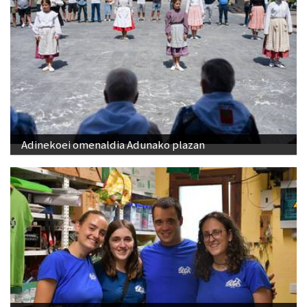
Adinekoei omenaldia Adunako plazan