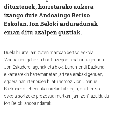
dituztenek, horretarako aukera
izango dute Andoaingo Bertso
Eskolan. Ion Beloki arduradunak
eman ditu azalpen guztiak.
Duela bi urte jarri zuten martxan bertso eskola.
“Andoainen gabezia hori bazegoela nabaritu genuen
Jon Eskudero lagunak eta biok. Larramendi Bazkuna
elkartearekin harremanetan jartzea erabaki genuen,
egoera hari irtenbidea bilatu asmoz. Jon Unanue
Bazkuneko lehendakariarekin hitz egin, eta bertso
eskola sortzeko prozesua martxan jarri zen”, azaldu du
Ion Beloki andoaindarrak.