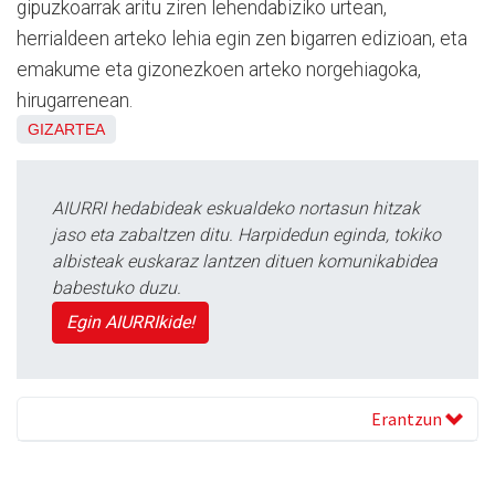
gipuzkoarrak aritu ziren lehendabiziko urtean,
herrialdeen arteko lehia egin zen bigarren edizioan, eta
emakume eta gizonezkoen arteko norgehiagoka,
hirugarrenean.
GIZARTEA
AIURRI hedabideak eskualdeko nortasun hitzak
jaso eta zabaltzen ditu. Harpidedun eginda, tokiko
albisteak euskaraz lantzen dituen komunikabidea
babestuko duzu.
Egin AIURRIkide!
Erantzun