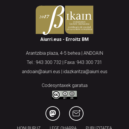
Aiurri.eus - Erroitz BM
Arantzibia plaza, 4-5 behea | ANDOAIN
Tel.: 943 300 732 | Faxa: 943 300 731
andoain@aiurri.eus | idazkaritza@aiurri.eus
Codesyntaxek garatua
HONI BURUZ
LEGE OHARRA
PUBLIZITATEA