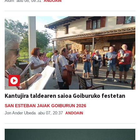
Aiurri
abu 08, 09:31
ANDOAIN
Kantujira taldearen saioa Goiburuko festetan
SAN ESTEBAN JAIAK GOIBURUN 2026
Jon Ander Ubeda
abu 07, 20:37
ANDOAIN