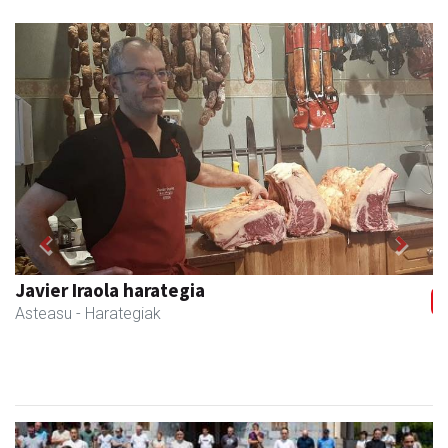
Previous
Next
Javier Iraola harategia
Asteasu
- Harategiak