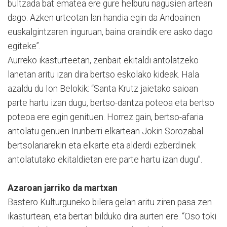
bultzada bat ematea ere gure helburu nagusien artean
dago. Azken urteotan lan handia egin da Andoainen
euskalgintzaren inguruan, baina oraindik ere asko dago
egiteke”.
Aurreko ikasturteetan, zenbait ekitaldi antolatzeko
lanetan aritu izan dira bertso eskolako kideak. Hala
azaldu du Ion Belokik: “Santa Krutz jaietako saioan
parte hartu izan dugu, bertso-dantza poteoa eta bertso
poteoa ere egin genituen. Horrez gain, bertso-afaria
antolatu genuen Irunberri elkartean Jokin Sorozabal
bertsolariarekin eta elkarte eta alderdi ezberdinek
antolatutako ekitaldietan ere parte hartu izan dugu”.
Azaroan jarriko da martxan
Bastero Kulturguneko bilera gelan aritu ziren pasa zen
ikasturtean, eta bertan bilduko dira aurten ere. “Oso toki