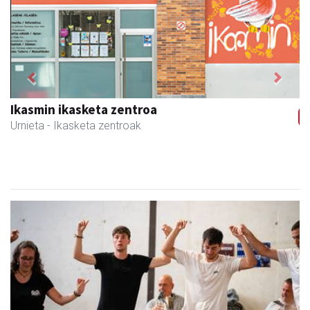
Previous
Next
Ikasmin ikasketa zentroa
Urnieta
- Ikasketa zentroak