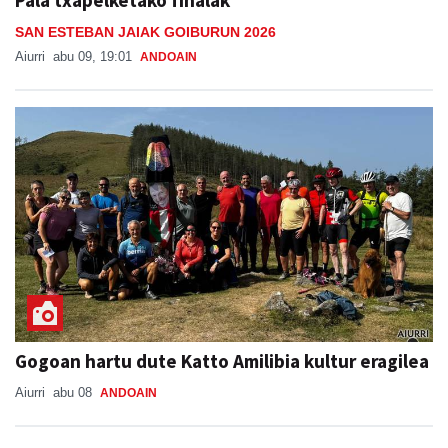
SAN ESTEBAN JAIAK GOIBURUN 2026
Aiurri
abu 09, 19:01
ANDOAIN
Gogoan hartu dute Katto Amilibia kultur eragilea
Aiurri
abu 08
ANDOAIN