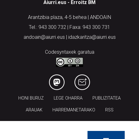
Aiurri.eus - Erroitz BM
Arantzibia plaza, 4-5 behea | ANDOAIN
Tel.: 943 300 732 | Faxa: 943 300 731
andoain@aiurri.eus | idazkaritza@aiurri.eus
Codesyntaxek garatua
HONI BURUZ
LEGE OHARRA
PUBLIZITATEA
ARAUAK
HARREMANETARAKO
RSS