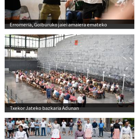
Erromeria, Goiburuko jaiei amaiera emateko
Txekor Jateko bazkaria Adunan