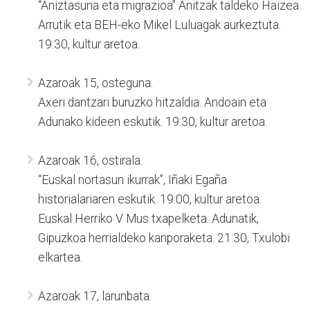
“Aniztasuna eta migrazioa” Anitzak taldeko Haizea
Arrutik eta BEH-eko Mikel Luluagak aurkeztuta.
19:30, kultur aretoa.
Azaroak 15, osteguna.
Axeri dantzari buruzko hitzaldia. Andoain eta
Adunako kideen eskutik. 19:30, kultur aretoa.
Azaroak 16, ostirala.
“Euskal nortasun ikurrak”, Iñaki Egaña
historialariaren eskutik. 19:00, kultur aretoa.
Euskal Herriko V Mus txapelketa. Adunatik,
Gipuzkoa herrialdeko kanporaketa. 21:30, Txulobi
elkartea.
Azaroak 17, larunbata.