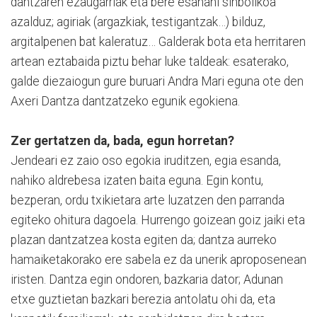
dantzaren ezaugarriak eta bere esanahi sinbolikoa
azalduz; agiriak (argazkiak, testigantzak…) bilduz,
argitalpenen bat kaleratuz… Galderak bota eta herritaren
artean eztabaida piztu behar luke taldeak: esaterako,
galde diezaiogun gure buruari Andra Mari eguna ote den
Axeri Dantza dantzatzeko egunik egokiena.
Zer gertatzen da, bada, egun horretan?
Jendeari ez zaio oso egokia iruditzen, egia esanda,
nahiko aldrebesa izaten baita eguna. Egin kontu,
bezperan, ordu txikietara arte luzatzen den parranda
egiteko ohitura dagoela. Hurrengo goizean goiz jaiki eta
plazan dantzatzea kosta egiten da; dantza aurreko
hamaiketakorako ere sabela ez da unerik aproposenean
iristen. Dantza egin ondoren, bazkaria dator; Adunan
etxe guztietan bazkari berezia antolatu ohi da, eta