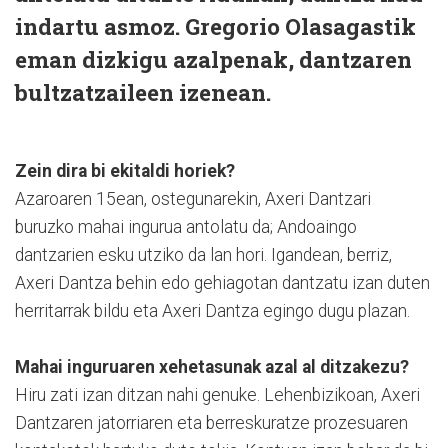
indartu asmoz. Gregorio Olasagastik
eman dizkigu azalpenak, dantzaren
bultzatzaileen izenean.
Zein dira bi ekitaldi horiek?
Azaroaren 15ean, ostegunarekin, Axeri Dantzari
buruzko mahai ingurua antolatu da; Andoaingo
dantzarien esku utziko da lan hori. Igandean, berriz,
Axeri Dantza behin edo gehiagotan dantzatu izan duten
herritarrak bildu eta Axeri Dantza egingo dugu plazan.
Mahai inguruaren xehetasunak azal al ditzakezu?
Hiru zati izan ditzan nahi genuke. Lehenbizikoan, Axeri
Dantzaren jatorriaren eta berreskuratze prozesuaren