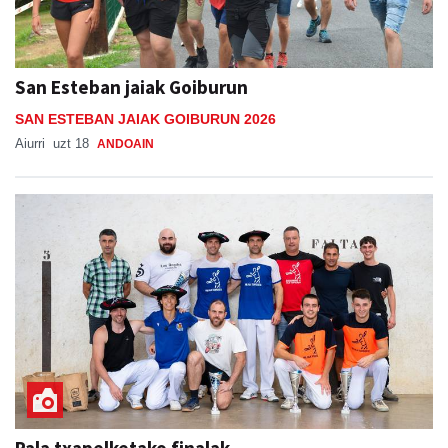
San Esteban jaiak Goiburun
SAN ESTEBAN JAIAK GOIBURUN 2026
Aiurri
uzt 18
ANDOAIN
Pala txapelketako finalak