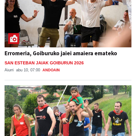
Erromeria, Goiburuko jaiei amaiera emateko
SAN ESTEBAN JAIAK GOIBURUN 2026
Aiurri
abu 10, 07:00
ANDOAIN