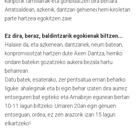
kanpotik familiarrak-eta gonbidatzen dira bertara.
Arratsaldean, azkenik, dantzari gehienei herri-kiroletan
parte hartzea egokitzen zaie.
Ez dira, beraz, baldintzarik egokienak biltzen...
Halaxe da, eta azkenean, dantzariek, neurri batean,
konpromisotzat hartzen dute Axeri Dantza, herriko
ondare batekin gozatzeko aukera bezala hartu
beharrean.
Datu batek, esaterako, zer pentsatua eman beharko
liguke: ahaleginak eta bi egin behar izaten dira aurrez
entseguren bat egiteko eta Amabirjin egunean bertan
10-11 lagun biltzeko. Urriaren 20an egin genuen
entseguan, ordea, ez zen arazorik izan 15 lagun
elkartzeko!