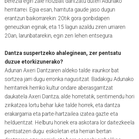
berezia egin zaie noizbait dantzatu duten Adunako
herritarrei. Egia esan, harrituta gaude jaso dugun
erantzun baikorrarekin: 20tik gora gonbidapen
geneuzkan eginak, eta 15 lagun azaldu ziren urriaren
20an, larunbatarekin, egin zen lehen entsegura.
Dantza suspertzeko ahaleginean, zer pentsatu
duzue etorkizunerako?
Adunan Axeri Dantzaren aldeko talde iraunkor bat
sortzea jarri dugu erronka nagusitzat. Badakigu Adunako
herritarrek herriko kultur ondare aberasgarritzat
daukatela Axeri Dantza; alde horretatik, sentimendu hori
zirikatzea lortu behar luke talde horrek, eta dantza
erakargarria eta parte-hartzailea izatea gazte eta
helduentzat. Helburu horiek era askotara lor daitezkeela
pentsatzen dugu: eskoletan eta herrian bertan