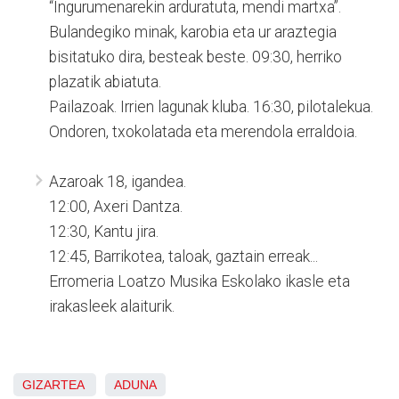
“Ingurumenarekin arduratuta, mendi martxa”.
Bulandegiko minak, karobia eta ur araztegia
bisitatuko dira, besteak beste. 09:30, herriko
plazatik abiatuta.
Pailazoak. Irrien lagunak kluba. 16:30, pilotalekua.
Ondoren, txokolatada eta merendola erraldoia.
Azaroak 18, igandea.
12:00, Axeri Dantza.
12:30, Kantu jira.
12:45, Barrikotea, taloak, gaztain erreak...
Erromeria Loatzo Musika Eskolako ikasle eta
irakasleek alaiturik.
GIZARTEA
ADUNA