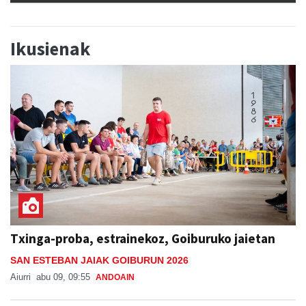
Ikusienak
Txinga-proba, estrainekoz, Goiburuko jaietan
SAN ESTEBAN JAIAK GOIBURUN 2026
Aiurri
abu 09, 09:55
ANDOAIN