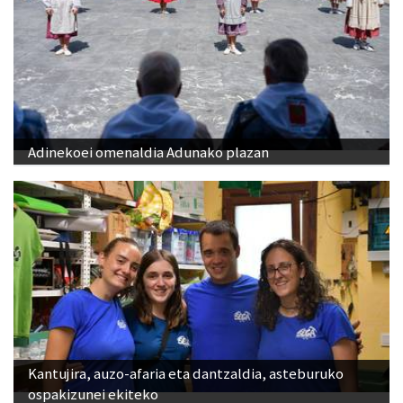
Adinekoei omenaldia Adunako plazan
Kantujira, auzo-afaria eta dantzaldia, asteburuko
ospakizunei ekiteko