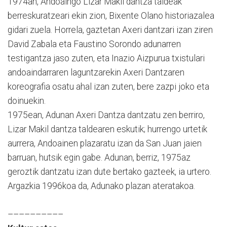
1974an, Andoaingo Lizar Makil dantza taldeak
berreskuratzeari ekin zion, Bixente Olano historiazalea
gidari zuela. Horrela, gaztetan Axeri dantzari izan ziren
David Zabala eta Faustino Sorondo adunarren
testigantza jaso zuten, eta Inazio Aizpurua txistulari
andoaindarraren laguntzarekin Axeri Dantzaren
koreografia osatu ahal izan zuten, bere zazpi joko eta
doinuekin.
1975ean, Adunan Axeri Dantza dantzatu zen berriro,
Lizar Makil dantza taldearen eskutik; hurrengo urtetik
aurrera, Andoainen plazaratu izan da San Juan jaien
barruan, hutsik egin gabe. Adunan, berriz, 1975az
geroztik dantzatu izan dute bertako gazteek, ia urtero.
Argazkia 1996koa da, Adunako plazan ateratakoa.
––––––––––