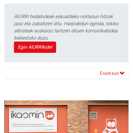
AIURRI hedabideak eskualdeko nortasun hitzak
jaso eta zabaltzen ditu. Harpidedun eginda, tokiko
albisteak euskaraz lantzen dituen komunikabidea
babestuko duzu.
Egin AIURRIkide!
Erantzun