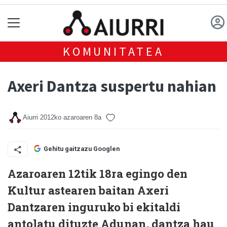
KOMUNITATEA
Axeri Dantza suspertu nahian
Aiurri
2012ko azaroaren 8a
Gehitu gaitzazu Googlen
Azaroaren 12tik 18ra egingo den
Kultur astearen baitan Axeri
Dantzaren inguruko bi ekitaldi
antolatu dituzte Adunan, dantza hau