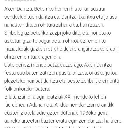
––––––––––
Axeri Dantza, Beterriko herrien historian sustrai
sendoak dituen dantza da. Dantza, txantxa eta jolasa
nahasten dituen ohitura zaharra da, hain zuzen.
Sinbologiaz beteriko zazpi joko ditu, eta horietako
askotan gizarte paganoetan ohikoak ziren erritu
iniziatikoak, gazte arotik heldu arora igarotzeko erabili
ohi ziren errituak ageri dira.
Uste denez, mende batzuk atzerago, Axeri Dantza
festa oso baten zati zen, puska biltzea, oilasko jokoa,
plazetako hainbat dantza eta beste zenbait elementu
folklorikorekin batera.
Bilatu izan dira agiri idatziak XX. mendeko lehen
laurdenean Adunan eta Andoainen dantzari oraindik
eusten ziotela adierazten dutenak. 1936ko gerra
aurreko urteetan bazterreratu egin zen dantza, hala ere.