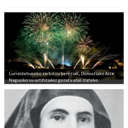
Lurraldebuseko zerbitzu bereziak, Donostiako Aste
Nagusiko su-artifizialez gozatu ahal izateko