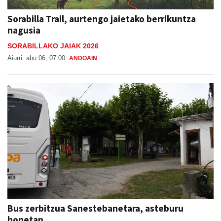
Sorabilla Trail, aurtengo jaietako berrikuntza
nagusia
SORABILLAKO JAIAK 2026
Aiurri
abu 06, 07:00
ANDOAIN
Bus zerbitzua Sanestebanetara, asteburu
honetan