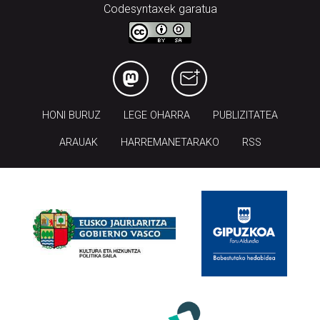
Codesyntaxek garatua
HONI BURUZ
LEGE OHARRA
PUBLIZITATEA
ARAUAK
HARREMANETARAKO
RSS