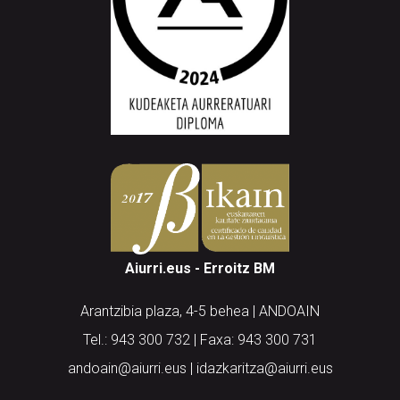
Aiurri.eus - Erroitz BM
Arantzibia plaza, 4-5 behea | ANDOAIN
Tel.: 943 300 732 | Faxa: 943 300 731
andoain@aiurri.eus | idazkaritza@aiurri.eus