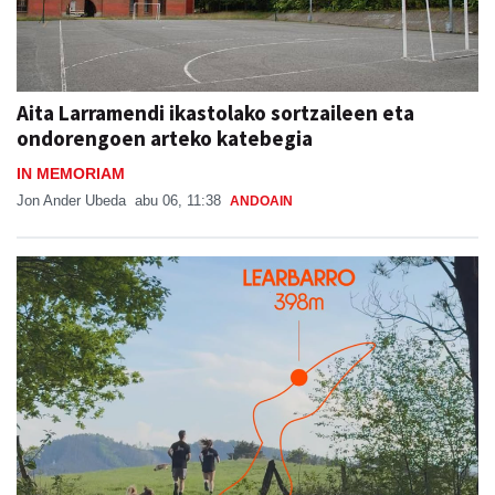
Aita Larramendi ikastolako sortzaileen eta
ondorengoen arteko katebegia
IN MEMORIAM
Jon Ander Ubeda
abu 06, 11:38
ANDOAIN