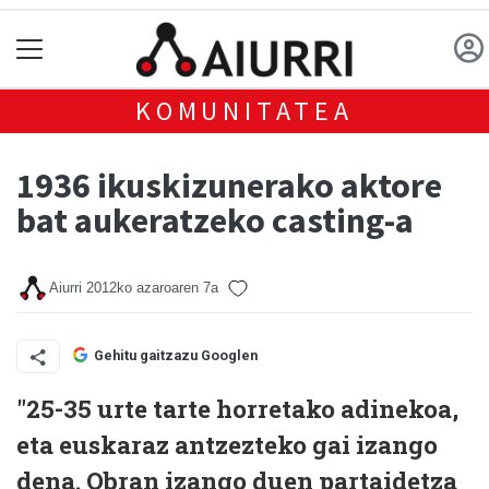
KOMUNITATEA
1936 ikuskizunerako aktore
bat aukeratzeko casting-a
Aiurri
2012ko azaroaren 7a
Gehitu gaitzazu Googlen
"25-35 urte tarte horretako adinekoa,
eta euskaraz antzezteko gai izango
dena. Obran izango duen partaidetza