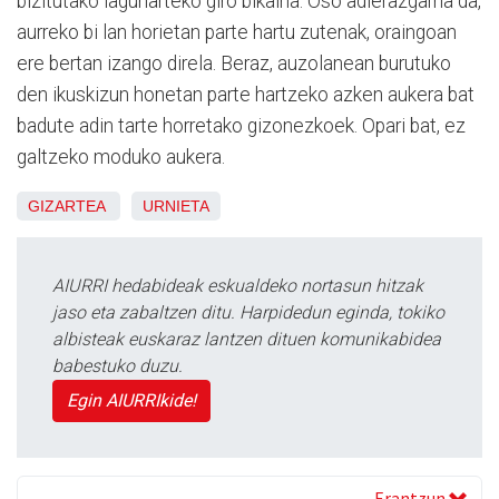
bizitutako lagunarteko giro bikaina. Oso adierazgarria da,
aurreko bi lan horietan parte hartu zutenak, oraingoan
ere bertan izango direla. Beraz, auzolanean burutuko
den ikuskizun honetan parte hartzeko azken aukera bat
badute adin tarte horretako gizonezkoek. Opari bat, ez
galtzeko moduko aukera.
GIZARTEA
URNIETA
AIURRI hedabideak eskualdeko nortasun hitzak
jaso eta zabaltzen ditu. Harpidedun eginda, tokiko
albisteak euskaraz lantzen dituen komunikabidea
babestuko duzu.
Egin AIURRIkide!
Erantzun