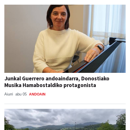
Junkal Guerrero andoaindarra, Donostiako
Musika Hamabostaldiko protagonista
Aiurri
abu 05
ANDOAIN