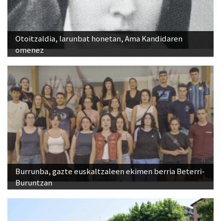
Otoitzaldia, larunbat honetan, Ama Kandidaren
omenez
Burrunba, gazte euskaltzaleen ekimen berria Beterri-
Buruntzan