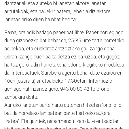
dantzariak eta aurreko bi lanetan aktore lanetan
aritutakoak, eta hauekin batera, lehen aldiz aktore
lanetan ariko diren hainbat herritar.
Baina, oraindik badago paper bat libre. Paper hori egingo
duen gizonezko bat behar da, 25-35 urte tarte horretako
adinekoa, eta euskaraz antzezteko gai izango dena.
Obran izango duen partaidetza ez da luzea, eta gogoz
hartuz gero, adin horretako ia edonork egiteko modukoa
da. Interesatuek, Sarobera agertu behar dute azaroaren
16an (ostirala) arratsaldeko 17:30etan. Informazio
gehiago nahi izanez gero, 943 00 80 42 telefono
zenbakira deitu.
Aurreko lanetan parte hartu dutenen hitzetan "pribilejio
bat da horrelako lan batean parte hartzeko aukera
izatea". Eta guztiek, nabarmendu izan dute entsaiotan