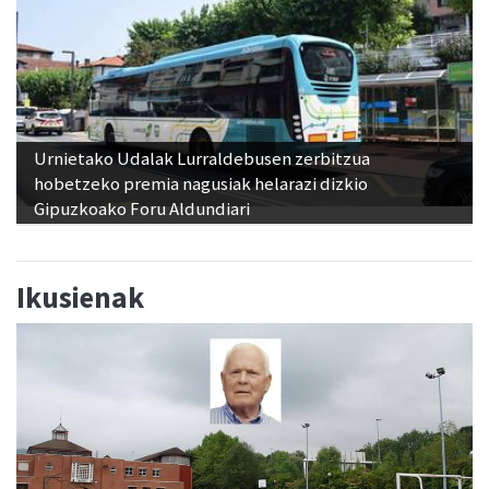
Urnietako Udalak Lurraldebusen zerbitzua
hobetzeko premia nagusiak helarazi dizkio
Gipuzkoako Foru Aldundiari
Ikusienak