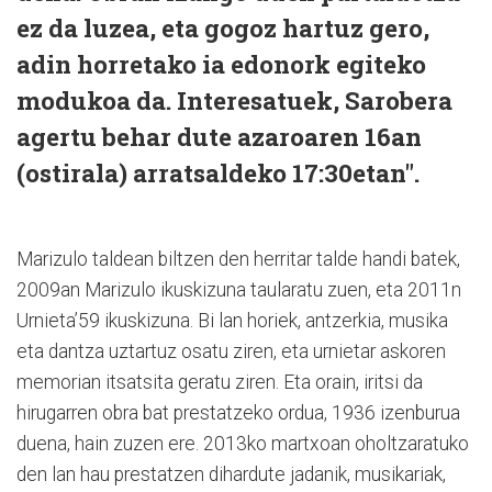
ez da luzea, eta gogoz hartuz gero,
adin horretako ia edonork egiteko
modukoa da. Interesatuek, Sarobera
agertu behar dute azaroaren 16an
(ostirala) arratsaldeko 17:30etan".
Marizulo taldean biltzen den herritar talde handi batek,
2009an Marizulo ikuskizuna taularatu zuen, eta 2011n
Urnieta’59 ikuskizuna. Bi lan horiek, antzerkia, musika
eta dantza uztartuz osatu ziren, eta urnietar askoren
memorian itsatsita geratu ziren. Eta orain, iritsi da
hirugarren obra bat prestatzeko ordua, 1936 izenburua
duena, hain zuzen ere. 2013ko martxoan oholtzaratuko
den lan hau prestatzen dihardute jadanik, musikariak,