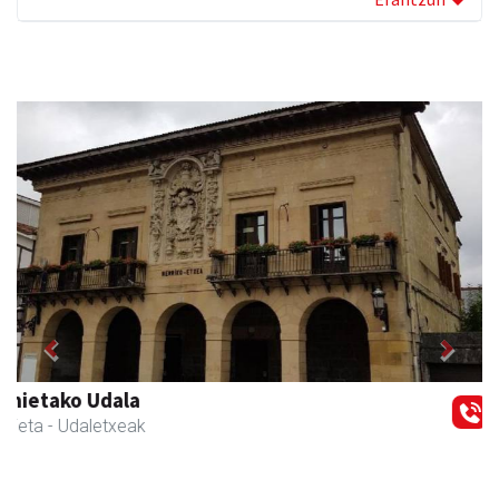
Previous
Next
Osane belar eta eko denda
Urnieta
- Akupuntura