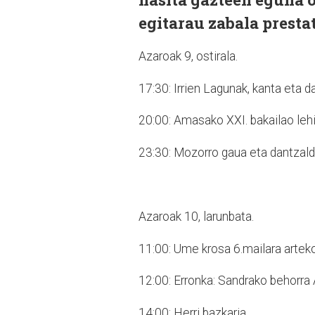
egitarau zabala presta
Azaroak 9, ostirala.
17:30: Irrien Lagunak, kanta eta 
20:00: Amasako XXI. bakailao leh
23:30: Mozorro gaua eta dantzaldi
Azaroak 10, larunbata.
11:00: Ume krosa 6.mailara artek
12:00: Erronka: Sandrako behorr
14:00: Herri bazkaria.