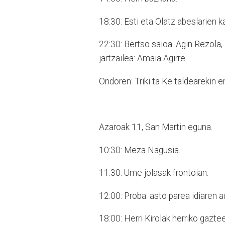
18:30: Esti eta Olatz abeslarien k
22:30: Bertso saioa: Agin Rezola,
jartzailea: Amaia Agirre.
Ondoren: Triki ta Ke taldearekin e
Azaroak 11, San Martin eguna.
10:30: Meza Nagusia.
11:30: Ume jolasak frontoian.
12:00: Proba: asto parea idiaren aur
18:00: Herri Kirolak herriko gazt