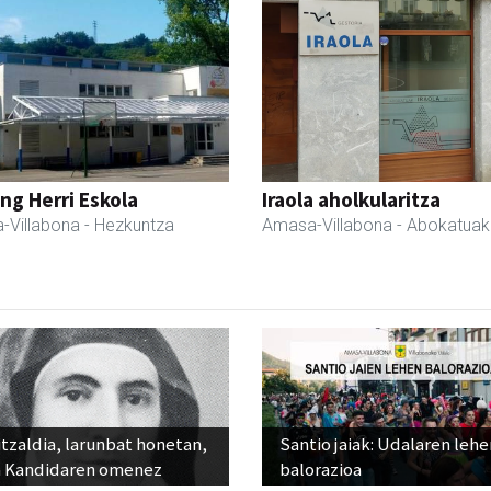
ng Herri Eskola
Iraola aholkularitza
-Villabona
- Hezkuntza
Amasa-Villabona
- Abokatuak
tzaldia, larunbat honetan,
Santio jaiak: Udalaren lehe
 Kandidaren omenez
balorazioa