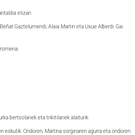
antaldia elizan.
 Beñat Gaztelumendi, Alaia Martin eta Uxue Alberdi. Gai
rromeria.
ka bertsolariek eta trikitilariek alaiturik.
een eskutik. Ondoren, Martina sorginaren agurra eta ondoren