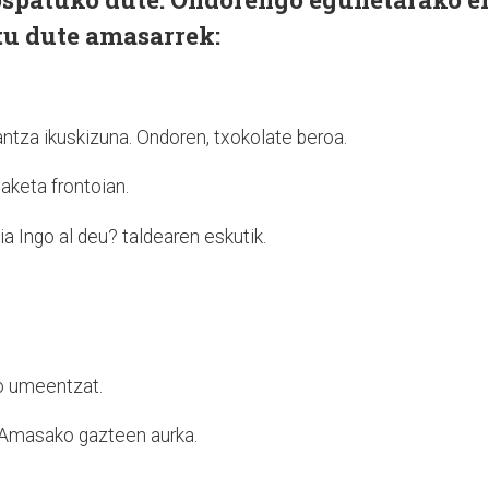
tu dute amasarrek:
dantza ikuskizuna. Ondoren, txokolate beroa.
iaketa frontoian.
a Ingo al deu? taldearen eskutik.
o umeentzat.
a Amasako gazteen aurka.