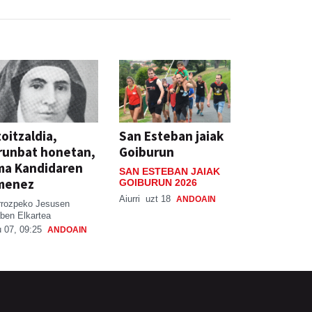
oitzaldia,
San Esteban jaiak
runbat honetan,
Goiburun
ma Kandidaren
SAN ESTEBAN JAIAK
menez
GOIBURUN 2026
Aiurri
uzt 18
ANDOAIN
rrozpeko Jesusen
ben Elkartea
 07, 09:25
ANDOAIN