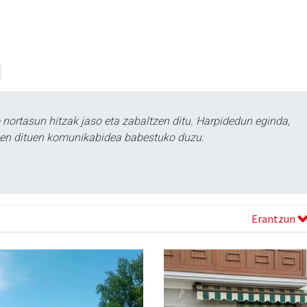
ortasun hitzak jaso eta zabaltzen ditu. Harpidedun eginda,
tzen dituen komunikabidea babestuko duzu.
Erantzun