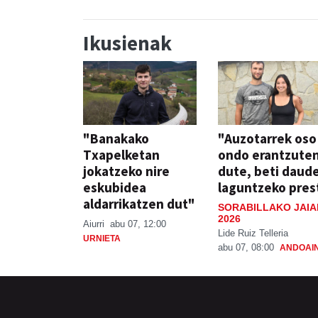
Ikusienak
"Banakako
"Auzotarrek oso
Txapelketan
ondo erantzute
jokatzeko nire
dute, beti daud
eskubidea
laguntzeko pres
aldarrikatzen dut"
SORABILLAKO JAIA
2026
Aiurri
abu 07, 12:00
Lide Ruiz Telleria
URNIETA
abu 07, 08:00
ANDOAI