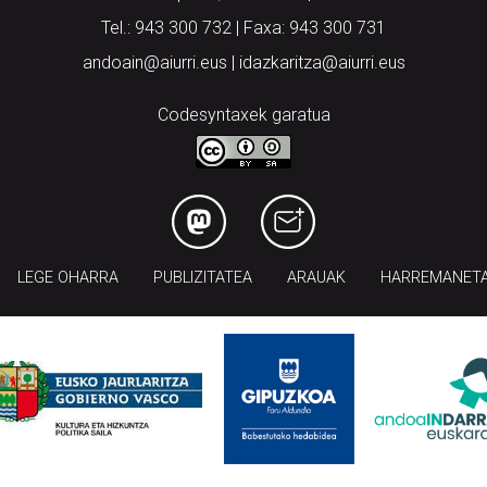
Tel.: 943 300 732 | Faxa: 943 300 731
andoain@aiurri.eus | idazkaritza@aiurri.eus
Codesyntaxek garatua
LEGE OHARRA
PUBLIZITATEA
ARAUAK
HARREMANET