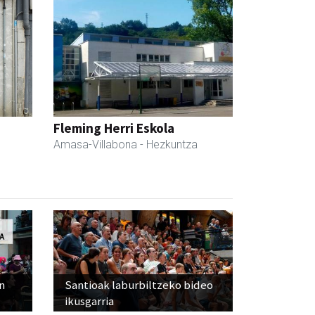
Fleming Herri Eskola
Amasa-Villabona
- Hezkuntza
n
Santioak laburbiltzeko bideo
ikusgarria