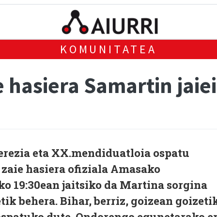
KOMUNITATEA
hasiera Samartin jaiei
erezia eta XX.mendiduatloia ospatu
zaie hasiera ofiziala Amasako
ko 19:30ean jaitsiko da Martina sorgina
k behera. Bihar, berriz, goizean goizeti
ospatuko dute. Ondorengo egunetarako e