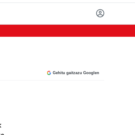
Gehitu gaitzazu Googlen
k
re