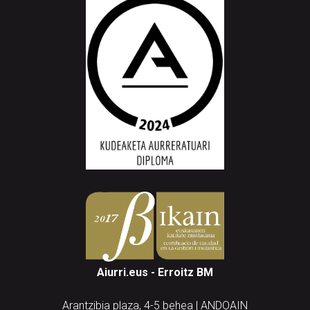
Aiurri.eus - Erroitz BM
Arantzibia plaza, 4-5 behea | ANDOAIN