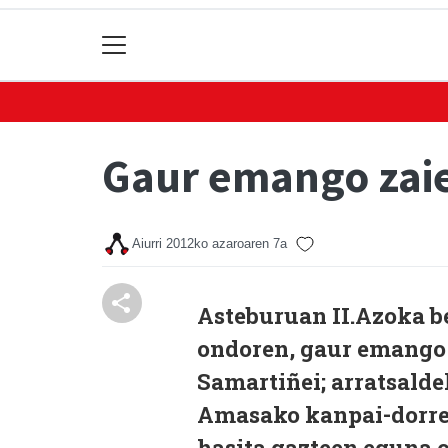
Gaur emango zaie 
Aiurri
2012ko azaroaren 7a
Asteburuan II.Azoka b
ondoren, gaur emango 
Samartiñei; arratsalde
Amasako kanpai-dorreti
hasita gazteen eguna 