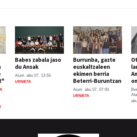
Babes zabala jaso
Burrunba, gazte
Ot
n
du Ansak
euskaltzaleen
la
e
ekimen berria
A
Aiurri
abu 07, 13:55
t"
Beterri-Buruntzan
o
URNIETA
K
Aiurri
abu 07, 07:00
Be
Ala
URNIETA
abu
N