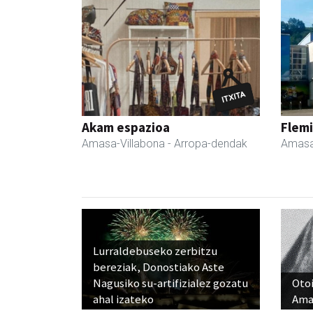
Akam espazioa
Flemi
Amasa-Villabona
- Arropa-dendak
Amasa
Lurraldebuseko zerbitzu
bereziak, Donostiako Aste
Nagusiko su-artifizialez gozatu
Otoi
ahal izateko
Ama