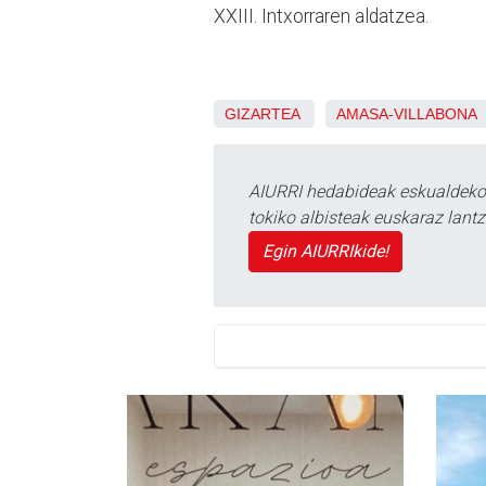
XXIII. Intxorraren aldatzea.
GIZARTEA
AMASA-VILLABONA
AIURRI hedabideak eskualdeko n
tokiko albisteak euskaraz lan
Egin AIURRIkide!