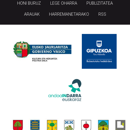
HONI BURUZ
LEGE OHARRA
PUBLIZITATEA
ARAUAK
HARREMANETARAKO
RSS