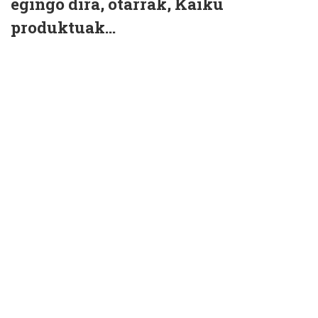
egingo dira, otarrak, Kaiku
produktuak...