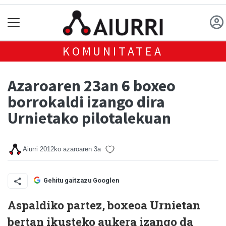
KOMUNITATEA
Azaroaren 23an 6 boxeo
borrokaldi izango dira
Urnietako pilotalekuan
Aiurri
2012ko azaroaren 3a
Gehitu gaitzazu Googlen
Aspaldiko partez, boxeoa Urnietan
bertan ikusteko aukera izango da