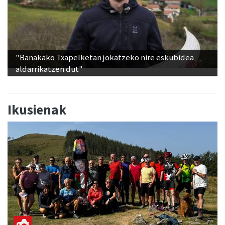
"Banakako Txapelketan jokatzeko nire eskubidea
aldarrikatzen dut"
Ikusienak