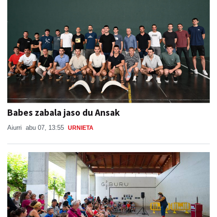
Babes zabala jaso du Ansak
Aiurri
abu 07, 13:55
URNIETA