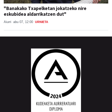
"Banakako Txapelketan jokatzeko nire
eskubidea aldarrikatzen dut"
Aiurri
abu 07, 12:00
URNIETA