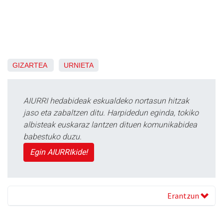
GIZARTEA
URNIETA
AIURRI hedabideak eskualdeko nortasun hitzak
jaso eta zabaltzen ditu. Harpidedun eginda, tokiko
albisteak euskaraz lantzen dituen komunikabidea
babestuko duzu.
Egin AIURRIkide!
Erantzun