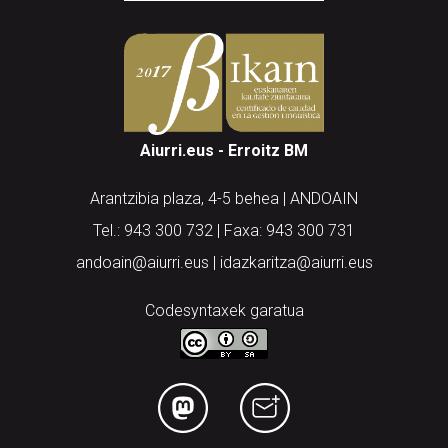
Aiurri.eus - Erroitz BM
Arantzibia plaza, 4-5 behea | ANDOAIN
Tel.: 943 300 732 | Faxa: 943 300 731
andoain@aiurri.eus | idazkaritza@aiurri.eus
Codesyntaxek garatua