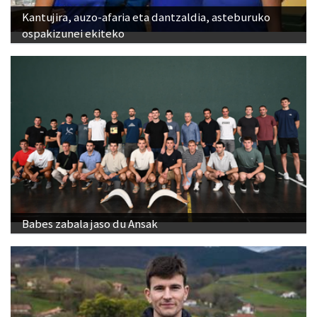
Kantujira, auzo-afaria eta dantzaldia, asteburuko
ospakizunei ekiteko
Babes zabala jaso du Ansak