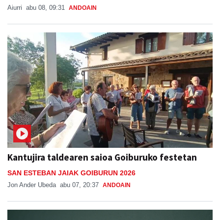
Aiurri
abu 08, 09:31
ANDOAIN
Kantujira taldearen saioa Goiburuko festetan
SAN ESTEBAN JAIAK GOIBURUN 2026
Jon Ander Ubeda
abu 07, 20:37
ANDOAIN