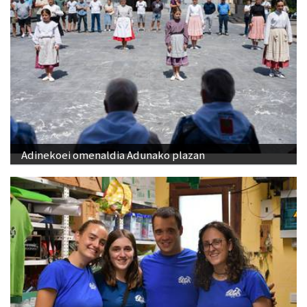
Adinekoei omenaldia Adunako plazan