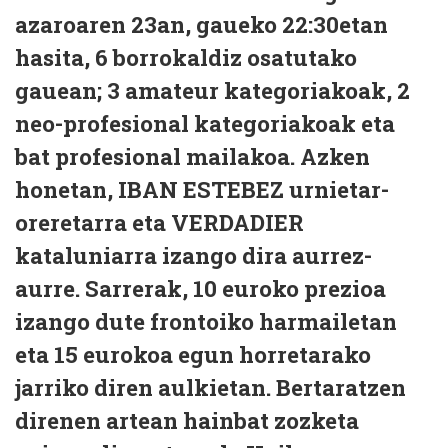
azaroaren 23an, gaueko 22:30etan
hasita, 6 borrokaldiz osatutako
gauean; 3 amateur kategoriakoak, 2
neo-profesional kategoriakoak eta
bat profesional mailakoa. Azken
honetan, IBAN ESTEBEZ urnietar-
oreretarra eta VERDADIER
kataluniarra izango dira aurrez-
aurre. Sarrerak, 10 euroko prezioa
izango dute frontoiko harmailetan
eta 15 eurokoa egun horretarako
jarriko diren aulkietan. Bertaratzen
direnen artean hainbat zozketa