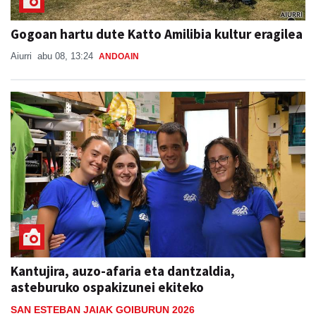
Gogoan hartu dute Katto Amilibia kultur eragilea
Aiurri
abu 08, 13:24
ANDOAIN
Kantujira, auzo-afaria eta dantzaldia,
asteburuko ospakizunei ekiteko
SAN ESTEBAN JAIAK GOIBURUN 2026