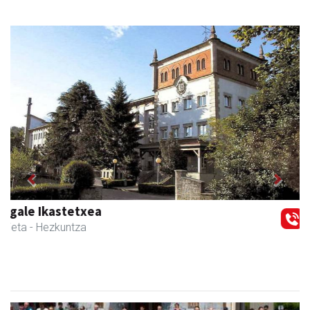
Previous
Next
Urnietako AEK euskaltegia
Urnieta
- Euskaltegiak