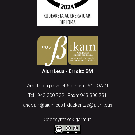
Aiurri.eus - Erroitz BM
Arantzibia plaza, 4-5 behea | ANDOAIN
Tel.: 943 300 732 | Faxa: 943 300 731
andoain@aiurri.eus | idazkaritza@aiurri.eus
Codesyntaxek garatua