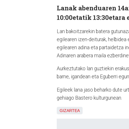
Lanak abenduaren 14an
10:00etatik 13:30etara 
Lan bakoitzarekin batera gutunaza
egilearen izen-deiturak, helbidea
egilearen adina eta partaidetza i
Adinaren arabera maila ezberdinet
Aurkeztutako lan guztiekin eraku
barne, igandean eta Eguberri egun
Egileek lana jaso beharko dute ur
gehiago Bastero kulturgunean.
GIZARTEA