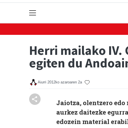
Herri mailako IV.
egiten du Andoai
Aiurri
2012ko azaroaren 2a
Jaiotza, olentzero edo
aurkez daitezke egurra,
edozein material erabil