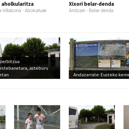
a aholkularitza
Xixori belar-denda
-Villabona
- Abokatuak
Andoain
- Belar-denda
 zerbitzua
estebanetara, asteburu
etan
Andazarrate: Eusteko kem