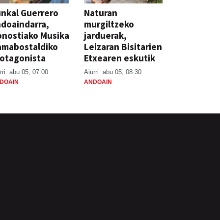
nkal Guerrero
Naturan
doaindarra,
murgiltzeko
nostiako Musika
jarduerak,
amabostaldiko
Leizaran Bisitarien
otagonista
Etxearen eskutik
rri
abu 05, 07:00
Aiurri
abu 05, 08:30
DOAIN
ANDOAIN