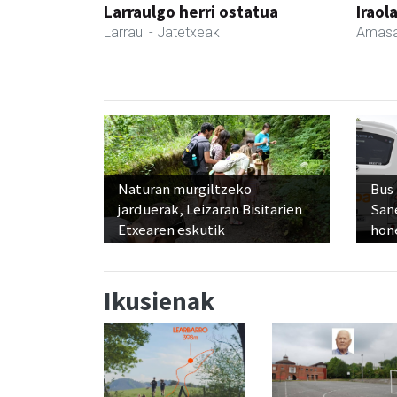
Larraulgo herri ostatua
Iraol
Larraul
- Jatetxeak
Amasa
Naturan murgiltzeko
Bus
jarduerak, Leizaran Bisitarien
San
Etxearen eskutik
hon
Ikusienak