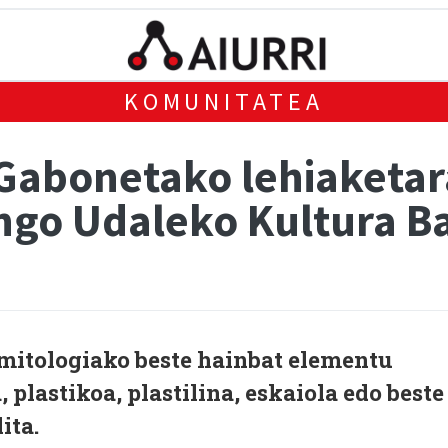
KOMUNITATEA
 Gabonetako lehiaketar
ngo Udaleko Kultura B
 mitologiako beste hainbat elementu
 plastikoa, plastilina, eskaiola edo beste
ita.