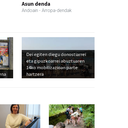
Asun denda
Andoain
- Arropa-dendak
Dei egiten diegu donostiarrei
eta gipuzkoarrei abuztuaren
14ko mobilizazioan parte
ena
hartzera