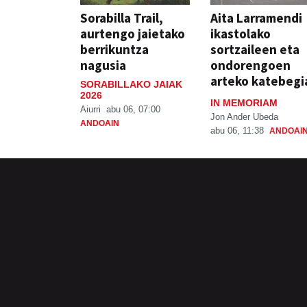
Sorabilla Trail,
Aita Larramendi
aurtengo jaietako
ikastolako
berrikuntza
sortzaileen eta
nagusia
ondorengoen
arteko katebegi
SORABILLAKO JAIAK
2026
IN MEMORIAM
Aiurri
abu 06, 07:00
Jon Ander Ubeda
ANDOAIN
abu 06, 11:38
ANDOAI