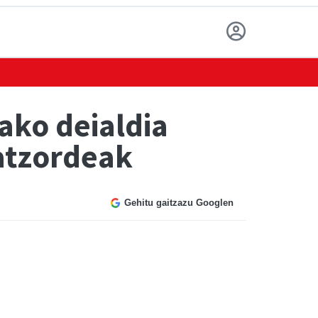
ako deialdia
atzordeak
Gehitu gaitzazu Googlen