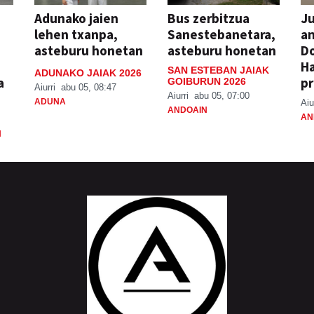
Adunako jaien
Bus zerbitzua
Ju
lehen txanpa,
Sanestebanetara,
an
asteburu honetan
asteburu honetan
Do
H
SAN ESTEBAN JAIAK
ADUNAKO JAIAK 2026
a
pr
GOIBURUN 2026
Aiurri
abu 05, 08:47
Aiurri
abu 05, 07:00
ADUNA
Aiu
ANDOAIN
AN
N