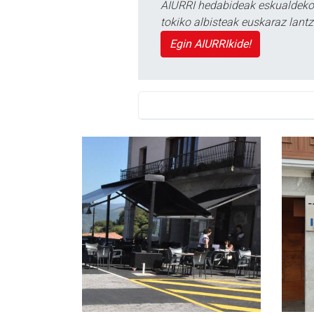
AIURRI hedabideak eskualdeko n
tokiko albisteak euskaraz lan
Egin AIURRIkide!