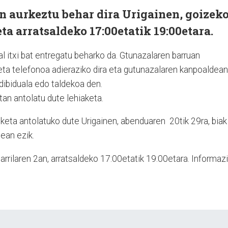
 aurkeztu behar dira Urigainen, goizek
eta arratsaldeko 17:00etatik 19:00etara.
l itxi bat entregatu beharko da. Gtunazalaren barruan
 eta telefonoa adieraziko dira eta gutunazalaren kanpoaldean
ndibiduala edo taldekoa den.
an antolatu dute lehiaketa.
sketa antolatuko dute Urigainen, abenduaren
20tik 29ra, biak
ean ezik.
tarrilaren 2an, arratsaldeko 17:00etatik 19:00etara. Informaz