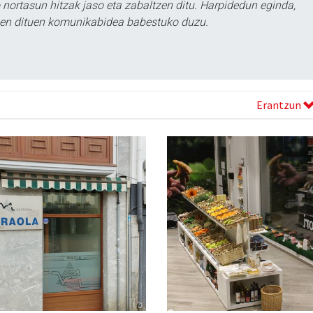
ortasun hitzak jaso eta zabaltzen ditu. Harpidedun eginda,
tzen dituen komunikabidea babestuko duzu.
Erantzun