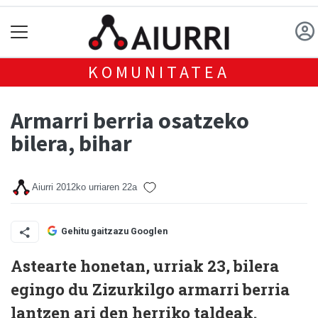
KOMUNITATEA
Armarri berria osatzeko
bilera, bihar
Aiurri
2012ko urriaren 22a
Gehitu gaitzazu Googlen
Astearte honetan, urriak 23, bilera
egingo du Zizurkilgo armarri berria
lantzen ari den herriko taldeak.