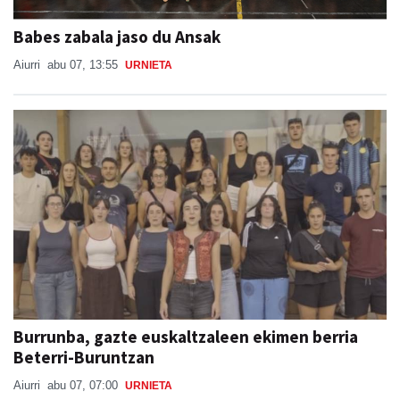
Aiurri
abu 07, 13:55
URNIETA
Burrunba, gazte euskaltzaleen ekimen berria
Beterri-Buruntzan
Aiurri
abu 07, 07:00
URNIETA