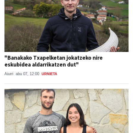
"Banakako Txapelketan jokatzeko nire
eskubidea aldarrikatzen dut"
Aiurri
abu 07, 12:00
URNIETA