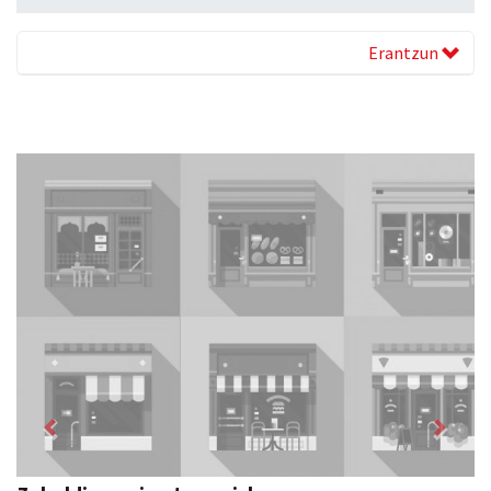
Erantzun
Previous
Next
Zizurkilgo Udala
Zizurkil
- Udaletxeak