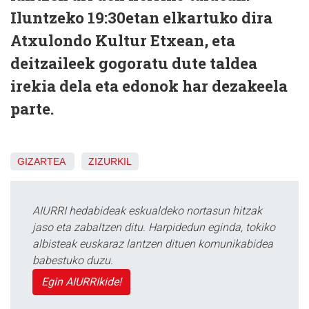
Iluntzeko 19:30etan elkartuko dira
Atxulondo Kultur Etxean, eta
deitzaileek gogoratu dute taldea
irekia dela eta edonok har dezakeela
parte.
GIZARTEA
ZIZURKIL
AIURRI hedabideak eskualdeko nortasun hitzak
jaso eta zabaltzen ditu. Harpidedun eginda, tokiko
albisteak euskaraz lantzen dituen komunikabidea
babestuko duzu.
Egin AIURRIkide!