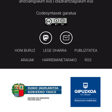
Codesyntaxek garatua
HONI BURUZ
LEGE OHARRA
PUBLIZITATEA
ARAUAK
HARREMANETARAKO
RSS