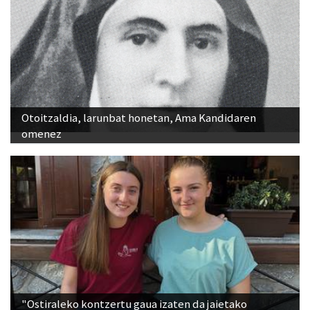
Otoitzaldia, larunbat honetan, Ama Kandidaren
omenez
"Ostiraleko kontzertu gaua izaten da jaietako
jendetsuena"