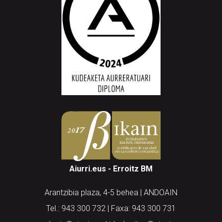
Aiurri.eus - Erroitz BM
Arantzibia plaza, 4-5 behea | ANDOAIN
Tel.: 943 300 732 | Faxa: 943 300 731
andoain@aiurri.eus | idazkaritza@aiurri.eus