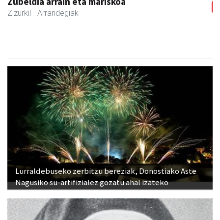
Lurraldebuseko zerbitzu bereziak, Donostiako Aste
Nagusiko su-artifizialez gozatu ahal izateko