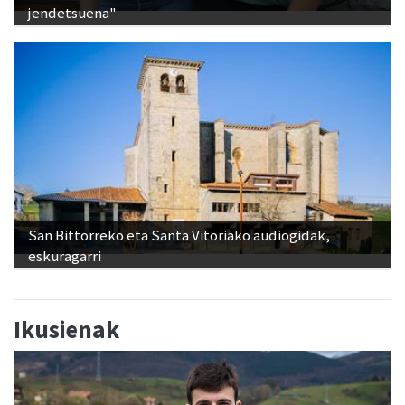
San Bittorreko eta Santa Vitoriako audiogidak,
eskuragarri
Ikusienak