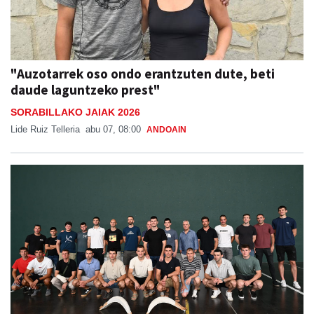
"Auzotarrek oso ondo erantzuten dute, beti
daude laguntzeko prest"
SORABILLAKO JAIAK 2026
Lide Ruiz Telleria
abu 07, 08:00
ANDOAIN
Babes zabala jaso du Ansak