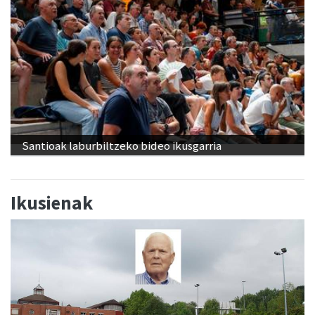
Santioak laburbiltzeko bideo ikusgarria
Ikusienak