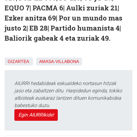
EQUO 7| PACMA 6| Aulki zuriak 21|
Ezker anitza 69| Por un mundo mas
justo 2| EB 28| Partido humanista 4|
Baliorik gabeak 4 eta zuriak 49.
GIZARTEA
AMASA-VILLABONA
AIURRI hedabideak eskualdeko nortasun hitzak
jaso eta zabaltzen ditu. Harpidedun eginda, tokiko
albisteak euskaraz lantzen dituen komunikabidea
babestuko duzu.
Egin AIURRIkide!