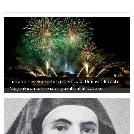
Lurraldebuseko zerbitzu bereziak, Donostiako Aste
Nagusiko su-artifizialez gozatu ahal izateko