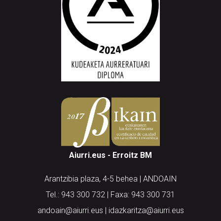
Aiurri.eus - Erroitz BM
Arantzibia plaza, 4-5 behea | ANDOAIN
Tel.: 943 300 732 | Faxa: 943 300 731
andoain@aiurri.eus | idazkaritza@aiurri.eus