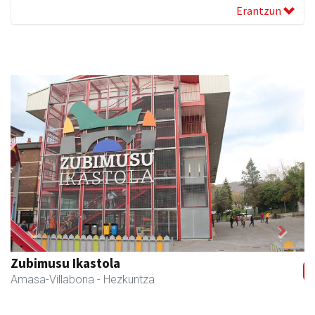
Erantzun
Previous
Next
Amane
Amasa-Villabona
- Arropa-dendak