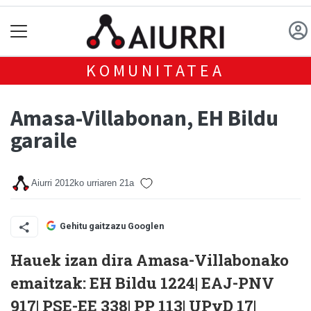
KOMUNITATEA
Amasa-Villabonan, EH Bildu
garaile
Aiurri
2012ko urriaren 21a
Gehitu gaitzazu Googlen
Hauek izan dira Amasa-Villabonako
emaitzak: EH Bildu 1224| EAJ-PNV
917| PSE-EE 338| PP 113| UPyD 17|