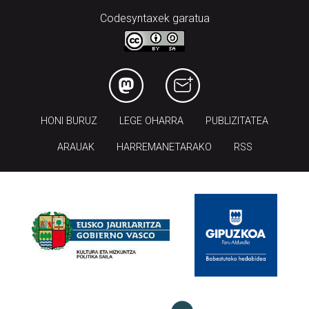
Codesyntaxek garatua
HONI BURUZ
LEGE OHARRA
PUBLIZITATEA
ARAUAK
HARREMANETARAKO
RSS