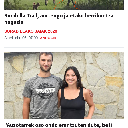
Sorabilla Trail, aurtengo jaietako berrikuntza
nagusia
SORABILLAKO JAIAK 2026
Aiurri
abu 06, 07:00
ANDOAIN
"Auzotarrek oso ondo erantzuten dute, beti