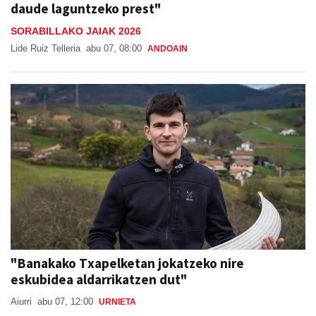
daude laguntzeko prest"
SORABILLAKO JAIAK 2026
Lide Ruiz Telleria
abu 07, 08:00
ANDOAIN
"Banakako Txapelketan jokatzeko nire
eskubidea aldarrikatzen dut"
Aiurri
abu 07, 12:00
URNIETA