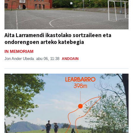
Aita Larramendi ikastolako sortzaileen eta
ondorengoen arteko katebegia
IN MEMORIAM
Jon Ander Ubeda
abu 06, 11:38
ANDOAIN