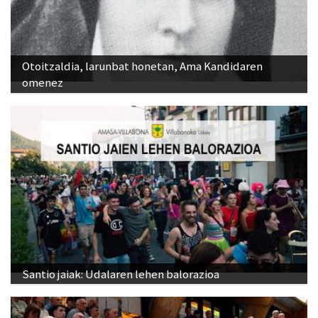
Otoitzaldia, larunbat honetan, Ama Kandidaren
omenez
Santio jaiak: Udalaren lehen balorazioa