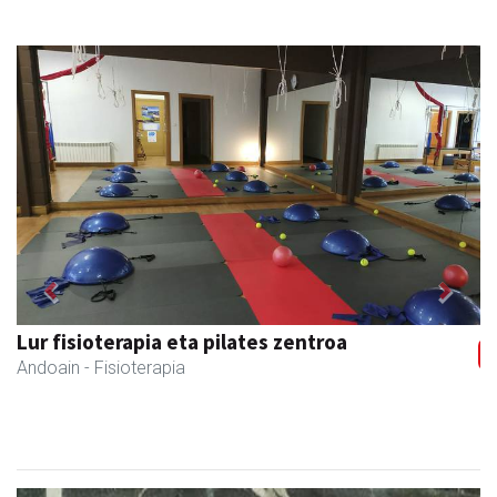
Previous
Next
Lur fisioterapia eta pilates zentroa
Andoain
- Fisioterapia