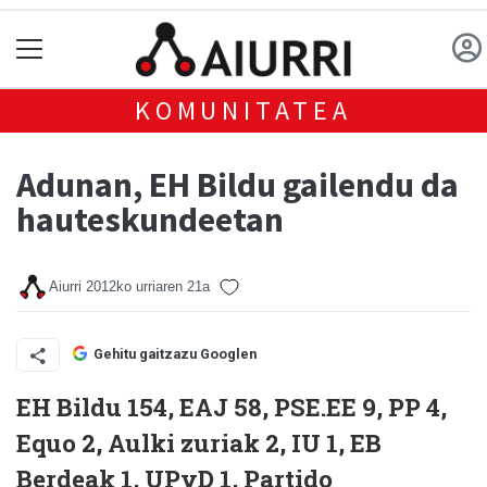
KOMUNITATEA
Adunan, EH Bildu gailendu da
hauteskundeetan
Aiurri
2012ko urriaren 21a
Gehitu gaitzazu Googlen
EH Bildu 154, EAJ 58, PSE.EE 9, PP 4,
Equo 2, Aulki zuriak 2, IU 1, EB
Berdeak 1, UPyD 1, Partido