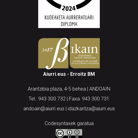
Aiurri.eus - Erroitz BM
Arantzibia plaza, 4-5 behea | ANDOAIN
Tel.: 943 300 732 | Faxa: 943 300 731
andoain@aiurri.eus | idazkaritza@aiurri.eus
Codesyntaxek garatua