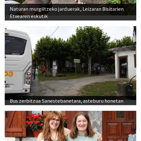
Naturan murgiltzeko jarduerak, Leizaran Bisitarien
Etxearen eskutik
Bus zerbitzua Sanestebanetara, asteburu honetan