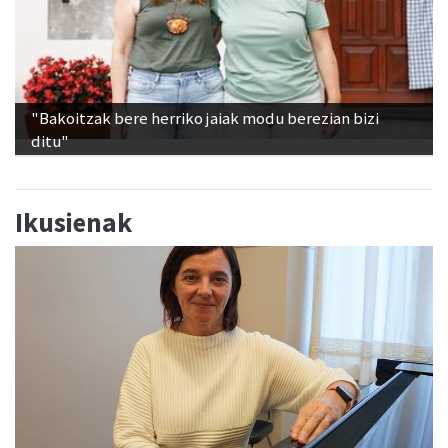
"Bakoitzak bere herriko jaiak modu berezian bizi
ditu"
Ikusienak