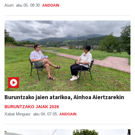
Aiurri
abu 05, 08:30
ANDOAIN
Buruntzako jaien atarikoa, Ainhoa Aiertzarekin
BURUNTZAKO JAIAK 2026
Xabat Minguez
abu 04, 07:05
ANDOAIN