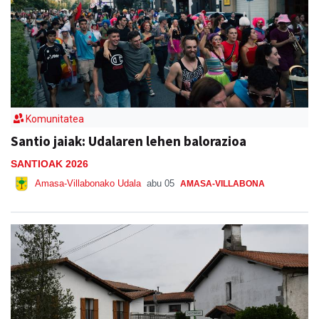
Komunitatea
Santio jaiak: Udalaren lehen balorazioa
SANTIOAK 2026
Amasa-Villabonako Udala
abu 05
AMASA-VILLABONA