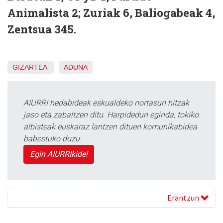
Animalista 2; Zuriak 6, Baliogabeak 4,
Zentsua 345.
GIZARTEA
ADUNA
AIURRI hedabideak eskualdeko nortasun hitzak
jaso eta zabaltzen ditu. Harpidedun eginda, tokiko
albisteak euskaraz lantzen dituen komunikabidea
babestuko duzu.
Egin AIURRIkide!
Erantzun