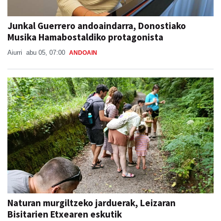
Junkal Guerrero andoaindarra, Donostiako
Musika Hamabostaldiko protagonista
Aiurri
abu 05, 07:00
ANDOAIN
Naturan murgiltzeko jarduerak, Leizaran
Bisitarien Etxearen eskutik