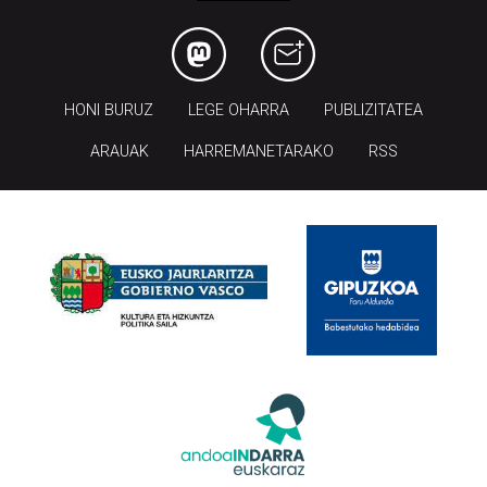
HONI BURUZ
LEGE OHARRA
PUBLIZITATEA
ARAUAK
HARREMANETARAKO
RSS