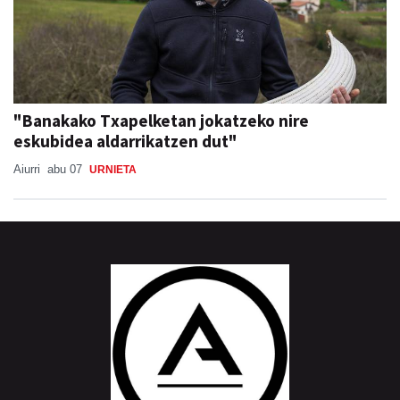
"Banakako Txapelketan jokatzeko nire
eskubidea aldarrikatzen dut"
Aiurri
abu 07
URNIETA