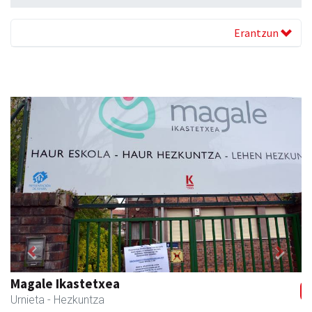
Erantzun
Previous
Next
Magale Ikastetxea
Urnieta
- Hezkuntza