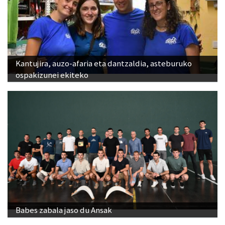
Kantujira, auzo-afaria eta dantzaldia, asteburuko
ospakizunei ekiteko
Babes zabala jaso du Ansak