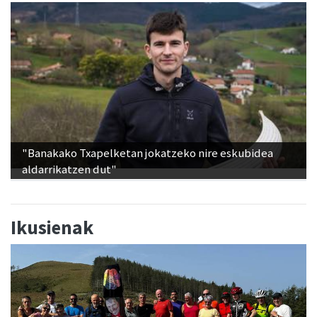
"Banakako Txapelketan jokatzeko nire eskubidea
aldarrikatzen dut"
Ikusienak