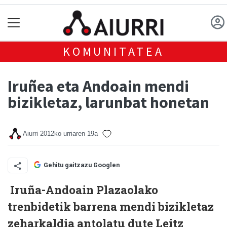
KOMUNITATEA
Iruñea eta Andoain mendi
bizikletaz, larunbat honetan
Aiurri
2012ko urriaren 19a
Gehitu gaitzazu Googlen
Iruña-Andoain Plazaolako
trenbidetik barrena mendi bizikletaz
zeharkaldia antolatu dute Leitz