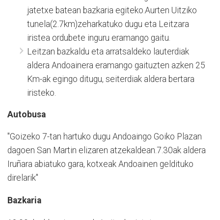
jatetxe batean bazkaria egiteko.Aurten Uitziko
tunela(2.7km)zeharkatuko dugu eta Leitzara
iristea ordubete inguru eramango gaitu.
Leitzan bazkaldu eta arratsaldeko lauterdiak
aldera Andoainera eramango gaituzten azken 25
Km-ak egingo ditugu, seiterdiak aldera bertara
iristeko.
Autobusa
"Goizeko 7-tan hartuko dugu Andoaingo Goiko Plazan
dagoen San Martin elizaren atzekaldean.7.30ak aldera
Iruñara abiatuko gara, kotxeak Andoainen geldituko
direlarik"
Bazkaria