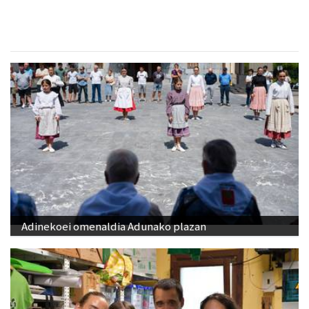
Adinekoei omenaldia Adunako plazan