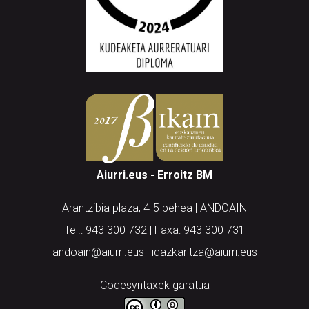
Aiurri.eus - Erroitz BM
Arantzibia plaza, 4-5 behea | ANDOAIN
Tel.: 943 300 732 | Faxa: 943 300 731
andoain@aiurri.eus | idazkaritza@aiurri.eus
Codesyntaxek garatua