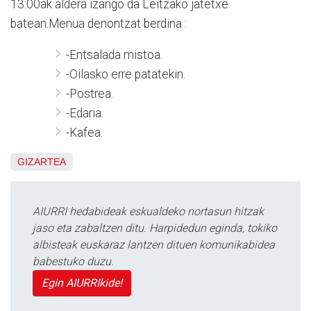
13:00ak aldera izango da Leitzako jatetxe
batean.Menua denontzat berdina :
-Entsalada mistoa.
-Oilasko erre patatekin.
-Postrea.
-Edaria.
-Kafea.
GIZARTEA
AIURRI hedabideak eskualdeko nortasun hitzak
jaso eta zabaltzen ditu. Harpidedun eginda, tokiko
albisteak euskaraz lantzen dituen komunikabidea
babestuko duzu.
Egin AIURRIkide!