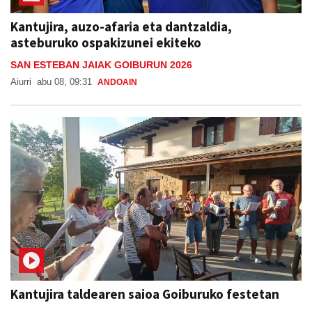
Kantujira, auzo-afaria eta dantzaldia,
asteburuko ospakizunei ekiteko
SAN ESTEBAN JAIAK GOIBURUN 2026
Aiurri
abu 08, 09:31
ANDOAIN
Kantujira taldearen saioa Goiburuko festetan