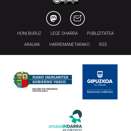
HONI BURUZ
LEGE OHARRA
PUBLIZITATEA
ARAUAK
HARREMANETARAKO
RSS