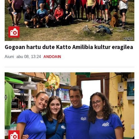
Gogoan hartu dute Katto Amilibia kultur eragilea
Aiurri
abu 08, 13:24
ANDOAIN