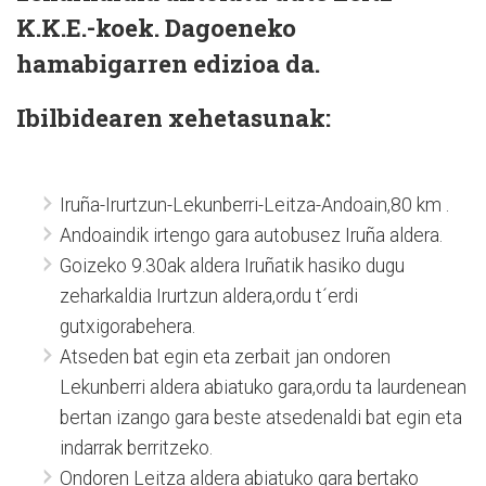
K.K.E.-koek. Dagoeneko
hamabigarren edizioa da.
Ibilbidearen xehetasunak:
Iruña-Irurtzun-Lekunberri-Leitza-Andoain,80 km .
Andoaindik irtengo gara autobusez Iruña aldera.
Goizeko 9.30ak aldera Iruñatik hasiko dugu
zeharkaldia Irurtzun aldera,ordu t´erdi
gutxigorabehera.
Atseden bat egin eta zerbait jan ondoren
Lekunberri aldera abiatuko gara,ordu ta laurdenean
bertan izango gara beste atsedenaldi bat egin eta
indarrak berritzeko.
Ondoren Leitza aldera abiatuko gara bertako