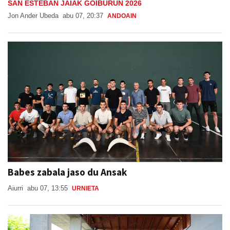
SAN ESTEBAN JAIAK GOIBURUN 2026
Jon Ander Ubeda
abu 07, 20:37
ANDOAIN
Babes zabala jaso du Ansak
Aiurri
abu 07, 13:55
URNIETA