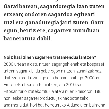
Garai batean, sagardotegia izan zuten
etxean; ondoren sagardoa egiteari
utzi eta ganadutegia jarri zuten. Gaur
egun, berriz ere, sagarren munduan
barneratuta dabil.
Noiz hasi zinen sagarren tratamendua lantzen?
2000 urtean aldatu nituen sagar gehienak eta bospasei
urtean sagarrik bildu gabe egon nintzen; zuhaitzak haz
daitezen produkzioa gelditu beharra baitago. 2006an
Frutel elkartean sartu nintzen, eta 2010ean
Fitosanitario izateko titulua atera nuen Fraisoron. Titulu
honi esker, sagarrei produktu jakinak botatzeko
ahalmena dut; hori bai, horretarako Aldundiaren baimena