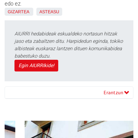
edo ez.
GIZARTEA
ASTEASU
AIURRI hedabideak eskualdeko nortasun hitzak
jaso eta zabaltzen ditu. Harpidedun eginda, tokiko
albisteak euskaraz lantzen dituen komunikabidea
babestuko duzu.
Egin AIURRIkide!
Erantzun