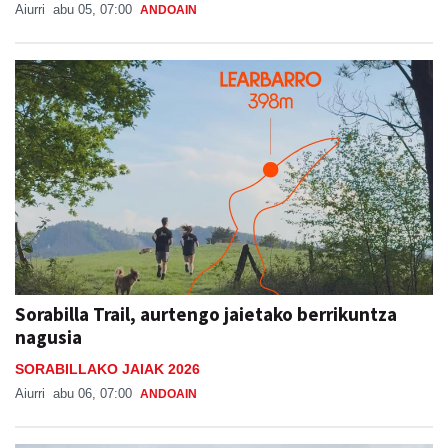
Aiurri
abu 05, 07:00
ANDOAIN
Sorabilla Trail, aurtengo jaietako berrikuntza
nagusia
SORABILLAKO JAIAK 2026
Aiurri
abu 06, 07:00
ANDOAIN