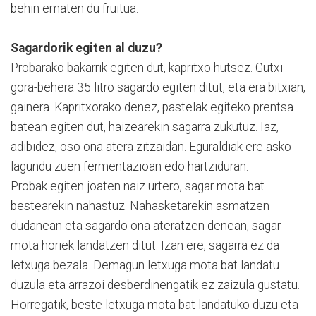
behin ematen du fruitua.
Sagardorik egiten al duzu?
Probarako bakarrik egiten dut, kapritxo hutsez. Gutxi
gora-behera 35 litro sagardo egiten ditut, eta era bitxian,
gainera. Kapritxorako denez, pastelak egiteko prentsa
batean egiten dut, haizearekin sagarra zukutuz. Iaz,
adibidez, oso ona atera zitzaidan. Eguraldiak ere asko
lagundu zuen fermentazioan edo hartziduran.
Probak egiten joaten naiz urtero, sagar mota bat
bestearekin nahastuz. Nahasketarekin asmatzen
dudanean eta sagardo ona ateratzen denean, sagar
mota horiek landatzen ditut. Izan ere, sagarra ez da
letxuga bezala. Demagun letxuga mota bat landatu
duzula eta arrazoi desberdinengatik ez zaizula gustatu.
Horregatik, beste letxuga mota bat landatuko duzu eta