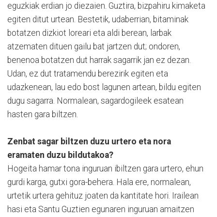
eguzkiak erdian jo diezaien. Guztira, bizpahiru kimaketa
egiten ditut urtean. Bestetik, udaberrian, bitaminak
botatzen dizkiot loreari eta aldi berean, larbak
atzematen dituen gailu bat jartzen dut; ondoren,
benenoa botatzen dut harrak sagarrik jan ez dezan.
Udan, ez dut tratamendu berezirik egiten eta
udazkenean, lau edo bost lagunen artean, bildu egiten
dugu sagarra. Normalean, sagardogileek esatean
hasten gara biltzen.
Zenbat sagar biltzen duzu urtero eta nora
eramaten duzu bildutakoa?
Hogeita hamar tona inguruan ibiltzen gara urtero, ehun
gurdi karga, gutxi gora-behera. Hala ere, normalean,
urtetik urtera gehituz joaten da kantitate hori. Irailean
hasi eta Santu Guztien egunaren inguruan amaitzen