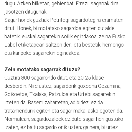
dugu. Azken bilketan, gehienbat, Errezil sagarrak dira
jasotzen ditugunak.
Sagar horiek guztiak Petritegi sagardotegira eramaten
ditut. Honek, bi motatako sagardoa egiten du: alde
batetik, euskal sagarrekin soilik egindakoa, zeina Eusko
Label etiketapean saltzen den; eta bestetik, hemengo
eta kanpoko sagarrekin egindakoa.
Zein motatako sagarrak dituzu?
Guztira 800 sagarrondo ditut, eta 20-25 klase
desberdin. Nire ustez, sagardorik goxoena Gezamina,
Goikoetxe, Txalaka, Patzuloa eta Urtebi sagarrekin
irteten da. Baserri zaharretan, adibidez, ez da
tratamendurik egiten eta sagar makal asko egoten da.
Normalean, sagardozaleek ez dute sagar hori gustuko
izaten, ez baitu sagardo onik uzten; gainera, bi urtez