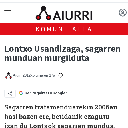
KOMUNITATEA
Lontxo Usandizaga, sagarren
munduan murgilduta
Aiurri
2012ko urriaren 17a
Gehitu gaitzazu Googlen
Sagarren tratamenduarekin 2006an
hasi bazen ere, betidanik ezagutu
izan du Lontxok sagarren mundua.