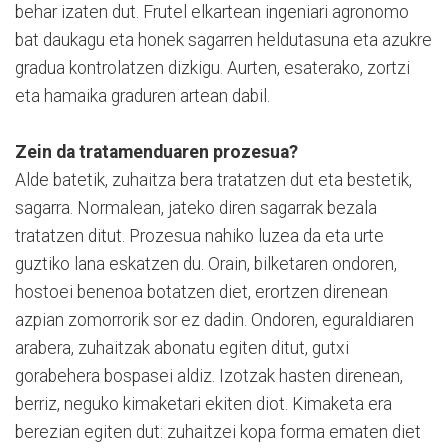
behar izaten dut. Frutel elkartean ingeniari agronomo
bat daukagu eta honek sagarren heldutasuna eta azukre
gradua kontrolatzen dizkigu. Aurten, esaterako, zortzi
eta hamaika graduren artean dabil.
Zein da tratamenduaren prozesua?
Alde batetik, zuhaitza bera tratatzen dut eta bestetik,
sagarra. Normalean, jateko diren sagarrak bezala
tratatzen ditut. Prozesua nahiko luzea da eta urte
guztiko lana eskatzen du. Orain, bilketaren ondoren,
hostoei benenoa botatzen diet, erortzen direnean
azpian zomorrorik sor ez dadin. Ondoren, eguraldiaren
arabera, zuhaitzak abonatu egiten ditut, gutxi
gorabehera bospasei aldiz. Izotzak hasten direnean,
berriz, neguko kimaketari ekiten diot. Kimaketa era
berezian egiten dut: zuhaitzei kopa forma ematen diet