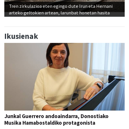
Tren zirkulazioa eten egingo dute Irun eta Hernani
arteko geltokien artean, larunbat honetan hasita
Ikusienak
Junkal Guerrero andoaindarra, Donostiako
Musika Hamabostaldiko protagonista