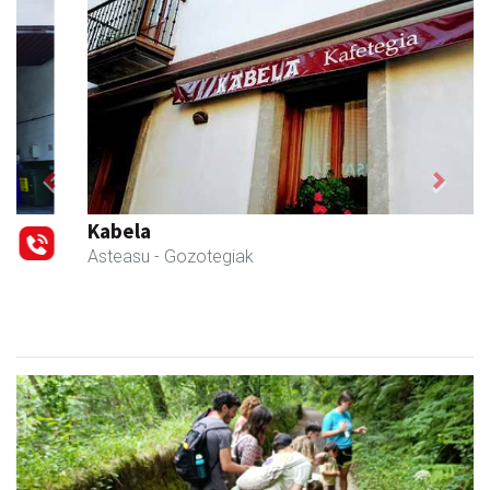
Previous
Next
Kabela
Asteasu
- Gozotegiak