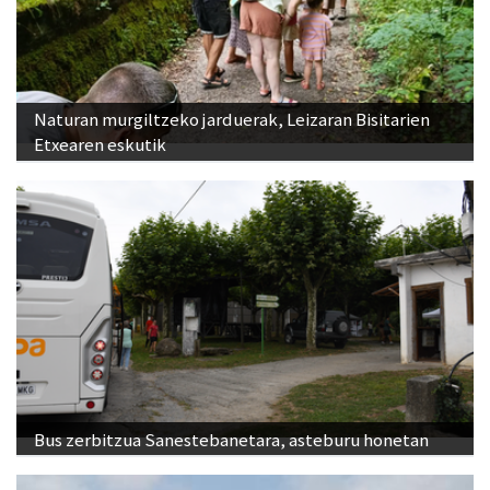
Naturan murgiltzeko jarduerak, Leizaran Bisitarien
Etxearen eskutik
Bus zerbitzua Sanestebanetara, asteburu honetan