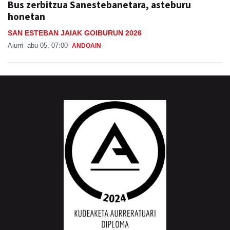
Bus zerbitzua Sanestebanetara, asteburu
honetan
SAN ESTEBAN JAIAK GOIBURUN 2026
Aiurri
abu 05, 07:00
ANDOAIN