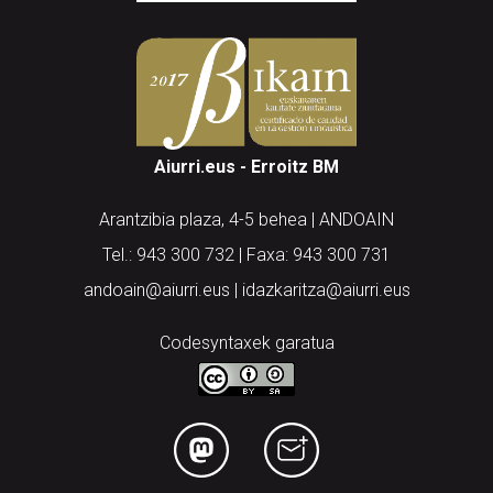
Aiurri.eus - Erroitz BM
Arantzibia plaza, 4-5 behea | ANDOAIN
Tel.: 943 300 732 | Faxa: 943 300 731
andoain@aiurri.eus | idazkaritza@aiurri.eus
Codesyntaxek garatua