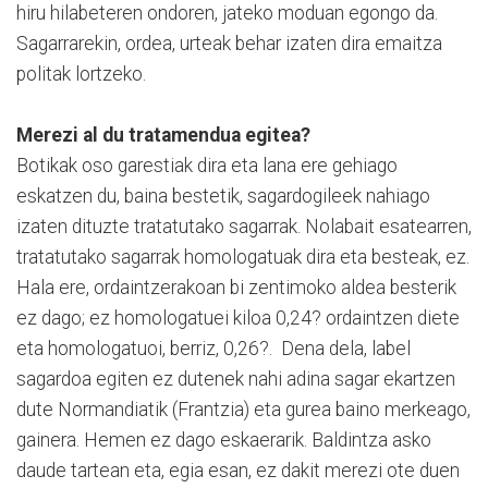
hiru hilabeteren ondoren, jateko moduan egongo da.
Sagarrarekin, ordea, urteak behar izaten dira emaitza
politak lortzeko.
Merezi al du tratamendua egitea?
Botikak oso garestiak dira eta lana ere gehiago
eskatzen du, baina bestetik, sagardogileek nahiago
izaten dituzte tratatutako sagarrak. Nolabait esatearren,
tratatutako sagarrak homologatuak dira eta besteak, ez.
Hala ere, ordaintzerakoan bi zentimoko aldea besterik
ez dago; ez homologatuei kiloa 0,24? ordaintzen diete
eta homologatuoi, berriz, 0,26?. Dena dela, label
sagardoa egiten ez dutenek nahi adina sagar ekartzen
dute Normandiatik (Frantzia) eta gurea baino merkeago,
gainera. Hemen ez dago eskaerarik. Baldintza asko
daude tartean eta, egia esan, ez dakit merezi ote duen