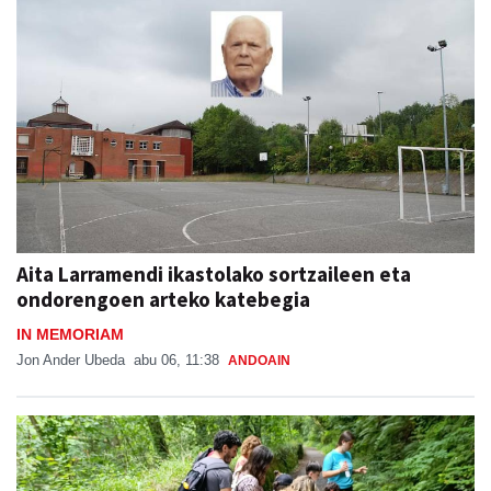
Aita Larramendi ikastolako sortzaileen eta
ondorengoen arteko katebegia
IN MEMORIAM
Jon Ander Ubeda
abu 06, 11:38
ANDOAIN