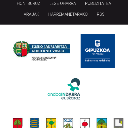
HONI BURUZ
LEGE OHARRA
PUBLIZITATEA
ARAUAK
HARREMANETARAKO
RSS