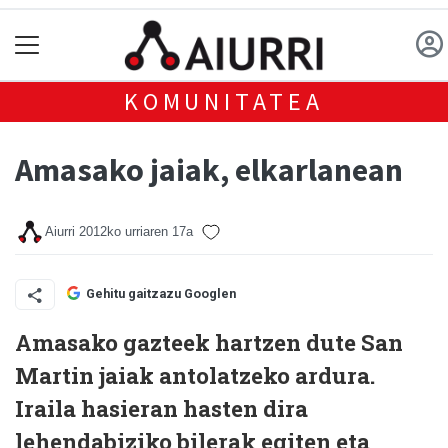
KOMUNITATEA
Amasako jaiak, elkarlanean
Aiurri
2012ko urriaren 17a
Gehitu gaitzazu Googlen
Amasako gazteek hartzen dute San
Martin jaiak antolatzeko ardura.
Iraila hasieran hasten dira
lehendabiziko bilerak egiten eta