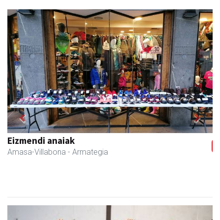
Previous
Next
Eizmendi anaiak
Amasa-Villabona
- Armategia