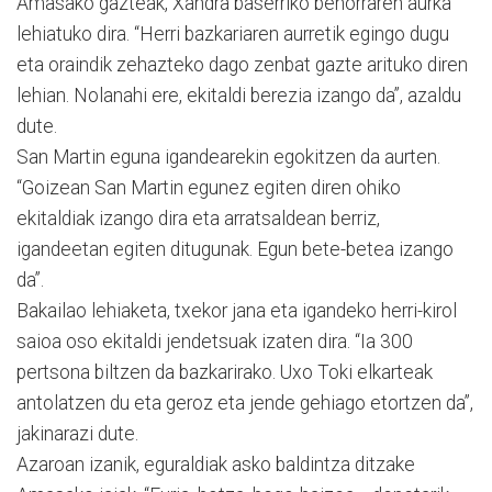
Amasako gazteak, Xandra baserriko behorraren aurka
lehiatuko dira. “Herri bazkariaren aurretik egingo dugu
eta oraindik zehazteko dago zenbat gazte arituko diren
lehian. Nolanahi ere, ekitaldi berezia izango da”, azaldu
dute.
San Martin eguna igandearekin egokitzen da aurten.
“Goizean San Martin egunez egiten diren ohiko
ekitaldiak izango dira eta arratsaldean berriz,
igandeetan egiten ditugunak. Egun bete-betea izango
da”.
Bakailao lehiaketa, txekor jana eta igandeko herri-kirol
saioa oso ekitaldi jendetsuak izaten dira. “Ia 300
pertsona biltzen da bazkarirako. Uxo Toki elkarteak
antolatzen du eta geroz eta jende gehiago etortzen da”,
jakinarazi dute.
Azaroan izanik, eguraldiak asko baldintza ditzake