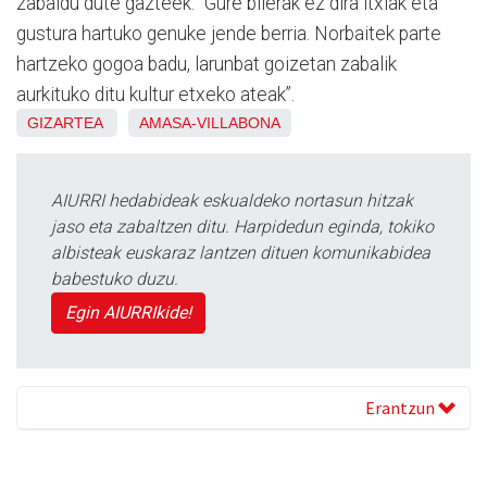
zabaldu dute gazteek: “Gure bilerak ez dira itxiak eta
gustura hartuko genuke jende berria. Norbaitek parte
hartzeko gogoa badu, larunbat goizetan zabalik
aurkituko ditu kultur etxeko ateak”.
GIZARTEA
AMASA-VILLABONA
AIURRI hedabideak eskualdeko nortasun hitzak
jaso eta zabaltzen ditu. Harpidedun eginda, tokiko
albisteak euskaraz lantzen dituen komunikabidea
babestuko duzu.
Egin AIURRIkide!
Erantzun