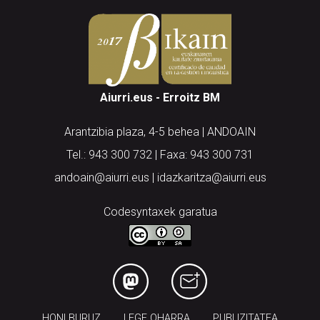
Aiurri.eus - Erroitz BM
Arantzibia plaza, 4-5 behea | ANDOAIN
Tel.: 943 300 732 | Faxa: 943 300 731
andoain@aiurri.eus | idazkaritza@aiurri.eus
Codesyntaxek garatua
HONI BURUZ
LEGE OHARRA
PUBLIZITATEA