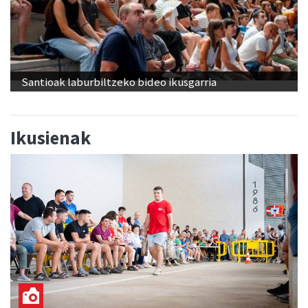
Santioak laburbiltzeko bideo ikusgarria
Ikusienak