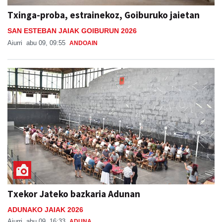
Txinga-proba, estrainekoz, Goiburuko jaietan
SAN ESTEBAN JAIAK GOIBURUN 2026
Aiurri
abu 09, 09:55
ANDOAIN
Txekor Jateko bazkaria Adunan
ADUNAKO JAIAK 2026
Aiurri
abu 09, 16:33
ADUNA