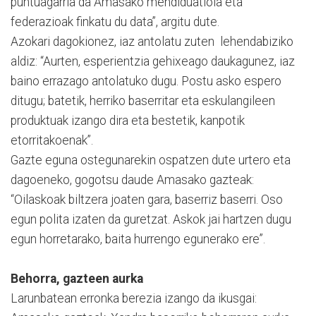
puntuagarria da Amasako mendiduatloia eta
federazioak finkatu du data”, argitu dute.
Azokari dagokionez, iaz antolatu zuten lehendabiziko
aldiz: “Aurten, esperientzia gehixeago daukagunez, iaz
baino errazago antolatuko dugu. Postu asko espero
ditugu; batetik, herriko baserritar eta eskulangileen
produktuak izango dira eta bestetik, kanpotik
etorritakoenak”.
Gazte eguna ostegunarekin ospatzen dute urtero eta
dagoeneko, gogotsu daude Amasako gazteak:
“Oilaskoak biltzera joaten gara, baserriz baserri. Oso
egun polita izaten da guretzat. Askok jai hartzen dugu
egun horretarako, baita hurrengo egunerako ere”.
Behorra, gazteen aurka
Larunbatean erronka berezia izango da ikusgai: