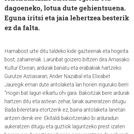
dagoeneko, lotua dute gehientsuena.
Eguna iritsi eta jaia lehertzea besterik
ez da falta.
Hamabost urte ditu taldeko kide gazteenak eta hogeita
bost, zaharrenak. Larunbat goizero biltzen dira Amasako
Kultur Etxean, ardurak banatu eta erabakiak hartzeko.
Gurutze Astiasaran, Ander Nazabal eta Elixabet
Jauregik eman dute antolaketa lan horien inguruko berri:
“Hogei bat lagun elkartu ohi gara. Bakoitzak bere ardurak
hartzen ditu eta astean zehar, lanak aurreratzen ditugu.
Bada bileretara etortzerik ez, baina antolaketa lanetan
aritzen denik ere. Ekitaldi bakoitzerako bi arduradun
aukeratzen ditugu eta guztiok laguntzeko prest izaten