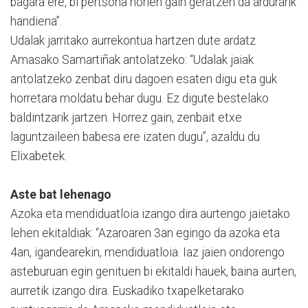
bagara ere, bi pertsona horien gain geratzen da ardurarik
handiena”.
Udalak jarritako aurrekontua hartzen dute ardatz
Amasako Samartiñak antolatzeko: “Udalak jaiak
antolatzeko zenbat diru dagoen esaten digu eta guk
horretara moldatu behar dugu. Ez digute bestelako
baldintzarik jartzen. Horrez gain, zenbait etxe
laguntzaileen babesa ere izaten dugu”, azaldu du
Elixabetek.
Aste bat lehenago
Azoka eta mendiduatloia izango dira aurtengo jaietako
lehen ekitaldiak: “Azaroaren 3an egingo da azoka eta
4an, igandearekin, mendiduatloia. Iaz jaien ondorengo
asteburuan egin genituen bi ekitaldi hauek, baina aurten,
aurretik izango dira. Euskadiko txapelketarako