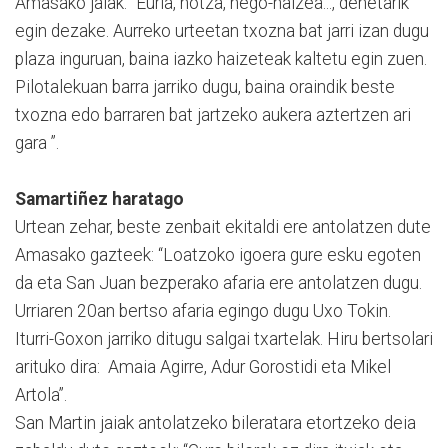
Amasako jaiak. “Euria, hotza, hego-haizea..., denetarik
egin dezake. Aurreko urteetan txozna bat jarri izan dugu
plaza inguruan, baina iazko haizeteak kaltetu egin zuen.
Pilotalekuan barra jarriko dugu, baina oraindik beste
txozna edo barraren bat jartzeko aukera aztertzen ari
gara ”.
Samartiñez haratago
Urtean zehar, beste zenbait ekitaldi ere antolatzen dute
Amasako gazteek: “Loatzoko igoera gure esku egoten
da eta San Juan bezperako afaria ere antolatzen dugu.
Urriaren 20an bertso afaria egingo dugu Uxo Tokin.
Iturri-Goxon jarriko ditugu salgai txartelak. Hiru bertsolari
arituko dira: Amaia Agirre, Adur Gorostidi eta Mikel
Artola”.
San Martin jaiak antolatzeko bileratara etortzeko deia