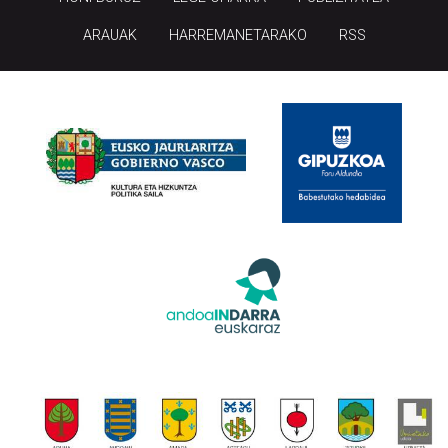
ARAUAK
HARREMANETARAKO
RSS