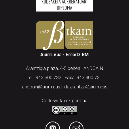
Aiurri.eus - Erroitz BM
Arantzibia plaza, 4-5 behea | ANDOAIN
Tel.: 943 300 732 | Faxa: 943 300 731
andoain@aiurri.eus | idazkaritza@aiurri.eus
Codesyntaxek garatua