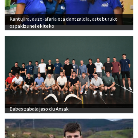
Kantujira, auzo-afaria eta dantzaldia, asteburuko
ospakizunei ekiteko
Babes zabala jaso du Ansak