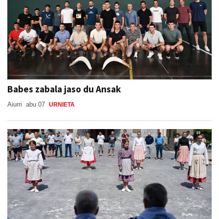
Babes zabala jaso du Ansak
Aiurri
abu 07
URNIETA