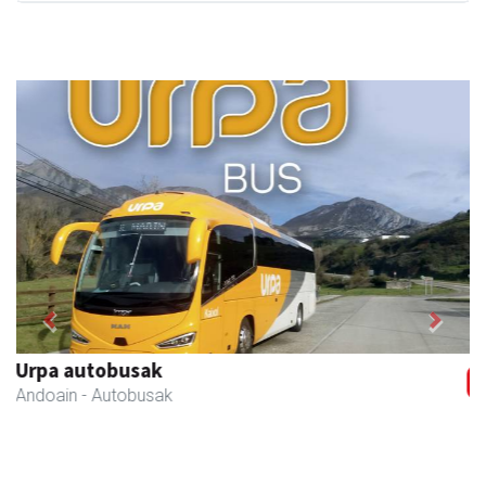
Previous
Next
Urnietako Udala
Urnieta
- Udaletxeak