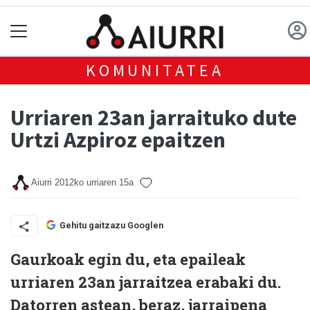
KOMUNITATEA
Urriaren 23an jarraituko dute
Urtzi Azpiroz epaitzen
Aiurri
2012ko urriaren 15a
Gehitu gaitzazu Googlen
Gaurkoak egin du, eta epaileak
urriaren 23an jarraitzea erabaki du.
Datorren astean, beraz, jarraipena