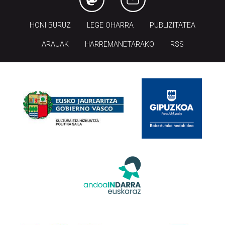
HONI BURUZ
LEGE OHARRA
PUBLIZITATEA
ARAUAK
HARREMANETARAKO
RSS