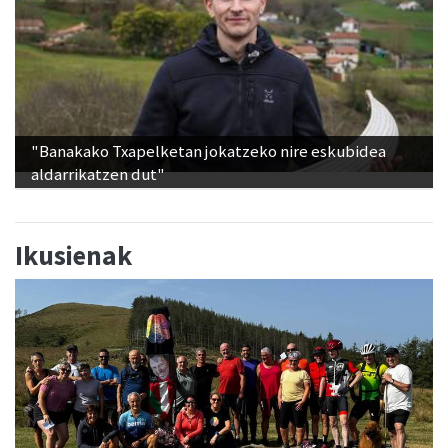
"Banakako Txapelketan jokatzeko nire eskubidea
aldarrikatzen dut"
Ikusienak