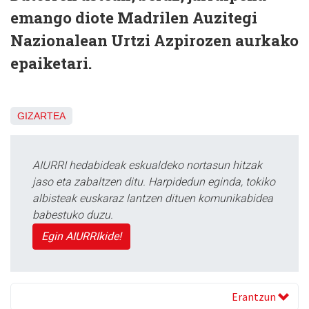
emango diote Madrilen Auzitegi
Nazionalean Urtzi Azpirozen aurkako
epaiketari.
GIZARTEA
AIURRI hedabideak eskualdeko nortasun hitzak
jaso eta zabaltzen ditu. Harpidedun eginda, tokiko
albisteak euskaraz lantzen dituen komunikabidea
babestuko duzu.
Egin AIURRIkide!
Erantzun