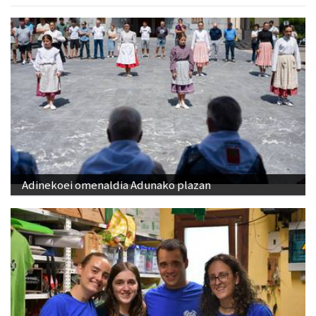
Adinekoei omenaldia Adunako plazan