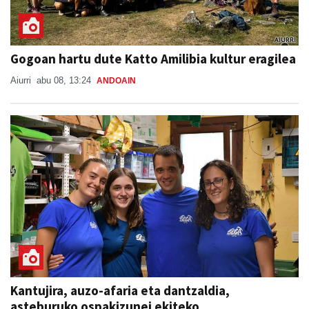
Gogoan hartu dute Katto Amilibia kultur eragilea
Aiurri
abu 08, 13:24
ANDOAIN
Kantujira, auzo-afaria eta dantzaldia,
asteburuko ospakizunei ekiteko