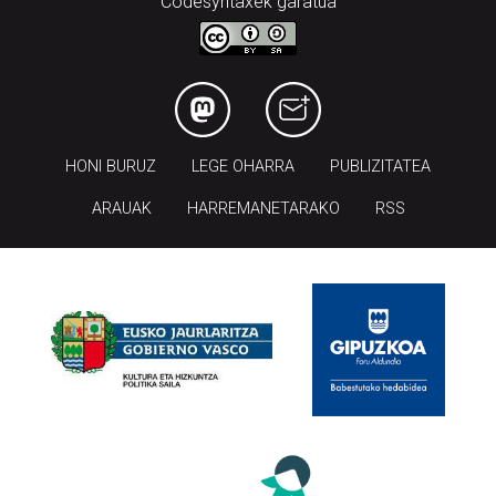
Codesyntaxek garatua
HONI BURUZ
LEGE OHARRA
PUBLIZITATEA
ARAUAK
HARREMANETARAKO
RSS