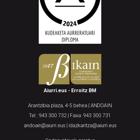
Aiurri.eus - Erroitz BM
Arantzibia plaza, 4-5 behea | ANDOAIN
Tel.: 943 300 732 | Faxa: 943 300 731
andoain@aiurri.eus | idazkaritza@aiurri.eus