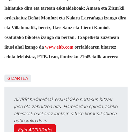
lehiatuko dira eta tartean eskualdekoak: Amasa eta Zizurkil
ordezkatuz Beñat Monfort eta Naiara Larrañaga izango dira
eta Villabonatik, berriz, Iker Sanz eta Lierni Kamiok
osatutako bikotea izango da bertan. Txapelketa zuzenean
ikusi ahal izango da
www.eitb.com
orrialdearen bitartez
edota telebistaz, ETB-1ean, iluntzeko 21:45etatik aurrera.
GIZARTEA
AIURRI hedabideak eskualdeko nortasun hitzak
jaso eta zabaltzen ditu. Harpidedun eginda, tokiko
albisteak euskaraz lantzen dituen komunikabidea
babestuko duzu.
Egin AIURRIkide!