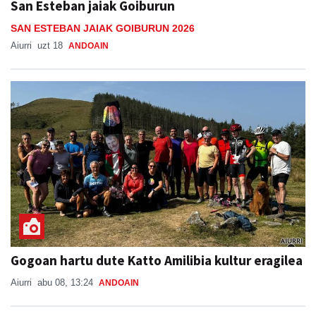
San Esteban jaiak Goiburun
SAN ESTEBAN JAIAK GOIBURUN 2026
Aiurri
uzt 18
ANDOAIN
Gogoan hartu dute Katto Amilibia kultur eragilea
Aiurri
abu 08, 13:24
ANDOAIN