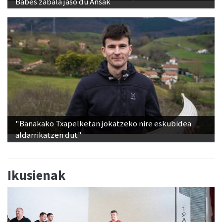
Babes zabala jaso du Ansak
"Banakako Txapelketan jokatzeko nire eskubidea
aldarrikatzen dut"
Ikusienak