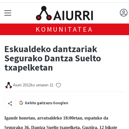
KOMUNITATEA
Eskualdeko dantzariak
Segurako Dantza Suelto
txapelketan
Aiurri
2012ko urriaren 11
Gehitu gaitzazu Googlen
Igande honetan, arratsaldeko 18:00etan, ospatuko da
Segurako 36. Dantza Suelto txapelketa. Guztira, 12 bikote