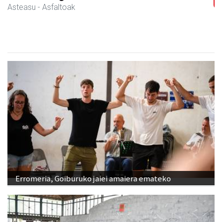
Asteasu
- Asfaltoak
Erromeria, Goiburuko jaiei amaiera emateko