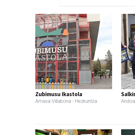
Zubimusu Ikastola
Salki
Amasa-Villabona
- Hezkuntza
Andoa