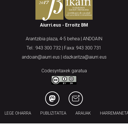
Aiurri.eus - Erroitz BM
Arantzibia plaza, 4-5 behea | ANDOAIN
Tel.: 943 300 732 | Faxa: 943 300 731
andoain@aiurri.eus | idazkaritza@aiurri.eus
Codesyntaxek garatua
LEGE OHARRA
PUBLIZITATEA
ARAUAK
HARREMANET