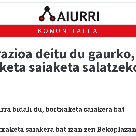
KOMUNITATEA
azioa deitu du gaurko,
keta saiaketa salatzek
a bidali du, bortxaketa saiakera bat
xaketa saiakera bat izan zen Bekoplazan