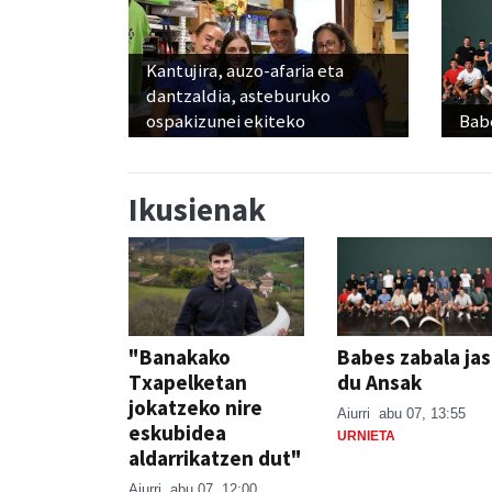
Kantujira, auzo-afaria eta
dantzaldia, asteburuko
ospakizunei ekiteko
Babe
Ikusienak
"Banakako
Babes zabala ja
Txapelketan
du Ansak
jokatzeko nire
Aiurri
abu 07, 13:55
eskubidea
URNIETA
aldarrikatzen dut"
Aiurri
abu 07, 12:00