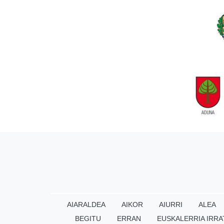
AIARALDEA
AIKOR
AIURRI
ALEA
BEGITU
ERRAN
EUSKALERRIA IRRA