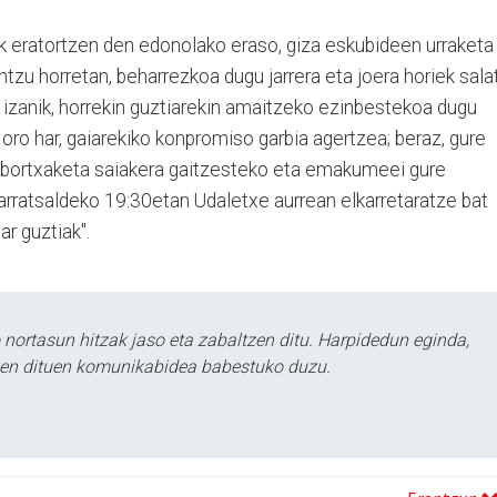
ik eratortzen den edonolako eraso, giza eskubideen urraketa
tzu horretan, beharrezkoa dugu jarrera eta joera horiek sala
izanik, horrekin guztiarekin amaitzeko ezinbestekoa dugu
 oro har, gaiarekiko konpromiso garbia agertzea; beraz, gure
 bortxaketa saiakera gaitzesteko eta emakumeei gure
, arratsaldeko 19:30etan Udaletxe aurrean elkarretaratze bat
ar guztiak".
ortasun hitzak jaso eta zabaltzen ditu. Harpidedun eginda,
tzen dituen komunikabidea babestuko duzu.