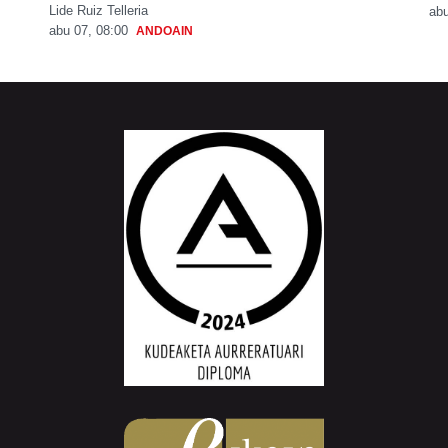
Lide Ruiz Telleria
abu
abu 07, 08:00
ANDOAIN