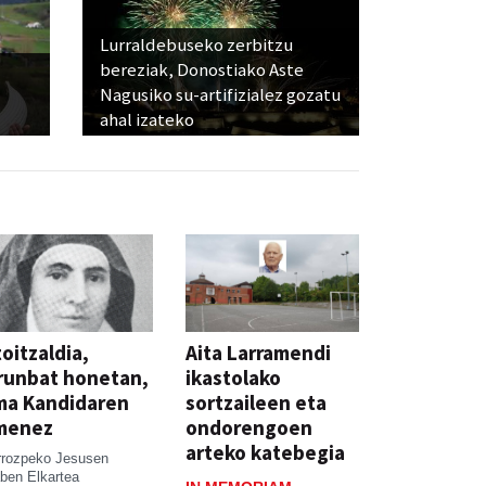
Lurraldebuseko zerbitzu
bereziak, Donostiako Aste
Nagusiko su-artifizialez gozatu
ahal izateko
oitzaldia,
Aita Larramendi
runbat honetan,
ikastolako
ma Kandidaren
sortzaileen eta
menez
ondorengoen
arteko katebegia
rrozpeko Jesusen
ben Elkartea