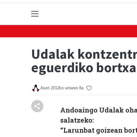
Udalak kontzentr
eguerdiko bortxa
Aiurri
2012ko urriaren 8a
Andoaingo Udalak oharr
salatzeko:
“Larunbat goizean bort