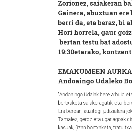
Zorionez, saiakeran ba
Gainera, abuztuan ere 
berri da, eta beraz, b
Hori horrela, gaur goi
bertan testu bat adost
19:30etarako, kontzent
EMAKUMEEN AURKAK
Andoaingo Udaleko Bo
"Andoaingo Udalak bere arbuio et
bortxaketa saiakeragatik, eta, be
Era berean, auzitegi judizialera j
Tamalez, geroz eta ugariagoak d
kasuak, (izan bortxaketa, tratu t