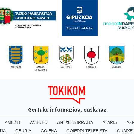
Gertuko informazioa, euskaraz
AMEZTI
ANBOTO
ANTXETA IRRATIA
ATARIA
AZP
TIA
GEURIA
GOIENA
GOIERRI TELEBISTA
GUAIXE