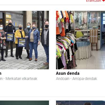
Erantzun
n
Asun denda
in
- Merkatari elkarteak
Andoain
- Arropa-dendak