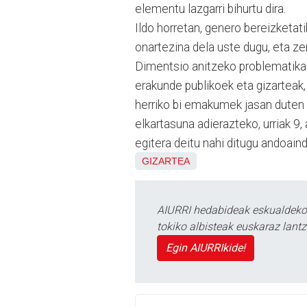
elementu lazgarri bihurtu dira.
Ildo horretan, genero bereizketat
onartezina dela uste dugu, eta zen
Dimentsio anitzeko problematika 
erakunde publikoek eta gizarteak,
herriko bi emakumek jasan duten
elkartasuna adierazteko, urriak 9
egitera deitu nahi ditugu andoaind
GIZARTEA
AIURRI hedabideak eskualdeko n
tokiko albisteak euskaraz lan
Egin AIURRIkide!