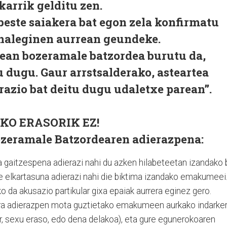
karrik gelditu zen.
beste saiakera bat egon zela konfirmatu
i ahaleginen aurrean geundeke.
zean bozeramale batzordea burutu da,
u dugu. Gaur arrstsalderako, asteartea
razio bat deitu dugu udaletxe parean”.
O ERASORIK EZ!
zeramale Batzordearen adierazpena:
a gaitzespena adierazi nahi du azken hilabeteetan izandako 
re elkartasuna adierazi nahi die biktima izandako emakumeei
oko da akusazio partikular gixa epaiak aurrera eginez gero.
ira adierazpen mota guztietako emakumeen aurkako indarker
xar, sexu eraso, edo dena delakoa), eta gure egunerokoaren