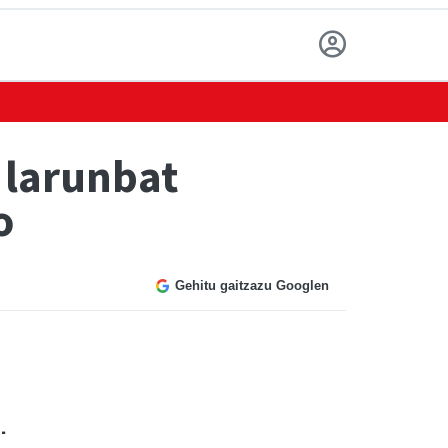
 larunbat
o
Gehitu gaitzazu Googlen
.