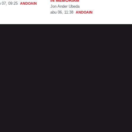
IN MEMORIAM
 07, 09:25
ANDOAIN
Jon Ander Ubeda
abu 06, 11:38
ANDOAIN