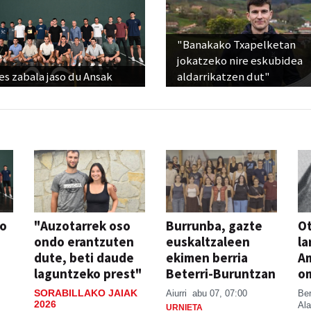
"Banakako Txapelketan
jokatzeko nire eskubidea
s zabala jaso du Ansak
aldarrikatzen dut"
so
"Auzotarrek oso
Burrunba, gazte
Ot
ondo erantzuten
euskaltzaleen
la
dute, beti daude
ekimen berria
A
laguntzeko prest"
Beterri-Buruntzan
o
SORABILLAKO JAIAK
Aiurri
abu 07, 07:00
Be
2026
Ala
URNIETA