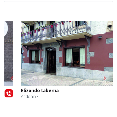
Previous
Next
Elizondo taberna
Andoain
-