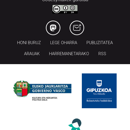
HONI BURUZ
LEGE OHARRA
PUBLIZITATEA
ARAUAK
HARREMANETARAKO
RSS