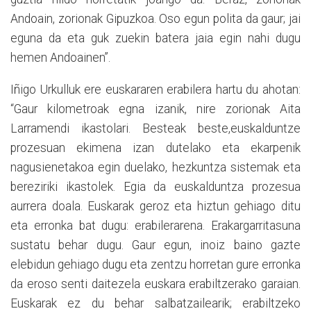
Andoain, zorionak Gipuzkoa. Oso egun polita da gaur; jai
eguna da eta guk zuekin batera jaia egin nahi dugu
hemen Andoainen”.
Iñigo Urkulluk ere euskararen erabilera hartu du ahotan:
“Gaur kilometroak egna izanik, nire zorionak Aita
Larramendi ikastolari. Besteak beste,euskalduntze
prozesuan ekimena izan dutelako eta ekarpenik
nagusienetakoa egin duelako, hezkuntza sistemak eta
bereziriki ikastolek. Egia da euskalduntza prozesua
aurrera doala. Euskarak geroz eta hiztun gehiago ditu
eta erronka bat dugu: erabilerarena. Erakargarritasuna
sustatu behar dugu. Gaur egun, inoiz baino gazte
elebidun gehiago dugu eta zentzu horretan gure erronka
da eroso senti daitezela euskara erabiltzerako garaian.
Euskarak ez du behar salbatzailearik; erabiltzeko