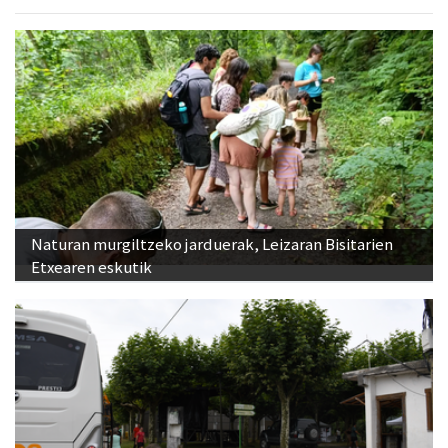
Naturan murgiltzeko jarduerak, Leizaran Bisitarien
Etxearen eskutik