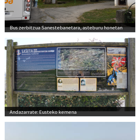
Bus zerbitzua Sanestebanetara, asteburu honetan
Andazarrate: Eusteko kemena