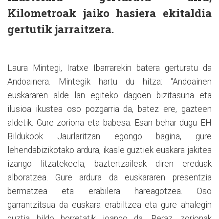
Kilometroak jaiko hasiera ekitaldia
gertutik jarraitzera.
Laura Mintegi, Iratxe Ibarrarekin batera gerturatu da
Andoainera. Mintegik hartu du hitza: “Andoainen
euskararen alde lan egiteko dagoen bizitasuna eta
ilusioa ikustea oso pozgarria da, batez ere, gazteen
aldetik. Gure zoriona eta babesa. Esan behar dugu EH
Bildukook Jaurlaritzan egongo bagina, gure
lehendabizikotako ardura, ikasle guztiek euskara jakitea
izango litzatekeela, baztertzaileak diren ereduak
alboratzea. Gure ardura da euskararen presentzia
bermatzea eta erabilera hareagotzea. Oso
garrantzitsua da euskara erabiltzea eta gure ahalegin
guztia hildo horretatik joango da. Beraz, zorionak