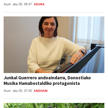
Aiurri
abu 05, 08:47
ADUNA
Junkal Guerrero andoaindarra, Donostiako
Musika Hamabostaldiko protagonista
Aiurri
abu 05, 07:00
ANDOAIN