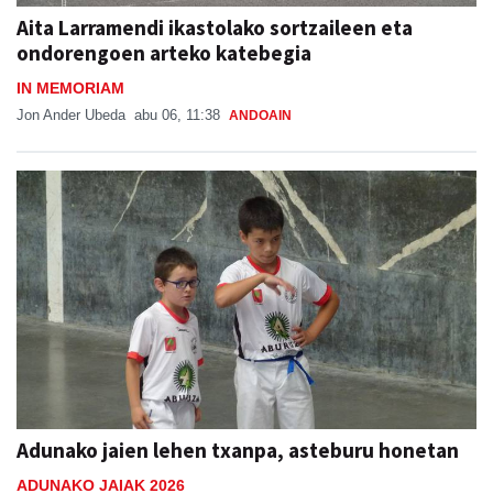
Aita Larramendi ikastolako sortzaileen eta
ondorengoen arteko katebegia
IN MEMORIAM
Jon Ander Ubeda
abu 06, 11:38
ANDOAIN
Adunako jaien lehen txanpa, asteburu honetan
ADUNAKO JAIAK 2026