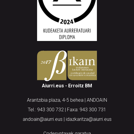
Aiurri.eus - Erroitz BM
Arantzibia plaza, 4-5 behea | ANDOAIN
Tel.: 943 300 732 | Faxa: 943 300 731
andoain@aiurri.eus | idazkaritza@aiurri.eus
Codesyntaxek garatua