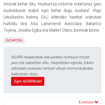
tresnak behar ditu. Hezkuntza sistema indartzeaz gain,
euskaldunok erabili egin behar dugu euskara”. Iñigo
Urkullurekin batera, EAJ alderdiko hainbat ordezkari
hurbildu dira Aita Larramendi ikastolara: Bakartxo
Tejeria, Joseba Egiba eta Markel Olano, besteak beste.
GIZARTEA
AIURRI hedabideak eskualdeko nortasun hitzak
jaso eta zabaltzen ditu. Harpidedun eginda, tokiko
albisteak euskaraz lantzen dituen komunikabidea
babestuko duzu.
Egin AIURRIkide!
Erantzun