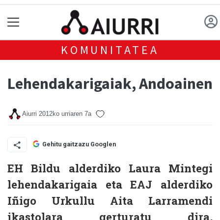
KOMUNITATEA
Lehendakarigaiak, Andoainen
Aiurri
2012ko urriaren 7a
Gehitu gaitzazu Googlen
EH Bildu alderdiko Laura Mintegi
lehendakarigaia eta EAJ alderdiko
Iñigo Urkullu Aita Larramendi
ikastolara gerturatu dira,