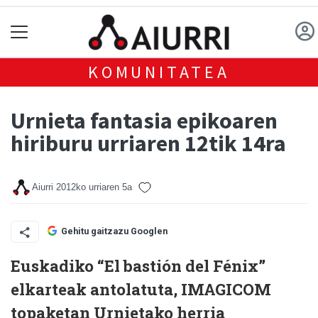
KOMUNITATEA
Urnieta fantasia epikoaren
hiriburu urriaren 12tik 14ra
Aiurri
2012ko urriaren 5a
Gehitu gaitzazu Googlen
Euskadiko “El bastión del Fénix”
elkarteak antolatuta, IMAGICOM
topaketan Urnietako herria