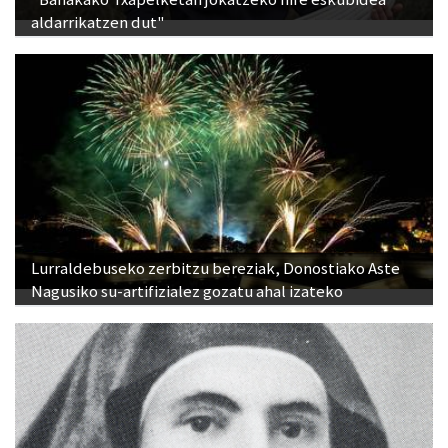
aldarrikatzen dut"
Lurraldebuseko zerbitzu bereziak, Donostiako Aste
Nagusiko su-artifizialez gozatu ahal izateko