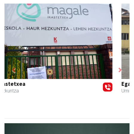
Previous
Next
Egape Ikastola
Urnieta
- Hezkuntza