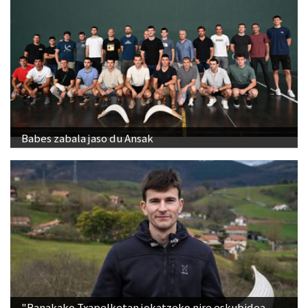
Babes zabala jaso du Ansak
"Banakako Txapelketan jokatzeko nire eskubidea