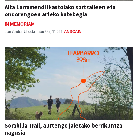
Aita Larramendi ikastolako sortzaileen eta
ondorengoen arteko katebegia
IN MEMORIAM
Jon Ander Ubeda
abu 06, 11:38
ANDOAIN
Sorabilla Trail, aurtengo jaietako berrikuntza
nagusia