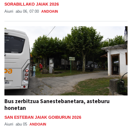
SORABILLAKO JAIAK 2026
Aiurri
abu 06, 07:00
ANDOAIN
Bus zerbitzua Sanestebanetara, asteburu
honetan
SAN ESTEBAN JAIAK GOIBURUN 2026
Aiurri
abu 05
ANDOAIN