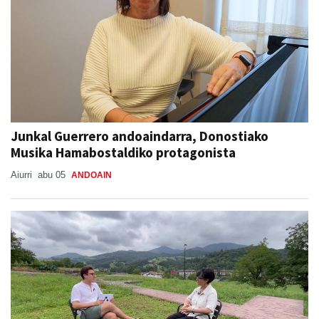
Junkal Guerrero andoaindarra, Donostiako
Musika Hamabostaldiko protagonista
Aiurri
abu 05
ANDOAIN