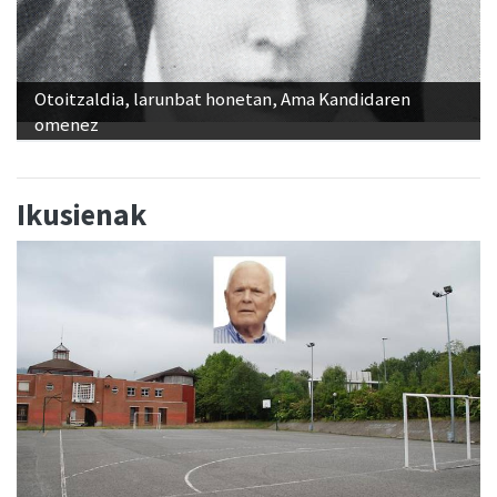
Otoitzaldia, larunbat honetan, Ama Kandidaren
omenez
Ikusienak