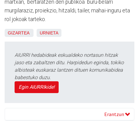
martxan, bertaratzen den publikoa buru-belarri
murgilaraziz, proiekzio, hitzaldi, tailer, mahai-inguru eta
rol jokoak tarteko.
GIZARTEA
URNIETA
AIURRI hedabideak eskualdeko nortasun hitzak
jaso eta zabaltzen ditu. Harpidedun eginda, tokiko
albisteak euskaraz lantzen dituen komunikabidea
babestuko duzu.
Egin AIURRIkide!
Erantzun