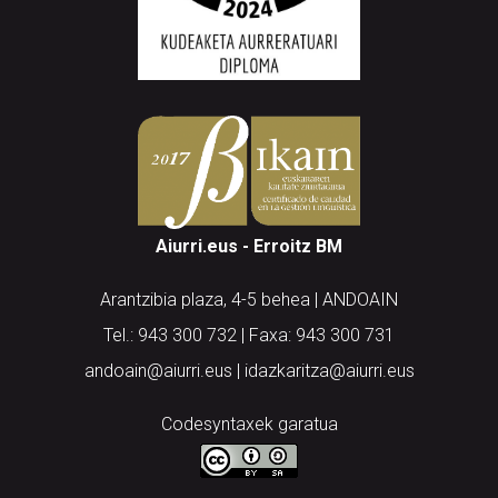
Aiurri.eus - Erroitz BM
Arantzibia plaza, 4-5 behea | ANDOAIN
Tel.: 943 300 732 | Faxa: 943 300 731
andoain@aiurri.eus | idazkaritza@aiurri.eus
Codesyntaxek garatua