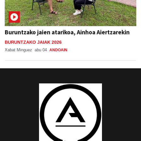
Buruntzako jaien atarikoa, Ainhoa Aiertzarekin
BURUNTZAKO JAIAK 2026
Xabat Minguez
abu 04
ANDOAIN