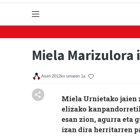
Miela Marizulora i
Aiurri
2012ko urriaren 1a
Miela Urnietako jaien z
elizako kanpandorretik
esan zion, agurra eta g
izan dira herritarren 