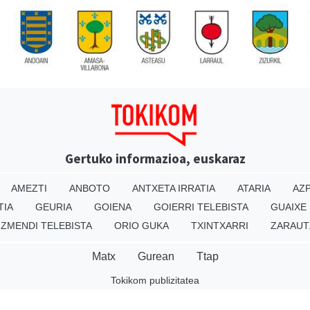
Gertuko informazioa, euskaraz
AMEZTI
ANBOTO
ANTXETA IRRATIA
ATARIA
AZP
TIA
GEURIA
GOIENA
GOIERRI TELEBISTA
GUAIXE
IZMENDI TELEBISTA
ORIO GUKA
TXINTXARRI
ZARAUT
Matx
Gurean
Ttap
Tokikom publizitatea
v16.25.0