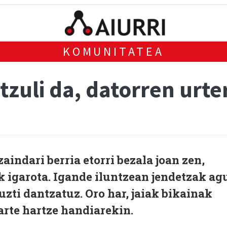
KOMUNITATEA
tzuli da, datorren urte
aindari berria etorri bezala joan zen,
 igarota. Igande iluntzean jendetzak ag
uzti dantzatuz. Oro har, jaiak bikainak
parte hartze handiarekin.