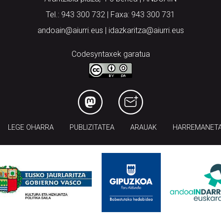
Tel.: 943 300 732 | Faxa: 943 300 731
andoain@aiurri.eus | idazkaritza@aiurri.eus
Codesyntaxek garatua
LEGE OHARRA
PUBLIZITATEA
ARAUAK
HARREMANET