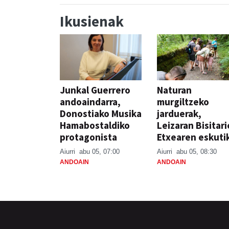
Ikusienak
Junkal Guerrero
Naturan
andoaindarra,
murgiltzeko
Donostiako Musika
jarduerak,
Hamabostaldiko
Leizaran Bisitar
protagonista
Etxearen eskuti
Aiurri
abu 05, 07:00
Aiurri
abu 05, 08:30
ANDOAIN
ANDOAIN