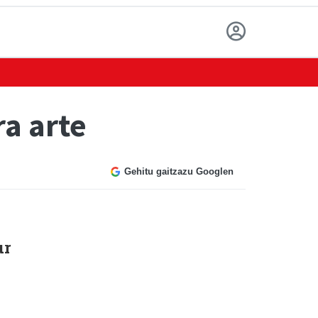
ra arte
Gehitu gaitzazu Googlen
ur