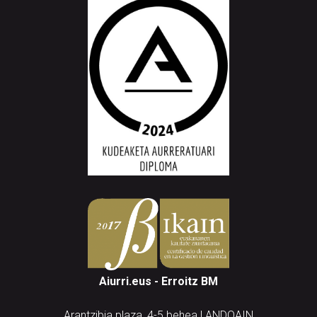
Aiurri.eus - Erroitz BM
Arantzibia plaza, 4-5 behea | ANDOAIN