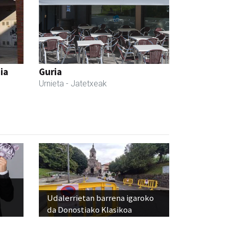
ia
Guria
Urnieta
- Jatetxeak
Udalerrietan barrena igaroko
da Donostiako Klasikoa