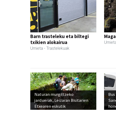
Barn trasteleku eta biltegi
Maga
txikien alokairua
Urniet
Urnieta
- Trastelekuak
Naturan murgiltzeko
Bus
jarduerak, Leizaran Bisitarien
San
Etxearen eskutik
hon