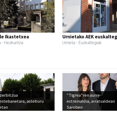
le Ikastetxea
Urnietako AEK euskalteg
a
- Hezkuntza
Urnieta
- Euskaltegiak
 zerbitzua
"Tigrea"ren aurre-
estebanetara, asteburu
estreinaldia, arratsaldean
etan
Saroben