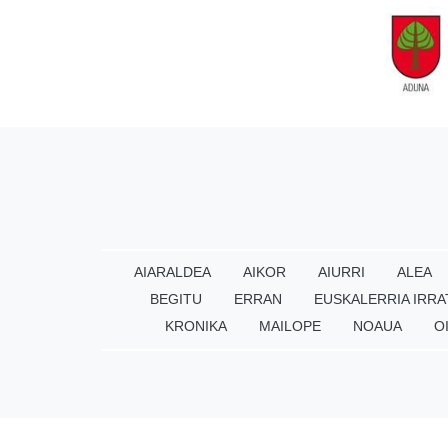
AIARALDEA
AIKOR
AIURRI
ALEA
BEGITU
ERRAN
EUSKALERRIA IRRA
KRONIKA
MAILOPE
NOAUA
O