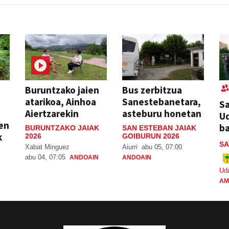
Buruntzako jaien
Bus zerbitzua
atarikoa, Ainhoa
Sanestebanetara,
Sa
Aiertzarekin
asteburu honetan
Ud
ien
ba
BURUNTZAKO JAIAK
SAN ESTEBAN JAIAK
k
2026
GOIBURUN 2026
SA
Xabat Minguez
Aiurri
abu 05, 07:00
abu 04, 07:05
ANDOAIN
ANDOAIN
Ud
AM