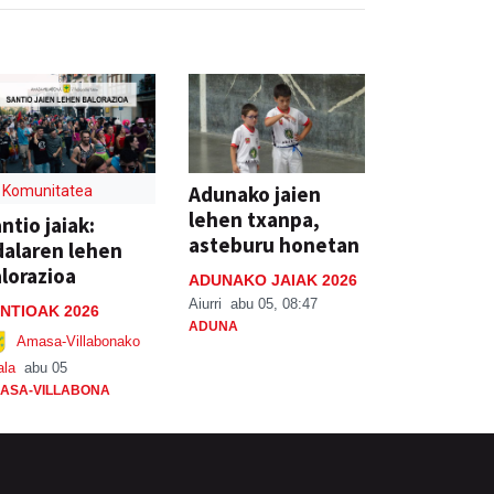
Adunako jaien
Komunitatea
lehen txanpa,
ntio jaiak:
asteburu honetan
alaren lehen
lorazioa
ADUNAKO JAIAK 2026
Aiurri
abu 05, 08:47
NTIOAK 2026
ADUNA
Amasa-Villabonako
ala
abu 05
ASA-VILLABONA