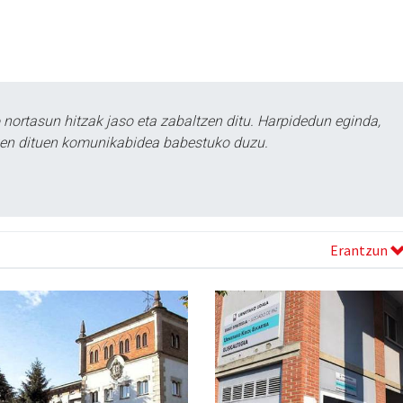
ortasun hitzak jaso eta zabaltzen ditu. Harpidedun eginda,
tzen dituen komunikabidea babestuko duzu.
Erantzun