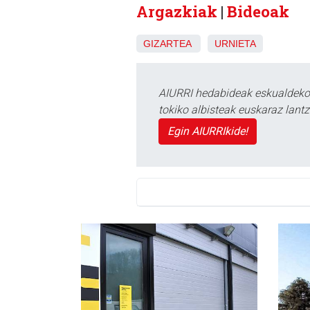
Argazkiak
|
Bideoak
GIZARTEA
URNIETA
AIURRI hedabideak eskualdeko n
tokiko albisteak euskaraz lan
Egin AIURRIkide!