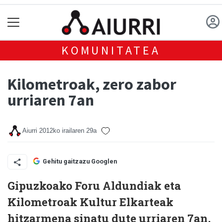
KOMUNITATEA
Kilometroak, zero zabor
urriaren 7an
Aiurri
2012ko irailaren 29a
Gehitu gaitzazu Googlen
Gipuzkoako Foru Aldundiak eta
Kilometroak Kultur Elkarteak
hitzarmena sinatu dute urriaren 7an,