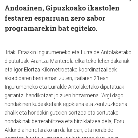
Andoainen, Gipuzkoako ikastolen
festaren esparruan zero zabor
programarekin bat egiteko.
Iñaki Errazkin Ingurumeneko eta Lurralde Antolaketako
diputatuak. Arantza Manterola elkarteko lehendakariak
eta Igor Elortza Kilometroetako koordinatzaileak
akordioaren berri eman zuten, irailaren 21ean.
Ingurumeneko eta Lurralde Antolaketako diputatuak
garrantzi handikotzat jo zuen hitzarmena: “Argi dago
hondakinen kudeaketarik egokiena eta zentzuzkoena
ahalik eta hondakin gutxien sortzea eta sortutako
hondakinak berrerabiltzea eta birziklatzea dela; Foru
Aldundia horretarako ari da lanean, eta norabide