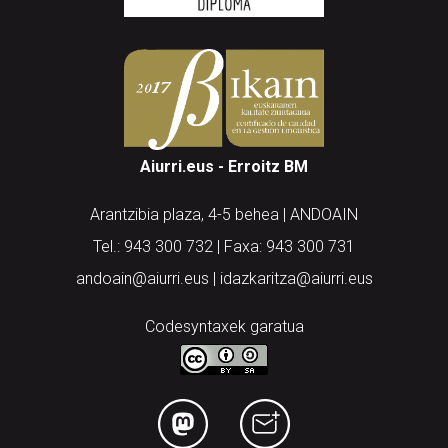
Aiurri.eus - Erroitz BM
Arantzibia plaza, 4-5 behea | ANDOAIN
Tel.: 943 300 732 | Faxa: 943 300 731
andoain@aiurri.eus | idazkaritza@aiurri.eus
Codesyntaxek garatua