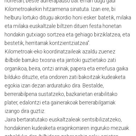
horretan, beste aurrerapauso bat eman dugu gaur
Kilometroakekin hitzarmena sinatuta. Izan ere, bi
helburu lortuko ditugu akordio honi esker: batetik, milaka
eta milaka euskaltzale biltzen dituen festa honetan
hondakin gutxiago sortzea eta gehiago birziklatzea, eta
bestetik, herritarrak kontzientziatzea”.
Kilometroak-eko koordinatzaileak azaldu zuenez
ibilbide barruko txosna eta jantoki guztietako zati
organikoa, beira, ontzi arinak, papera eta errefusa gaika
bilduko dituzte, eta ondoren zati bakoitzak kudeaketa
egokia izan dezan arduratuko dira. Bestalde,
berrerabilpena sustatzeko, bazkarietan erabilitako
plater, edalontzi eta gainerakoak berrerabilgarriak
izango dira guztiz.
Jaira bertaratutako euskaltzaleak sentsibilizatzeko,
hondakinen kudeaketa eraginkorraren inguruko mezuak