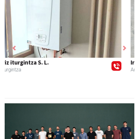
Previous
Next
Iraola aholkularitza
Amasa-Villabona
- Abokatuak