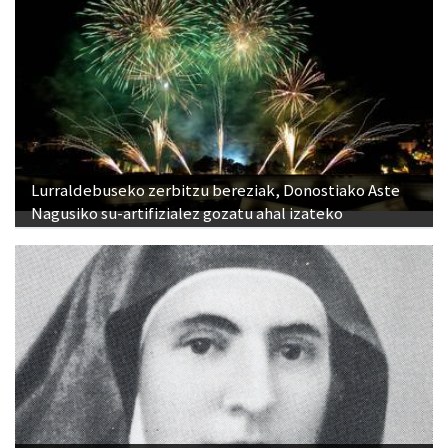
Lurraldebuseko zerbitzu bereziak, Donostiako Aste
Nagusiko su-artifizialez gozatu ahal izateko