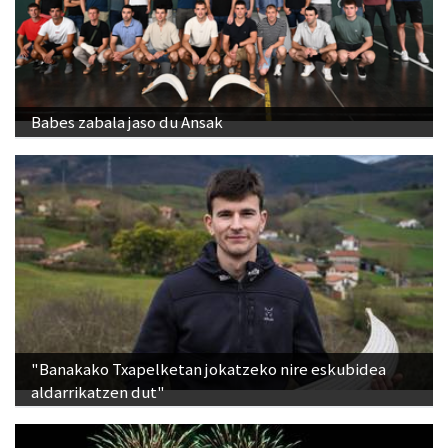
Babes zabala jaso du Ansak
"Banakako Txapelketan jokatzeko nire eskubidea
aldarrikatzen dut"