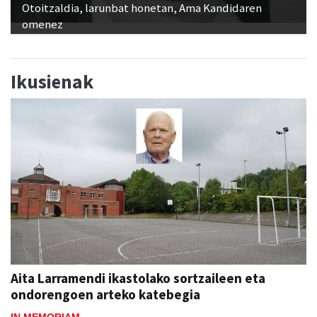
Otoitzaldia, larunbat honetan, Ama Kandidaren
omenez
Ikusienak
Aita Larramendi ikastolako sortzaileen eta
ondorengoen arteko katebegia