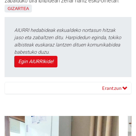
zabalduko dira ibilbidean zehar nahiz esku-orrietan.
GIZARTEA
AIURRI hedabideak eskualdeko nortasun hitzak
jaso eta zabaltzen ditu. Harpidedun eginda, tokiko
albisteak euskaraz lantzen dituen komunikabidea
babestuko duzu.
Egin AIURRIkide!
Erantzun