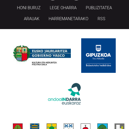
HONI BURUZ
LEGE OHARRA
PUBLIZITATEA
ARAUAK
HARREMANETARAKO
RSS