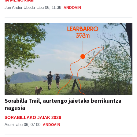
IN MEMORIAM
Jon Ander Ubeda
abu 06, 11:38
ANDOAIN
Sorabilla Trail, aurtengo jaietako berrikuntza
nagusia
SORABILLAKO JAIAK 2026
Aiurri
abu 06, 07:00
ANDOAIN