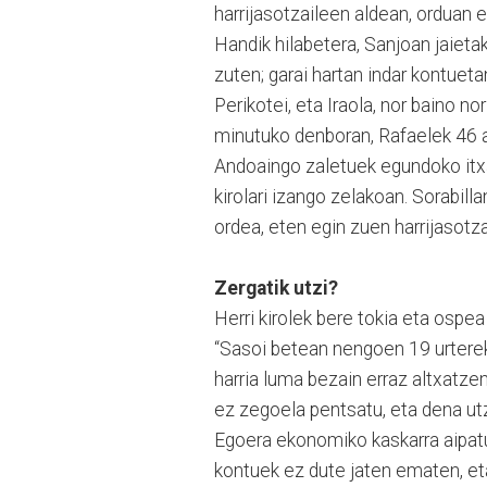
harrijasotzaileen aldean, orduan 
Handik hilabetera, Sanjoan jaietak
zuten; garai hartan indar kontuet
Perikotei, eta Iraola, nor baino no
minutuko denboran, Rafaelek 46 ald
Andoaingo zaletuek egundoko itxaro
kirolari izango zelakoan. Sorabill
ordea, eten egin zuen harrijasotza
Zergatik utzi?
Herri kirolek bere tokia eta ospea
“Sasoi betean nengoen 19 urtereki
harria luma bezain erraz altxatzen
ez zegoela pentsatu, eta dena utz
Egoera ekonomiko kaskarra aipatu
kontuek ez dute jaten ematen, eta