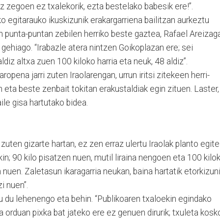
ez zegoen ez txalekorik, ezta bestelako babesik ere!”.
o egitarauko ikuskizunik erakargarriena bailitzan aurkeztu
an punta-puntan zebilen herriko beste gaztea, Rafael Areizag
r gehiago. “Irabazle atera nintzen Goikoplazan ere; sei
iz altxa zuen 100 kiloko harria eta neuk, 48 aldiz”.
pena jarri zuten Iraolarengan, urrun iritsi zitekeen herri-
an eta beste zenbait tokitan erakustaldiak egin zituen. Laster,
ile gisa hartutako bidea.
 zuten gizarte hartan, ez zen erraz ulertu Iraolak planto egite
n; 90 kilo pisatzen nuen, mutil liraina nengoen eta 100 kilo
 nuen. Zaletasun ikaragarria neukan, baina hartatik etorkizun
i nuen”.
 du lehenengo eta behin. “Publikoaren txaloekin egindako
 orduan pixka bat jateko ere ez genuen dirurik; txuleta kosk