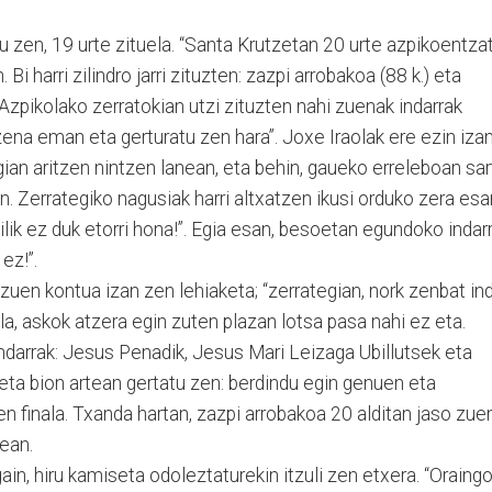
tu zen, 19 urte zituela. “Santa Krutzetan 20 urte azpikoentza
i harri zilindro jarri zituzten: zazpi arrobakoa (88 k.) eta
, Azpikolako zerratokian utzi zituzten nahi zuenak indarrak
zena eman eta gerturatu zen hara”. Joxe Iraolak ere ezin iza
egian aritzen nintzen lanean, eta behin, gaueko erreleboan sar
ion. Zerrategiko nagusiak harri altxatzen ikusi orduko zera esa
ilik ez duk etorri hona!”. Egia esan, besoetan egundoko indar
 ez!”.
zuen kontua izan zen lehiaketa; “zerrategian, nork zenbat in
la, askok atzera egin zuten plazan lotsa pasa nahi ez eta.
ndarrak: Jesus Penadik, Jesus Mari Leizaga Ubillutsek eta
eta bion artean gertatu zen: berdindu egin genuen eta
n finala. Txanda hartan, zazpi arrobakoa 20 alditan jaso zue
 epean.
n, hiru kamiseta odoleztaturekin itzuli zen etxera. “Oraing