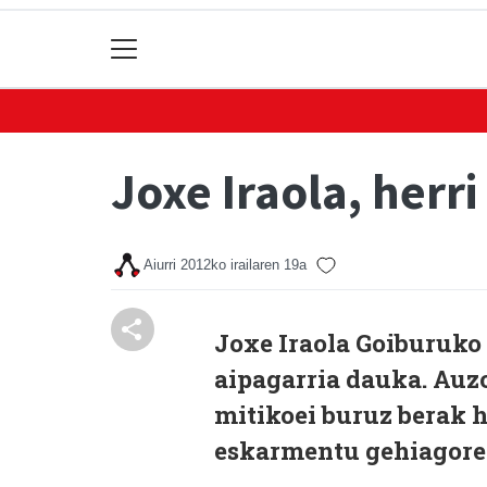
Joxe Iraola, herr
Aiurri
2012ko irailaren 19a
Joxe Iraola Goiburuko 
aipagarria dauka. Auzo 
mitikoei buruz berak h
eskarmentu gehiagore