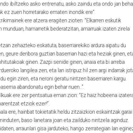
ndo ibiltzeko asko entrenatu, asko zaindu eta ondo jan beha
ak ez zuen horretarako ematen inondik ere”.
trikimainek ere atzera eragiten zioten. “Elkarren eskutik
n munduan, hamarretik bederatzitan, amarruak izaten zirela
zetzan zehazteko eskatuta, baserriarekiko ardura aipatu du
en, geure denbora guztian baserrian hazi eta heziak ginen, et
hitutakoak ginen. Zazpi senide ginen, anaia eta bi arreba
dueroko langilea zen, eta lan istripuz hil zen argi indarrak jot
du egin ziren, eta neroni geratu nintzen baserriaren kargu.
baserria abandonatu egin behar nuen...”.
kuak ere zer pentsatua eman zion: “Ez haiz hobeena izater
narentzat etziok ezer!”.
hala ere, hainbat tokietatik heldu zitzaizkion eskaintzak garai
 ninduten, baso lanetara joan eta zailduko nintzela aginduz.
idaten, arraunlari gisa jarduteko, hango zerrategian lan egine