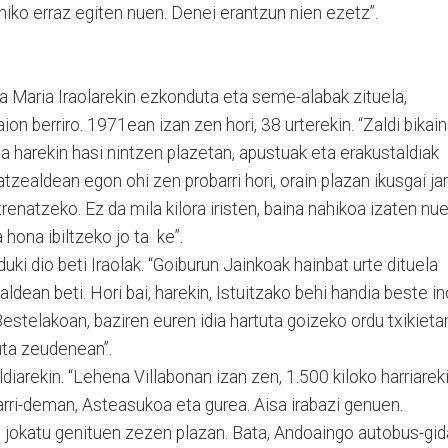
hiko erraz egiten nuen. Denei erantzun nien ezetz”.
da Maria Iraolarekin ezkonduta eta seme-alabak zituela,
ion berriro. 1971ean izan zen hori, 38 urterekin. “Zaldi bikai
a harekin hasi nintzen plazetan, apustuak eta erakustaldiak
tzealdean egon ohi zen probarri hori, orain plazan ikusgai jar
renatzeko. Ez da mila kilora iristen, baina nahikoa izaten nu
hona ibiltzeko jo ta ke”.
ki dio beti Iraolak. “Goiburun Jainkoak hainbat urte dituela
ealdean beti. Hori bai, harekin, Istuitzako behi handia beste in
Bestelakoan, baziren euren idia hartuta goizeko ordu txikieta
uta zeudenean”.
diarekin. “Lehena Villabonan izan zen, 1.500 kiloko harriareki
rri-deman, Asteasukoa eta gurea. Aisa irabazi genuen.
 jokatu genituen zezen plazan. Bata, Andoaingo autobus-gid