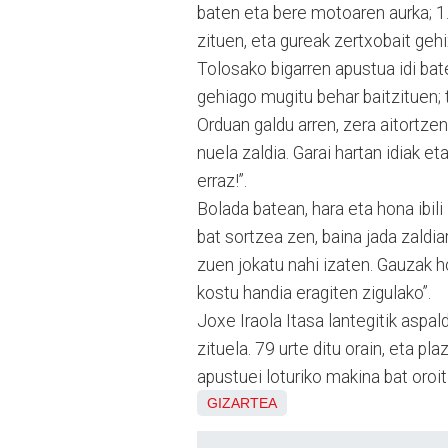
baten eta bere motoaren aurka; 1
zituen, eta gureak zertxobait geh
Tolosako bigarren apustua idi bate
gehiago mugitu behar baitzituen;
Orduan galdu arren, zera aitortzen
nuela zaldia. Garai hartan idiak e
erraz!”.
Bolada batean, hara eta hona ibili
bat sortzea zen, baina jada zaldi
zuen jokatu nahi izaten. Gauzak h
kostu handia eragiten zigulako”.
Joxe Iraola Itasa lantegitik aspald
zituela. 79 urte ditu orain, eta pla
apustuei loturiko makina bat oroi
GIZARTEA