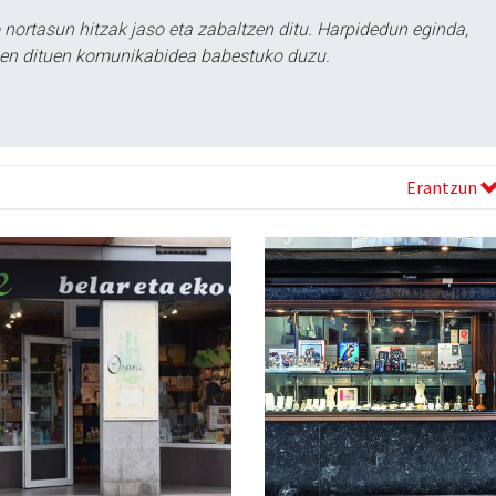
ortasun hitzak jaso eta zabaltzen ditu. Harpidedun eginda,
tzen dituen komunikabidea babestuko duzu.
Erantzun