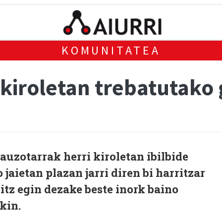
KOMUNITATEA
i kiroletan trebatutako
auzotarrak herri kiroletan ibilbide
jaietan plazan jarri diren bi harritzar
itz egin dezake beste inork baino
kin.