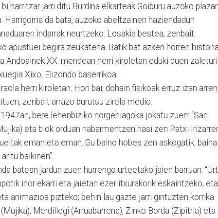
bi harritzar jarri ditu Burdina elkarteak Goiburu auzoko plazan
. Harrigorria da bata, auzoko abeltzainen haziendadun
aduaren indarrak neurtzeko. Losakia bestea, zenbait
ko apustuei begira zeukatena. Batik bat azken horren histori
da Andoainek XX. mendean herri kiroletan eduki duen zaleturi
xuegia Xixo, Elizondo baserrikoa.
aola herri kiroletan. Hori bai, dohain fisikoak erruz izan arren
zituen, zenbait arrazo burutsu zirela medio.
, 1947an, bere lehenbiziko norgehiagoka jokatu zuen: “San
(Mujika) eta biok orduan nabarmentzen hasi zen Patxi Irizarre
 bueltak eman eta eman. Gu baino hobea zen askogatik, baina
aritu baikinen”.
nda batean jardun zuen hurrengo urteetako jaien barruan. “Ur
otik inor ekarri eta jaietan ezer itxurakorik eskaintzeko, eta
a animazioa pizteko; behin lau gazte jarri gintuzten korrika
 (Mujika), Merdillegi (Arruabarrena), Zinko Borda (Zipitria) eta