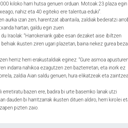
.000 kiloko harri hutsa genuen orduan. Motoak 23 plaza egin
ixeago, nahiz eta 40 egiteko ere talentua eduki”.
n aurka izan zen; harentzat abantaila, zaldiak bederatzi arro
 txanda hartan, galdu egin zuen.
 du Iraolak: “Harrokeriarik gabe esan dezaket aise ibiltzen
ta behiak ikusten ziren ugari plazetan, baina nekez gurea beza
 zen herriz herri erakustaldiak eginez. “Gure asmoa apusture
aren indarra nahikoa ezagutzen zen bazterretan, eta inork ez
orrela, zaldia Aian saldu genuen, hura elikatzeak eta zaintze
i erretiratu bazen ere, badira bi urte baserriko lanak utzi
zan dauden bi harritzarrak ikusten dituen aldiro, herri kirolei e
tzapen pizten zaio.