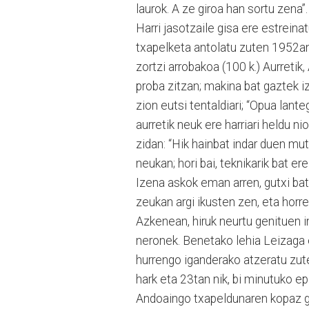
laurok. A ze giroa han sortu zena”.
Harri jasotzaile gisa ere estreina
txapelketa antolatu zuten 1952an. B
zortzi arrobakoa (100 k.) Aurretik
proba zitzan; makina bat gaztek i
zion eutsi tentaldiari; “Opua lant
aurretik neuk ere harriari heldu n
zidan: “Hik hainbat indar duen mut
neukan; hori bai, teknikarik bat ere
Izena askok eman arren, gutxi bat
zeukan argi ikusten zen, eta horre
Azkenean, hiruk neurtu genituen i
neronek. Benetako lehia Leizaga 
hurrengo iganderako atzeratu zute
hark eta 23tan nik, bi minutuko
Andoaingo txapeldunaren kopaz gai