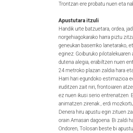
Trontzan ere probatu nuen eta na
Apustutara itzuli
Handik urte batzuetara, ordea, ja
norgehiagokarako harra piztu zitza
geneukan baserriko lanetarako, et
eginez. Goiburuko pilotalekuaren a
dutena alegia, erabiltzen nuen ent
24 metroko plazan zaldia hara eta 
Harri hari egundoko estimazioa edu
iruditzen zait niri, frontoiaren atz
ez nuen ikusi serio entrenatzen. 
animatzen zirenak , erdi mozkort
Denera hiru apustu egin zituen zal
orain Amasan dagoena. Bi zaldi ha
Ondoren, Tolosan beste bi apustu