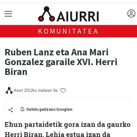
KOMUNITATEA
Ruben Lanz eta Ana Mari
Gonzalez garaile XVI. Herri
Biran
Aiurri
2012ko irailaren 9a
Gehitu gaitzazu Googlen
Ehun partaidetik gora izan da gaurko
Herri Biran. Lehia estua izan da