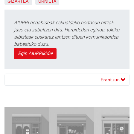
GIZARTEA
URNIETA
AIURRI hedabideak eskualdeko nortasun hitzak
jaso eta zabaltzen ditu. Harpidedun eginda, tokiko
albisteak euskaraz lantzen dituen komunikabidea
babestuko duzu.
Egin AIURRIkide!
Erantzun