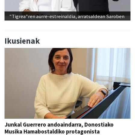
"Tigrea"ren aurre-estreinaldia, arratsaldean Saroben
Ikusienak
Junkal Guerrero andoaindarra, Donostiako
Musika Hamabostaldiko protagonista
Aiurri
abu 05, 07:00
ANDOAIN