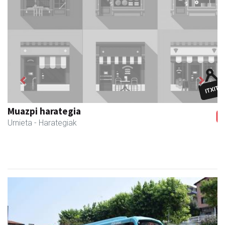
Previous
Next
Ikasmin ikasketa zentroa
Urnieta
- Ikasketa zentroak