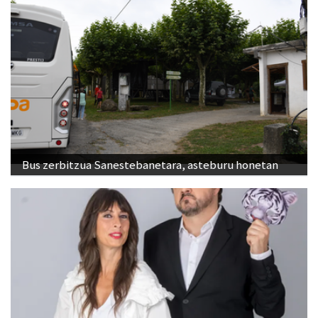
Bus zerbitzua Sanestebanetara, asteburu honetan