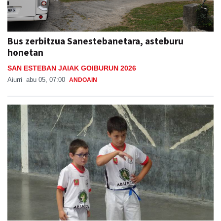
Bus zerbitzua Sanestebanetara, asteburu
honetan
SAN ESTEBAN JAIAK GOIBURUN 2026
Aiurri
abu 05, 07:00
ANDOAIN
Adunako jaien lehen txanpa, asteburu honetan