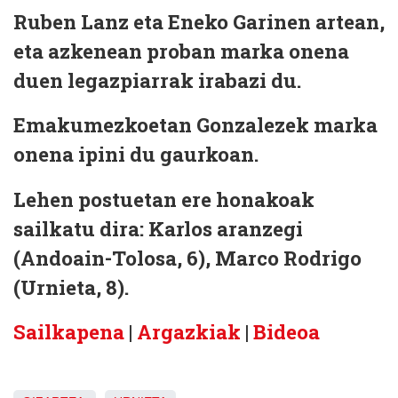
Ruben Lanz eta Eneko Garinen artean,
eta azkenean proban marka onena
duen legazpiarrak irabazi du.
Emakumezkoetan Gonzalezek marka
onena ipini du gaurkoan.
Lehen postuetan ere honakoak
sailkatu dira: Karlos aranzegi
(Andoain-Tolosa, 6), Marco Rodrigo
(Urnieta, 8).
Sailkapena
|
Argazkiak
|
Bideoa