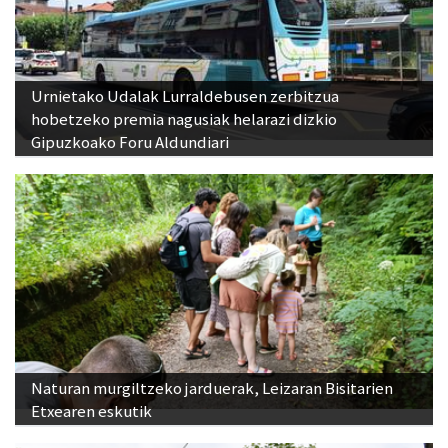
Urnietako Udalak Lurraldebusen zerbitzua
hobetzeko premia nagusiak helarazi dizkio
Gipuzkoako Foru Aldundiari
Naturan murgiltzeko jarduerak, Leizaran Bisitarien
Etxearen eskutik