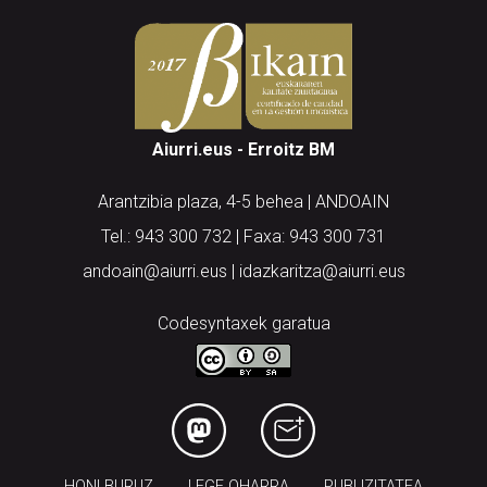
Aiurri.eus - Erroitz BM
Arantzibia plaza, 4-5 behea | ANDOAIN
Tel.: 943 300 732 | Faxa: 943 300 731
andoain@aiurri.eus | idazkaritza@aiurri.eus
Codesyntaxek garatua
HONI BURUZ
LEGE OHARRA
PUBLIZITATEA
ARAUAK
HARREMANETARAKO
RSS