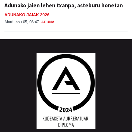
ADUNAKO JAIAK 2026
Aiurri
abu 05, 08:47
ADUNA