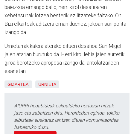
baiezkoa emango balio, herri kirol desafioaren
xehetasunak lotzea besterik ez litzateke faltako. On
Bizi elkarteak aditzera eman duenez, jokoan sari polita
izango da.
Urnietarrak kalera aterako dituen desafioa San Migel
jaien atarian burutuko da. Herri kirol lehia jaien aurretik
giroa berotzeko aproposa izango da, antolatzaileen
esanetan.
GIZARTEA
URNIETA
AIURRI hedabideak eskualdeko nortasun hitzak
jaso eta zabaltzen ditu. Harpidedun eginda, tokiko
albisteak euskaraz lantzen dituen komunikabidea
babestuko duzu.