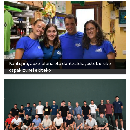
Kantujira, auzo-afaria eta dantzaldia, asteburuko
ospakizunei ekiteko