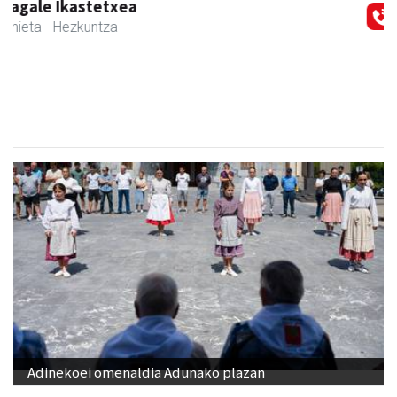
Previous
Next
CESA Formazio Zentroa
Urnieta
- Ikasketak
Adinekoei omenaldia Adunako plazan