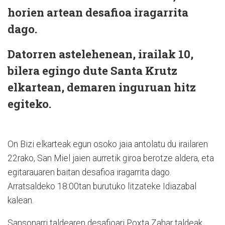
horien artean desafioa iragarrita
dago.
Datorren astelehenean, irailak 10,
bilera egingo dute Santa Krutz
elkartean, demaren inguruan hitz
egiteko.
On Bizi elkarteak egun osoko jaia antolatu du irailaren
22rako, San Miel jaien aurretik giroa berotze aldera, eta
egitarauaren baitan desafioa iragarrita dago.
Arratsaldeko 18:00tan burutuko litzateke Idiazabal
kalean.
Sansonarri taldearen desafioari Poxta Zahar taldeak