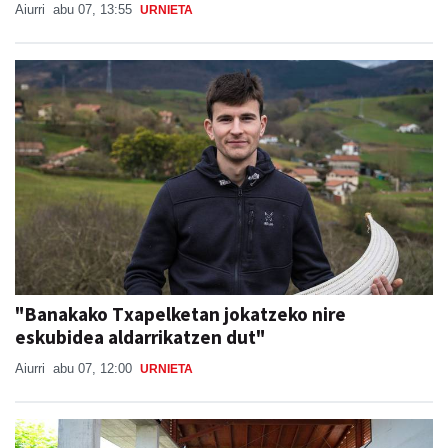
Aiurri
abu 07, 13:55
URNIETA
"Banakako Txapelketan jokatzeko nire
eskubidea aldarrikatzen dut"
Aiurri
abu 07, 12:00
URNIETA