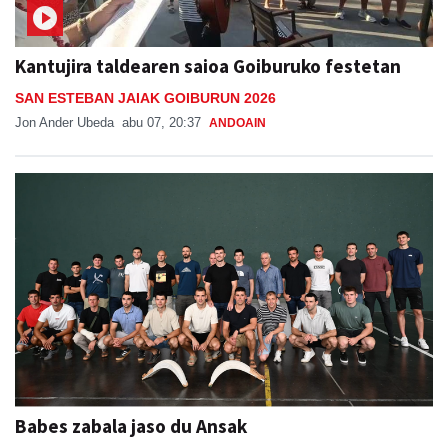
Kantujira taldearen saioa Goiburuko festetan
SAN ESTEBAN JAIAK GOIBURUN 2026
Jon Ander Ubeda
abu 07, 20:37
ANDOAIN
Babes zabala jaso du Ansak