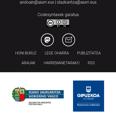
andoain@aiurri.eus | idazkaritza@aiurri.eus
Codesyntaxek garatua
HONI BURUZ
LEGE OHARRA
PUBLIZITATEA
ARAUAK
HARREMANETARAKO
RSS