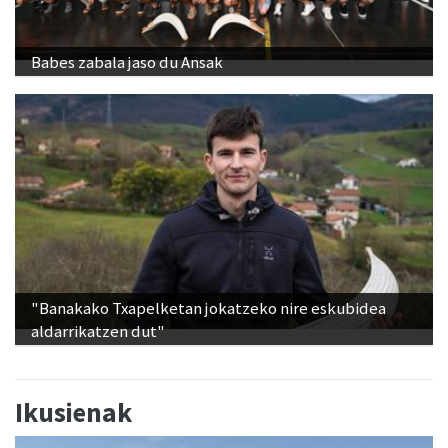
Babes zabala jaso du Ansak
"Banakako Txapelketan jokatzeko nire eskubidea
aldarrikatzen dut"
Ikusienak