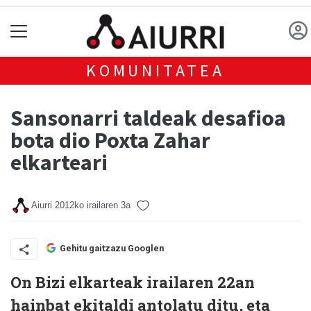
KOMUNITATEA
Sansonarri taldeak desafioa
bota dio Poxta Zahar
elkarteari
Aiurri
2012ko irailaren 3a
Gehitu gaitzazu Googlen
On Bizi elkarteak irailaren 22an
hainbat ekitaldi antolatu ditu, eta