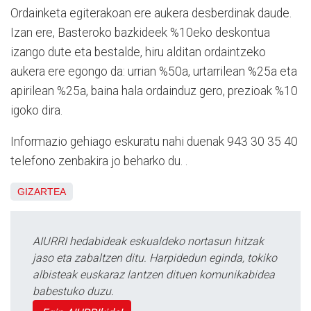
Ordainketa egiterakoan ere aukera desberdinak daude.
Izan ere, Basteroko bazkideek %10eko deskontua
izango dute eta bestalde, hiru alditan ordaintzeko
aukera ere egongo da: urrian %50a, urtarrilean %25a eta
apirilean %25a, baina hala ordainduz gero, prezioak %10
igoko dira.
Informazio gehiago eskuratu nahi duenak 943 30 35 40
telefono zenbakira jo beharko du. .
GIZARTEA
AIURRI hedabideak eskualdeko nortasun hitzak
jaso eta zabaltzen ditu. Harpidedun eginda, tokiko
albisteak euskaraz lantzen dituen komunikabidea
babestuko duzu.