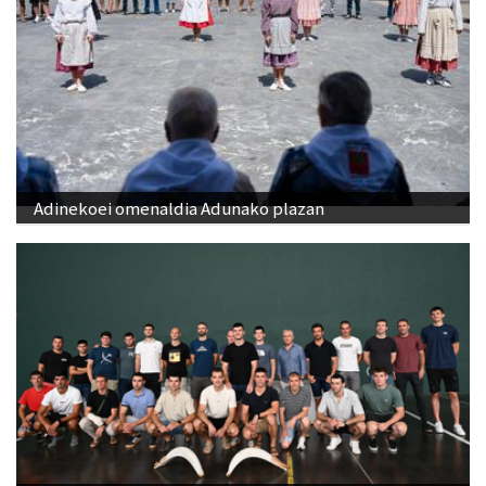
Adinekoei omenaldia Adunako plazan