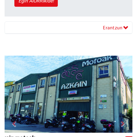
Egin AIURRIkide!
Erantzun
Previous
Next