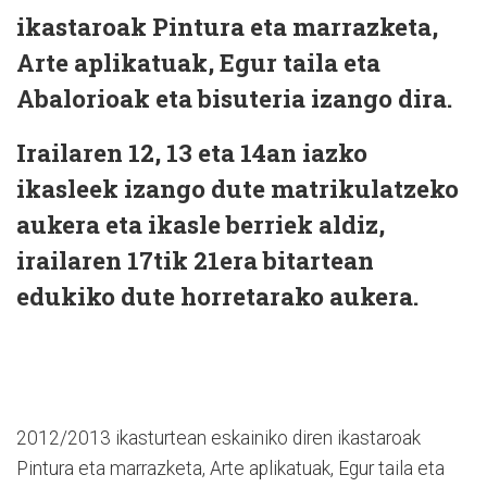
ikastaroak Pintura eta marrazketa,
Arte aplikatuak, Egur taila eta
Abalorioak eta bisuteria izango dira.
Irailaren 12, 13 eta 14an iazko
ikasleek izango dute matrikulatzeko
aukera eta ikasle berriek aldiz,
irailaren 17tik 21era bitartean
edukiko dute horretarako aukera.
2012/2013 ikasturtean eskainiko diren ikastaroak
Pintura eta marrazketa, Arte aplikatuak, Egur taila eta