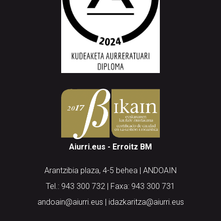
Aiurri.eus - Erroitz BM
Arantzibia plaza, 4-5 behea | ANDOAIN
Tel.: 943 300 732 | Faxa: 943 300 731
andoain@aiurri.eus | idazkaritza@aiurri.eus