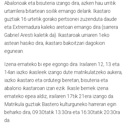
Abalorioak eta bisuteria izango dira, azken hau urritik
urtarrilera bitartean soilik emango delarik.
Ikastaro
guztiak 16 urtetik gorako pertsonei zuzenduta daude
eta Extremadura kaleko aretoan emango dira (sarrera
Gabriel Aresti kaletik da). Ikastaroak urriaren 1eko
astean hasiko dira, ikastaro bakoitzari dagokion
egunean.
Izena emateko bi epe egongo dira. Irailaren 12, 13 eta
14an iazko ikasleek izango dute matrikulatzeko aukera,
iazko ikastaro eta ordutegi beretan, bisuteria eta
abalorio ikastaroan izan ezik. Ikasle berriek izena
emateko epea aldiz, irailaren 17tik 21era izango da.
Matrikula guztiak Bastero kulturguneko harreran egin
beharko dira, 09:30tatik 13:30ra eta 16:30tatik 20:30ra
da.