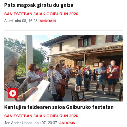
Potx magoak girotu du goiza
SAN ESTEBAN JAIAK GOIBURUN 2026
Aiurri
abu 08, 16:28
ANDOAIN
Kantujira taldearen saioa Goiburuko festetan
SAN ESTEBAN JAIAK GOIBURUN 2026
Jon Ander Ubeda
abu 07, 20:37
ANDOAIN