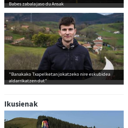
Babes zabala jaso du Ansak
"Banakako Txapelketan jokatzeko nire eskubidea
aldarrikatzen dut"
Ikusienak