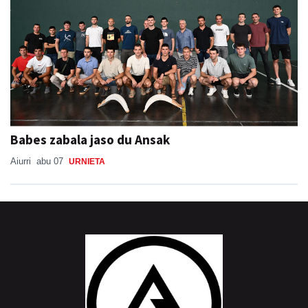
Babes zabala jaso du Ansak
Aiurri
abu 07
URNIETA