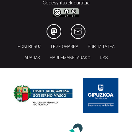
Codesyntaxek garatua
HONI BURUZ
LEGE OHARRA
PUBLIZITATEA
ARAUAK
HARREMANETARAKO
RSS