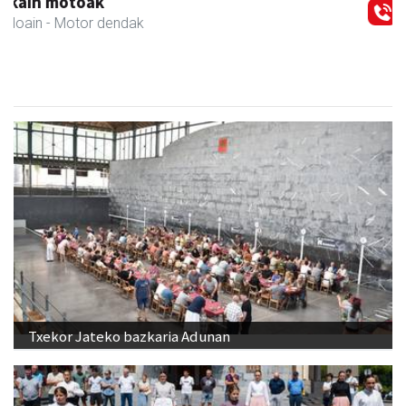
Kuttun kafetegia
Andoain
- Gozotegiak
Txekor Jateko bazkaria Adunan