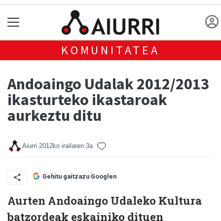
KOMUNITATEA
Andoaingo Udalak 2012/2013
ikasturteko ikastaroak
aurkeztu ditu
Aiurri
2012ko irailaren 3a
Gehitu gaitzazu Googlen
Aurten Andoaingo Udaleko Kultura
batzordeak eskainiko dituen