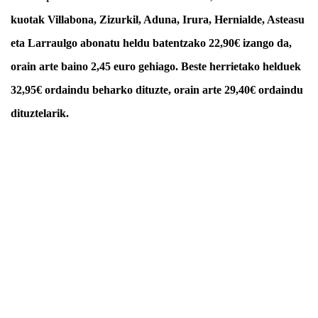
kuotak Villabona, Zizurkil, Aduna, Irura, Hernialde, Asteasu
eta Larraulgo abonatu heldu batentzako 22,90€ izango da,
orain arte baino 2,45 euro gehiago. Beste herrietako helduek
32,95€ ordaindu beharko dituzte, orain arte 29,40€ ordaindu
dituztelarik.