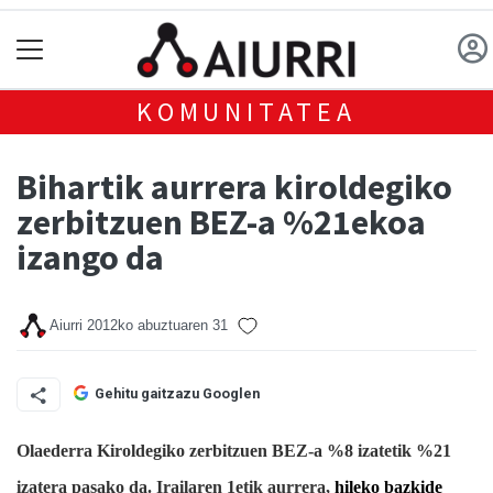
KOMUNITATEA
Bihartik aurrera kiroldegiko
zerbitzuen BEZ-a %21ekoa
izango da
Aiurri
2012ko abuztuaren 31
Gehitu gaitzazu Googlen
Olaederra Kiroldegiko zerbitzuen BEZ-a %8 izatetik %21
izatera pasako da.
Irailaren 1etik aurrera,
hileko bazkide