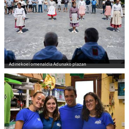
Adinekoei omenaldia Adunako plazan