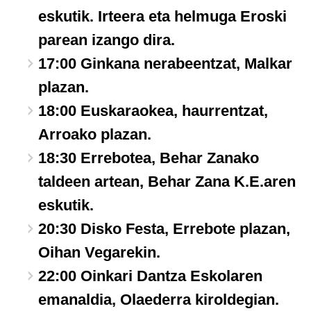
eskutik. Irteera eta helmuga Eroski
parean izango dira.
17:00 Ginkana nerabeentzat, Malkar
plazan.
18:00 Euskaraokea, haurrentzat,
Arroako plazan.
18:30 Errebotea, Behar Zanako
taldeen artean, Behar Zana K.E.aren
eskutik.
20:30 Disko Festa, Errebote plazan,
Oihan Vegarekin.
22:00 Oinkari Dantza Eskolaren
emanaldia, Olaederra kiroldegian.