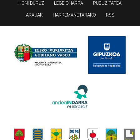
HONI BURUZ
LEGE OHARRA
PUBLIZITATEA
ARAUAK
HARREMANETARAKO
RSS