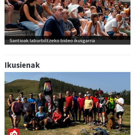
Santioak laburbiltzeko bideo ikusgarria
Ikusienak