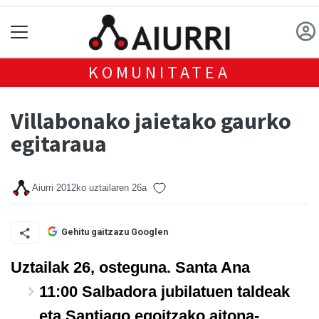
KOMUNITATEA
Villabonako jaietako gaurko
egitaraua
Aiurri
2012ko uztailaren 26a
Gehitu gaitzazu Googlen
Uztailak 26, osteguna. Santa Ana
11:00 Salbadora jubilatuen taldeak
eta Santiago egoitzako aitona-