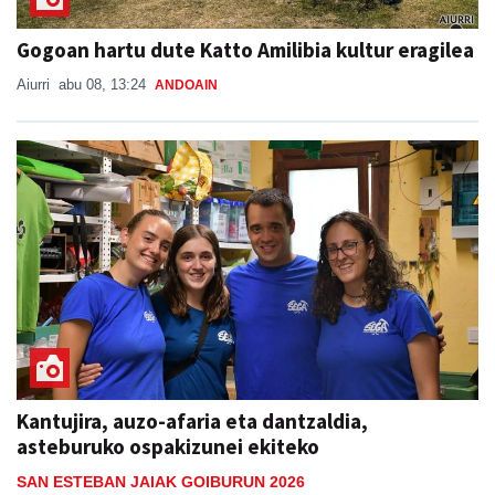
Gogoan hartu dute Katto Amilibia kultur eragilea
Aiurri
abu 08, 13:24
ANDOAIN
Kantujira, auzo-afaria eta dantzaldia,
asteburuko ospakizunei ekiteko
SAN ESTEBAN JAIAK GOIBURUN 2026