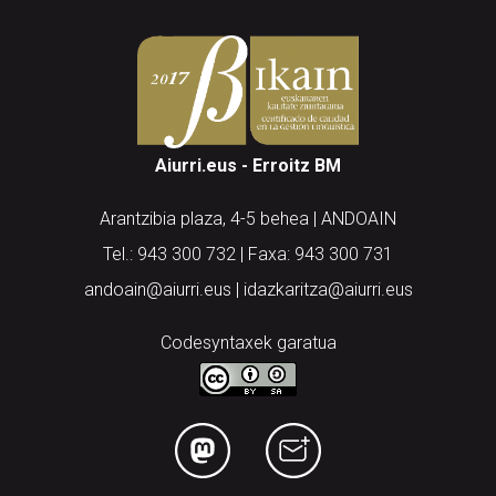
Aiurri.eus - Erroitz BM
Arantzibia plaza, 4-5 behea | ANDOAIN
Tel.: 943 300 732 | Faxa: 943 300 731
andoain@aiurri.eus | idazkaritza@aiurri.eus
Codesyntaxek garatua