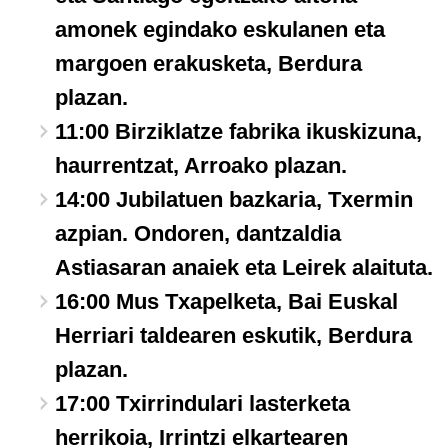
amonek egindako eskulanen eta
margoen erakusketa, Berdura
plazan.
11:00 Birziklatze fabrika ikuskizuna,
haurrentzat, Arroako plazan.
14:00 Jubilatuen bazkaria, Txermin
azpian. Ondoren, dantzaldia
Astiasaran anaiek eta Leirek alaituta.
16:00 Mus Txapelketa, Bai Euskal
Herriari taldearen eskutik, Berdura
plazan.
17:00 Txirrindulari lasterketa
herrikoia, Irrintzi elkartearen