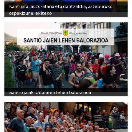
Kantujira, auzo-afaria eta dantzaldia, asteburuko
ospakizunei ekiteko
Santio jaiak: Udalaren lehen balorazioa