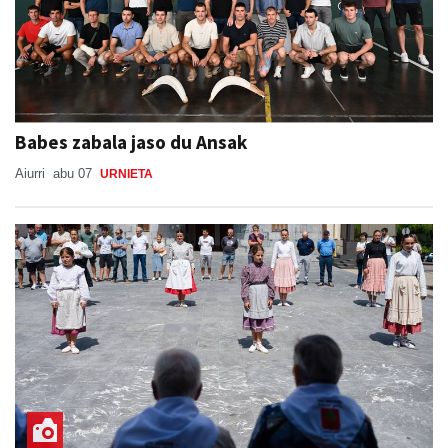
Babes zabala jaso du Ansak
Aiurri
abu 07
URNIETA