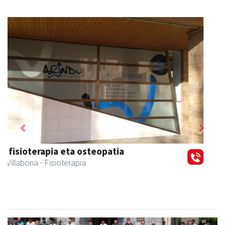
Previous
Next
Fleming Herri Eskola
Amasa-Villabona
- Hezkuntza