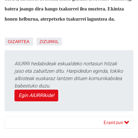
batera joango dira hango txakurrei ilea moztera. Ekintza
honen helburua, aterpetxeko txakurrei laguntzea da.
GIZARTEA
ZIZURKIL
AIURRI hedabideak eskualdeko nortasun hitzak
jaso eta zabaltzen ditu. Harpidedun eginda, tokiko
albisteak euskaraz lantzen dituen komunikabidea
babestuko duzu.
Egin AIURRIkide!
Erantzun