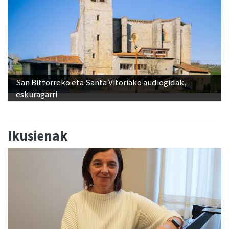
San Bittorreko eta Santa Vitoriako audiogidak,
eskuragarri
Ikusienak