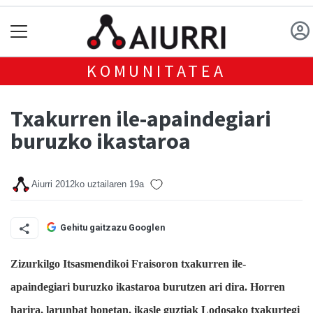
KOMUNITATEA
Txakurren ile-apaindegiari
buruzko ikastaroa
Aiurri
2012ko uztailaren 19a
Gehitu gaitzazu Googlen
Zizurkilgo Itsasmendikoi Fraisoron txakurren ile-
apaindegiari buruzko ikastaroa burutzen ari dira. Horren
harira, larunbat honetan, ikasle guztiak Lodosako txakurtegi