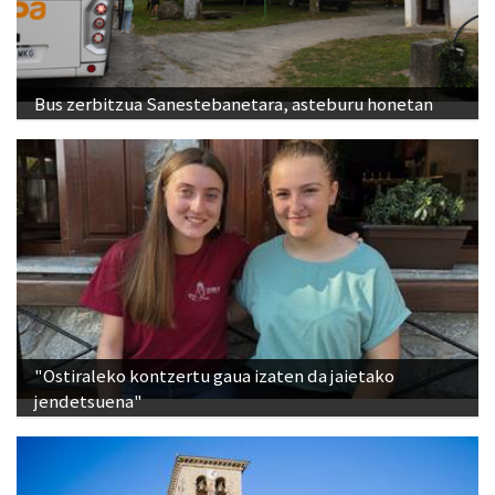
Bus zerbitzua Sanestebanetara, asteburu honetan
"Ostiraleko kontzertu gaua izaten da jaietako
jendetsuena"