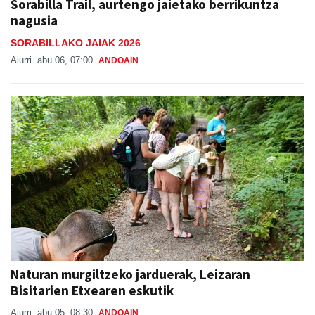
Sorabilla Trail, aurtengo jaietako berrikuntza
nagusia
SORABILLAKO JAIAK 2026
Aiurri
abu 06, 07:00
ANDOAIN
Naturan murgiltzeko jarduerak, Leizaran
Bisitarien Etxearen eskutik
Aiurri
abu 05, 08:30
ANDOAIN