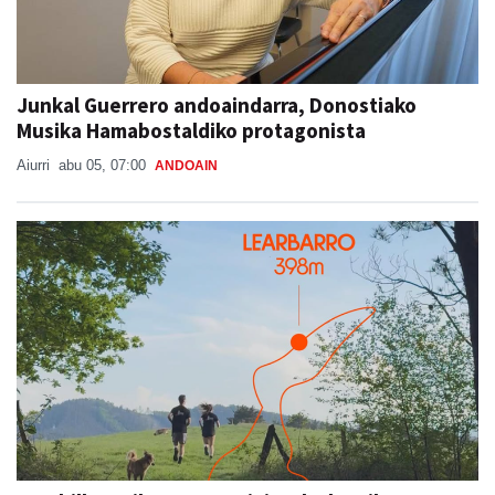
Junkal Guerrero andoaindarra, Donostiako
Musika Hamabostaldiko protagonista
Aiurri
abu 05, 07:00
ANDOAIN