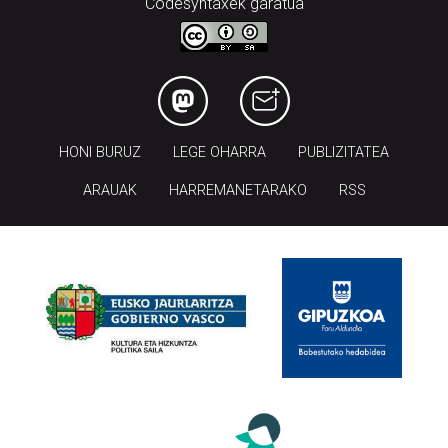
Codesyntaxek garatua
HONI BURUZ
LEGE OHARRA
PUBLIZITATEA
ARAUAK
HARREMANETARAKO
RSS