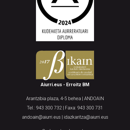
Aiurri.eus - Erroitz BM
Arantzibia plaza, 4-5 behea | ANDOAIN
Tel.: 943 300 732 | Faxa: 943 300 731
andoain@aiurri.eus | idazkaritza@aiurri.eus