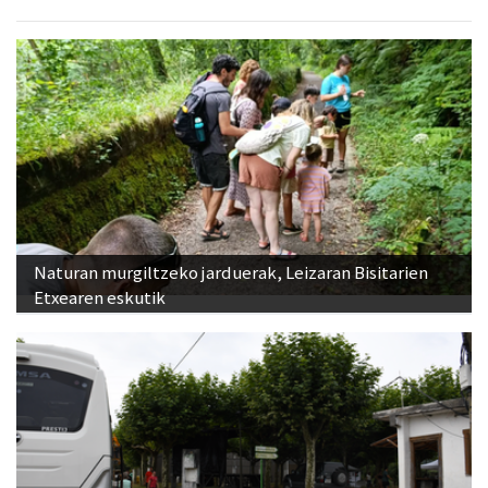
Naturan murgiltzeko jarduerak, Leizaran Bisitarien
Etxearen eskutik