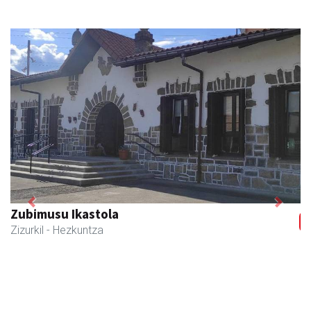
Previous
Next
Joxean harategia
Zizurkil
- Harategiak