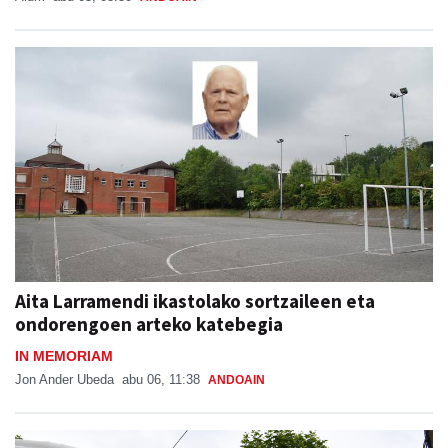
Aita Larramendi ikastolako sortzaileen eta
ondorengoen arteko katebegia
IN MEMORIAM
Jon Ander Ubeda
abu 06, 11:38
ANDOAIN