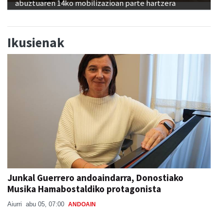
abuztuaren 14ko mobilizazioan parte hartzera
Ikusienak
Junkal Guerrero andoaindarra, Donostiako
Musika Hamabostaldiko protagonista
Aiurri
abu 05, 07:00
ANDOAIN