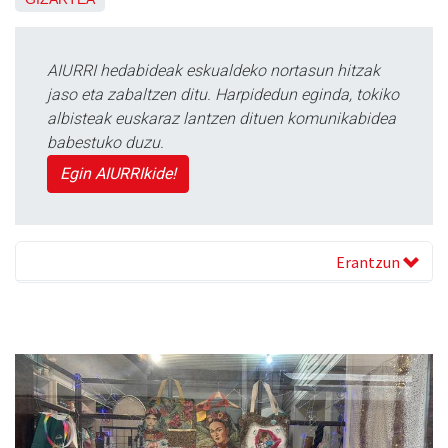
AIURRI hedabideak eskualdeko nortasun hitzak
jaso eta zabaltzen ditu. Harpidedun eginda, tokiko
albisteak euskaraz lantzen dituen komunikabidea
babestuko duzu.
Egin AIURRIkide!
Erantzun