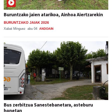
Buruntzako jaien atarikoa, Ainhoa Aiertzarekin
BURUNTZAKO JAIAK 2026
Xabat Minguez
abu 04
ANDOAIN
Bus zerbitzua Sanestebanetara, asteburu
honetan