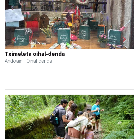
Previous
Next
Tximeleta oihal-denda
Andoain
- Oihal-denda