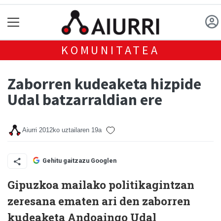
KOMUNITATEA
Zaborren kudeaketa hizpide
Udal batzarraldian ere
Aiurri
2012ko uztailaren 19a
Gehitu gaitzazu Googlen
Gipuzkoa mailako politikagintzan
zeresana ematen ari den zaborren
kudeaketa Andoaingo Udal