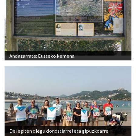
Andazarrate: Eusteko kemena
Dei egiten diegu donostiarrei eta gipuzkoarrei