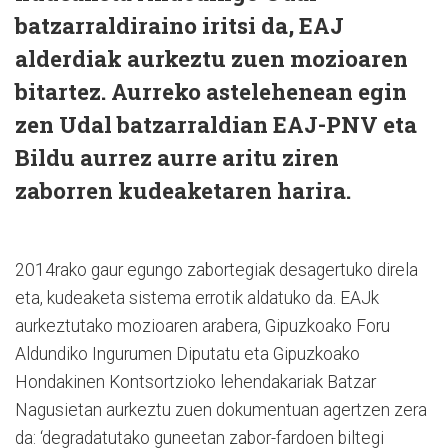
batzarraldiraino iritsi da, EAJ
alderdiak aurkeztu zuen mozioaren
bitartez. Aurreko astelehenean egin
zen Udal batzarraldian EAJ-PNV eta
Bildu aurrez aurre aritu ziren
zaborren kudeaketaren harira.
2014rako gaur egungo zabortegiak desagertuko direla
eta, kudeaketa sistema errotik aldatuko da. EAJk
aurkeztutako mozioaren arabera, Gipuzkoako Foru
Aldundiko Ingurumen Diputatu eta Gipuzkoako
Hondakinen Kontsortzioko lehendakariak Batzar
Nagusietan aurkeztu zuen dokumentuan agertzen zera
da: ‘degradatutako guneetan zabor-fardoen biltegi