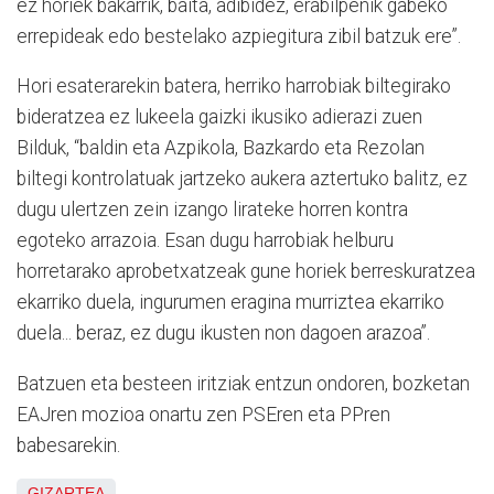
ez horiek bakarrik, baita, adibidez, erabilpenik gabeko
errepideak edo bestelako azpiegitura zibil batzuk ere”.
Hori esaterarekin batera, herriko harrobiak biltegirako
bideratzea ez lukeela gaizki ikusiko adierazi zuen
Bilduk, “baldin eta Azpikola, Bazkardo eta Rezolan
biltegi kontrolatuak jartzeko aukera aztertuko balitz, ez
dugu ulertzen zein izango lirateke horren kontra
egoteko arrazoia. Esan dugu harrobiak helburu
horretarako aprobetxatzeak gune horiek berreskuratzea
ekarriko duela, ingurumen eragina murriztea ekarriko
duela... beraz, ez dugu ikusten non dagoen arazoa”.
Batzuen eta besteen iritziak entzun ondoren, bozketan
EAJren mozioa onartu zen PSEren eta PPren
babesarekin.
GIZARTEA