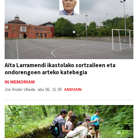
Aita Larramendi ikastolako sortzaileen eta
ondorengoen arteko katebegia
IN MEMORIAM
Jon Ander Ubeda
abu 06, 11:38
ANDOAIN