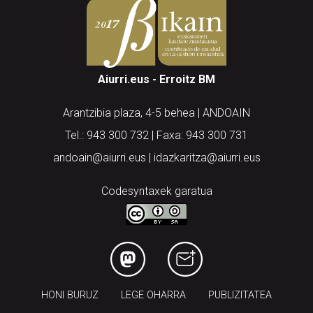
Aiurri.eus - Erroitz BM
Arantzibia plaza, 4-5 behea | ANDOAIN
Tel.: 943 300 732 | Faxa: 943 300 731
andoain@aiurri.eus | idazkaritza@aiurri.eus
Codesyntaxek garatua
HONI BURUZ
LEGE OHARRA
PUBLIZITATEA