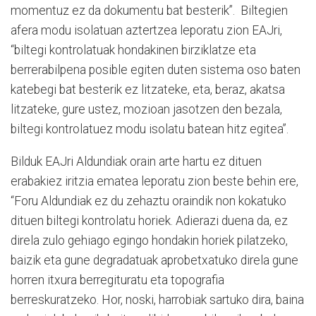
momentuz ez da dokumentu bat besterik”.
Biltegien
afera modu isolatuan aztertzea leporatu zion EAJri,
“biltegi kontrolatuak hondakinen birziklatze eta
berrerabilpena posible egiten duten sistema oso baten
katebegi bat besterik ez litzateke, eta, beraz, akatsa
litzateke, gure ustez, mozioan jasotzen den bezala,
biltegi kontrolatuez modu isolatu batean hitz egitea”.
Bilduk EAJri Aldundiak orain arte hartu ez dituen
erabakiez iritzia ematea leporatu zion beste behin ere,
“Foru Aldundiak ez du zehaztu oraindik non kokatuko
dituen biltegi kontrolatu horiek. Adierazi duena da, ez
direla zulo gehiago egingo hondakin horiek pilatzeko,
baizik eta gune degradatuak aprobetxatuko direla gune
horren itxura berregituratu eta topografia
berreskuratzeko. Hor, noski, harrobiak sartuko dira, baina