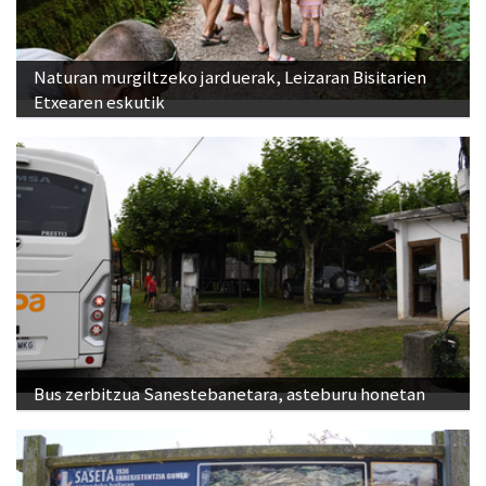
Naturan murgiltzeko jarduerak, Leizaran Bisitarien
Etxearen eskutik
Bus zerbitzua Sanestebanetara, asteburu honetan