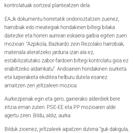
kontrolatuak sortzea’ planteatzen dela.
EAJk dokumentu horretatik ondorioztatzen zuenez,
harrobiak edo meategiak hondakinen biltegi bilaka
daitezke eta horren aurrean eskaera garbia egiten zuen
mozioan: “Azpikola, Bazkardo zein Rezolako harrobiak,
materiala ateratzeko jarduna izan ala ez,
estabilizatutako zabor-fardoen biltegi kontrolatu gisa ez
erabiltzeko aldarrikatu”. Andoainen hondakinen isurketa
eta lurperaketa ekiditea helburu dutela esanez
amaitzen zen jeltzaleen mozioa.
Aurkezpenak egin eta gero, gainerako alderdiek bere
iritzia eman zuten. PSE-EE eta PP mozioaren alde
agertu ziren. Bildu, aldiz, aurka.
Bilduk zioenez, jeltzaleek aipatzen dutena “guk dakigula,