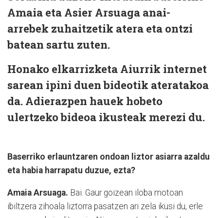
Amaia eta Asier Arsuaga anai-
arrebek zuhaitzetik atera eta ontzi
batean sartu zuten.
Honako elkarrizketa Aiurrik internet
sarean ipini duen bideotik ateratakoa
da. Adierazpen hauek hobeto
ulertzeko bideoa ikusteak merezi du.
Baserriko erlauntzaren ondoan liztor asiarra azaldu
eta habia harrapatu duzue, ezta?
Amaia Arsuaga.
Bai. Gaur goizean iloba motoan
ibiltzera zihoala liztorra pasatzen ari zela ikusi du, erle