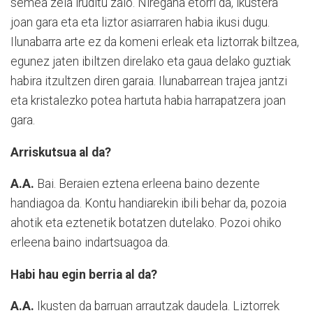
semea zela iruditu zaio. Niregana etorri da, ikustera
joan gara eta eta liztor asiarraren habia ikusi dugu.
Ilunabarra arte ez da komeni erleak eta liztorrak biltzea,
egunez jaten ibiltzen direlako eta gaua delako guztiak
habira itzultzen diren garaia. Ilunabarrean trajea jantzi
eta kristalezko potea hartuta habia harrapatzera joan
gara.
Arriskutsua al da?
A.A.
Bai. Beraien eztena erleena baino dezente
handiagoa da. Kontu handiarekin ibili behar da, pozoia
ahotik eta eztenetik botatzen dutelako. Pozoi ohiko
erleena baino indartsuagoa da.
Habi hau egin berria al da?
A.A.
Ikusten da barruan arrautzak daudela. Liztorrek