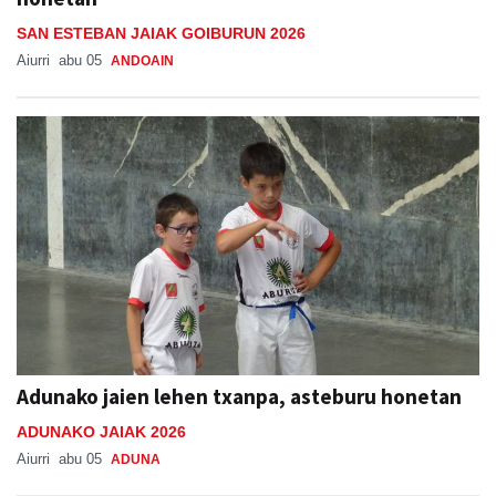
SAN ESTEBAN JAIAK GOIBURUN 2026
Aiurri
abu 05
ANDOAIN
Adunako jaien lehen txanpa, asteburu honetan
ADUNAKO JAIAK 2026
Aiurri
abu 05
ADUNA