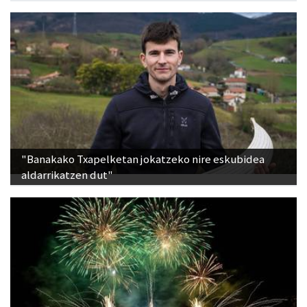
"Banakako Txapelketan jokatzeko nire eskubidea
aldarrikatzen dut"