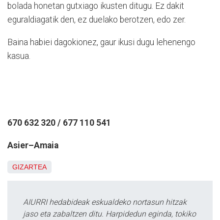
bolada honetan gutxiago ikusten ditugu. Ez dakit
eguraldiagatik den, ez duelako berotzen, edo zer.
Baina habiei dagokionez, gaur ikusi dugu lehenengo
kasua.
670 632 320 / 677 110 541
Asier–Amaia
GIZARTEA
AIURRI hedabideak eskualdeko nortasun hitzak
jaso eta zabaltzen ditu. Harpidedun eginda, tokiko