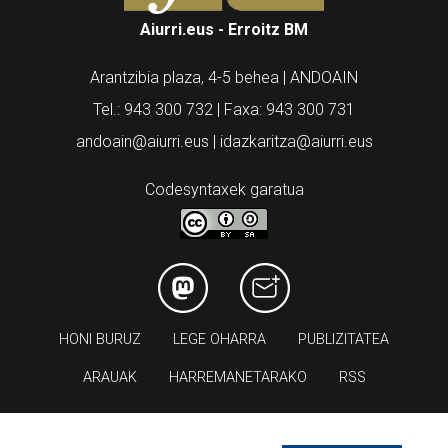
Aiurri.eus - Erroitz BM
Arantzibia plaza, 4-5 behea | ANDOAIN
Tel.: 943 300 732 | Faxa: 943 300 731
andoain@aiurri.eus | idazkaritza@aiurri.eus
Codesyntaxek garatua
HONI BURUZ
LEGE OHARRA
PUBLIZITATEA
ARAUAK
HARREMANETARAKO
RSS