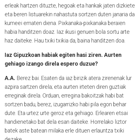
erleak hartzen dituzte, hegoak eta hankak jaten dizkiete
eta beren listuarekin nahastuta sortzen duten janaria da
kumeei ematen diena. Pixkanaka-pixkanaka beraien
habia handitzen doaz. Iaz ikusi genuen bola sortu arte
haz daiteke. Hau txiki txikia da, baina handitzen doa.
Iaz Gipuzkoan habiak egiten hasi ziren. Aurten
gehiago izango direla espero duzue?
A.A.
Berez bai. Esaten da iaz birizik atera zirenenak lur
azpira sartzen direla; eta aurten irteten diren guztiak
erreginak direla. Orduan, erregina bakoitzak habi bat
sortzen badu, berez, izugarrizko habi pila egon behar
dute. Eta urtez urte geroz eta gehiago. Erlearen etsai
handienetako bat dela esan daiteke. Horrelako liztor
batek aste batean milaka erle dituen erlauntza txiki
dezake.