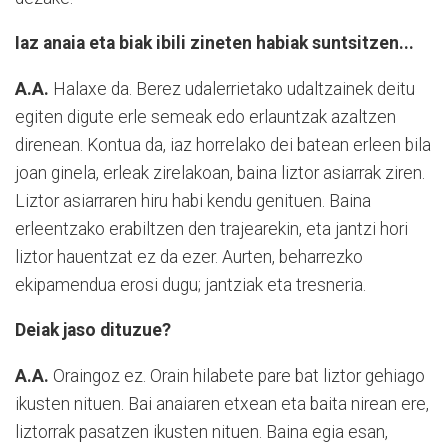
Iaz anaia eta biak ibili zineten habiak suntsitzen...
A.A.
Halaxe da. Berez udalerrietako udaltzainek deitu
egiten digute erle semeak edo erlauntzak azaltzen
direnean. Kontua da, iaz horrelako dei batean erleen bila
joan ginela, erleak zirelakoan, baina liztor asiarrak ziren.
Liztor asiarraren hiru habi kendu genituen. Baina
erleentzako erabiltzen den trajearekin, eta jantzi hori
liztor hauentzat ez da ezer. Aurten, beharrezko
ekipamendua erosi dugu; jantziak eta tresneria.
Deiak jaso dituzue?
A.A.
Oraingoz ez. Orain hilabete pare bat liztor gehiago
ikusten nituen. Bai anaiaren etxean eta baita nirean ere,
liztorrak pasatzen ikusten nituen. Baina egia esan,