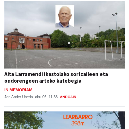
Aita Larramendi ikastolako sortzaileen eta
ondorengoen arteko katebegia
IN MEMORIAM
Jon Ander Ubeda
abu 06, 11:38
ANDOAIN