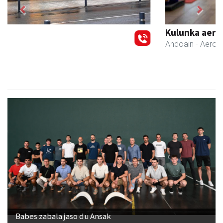
Previous
Next
Kulunka aeroyoga zentroa
Andoain
- Aeroyoga
Babes zabala jaso du Ansak