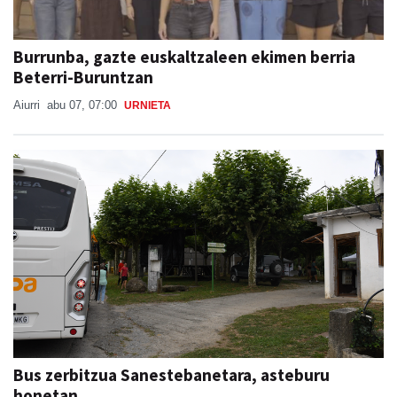
Burrunba, gazte euskaltzaleen ekimen berria
Beterri-Buruntzan
Aiurri
abu 07, 07:00
URNIETA
Bus zerbitzua Sanestebanetara, asteburu
honetan