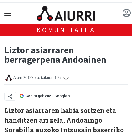
KOMUNITATEA
Liztor asiarraren
berragerpena Andoainen
Aiurri
2012ko uztailaren 19a
Gehitu gaitzazu Googlen
Liztor asiarraren habia sortzen eta
handitzen ari zela, Andoaingo
Sorabilla auzoko Intsusain baserriko