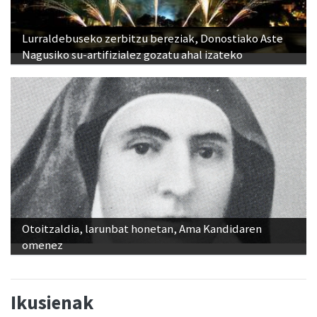
Lurraldebuseko zerbitzu bereziak, Donostiako Aste
Nagusiko su-artifizialez gozatu ahal izateko
Otoitzaldia, larunbat honetan, Ama Kandidaren
omenez
Ikusienak