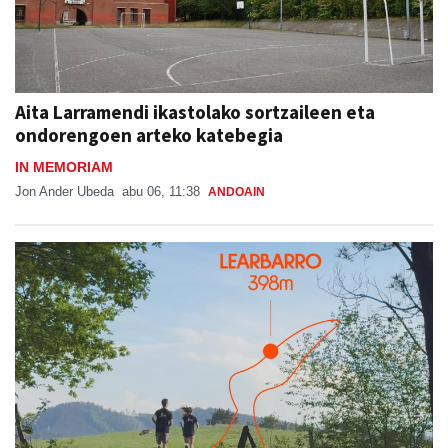
Aita Larramendi ikastolako sortzaileen eta
ondorengoen arteko katebegia
IN MEMORIAM
Jon Ander Ubeda
abu 06, 11:38
ANDOAIN