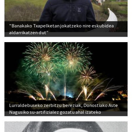
"Banakako Txapelketan jokatzeko nire eskubidea
aldarrikatzen dut"
Lurraldebuseko zerbitzu bereziak, Donostiako Aste
Nagusiko su-artifizialez gozatu ahal izateko