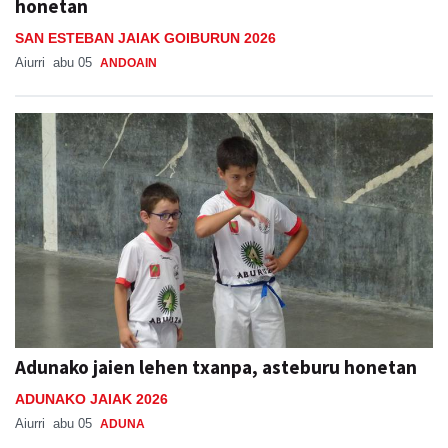
honetan
SAN ESTEBAN JAIAK GOIBURUN 2026
Aiurri
abu 05
ANDOAIN
Adunako jaien lehen txanpa, asteburu honetan
ADUNAKO JAIAK 2026
Aiurri
abu 05
ADUNA