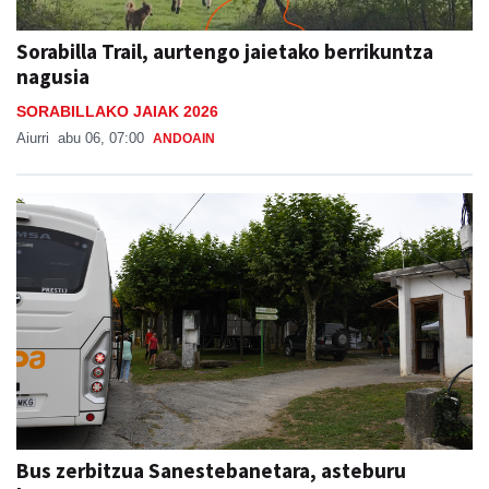
Sorabilla Trail, aurtengo jaietako berrikuntza
nagusia
SORABILLAKO JAIAK 2026
Aiurri
abu 06, 07:00
ANDOAIN
Bus zerbitzua Sanestebanetara, asteburu