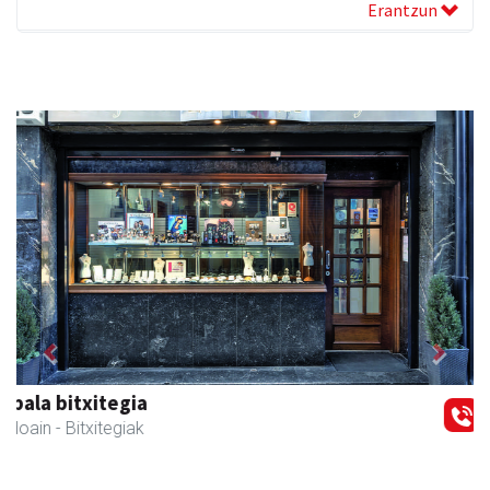
Erantzun
Previous
Next
Aranburu aholkularitza
Andoain
- Aholkularitza