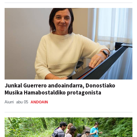
Junkal Guerrero andoaindarra, Donostiako
Musika Hamabostaldiko protagonista
Aiurri
abu 05
ANDOAIN