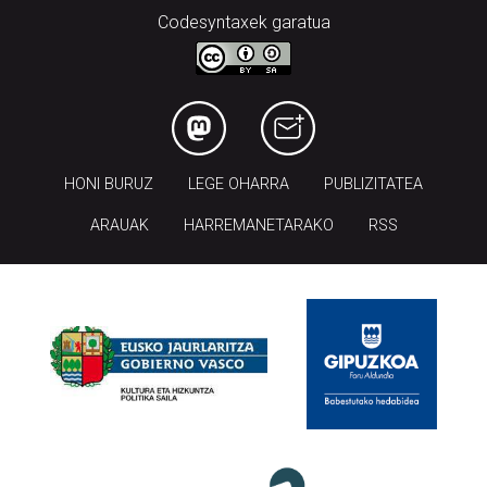
Codesyntaxek garatua
HONI BURUZ
LEGE OHARRA
PUBLIZITATEA
ARAUAK
HARREMANETARAKO
RSS