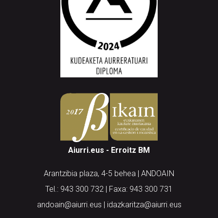
Aiurri.eus - Erroitz BM
Arantzibia plaza, 4-5 behea | ANDOAIN
Tel.: 943 300 732 | Faxa: 943 300 731
andoain@aiurri.eus | idazkaritza@aiurri.eus