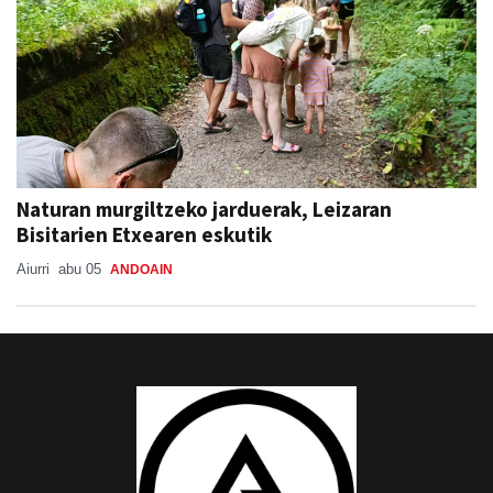
Naturan murgiltzeko jarduerak, Leizaran
Bisitarien Etxearen eskutik
Aiurri
abu 05
ANDOAIN