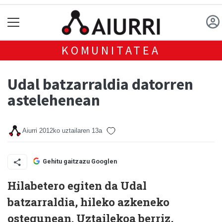
KOMUNITATEA
Udal batzarraldia datorren
astelehenean
Aiurri
2012ko uztailaren 13a
Gehitu gaitzazu Googlen
Hilabetero egiten da Udal
batzarraldia, hileko azkeneko
ostegunean. Uztailekoa berriz,