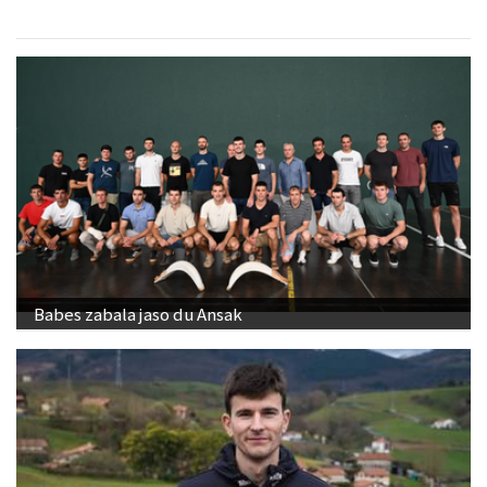
Babes zabala jaso du Ansak