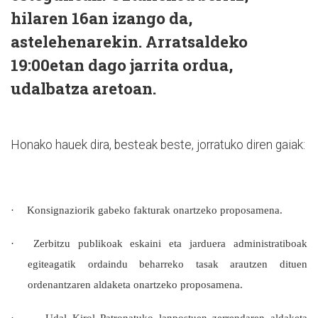
hilaren 16an izango da,
astelehenarekin. Arratsaldeko
19:00etan dago jarrita ordua,
udalbatza aretoan.
Honako hauek dira, besteak beste, jorratuko diren gaiak:
·
Konsignaziorik gabeko fakturak onartzeko proposamena.
·
Zerbitzu publikoak eskaini eta jarduera administratiboak
egiteagatik ordaindu beharreko tasak arautzen dituen
ordenantzaren aldaketa onartzeko proposamena.
·
Udal Kirol Patronatuko lanpostuen zerrendaren aldaketa