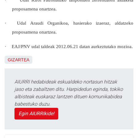
proposamena onartzea.
·
Udal Araudi Organikoa, hasierako izaeraz, aldatzeko
proposamena onartzea.
·
EAJ/PNV udal taldeak 2012.06.21 datan aurkeztutako mozioa.
GIZARTEA
AIURRI hedabideak eskualdeko nortasun hitzak
jaso eta zabaltzen ditu. Harpidedun eginda, tokiko
albisteak euskaraz lantzen dituen komunikabidea
babestuko duzu.
Egin AIURRIkide!