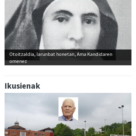
Otoitzaldia, larunbat honetan, Ama Kandidaren
omenez
Ikusienak