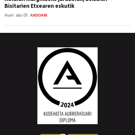
Aiurri
abu 05
ANDOAIN