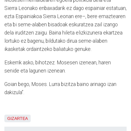
Mosesen herrialdearen egoera politikoa dela eta –
Sierra Leonako enbaxadarik ez dago espainiar estatuan,
ezta Espainiakoa Sierra Leonan ere–, bere emaztearen
eta bi seme-alaben bisadoak eskuratzea zail izango
dela iruditzen zaigu. Baina hileta elizkizunera ekartzea
lortuko ez bagenu, bildutako dirua seme-alaben
ikasketak ordaintzeko baliatuko genuke.
Eskerrik asko, bihotzez. Mosesen izenean, haren
senide eta lagunen izenean.
Goian bego, Moses. Lurra bizitza baino arinago izan
dakizula”.
GIZARTEA