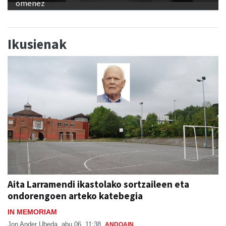
Ikusienak
Aita Larramendi ikastolako sortzaileen eta
ondorengoen arteko katebegia
IN MEMORIAM
Jon Ander Ubeda
abu 06, 11:38
ANDOAIN