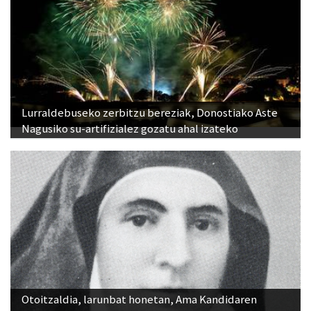
Lurraldebuseko zerbitzu bereziak, Donostiako Aste
Nagusiko su-artifizialez gozatu ahal izateko
Otoitzaldia, larunbat honetan, Ama Kandidaren
omenez