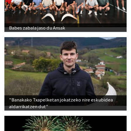
Babes zabala jaso du Ansak
"Banakako Txapelketan jokatzeko nire eskubidea
aldarrikatzen dut"