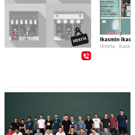
Previous
Next
Ikasmin ikasketa zentroa
Urnieta
- Ikasketa zentroak