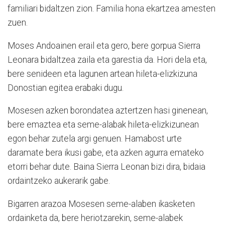
familiari bidaltzen zion. Familia hona ekartzea amesten
zuen.
Moses Andoainen erail eta gero, bere gorpua Sierra
Leonara bidaltzea zaila eta garestia da. Hori dela eta,
bere senideen eta lagunen artean hileta-elizkizuna
Donostian egitea erabaki dugu.
Mosesen azken borondatea aztertzen hasi ginenean,
bere emaztea eta seme-alabak hileta-elizkizunean
egon behar zutela argi genuen. Hamabost urte
daramate bera ikusi gabe, eta azken agurra emateko
etorri behar dute. Baina Sierra Leonan bizi dira, bidaia
ordaintzeko aukerarik gabe.
Bigarren arazoa Mosesen seme-alaben ikasketen
ordainketa da, bere heriotzarekin, seme-alabek