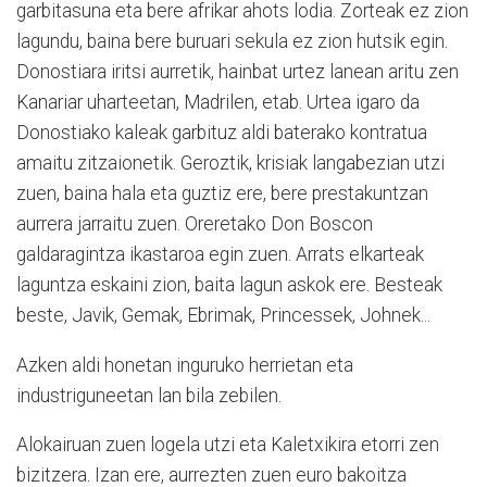
garbitasuna eta bere afrikar ahots lodia. Zorteak ez zion
lagundu, baina bere buruari sekula ez zion hutsik egin.
Donostiara iritsi aurretik, hainbat urtez lanean aritu zen
Kanariar uharteetan, Madrilen, etab. Urtea igaro da
Donostiako kaleak garbituz aldi baterako kontratua
amaitu zitzaionetik. Geroztik, krisiak langabezian utzi
zuen, baina hala eta guztiz ere, bere prestakuntzan
aurrera jarraitu zuen. Oreretako Don Boscon
galdaragintza ikastaroa egin zuen. Arrats elkarteak
laguntza eskaini zion, baita lagun askok ere. Besteak
beste, Javik, Gemak, Ebrimak, Princessek, Johnek...
Azken aldi honetan inguruko herrietan eta
industriguneetan lan bila zebilen.
Alokairuan zuen logela utzi eta Kaletxikira etorri zen
bizitzera. Izan ere, aurrezten zuen euro bakoitza