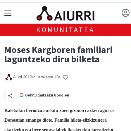
KOMUNITATEA
Moses Kargboren familiari
laguntzeko diru bilketa
Aiurri
2012ko uztailaren 12a
Gehitu gaitzazu Googlen
Kaletxikin heriotza aurkitu zuen gizonari azken agurra
Donostian emango diote. Familia hileta-elizkizunera
ekartzeko eta bere seme-alabek ikasketekin jarraitzeko