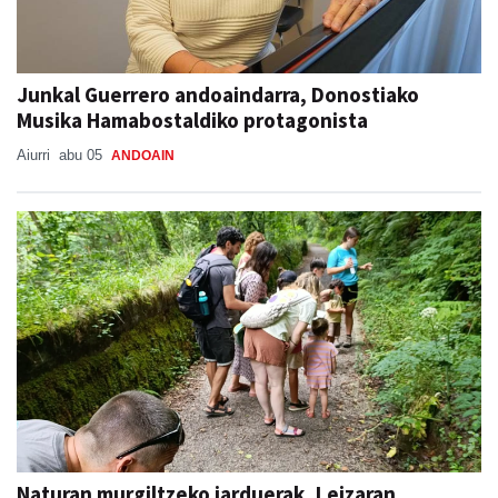
Junkal Guerrero andoaindarra, Donostiako
Musika Hamabostaldiko protagonista
Aiurri
abu 05
ANDOAIN
Naturan murgiltzeko jarduerak, Leizaran
Bisitarien Etxearen eskutik