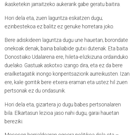
ikasketekin jarraitzeko aukerarik gabe geratu baitira.
Hori dela eta, zuen laguntza eskatzen dugu;
ezinbestekoa ez balitz ez genuke horretara joko.
Bere adiskideen laguntza dugu une hauetan; borondate
onekoak denak, baina baliabide gutxi dutenak. Eta baita
Donostiako Udalarena ere, hileta-elizkizuna ordainduko
duelako. Gastuak askotxo izango dira, eta ez da bere
erailketagatik inongo konpentsaziorik aurreikusten. Izan
ere, kale gorritik bere etxera eraman eta ustez hil zuen
pertsonak ez du ondasunik.
Hori dela eta, gizartera jo dugu babes pertsonalaren
bila. Elkartasun lezioa jaso nahi dugu, garai hauetan
bereziki.