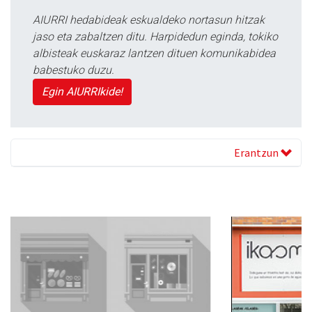
AIURRI hedabideak eskualdeko nortasun hitzak
jaso eta zabaltzen ditu. Harpidedun eginda, tokiko
albisteak euskaraz lantzen dituen komunikabidea
babestuko duzu.
Egin AIURRIkide!
Erantzun