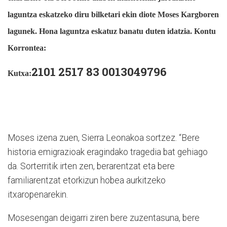
laguntza eskatzeko diru bilketari ekin diote Moses Kargboren
lagunek. Hona laguntza eskatuz banatu duten idatzia. Kontu
Korrontea:
2101 2517 83 0013049796
Kutxa:
Moses izena zuen, Sierra Leonakoa sortzez. “Bere
historia emigrazioak eragindako tragedia bat gehiago
da. Sorterritik irten zen, berarentzat eta bere
familiarentzat etorkizun hobea aurkitzeko
itxaropenarekin.
Mosesengan deigarri ziren bere zuzentasuna, bere