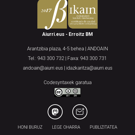
Aiurri.eus - Erroitz BM
Arantzibia plaza, 4-5 behea | ANDOAIN
Tel.: 943 300 732 | Faxa: 943 300 731
andoain@aiurri.eus | idazkaritza@aiurri.eus
Codesyntaxek garatua
HONI BURUZ
LEGE OHARRA
PUBLIZITATEA
ARAUAK
HARREMANETARAKO
RSS