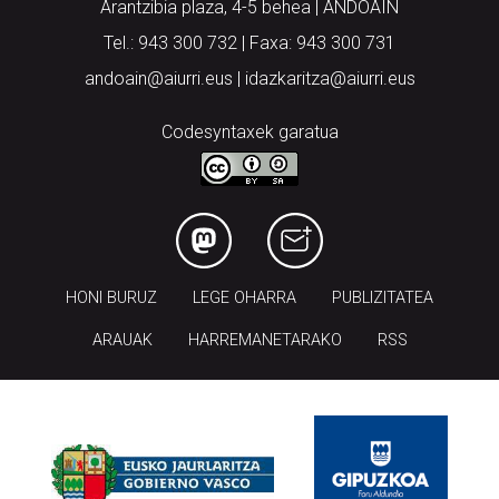
Arantzibia plaza, 4-5 behea | ANDOAIN
Tel.: 943 300 732 | Faxa: 943 300 731
andoain@aiurri.eus | idazkaritza@aiurri.eus
Codesyntaxek garatua
HONI BURUZ
LEGE OHARRA
PUBLIZITATEA
ARAUAK
HARREMANETARAKO
RSS