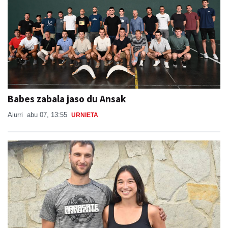
Babes zabala jaso du Ansak
Aiurri
abu 07, 13:55
URNIETA