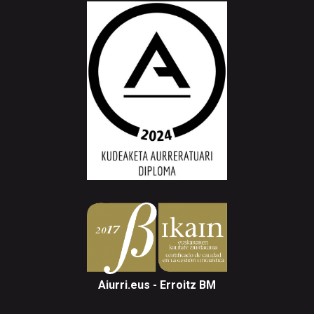
Aiurri.eus - Erroitz BM