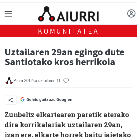
KOMUNITATEA
Uztailaren 29an egingo dute
Santiotako kros herrikoia
Aiurri
2012ko uztailaren 11
Gehitu gaitzazu Googlen
Zunbeltz elkartearen paretik aterako
dira korrikalariak uztailaren 29an,
izan ere, elkarte horrek baitu jaietako