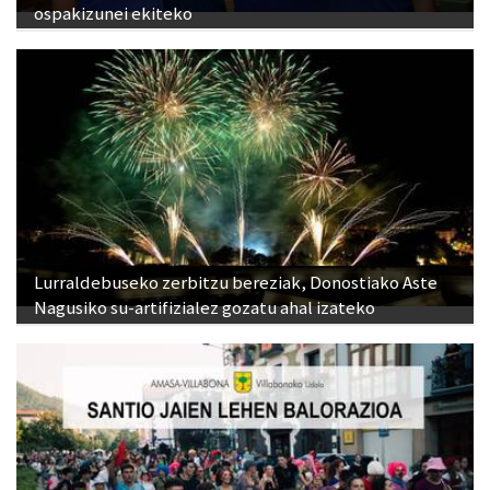
ospakizunei ekiteko
Lurraldebuseko zerbitzu bereziak, Donostiako Aste
Nagusiko su-artifizialez gozatu ahal izateko