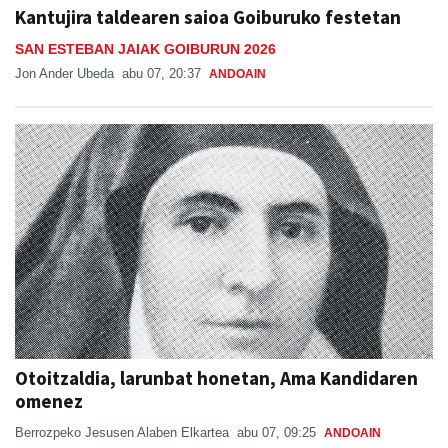
Kantujira taldearen saioa Goiburuko festetan
SAN ESTEBAN JAIAK GOIBURUN 2026
Jon Ander Ubeda
abu 07, 20:37
ANDOAIN
Otoitzaldia, larunbat honetan, Ama Kandidaren
omenez
Berrozpeko Jesusen Alaben Elkartea
abu 07, 09:25
ANDOAIN