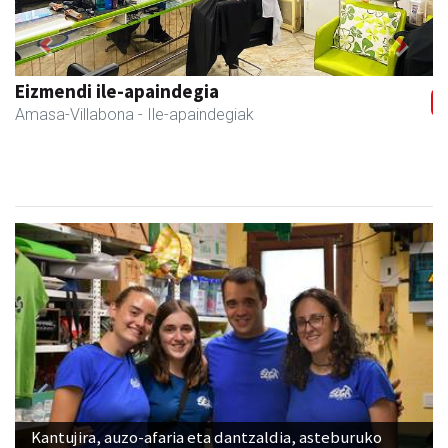
Previous
Next
Eizmendi ile-apaindegia
Amasa-Villabona
- Ile-apaindegiak
Kantujira, auzo-afaria eta dantzaldia, asteburuko