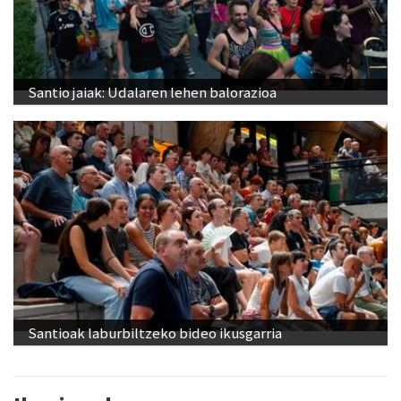
Santio jaiak: Udalaren lehen balorazioa
Santioak laburbiltzeko bideo ikusgarria