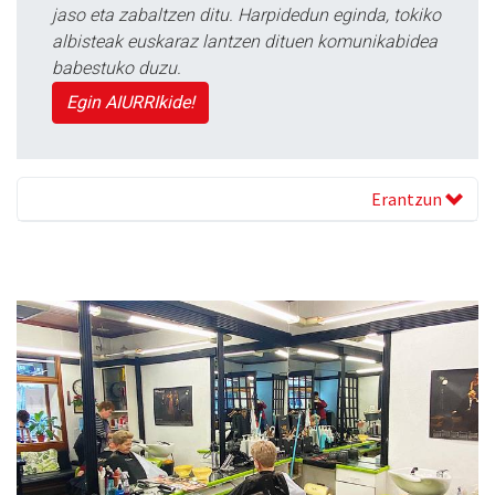
jaso eta zabaltzen ditu. Harpidedun eginda, tokiko
albisteak euskaraz lantzen dituen komunikabidea
babestuko duzu.
Egin AIURRIkide!
Erantzun