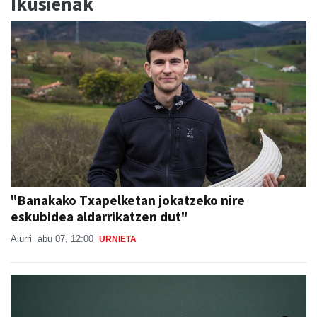
Ikusienak
"Banakako Txapelketan jokatzeko nire
eskubidea aldarrikatzen dut"
Aiurri
abu 07, 12:00
URNIETA