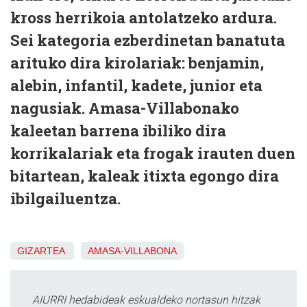
kross herrikoia antolatzeko ardura.
Sei kategoria ezberdinetan banatuta
arituko dira kirolariak: benjamin,
alebin, infantil, kadete, junior eta
nagusiak. Amasa-Villabonako
kaleetan barrena ibiliko dira
korrikalariak eta frogak irauten duen
bitartean, kaleak itixta egongo dira
ibilgailuentza.
GIZARTEA
AMASA-VILLABONA
AIURRI hedabideak eskualdeko nortasun hitzak