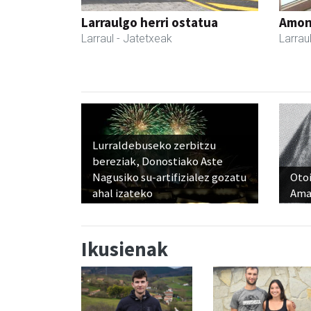
Larraulgo herri ostatua
Amona
Larraul
- Jatetxeak
Larrau
Lurraldebuseko zerbitzu
bereziak, Donostiako Aste
Nagusiko su-artifizialez gozatu
Otoi
ahal izateko
Ama
Ikusienak