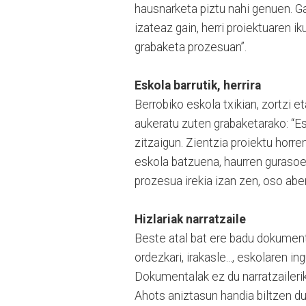
hausnarketa piztu nahi genuen. G
izateaz gain, herri proiektuaren ik
grabaketa prozesuan”.
Eskola barrutik, herrira
Berrobiko eskola txikian, zortzi e
aukeratu zuten grabaketarako: “Es
zitzaigun. Zientzia proiektu horre
eskola batzuena, haurren gurasoen
prozesua irekia izan zen, oso abe
Hizlariak narratzaile
Beste atal bat ere badu dokument
ordezkari, irakasle..., eskolaren i
Dokumentalak ez du narratzailerik
Ahots aniztasun handia biltzen d