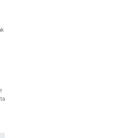
ak
e
eta
.