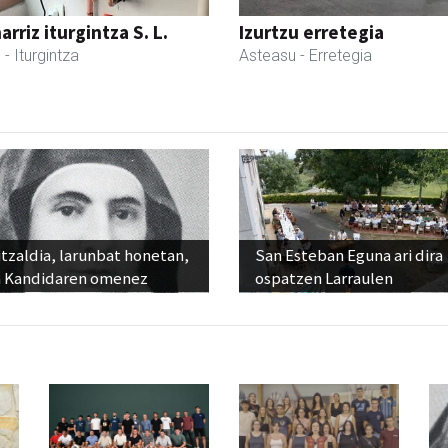
rriz iturgintza S. L.
Izurtzu erretegia
l
- Iturgintza
Asteasu
- Erretegia
tzaldia, larunbat honetan,
San Esteban Eguna ari dira
 Kandidaren omenez
ospatzen Larraulen