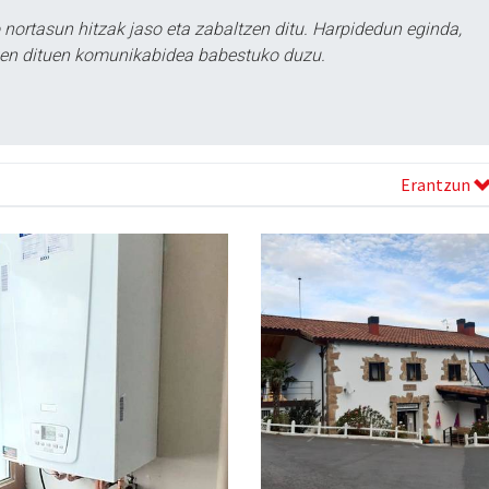
ortasun hitzak jaso eta zabaltzen ditu. Harpidedun eginda,
tzen dituen komunikabidea babestuko duzu.
Erantzun