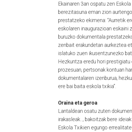
Ekainaren 3an ospatu zen Eskola 
berezitasuna eman zion aurtengo 
prestatzeko ekimena: “Aurretik er
eskolaren inaugurazioan eskaini z
buruzko dokumentala prestatzeko 
zenbait erakundetan aurkeztea et
islatuko zuen ikusentzunezko bat
Hezkuntza eredu hori prestigiatu
prozesuan, pertsonak kontuan hartz
dokumentalaren izenburua, hezkun
ere bai baita eskola txikia”.
Oraina eta geroa
Lantaldean osatu zuten dokumenta
irakasleak..., bakoitzak bere idei
Eskola Txikien egungo errealitatea