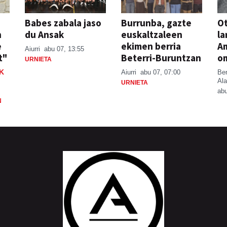
Babes zabala jaso
Burrunba, gazte
Ot
n
du Ansak
euskaltzaleen
la
e
ekimen berria
A
Aiurri
abu 07, 13:55
t"
Beterri-Buruntzan
o
URNIETA
K
Aiurri
abu 07, 07:00
Be
Ala
URNIETA
abu
N