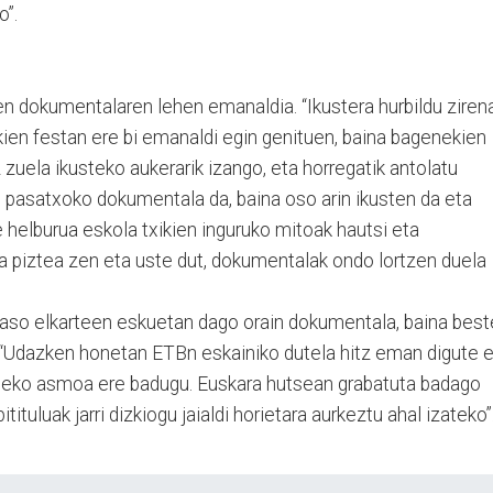
o”.
n dokumentalaren lehen emanaldia. “Ikustera hurbildu ziren
ikien festan ere bi emanaldi egin genituen, baina bagenekien
 zuela ikusteko aukerarik izango, eta horregatik antolatu
pasatxoko dokumentala da, baina oso arin ikusten da eta
 helburua eskola txikien inguruko mitoak hautsi eta
a piztea zen eta uste dut, dokumentalak ondo lortzen duela
raso elkarteen eskuetan dago orain dokumentala, baina best
e: “Udazken honetan ETBn eskainiko dutela hitz eman digute 
zteko asmoa ere badugu. Euskara hutsean grabatuta badago
tituluak jarri dizkiogu jaialdi horietara aurkeztu ahal izateko”