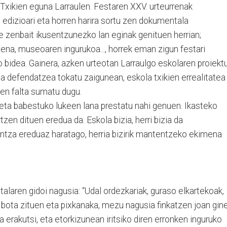
Txikien eguna Larraulen. Festaren XXV. urteurrenak
edizioari eta horren harira sortu zen dokumentala
e zenbait ikusentzunezko lan eginak genituen herrian;
ena, museoaren ingurukoa..., horrek eman zigun festari
bidea. Gainera, azken urteotan Larraulgo eskolaren proiekt
a defendatzea tokatu zaigunean, eskola txikien errealitatea
en falta sumatu dugu.
 eta babestuko lukeen lana prestatu nahi genuen. Ikasteko
en dituen eredua da. Eskola bizia, herri bizia da
tza ereduaz haratago, herria bizirik mantentzeko ekimena
laren gidoi nagusia: “Udal ordezkariak, guraso elkartekoak,
ak bota zituen eta pixkanaka, mezu nagusia finkatzen joan gin
 erakutsi, eta etorkizunean iritsiko diren erronken inguruko