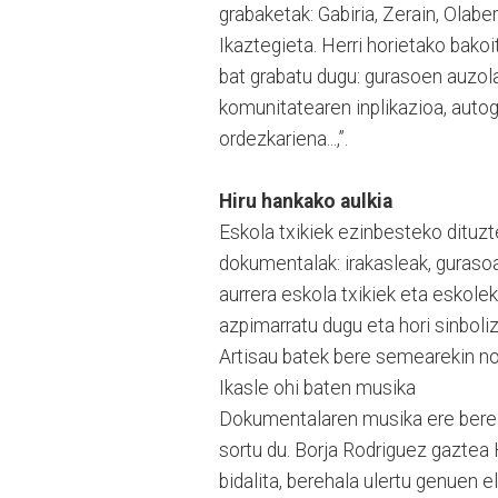
grabaketak: Gabiria, Zerain, Olaber
Ikaztegieta. Herri horietako bak
bat grabatu dugu: gurasoen auzolan
komunitatearen inplikazioa, auto
ordezkariena...,”.
Hiru hankako aulkia
Eskola txikiek ezinbesteko dituzt
dokumentalak: irakasleak, gurasoak
aurrera eskola txikiek eta eskoleki
azpimarratu dugu eta hori sinboli
Artisau batek bere semearekin no
Ikasle ohi baten musika
Dokumentalaren musika ere berezi
sortu du. Borja Rodriguez gaztea
bidalita, berehala ulertu genuen 