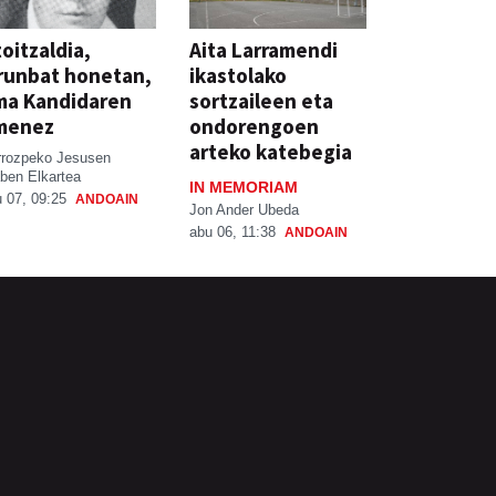
oitzaldia,
Aita Larramendi
runbat honetan,
ikastolako
ma Kandidaren
sortzaileen eta
menez
ondorengoen
arteko katebegia
rrozpeko Jesusen
ben Elkartea
IN MEMORIAM
 07, 09:25
ANDOAIN
Jon Ander Ubeda
abu 06, 11:38
ANDOAIN