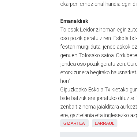
ekarpen emozional handia egin di
Emanaldiak
Tolosak Leidor zineman egin zute
oso pozik geratu ziren. Eskola tx
festan murgilduta, jende askok ez
genuen Tolosako saioa. Ordubete 
jendea oso pozik geratu zen. Gure
etorkizunera begirako hausnarket
hori”.
Gipuzkoako Eskola Txikietako gu
bide batzuk ere jorratuko dituzt
zenbait zinema jaialditara aurke
ere, gaztelania eta inglesezko azpi
GIZARTEA
LARRAUL