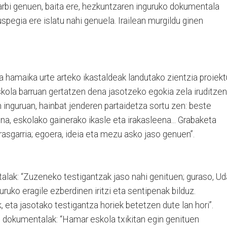
arbi genuen, baita ere, hezkuntzaren inguruko dokumentala
uspegia ere islatu nahi genuela. Irailean murgildu ginen
ta hamaika urte arteko ikastaldeak landutako zientzia proiek
kola barruan gertatzen dena jasotzeko egokia zela iruditzen
n inguruan, hainbat jenderen partaidetza sortu zen: beste
a, eskolako gainerako ikasle eta irakasleena... Grabaketa
rasgarria; egoera, ideia eta mezu asko jaso genuen”.
alak: “Zuzeneko testigantzak jaso nahi genituen; guraso, Ud
nguruko eragile ezberdinen iritzi eta sentipenak bilduz.
, eta jasotako testigantza horiek betetzen dute lan hori”.
u dokumentalak: “Hamar eskola txikitan egin genituen