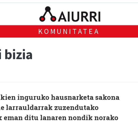
KOMUNITATEA
 bizia
ikien inguruko hausnarketa sakona
lde larrauldarrak zuzendutako
k eman ditu lanaren nondik norako