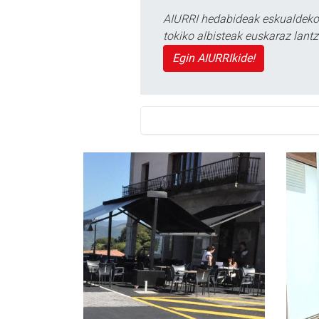
AIURRI hedabideak eskualdeko n
tokiko albisteak euskaraz lan
Egin AIURRIkide!