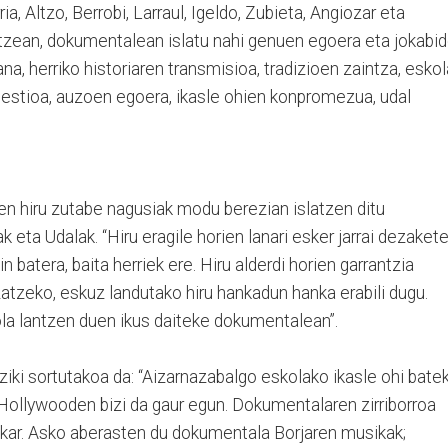
ria, Altzo, Berrobi, Larraul, Igeldo, Zubieta, Angiozar eta
oitzean, dokumentalean islatu nahi genuen egoera eta jokabi
a, herriko historiaren transmisioa, tradizioen zaintza, eskol
gestioa, auzoen egoera, ikasle ohien konpromezua, udal
en hiru zutabe nagusiak modu berezian islatzen ditu
 eta Udalak. “Hiru eragile horien lanari esker jarrai dezaket
n batera, baita herriek ere. Hiru alderdi horien garrantzia
zatzeko, eskuz landutako hiru hankadun hanka erabili dugu.
la lantzen duen ikus daiteke dokumentalean”.
ki sortutakoa da: “Aizarnazabalgo eskolako ikasle ohi bate
 Hollywooden bizi da gaur egun. Dokumentalaren zirriborroa
elkar. Asko aberasten du dokumentala Borjaren musikak;