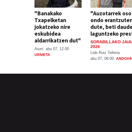
"Banakako
"Auzotarrek oso
Txapelketan
ondo erantzute
jokatzeko nire
dute, beti daud
eskubidea
laguntzeko pres
aldarrikatzen dut"
SORABILLAKO JAIA
2026
Aiurri
abu 07, 12:00
Lide Ruiz Telleria
URNIETA
abu 07, 08:00
ANDOAI