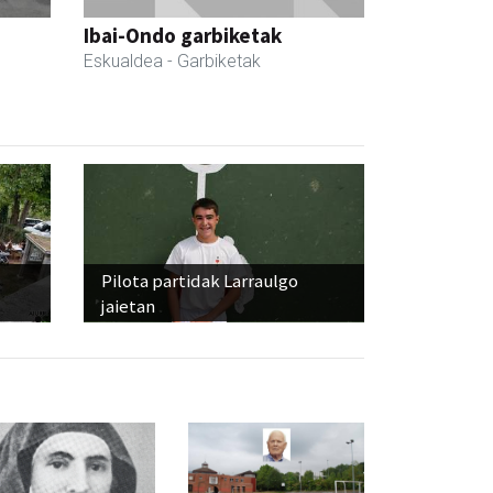
Ibai-Ondo garbiketak
Eskualdea
- Garbiketak
Pilota partidak Larraulgo
jaietan