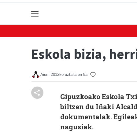
Eskola bizia, herri
Aiurri
2012ko uztailaren 9a
Gipuzkoako Eskola Tx
biltzen du Iñaki Alca
dokumentalak. Egilea
nagusiak.