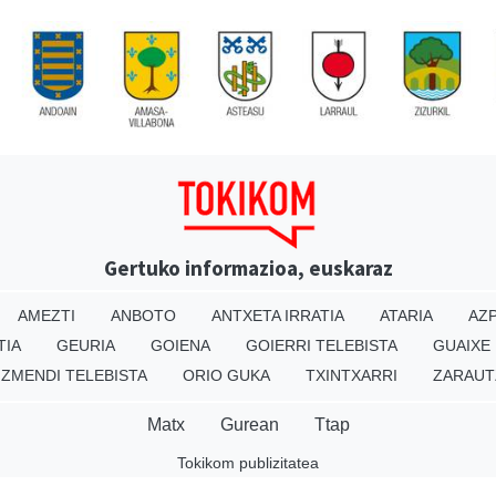
Gertuko informazioa, euskaraz
AMEZTI
ANBOTO
ANTXETA IRRATIA
ATARIA
AZP
TIA
GEURIA
GOIENA
GOIERRI TELEBISTA
GUAIXE
IZMENDI TELEBISTA
ORIO GUKA
TXINTXARRI
ZARAUT
Matx
Gurean
Ttap
Tokikom publizitatea
v16.25.0