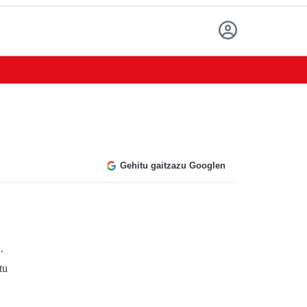
Gehitu gaitzazu Googlen
.
tu