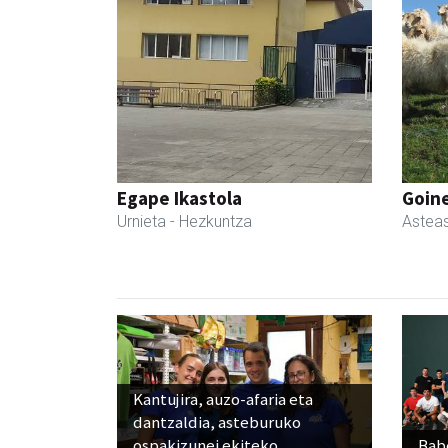
Egape Ikastola
Goin
Urnieta
- Hezkuntza
Astea
Kantujira, auzo-afaria eta
dantzaldia, asteburuko
ospakizunei ekiteko
Babe