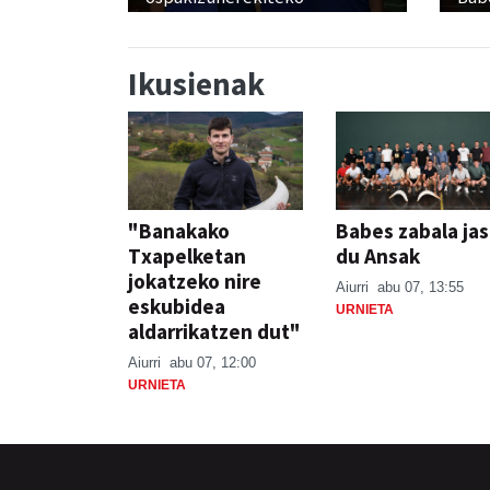
Ikusienak
"Banakako
Babes zabala ja
Txapelketan
du Ansak
jokatzeko nire
Aiurri
abu 07, 13:55
eskubidea
URNIETA
aldarrikatzen dut"
Aiurri
abu 07, 12:00
URNIETA