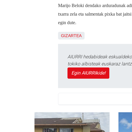
Marijo Beloki dendako arduradunak adir
txarra zela eta salmentak pixka bat jaits
egin dute.
GIZARTEA
AIURRI hedabideak eskualdeko n
tokiko albisteak euskaraz lan
Egin AIURRIkide!