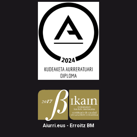
Aiurri.eus - Erroitz BM