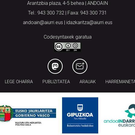
Arantzibia plaza, 4-5 behea | ANDOAIN
Tel.: 943 300 732 | Faxa: 943 300 731
andoain@aiurri.eus | idazkaritza@aiurri.eus
Codesyntaxek garatua
LEGE OHARRA
PUBLIZITATEA
ARAUAK
HARREMANET