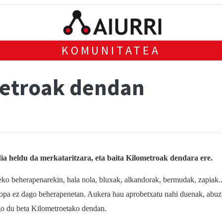
KOMUNITATEA
metroak dendan
ia heldu da merkataritzara, eta baita Kilometroak dendara ere.
eko beherapenarekin, hala nola, bluxak, alkandorak, bermudak, zapiak..
arropa ez dago beherapenetan. Aukera hau aprobetxatu nahi duenak, abuz
ango du beta Kilometroetako dendan.