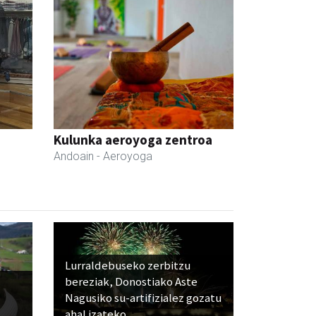
Kulunka aeroyoga zentroa
Andoain
- Aeroyoga
Lurraldebuseko zerbitzu
bereziak, Donostiako Aste
Nagusiko su-artifizialez gozatu
ahal izateko