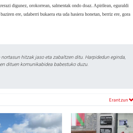
erazi digunez, orokorrean, salmentak ondo doaz. Apirilean, eguraldi
i baziren ere, udaberri bukaera eta uda hasiera honetan, berriz ere, gora
ortasun hitzak jaso eta zabaltzen ditu. Harpidedun eginda,
tzen dituen komunikabidea babestuko duzu.
Erantzun