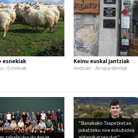
e esnekiak
Keinu euskal jantziak
su
- Esnekiak
Andoain
- Arropa-dendak
"Banakako Txapelketan
jokatzeko nire eskubidea
s zabala jaso du Ansak
aldarrikatzen dut"