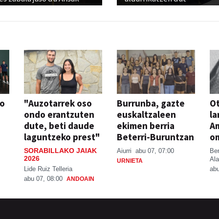
so
"Auzotarrek oso
Burrunba, gazte
Ot
ondo erantzuten
euskaltzaleen
la
dute, beti daude
ekimen berria
A
laguntzeko prest"
Beterri-Buruntzan
o
SORABILLAKO JAIAK
Aiurri
abu 07, 07:00
Be
2026
Ala
URNIETA
Lide Ruiz Telleria
abu
abu 07, 08:00
ANDOAIN