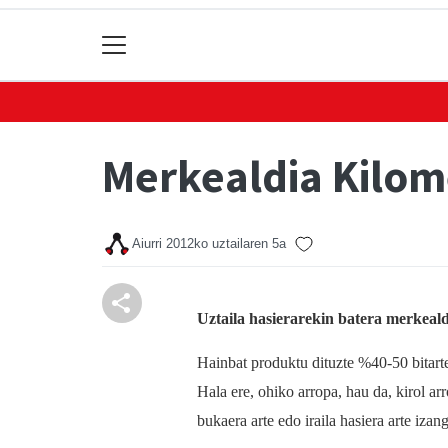
Merkealdia Kilo
Aiurri
2012ko uztailaren 5a
Uztaila hasierarekin batera merkeald
Hainbat produktu dituzte %40-50 bitart
Hala ere, ohiko arropa, hau da, kirol 
bukaera arte edo iraila hasiera arte iz