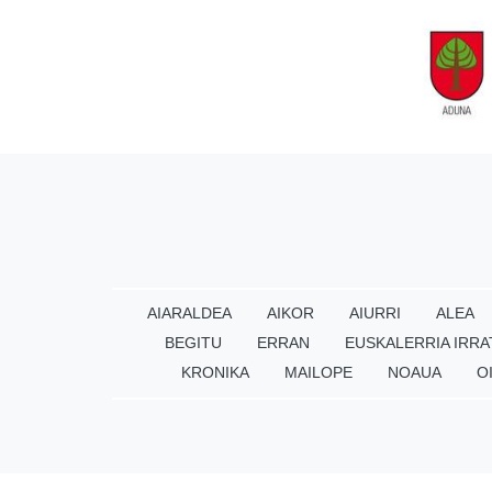
AIARALDEA
AIKOR
AIURRI
ALEA
BEGITU
ERRAN
EUSKALERRIA IRRA
KRONIKA
MAILOPE
NOAUA
O