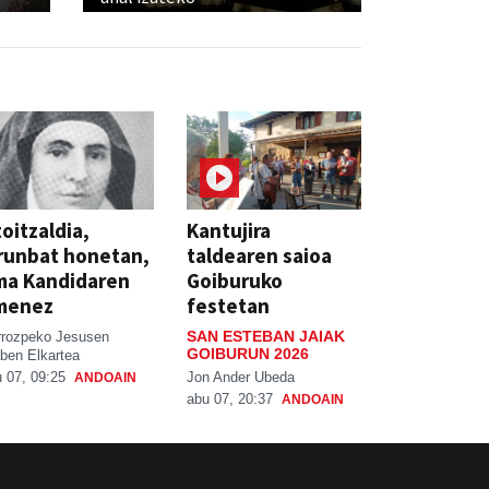
oitzaldia,
Kantujira
runbat honetan,
taldearen saioa
ma Kandidaren
Goiburuko
menez
festetan
SAN ESTEBAN JAIAK
rrozpeko Jesusen
GOIBURUN 2026
ben Elkartea
Jon Ander Ubeda
 07, 09:25
ANDOAIN
abu 07, 20:37
ANDOAIN