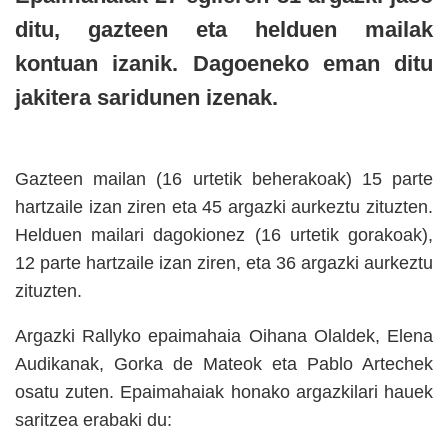
ditu, gazteen eta helduen mailak
kontuan izanik. Dagoeneko eman ditu
jakitera saridunen izenak.
Gazteen mailan (16 urtetik beherakoak) 15 parte
hartzaile izan ziren eta 45 argazki aurkeztu zituzten.
Helduen mailari dagokionez (16 urtetik gorakoak),
12 parte hartzaile izan ziren, eta 36 argazki aurkeztu
zituzten.
Argazki Rallyko epaimahaia Oihana Olaldek, Elena
Audikanak, Gorka de Mateok eta Pablo Artechek
osatu zuten. Epaimahaiak honako argazkilari hauek
saritzea erabaki du: