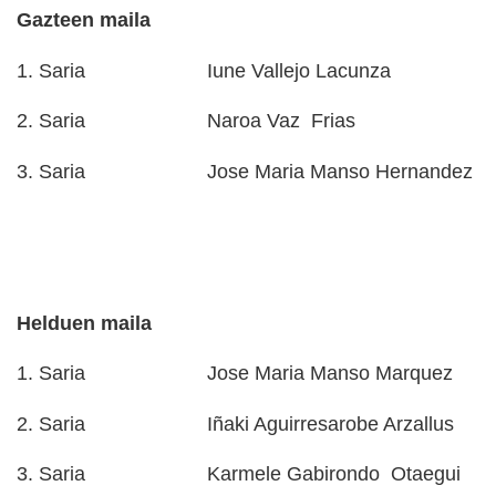
Gazteen maila
1. Saria
Iune Vallejo Lacunza
2. Saria
Naroa Vaz
Frias
3. Saria
Jose Maria Manso Hernandez
Helduen maila
1. Saria
Jose Maria Manso Marquez
2. Saria
Iñaki Aguirresarobe Arzallus
3. Saria
Karmele Gabirondo
Otaegui