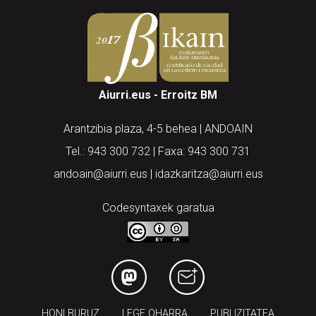
Aiurri.eus - Erroitz BM
Arantzibia plaza, 4-5 behea | ANDOAIN
Tel.: 943 300 732 | Faxa: 943 300 731
andoain@aiurri.eus | idazkaritza@aiurri.eus
Codesyntaxek garatua
HONI BURUZ
LEGE OHARRA
PUBLIZITATEA
ARAUAK
HARREMANETARAKO
RSS