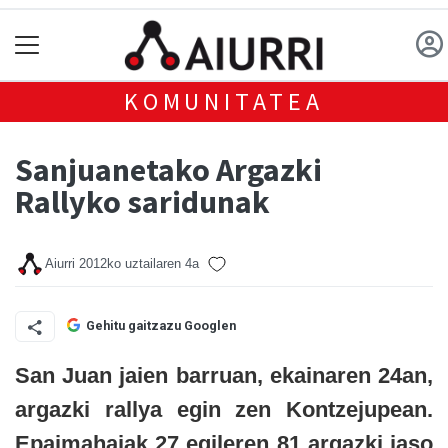
KOMUNITATEA
Sanjuanetako Argazki
Rallyko saridunak
Aiurri
2012ko uztailaren 4a
Gehitu gaitzazu Googlen
San Juan jaien barruan, ekainaren 24an,
argazki rallya egin zen Kontzejupean.
Epaimahaiak 27 egileren 81 argazki jaso