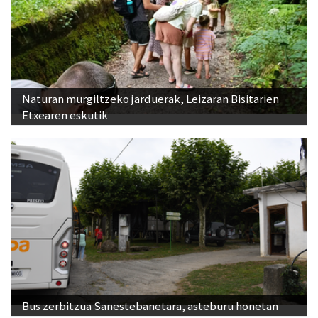
Naturan murgiltzeko jarduerak, Leizaran Bisitarien
Etxearen eskutik
Bus zerbitzua Sanestebanetara, asteburu honetan