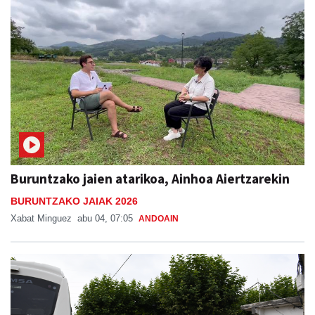
Buruntzako jaien atarikoa, Ainhoa Aiertzarekin
BURUNTZAKO JAIAK 2026
Xabat Minguez
abu 04, 07:05
ANDOAIN