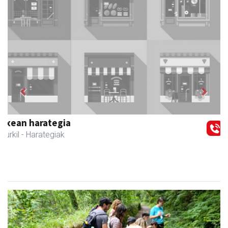
Previous
Next
Coviran Karrika
Andoain
- Janari-dendak