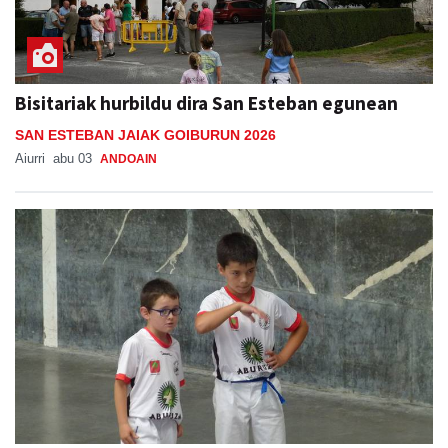
Bisitariak hurbildu dira San Esteban egunean
SAN ESTEBAN JAIAK GOIBURUN 2026
Aiurri
abu 03
ANDOAIN
Adunako jaien lehen txanpa, asteburu honetan