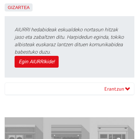
GIZARTEA
AIURRI hedabideak eskualdeko nortasun hitzak
jaso eta zabaltzen ditu. Harpidedun eginda, tokiko
albisteak euskaraz lantzen dituen komunikabidea
babestuko duzu.
Egin AIURRIkide!
Erantzun