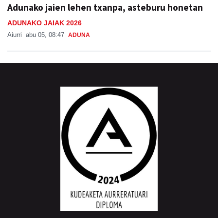
ADUNAKO JAIAK 2026
Aiurri
abu 05, 08:47
ADUNA