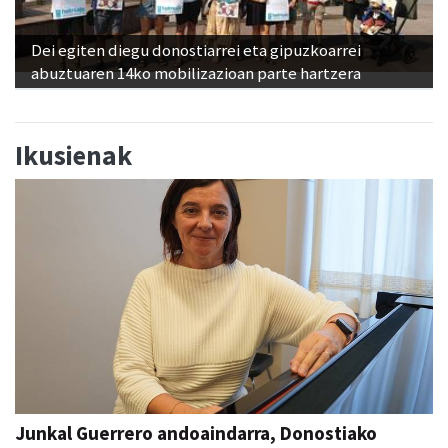
Dei egiten diegu donostiarrei eta gipuzkoarrei
abuztuaren 14ko mobilizazioan parte hartzera
Ikusienak
Junkal Guerrero andoaindarra, Donostiako
Musika Hamabostaldiko protagonista
Aiurri
abu 05, 07:00
ANDOAIN